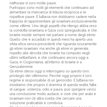
riaffiorare in loro molte paure.
Purtroppo sono molti gli elementi che continuano ad
alimentare la mancanza di fiducia reciproca e le
rispettive paure. E tuttavia non dobbiamo cadere nella
trappola di rappresentare gli israeliani esclusivamente
come vittime. Uno degli aspetti che ritengo abbia reso
la condotta israeliana a Gaza così spregiudicata, è che
Israele insiste sempre nel parlare a nome degli ebrei.
Quello che è accaduto in questi mesi ha aperto una
sfida etica senza precedenti che riguarda sicuramente
gli ebrei israeliani, ma anche gli ebrei in generale,
rispetto alle atrocità che Israele ha compiuto negli
ultimi settant’anni, e che continuano ancora oggi a
Gaza, in Cisgiordania, all’interno di Israele e a
Gerusalemme.
Gli ebrei stessi oggi si interrogano su questo loro
privilegio del vittimismo. Perché oggi proprio il loro
regime è responsabile di un genocidio. E tuttavia noi
insistiamo che proprio il dramma di questa realtà, fatta
di sangue, violenza, odio e paura, può spingere verso
una conclusione molto audace, e cioè che per arabi e
israeliani non c’è altra scelta che cercare una
soluzione praticabile e condivisa.