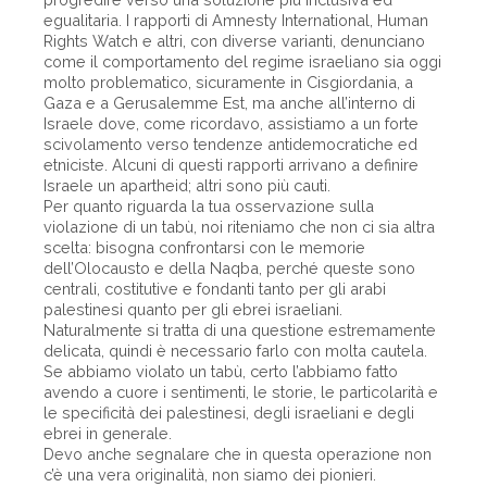
egualitaria. I rapporti di Amnesty International, Human
Rights Watch e altri, con diverse varianti, denunciano
come il comportamento del regime israeliano sia oggi
molto problematico, sicuramente in Cisgiordania, a
Gaza e a Gerusalemme Est, ma anche all’interno di
Israele dove, come ricordavo, assistiamo a un forte
scivolamento verso tendenze antidemocratiche ed
etniciste. Alcuni di questi rapporti arrivano a definire
Israele un apartheid; altri sono più cauti.
Per quanto riguarda la tua osservazione sulla
violazione di un tabù, noi riteniamo che non ci sia altra
scelta: bisogna confrontarsi con le memorie
dell’Olocausto e della Naqba, perché queste sono
centrali, costitutive e fondanti tanto per gli arabi
palestinesi quanto per gli ebrei israeliani.
Naturalmente si tratta di una questione estremamente
delicata, quindi è necessario farlo con molta cautela.
Se abbiamo violato un tabù, certo l’abbiamo fatto
avendo a cuore i sentimenti, le storie, le particolarità e
le specificità dei palestinesi, degli israeliani e degli
ebrei in generale.
Devo anche segnalare che in questa operazione non
c’è una vera originalità, non siamo dei pionieri.