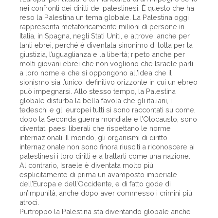
nei confronti dei diritti dei palestinesi. È questo che ha
reso la Palestina un tema globale. La Palestina oggi
rappresenta metaforicamente milioni di persone in
Italia, in Spagna, negli Stati Uniti, e altrove, anche per
tanti ebrei, perché è diventata sinonimo di lotta per la
giustizia, l’uguaglianza e la libertà; ripeto anche per
molti giovani ebrei che non vogliono che Israele parli
a loro nome e che si oppongono all’idea che il
sionismo sia l’unico, definitivo orizzonte in cui un ebreo
può impegnarsi. Allo stesso tempo, la Palestina
globale disturba la bella favola che gli italiani, i
tedeschi e gli europei tutti si sono raccontati su come,
dopo la Seconda guerra mondiale e l’Olocausto, sono
diventati paesi liberali che rispettano le norme
internazionali. Il mondo, gli organismi di diritto
internazionale non sono finora riusciti a riconoscere ai
palestinesi i loro diritti e a trattarli come una nazione.
Al contrario, Israele è diventata molto più
esplicitamente di prima un avamposto imperiale
dell’Europa e dell’Occidente, e di fatto gode di
un’impunità, anche dopo aver commesso i crimini più
atroci.
Purtroppo la Palestina sta diventando globale anche