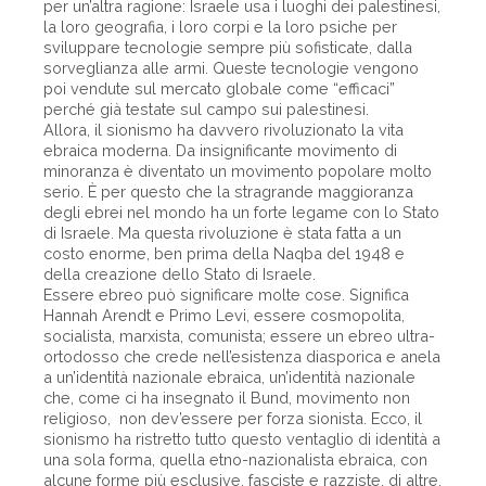
per un’altra ragione: Israele usa i luoghi dei palestinesi,
la loro geografia, i loro corpi e la loro psiche per
sviluppare tecnologie sempre più sofisticate, dalla
sorveglianza alle armi. Queste tecnologie vengono
poi vendute sul mercato globale come “efficaci”
perché già testate sul campo sui palestinesi.
Allora, il sionismo ha davvero rivoluzionato la vita
ebraica moderna. Da insignificante movimento di
minoranza è diventato un movimento popolare molto
serio. È per questo che la stragrande maggioranza
degli ebrei nel mondo ha un forte legame con lo Stato
di Israele. Ma questa rivoluzione è stata fatta a un
costo enorme, ben prima della Naqba del 1948 e
della creazione dello Stato di Israele.
Essere ebreo può significare molte cose. Significa
Hannah Arendt e Primo Levi, essere cosmopolita,
socialista, marxista, comunista; essere un ebreo ultra-
ortodosso che crede nell’esistenza diasporica e anela
a un’identità nazionale ebraica, un’identità nazionale
che, come ci ha insegnato il Bund, movimento non
religioso, non dev’essere per forza sionista. Ecco, il
sionismo ha ristretto tutto questo ventaglio di identità a
una sola forma, quella etno-nazionalista ebraica, con
alcune forme più esclusive, fasciste e razziste, di altre.