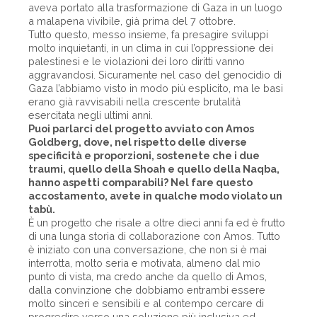
aveva portato alla trasformazione di Gaza in un luogo
a malapena vivibile, già prima del 7 ottobre.
Tutto questo, messo insieme, fa presagire sviluppi
molto inquietanti, in un clima in cui l’oppressione dei
palestinesi e le violazioni dei loro diritti vanno
aggravandosi. Sicuramente nel caso del genocidio di
Gaza l’abbiamo visto in modo più esplicito, ma le basi
erano già ravvisabili nella crescente brutalità
esercitata negli ultimi anni.
Puoi parlarci del progetto avviato con Amos
Goldberg, dove, nel rispetto delle diverse
specificità e proporzioni, sostenete che i due
traumi, quello della Shoah e quello della Naqba,
hanno aspetti comparabili? Nel fare questo
accostamento, avete in qualche modo violato un
tabù.
È un progetto che risale a oltre dieci anni fa ed è frutto
di una lunga storia di collaborazione con Amos. Tutto
è iniziato con una conversazione, che non si è mai
interrotta, molto seria e motivata, almeno dal mio
punto di vista, ma credo anche da quello di Amos,
dalla convinzione che dobbiamo entrambi essere
molto sinceri e sensibili e al contempo cercare di
progredire verso una soluzione più inclusiva ed