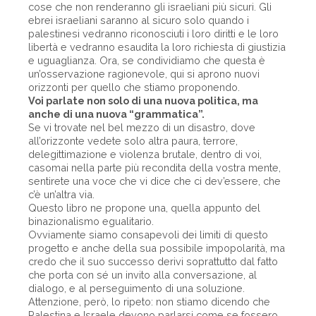
cose che non renderanno gli israeliani più sicuri. Gli
ebrei israeliani saranno al sicuro solo quando i
palestinesi vedranno riconosciuti i loro diritti e le loro
libertà e vedranno esaudita la loro richiesta di giustizia
e uguaglianza. Ora, se condividiamo che questa è
un’osservazione ragionevole, qui si aprono nuovi
orizzonti per quello che stiamo proponendo.
Voi parlate non solo di una nuova politica, ma
anche di una nuova “grammatica”.
Se vi trovate nel bel mezzo di un disastro, dove
all’orizzonte vedete solo altra paura, terrore,
delegittimazione e violenza brutale, dentro di voi,
casomai nella parte più recondita della vostra mente,
sentirete una voce che vi dice che ci dev’essere, che
c’è un’altra via.
Questo libro ne propone una, quella appunto del
binazionalismo egualitario.
Ovviamente siamo consapevoli dei limiti di questo
progetto e anche della sua possibile impopolarità, ma
credo che il suo successo derivi soprattutto dal fatto
che porta con sé un invito alla conversazione, al
dialogo, e al perseguimento di una soluzione.
Attenzione, però, lo ripeto: non stiamo dicendo che
Palestina e Israele devono parlarsi come se fossero