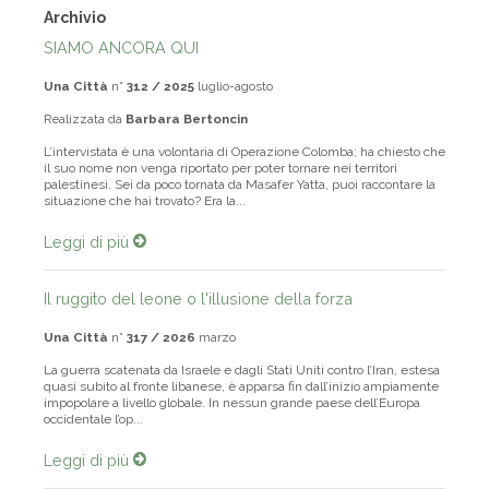
Archivio
SIAMO ANCORA QUI
Una Città
n°
312 / 2025
luglio-agosto
Realizzata da
Barbara Bertoncin
L’intervistata è una volontaria di Operazione Colomba; ha chiesto che
il suo nome non venga riportato per poter tornare nei territori
palestinesi. Sei da poco tornata da Masafer Yatta, puoi raccontare la
situazione che hai trovato? Era la...
Leggi di più
Il ruggito del leone o l'illusione della forza
Una Città
n°
317 / 2026
marzo
La guerra scatenata da Israele e dagli Stati Uniti contro l’Iran, estesa
quasi subito al fronte libanese, è apparsa fin dall’inizio ampiamente
impopolare a livello globale. In nessun grande paese dell’Europa
occidentale l’op...
Leggi di più