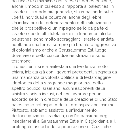
politica e le dinamiche del Paese e, per estensione,
anche il modo in cui esso si rapporta ai palestinesi in
Israele e, in modo più generale, sta impattando sulle
libertà individuali e collettive, anche degli ebrei.
Un indicatore del deterioramento della situazione è
che le prospettive di un impegno serio da parte di
Israele rispetto alla tutela dei diritti fondamentali dei
palestinesi sono molto scoraggianti. Israele è andata
adottando una forma sempre più brutale e aggressiva
di colonialismo anche a Gerusalemme Est, luogo
dove vivo e della cui condizione straziante sono
testimone.
In questi anni si è manifestata una tendenza molto
chiara, iniziata già con i governi precedenti, segnata da
una mancanza di volontà politica e di testardaggine
ideologica della stragrande maggioranza dello
spettro politico israeliano, alcuni esponenti della
sinistra sionista inclusi, nel non lavorare per un
accordo serio in direzione della creazione di uno Stato
palestinese nel rispetto delle loro aspirazioni minime.
Piuttosto, abbiamo assistito a un’indurimento
dell’occupazione israeliana, con l’espansione degli
insediamenti a Gerusalemme Est e in Cisgiordania e il
prolungato assedio della popolazione di Gaza, che