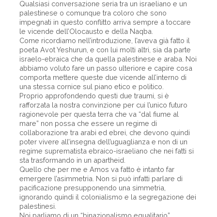
Qualsiasi conversazione seria tra un israeliano e un
palestinese o comunque tra coloro che sono
impegnati in questo conflitto arriva sempre a toccare
le vicende dell’Olocausto e della Naqba.
Come ricordiamo nell’introduzione, l’aveva già fatto il
poeta Avot Yeshurun, e con lui molti altri, sia da parte
israelo-ebraica che da quella palestinese e araba. Noi
abbiamo voluto fare un passo ulteriore e capire cosa
comporta mettere queste due vicende all’interno di
una stessa cornice sul piano etico e politico.
Proprio approfondendo questi due traumi, si è
rafforzata la nostra convinzione per cui l’unico futuro
ragionevole per questa terra che va “dal fiume al
mare” non possa che essere un regime di
collaborazione tra arabi ed ebrei, che devono quindi
poter vivere all’insegna dell’uguaglianza e non di un
regime suprematista ebraico-israeliano che nei fatti si
sta trasformando in un apartheid.
Quello che per me e Amos va fatto è intanto far
emergere l’asimmetria. Non si può infatti parlare di
pacificazione presupponendo una simmetria,
ignorando quindi il colonialismo e la segregazione dei
palestinesi.
Noi parliamo di un “binazionalismo egualitario”