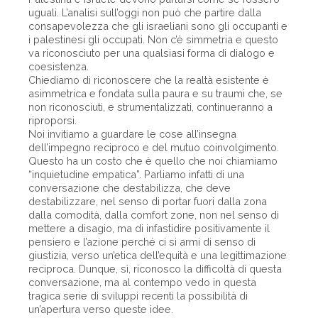
uguali. L’analisi sull’oggi non può che partire dalla
consapevolezza che gli israeliani sono gli occupanti e
i palestinesi gli occupati. Non c’è simmetria e questo
va riconosciuto per una qualsiasi forma di dialogo e
coesistenza.
Chiediamo di riconoscere che la realtà esistente è
asimmetrica e fondata sulla paura e su traumi che, se
non riconosciuti, e strumentalizzati, continueranno a
riproporsi.
Noi invitiamo a guardare le cose all’insegna
dell’impegno reciproco e del mutuo coinvolgimento.
Questo ha un costo che è quello che noi chiamiamo
“inquietudine empatica”. Parliamo infatti di una
conversazione che destabilizza, che deve
destabilizzare, nel senso di portar fuori dalla zona
dalla comodità, dalla comfort zone, non nel senso di
mettere a disagio, ma di infastidire positivamente il
pensiero e l’azione perché ci si armi di senso di
giustizia, verso un’etica dell’equità e una legittimazione
reciproca. Dunque, sì, riconosco la difficoltà di questa
conversazione, ma al contempo vedo in questa
tragica serie di sviluppi recenti la possibilità di
un’apertura verso queste idee.