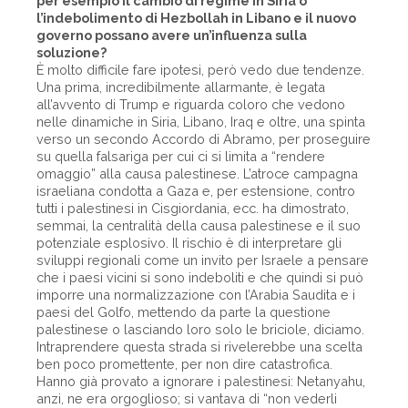
per esempio il cambio di regime in Siria o
l’indebolimento di Hezbollah in Libano e il nuovo
governo possano avere un’influenza sulla
soluzione?
È molto difficile fare ipotesi, però vedo due tendenze.
Una prima, incredibilmente allarmante, è legata
all’avvento di Trump e riguarda coloro che vedono
nelle dinamiche in Siria, Libano, Iraq e oltre, una spinta
verso un secondo Accordo di Abramo, per proseguire
su quella falsariga per cui ci si limita a “rendere
omaggio” alla causa palestinese. L’atroce campagna
israeliana condotta a Gaza e, per estensione, contro
tutti i palestinesi in Cisgiordania, ecc. ha dimostrato,
semmai, la centralità della causa palestinese e il suo
potenziale esplosivo. Il rischio è di interpretare gli
sviluppi regionali come un invito per Israele a pensare
che i paesi vicini si sono indeboliti e che quindi si può
imporre una normalizzazione con l’Arabia Saudita e i
paesi del Golfo, mettendo da parte la questione
palestinese o lasciando loro solo le briciole, diciamo.
Intraprendere questa strada si rivelerebbe una scelta
ben poco promettente, per non dire catastrofica.
Hanno già provato a ignorare i palestinesi: Netanyahu,
anzi, ne era orgoglioso; si vantava di “non vederli