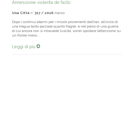
Annessione violenta de facto
Una Città
n°
317 / 2026
marzo
Dopo i continui allarmi per i missili provenienti dall’Iran, all’inizio di
una tregua tanto parziale quanto fragile, e nel pieno di una guerra
di cui ancora non si intravede l’uscita, vorrei spostare l’attenzione su
un fronte meno ...
Leggi di più