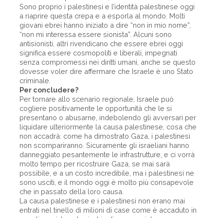
Sono proprio i palestinesi e l’identità palestinese oggi
a riaprire questa crepa e a esporla al mondo. Molti
giovani ebrei hanno iniziato a dire “non in mio nome”,
“non mi interessa essere sionista”. Alcuni sono
antisionisti, altri rivendicano che essere ebrei oggi
significa essere cosmopoliti e liberali, impegnati
senza compromessi nei diritti umani, anche se questo
dovesse voler dire affermare che Israele è uno Stato
criminale.
Per concludere?
Per tornare allo scenario regionale, Israele può
cogliere positivamente le opportunità che le si
presentano o abusarne, indebolendo gli avversari per
liquidare ulteriormente la causa palestinese, cosa che
non accadrà: come ha dimostrato Gaza, i palestinesi
non scompariranno. Sicuramente gli israeliani hanno
danneggiato pesantemente le infrastrutture, e ci vorrà
molto tempo per ricostruire Gaza, se mai sarà
possibile, e a un costo incredibile, ma i palestinesi ne
sono usciti, e il mondo oggi è molto più consapevole
che in passato della loro causa.
La causa palestinese e i palestinesi non erano mai
entrati nel tinello di milioni di case come è accaduto in