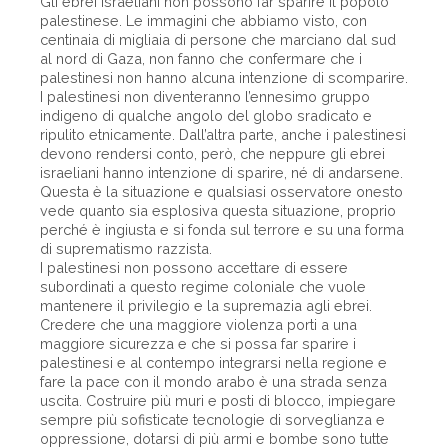
Gli ebrei israeliani non possono far sparire il popolo
palestinese. Le immagini che abbiamo visto, con
centinaia di migliaia di persone che marciano dal sud
al nord di Gaza, non fanno che confermare che i
palestinesi non hanno alcuna intenzione di scomparire.
I palestinesi non diventeranno l’ennesimo gruppo
indigeno di qualche angolo del globo sradicato e
ripulito etnicamente. Dall’altra parte, anche i palestinesi
devono rendersi conto, però, che neppure gli ebrei
israeliani hanno intenzione di sparire, né di andarsene.
Questa è la situazione e qualsiasi osservatore onesto
vede quanto sia esplosiva questa situazione, proprio
perché è ingiusta e si fonda sul terrore e su una forma
di suprematismo razzista.
I palestinesi non possono accettare di essere
subordinati a questo regime coloniale che vuole
mantenere il privilegio e la supremazia agli ebrei.
Credere che una maggiore violenza porti a una
maggiore sicurezza e che si possa far sparire i
palestinesi e al contempo integrarsi nella regione e
fare la pace con il mondo arabo è una strada senza
uscita. Costruire più muri e posti di blocco, impiegare
sempre più sofisticate tecnologie di sorveglianza e
oppressione, dotarsi di più armi e bombe sono tutte