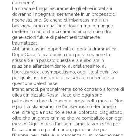
nemmeno”.
La strada è lunga. Sicuramente gli ebrei israeliani
dovranno impegnarsi seriamente in un processo di
riconciliazione. Se anche ci imbarcassimo in un
binazionalismo egualitario, dovremmo comunque
mettere in conto che ci saranno ancora due o tre
generazioni future di palestinesi totalmente
traumatizzati.
Abbiamo davanti opportunità di portata drammatica.
Dopo Gaza, l’etica ebraica non potrà rimanere la
stessa. Se in passato questa era elaborata in
relazione all’antisemitismo, al cristianesimo, al
liberalismo, al cosmopolitismo, oggi il test definitivo
per qualsiasi posizione etica seria e coerente è la
questione palestinese.
Intendiamoci, personalmente sono contrario a forme di
etica etnicizzata. Resta il fatto che oggi sono i
palestinesi a fare da banco di prova della morale. Non
è più il cristianesimo, né l’antisemitismo -fenomeno
che, ci tengo a ribadirlo, è reale, doloroso, disgustoso,
oltre che un grave crimine che va combattuto con ogni
mezzo. Oggi, oltre all’antisemitismo, la vera sfida per
l’etica ebraica e per il mondo, quindi anche per
l’Europa, per l’Italia, è la mancanza di un impegno serio