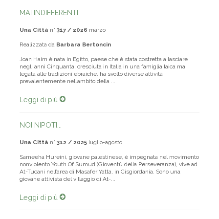
MAI INDIFFERENTI
Una Città
n°
317 / 2026
marzo
Realizzata da
Barbara Bertoncin
Joan Haim è nata in Egitto, paese che è stata costretta a lasciare
negli anni Cinquanta; cresciuta in Italia in una famiglia laica ma
legata alle tradizioni ebraiche, ha svolto diverse attività
prevalentemente nell’ambito della ...
Leggi di più
NOI NIPOTI...
Una Città
n°
312 / 2025
luglio-agosto
Sameeha Hureini, giovane palestinese, è impegnata nel movimento
nonviolento Youth Of Sumud (Gioventù della Perseveranza), vive ad
At-Tucani nell’area di Masafer Yatta, in Cisgiordania. Sono una
giovane attivista del villaggio di At-...
Leggi di più