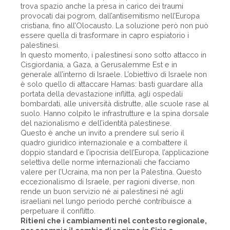
trova spazio anche la presa in carico dei traumi
provocati dai pogrom, dall’antisemitismo nell’Europa
cristiana, fino all’Olocausto. La soluzione però non può
essere quella di trasformare in capro espiatorio i
palestinesi.
In questo momento, i palestinesi sono sotto attacco in
Cisgiordania, a Gaza, a Gerusalemme Est e in
generale all’interno di Israele. L’obiettivo di Israele non
è solo quello di attaccare Hamas: basti guardare alla
portata della devastazione inflitta, agli ospedali
bombardati, alle università distrutte, alle scuole rase al
suolo. Hanno colpito le infrastrutture e la spina dorsale
del nazionalismo e dell’identità palestinese.
Questo è anche un invito a prendere sul serio il
quadro giuridico internazionale e a combattere il
doppio standard e l’ipocrisia dell’Europa, l’applicazione
selettiva delle norme internazionali che facciamo
valere per l’Ucraina, ma non per la Palestina. Questo
eccezionalismo di Israele, per ragioni diverse, non
rende un buon servizio né ai palestinesi né agli
israeliani nel lungo periodo perché contribuisce a
perpetuare il conflitto.
Ritieni che i cambiamenti nel contesto regionale,