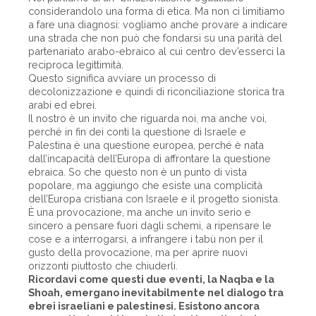
considerandolo una forma di etica. Ma non ci limitiamo
a fare una diagnosi: vogliamo anche provare a indicare
una strada che non può che fondarsi su una parità del
partenariato arabo-ebraico al cui centro dev’esserci la
reciproca legittimità.
Questo significa avviare un processo di
decolonizzazione e quindi di riconciliazione storica tra
arabi ed ebrei.
Il nostro è un invito che riguarda noi, ma anche voi,
perché in fin dei conti la questione di Israele e
Palestina è una questione europea, perché è nata
dall’incapacità dell’Europa di affrontare la questione
ebraica. So che questo non è un punto di vista
popolare, ma aggiungo che esiste una complicità
dell’Europa cristiana con Israele e il progetto sionista.
È una provocazione, ma anche un invito serio e
sincero a pensare fuori dagli schemi, a ripensare le
cose e a interrogarsi, a infrangere i tabù non per il
gusto della provocazione, ma per aprire nuovi
orizzonti piuttosto che chiuderli.
Ricordavi come questi due eventi, la Naqba e la
Shoah, emergano inevitabilmente nel dialogo tra
ebrei israeliani e palestinesi. Esistono ancora