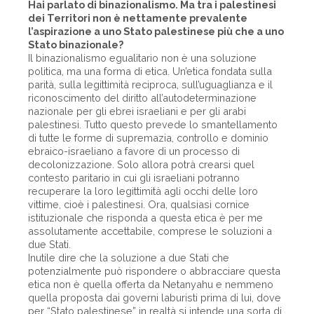
Hai parlato di binazionalismo. Ma tra i palestinesi
dei Territori non è nettamente prevalente
l’aspirazione a uno Stato palestinese più che a uno
Stato binazionale?
Il binazionalismo egualitario non è una soluzione
politica, ma una forma di etica. Un’etica fondata sulla
parità, sulla legittimità reciproca, sull’uguaglianza e il
riconoscimento del diritto all’autodeterminazione
nazionale per gli ebrei israeliani e per gli arabi
palestinesi. Tutto questo prevede lo smantellamento
di tutte le forme di supremazia, controllo e dominio
ebraico-israeliano a favore di un processo di
decolonizzazione. Solo allora potrà crearsi quel
contesto paritario in cui gli israeliani potranno
recuperare la loro legittimità agli occhi delle loro
vittime, cioè i palestinesi. Ora, qualsiasi cornice
istituzionale che risponda a questa etica è per me
assolutamente accettabile, comprese le soluzioni a
due Stati.
Inutile dire che la soluzione a due Stati che
potenzialmente può rispondere o abbracciare questa
etica non è quella offerta da Netanyahu e nemmeno
quella proposta dai governi laburisti prima di lui, dove
per “Stato palestinese” in realtà si intende una sorta di