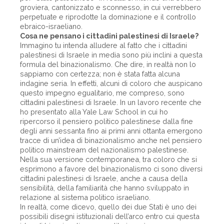
groviera, cantonizzato e sconnesso, in cui verrebbero
perpetuate e riprodotte la dominazione e il controllo
ebraico-israeliano.
Cosa ne pensano i cittadini palestinesi di Israele?
Immagino tu intenda alludere al fatto che i cittadini
palestinesi di Israele in media sono più inclini a questa
formula del binazionalismo. Che dire, in realtà non lo
sappiamo con certezza; non è stata fatta alcuna
indagine seria. In effetti, alcuni di coloro che auspicano
questo impegno egualitario, me compreso, sono
cittadini palestinesi di Israele. In un lavoro recente che
ho presentato alla Yale Law School in cui ho
ripercorso il pensiero politico palestinese dalla fine
degli anni sessanta fino ai primi anni ottanta emergono
tracce di un’idea di binazionalismo anche nel pensiero
politico mainstream del nazionalismo palestinese.
Nella sua versione contemporanea, tra coloro che si
esprimono a favore del binazionalismo ci sono diversi
cittadini palestinesi di Israele, anche a causa della
sensibilità, della familiarità che hanno sviluppato in
relazione al sistema politico israeliano.
In realtà, come dicevo, quello dei due Stati è uno dei
possibili disegni istituzionali dell’arco entro cui questa