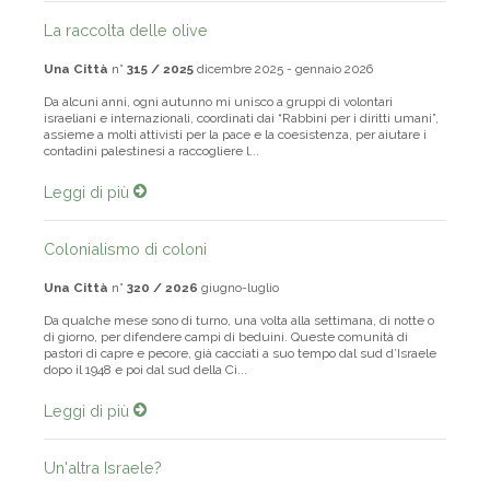
La raccolta delle olive
Una Città
n°
315 / 2025
dicembre 2025 - gennaio 2026
Da alcuni anni, ogni autunno mi unisco a gruppi di volontari
israeliani e internazionali, coordinati dai “Rabbini per i diritti umani”,
assieme a molti attivisti per la pace e la coesistenza, per aiutare i
contadini palestinesi a raccogliere l...
Leggi di più
Colonialismo di coloni
Una Città
n°
320 / 2026
giugno-luglio
Da qualche mese sono di turno, una volta alla settimana, di notte o
di giorno, per difendere campi di beduini. Queste comunità di
pastori di capre e pecore, già cacciati a suo tempo dal sud d’Israele
dopo il 1948 e poi dal sud della Ci...
Leggi di più
Un'altra Israele?