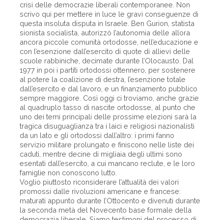
crisi delle democrazie liberali contemporanee. Non
scrivo qui per mettere in luce le gravi conseguenze di
questa insoluta disputa in Israele. Ben Gurion, statista
sionista socialista, autorizzò l’autonomia delle allora
ancora piccole comunità ortodosse, nell’educazione e
con l’esenzione dall’esercito di quote di allievi delle
scuole rabbiniche, decimate durante l’Olocausto. Dal
1977 in poi i partiti ortodossi ottennero, per sostenere
al potere la coalizione di destra, l’esenzione totale
dall’esercito e dal lavoro, e un finanziamento pubblico
sempre maggiore. Così oggi ci troviamo, anche grazie
al quadruplo tasso di nascite ortodosse, al punto che
uno dei temi principali delle prossime elezioni sarà la
tragica disuguaglianza tra i laici e religiosi nazionalisti
da un lato e gli ortodossi dall’altro: i primi fanno
servizio militare prolungato e finiscono nelle liste dei
caduti, mentre decine di migliaia degli ultimi sono
esentati dall’esercito, a cui mancano reclute, e le loro
famiglie non conoscono lutto.
Voglio piuttosto riconsiderare l’attualità dei valori
promossi dalle rivoluzioni americane e francese:
maturati appunto durante l’Ottocento e divenuti durante
la seconda metà del Novecento base formale della
democrazia liberale. Siamo testimoni del processo di