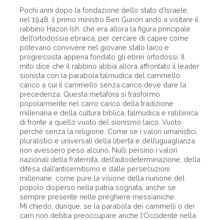
Pochi anni dopo la fondazione dello stato d’Israele,
nel 1948, il primo ministro Ben Gurion andò a visitare il
rabbino Hazon Ish, che era allora la figura principale
dell’ortodossia ebraica, per cercare di capire come
potevano convivere nel giovane stato laico e
progressista appena fondato gli ebrei ortodossi. Il
mito dice che il rabbino abbia allora affrontato il leader
sionista con la parabola talmudica del cammello
carico a cui il cammello senza carico deve dare la
precedenza. Questa metafora si trasformò
popolarmente nel carro carico della tradizione
millenaria e della cultura biblica, talmudica e rabbinica
di fronte a quello vuoto del sionismo laico. Vuoto
perché senza la religione. Come se i valori umanistici,
pluralistici e universali della libertà e dell’uguaglianza
non avessero peso alcuno. Nulli persino i valori
nazionali della fraternità, dell’autodeterminazione, della
difesa dall’antisemitismo e dalle persecuzioni
millenarie, come pure la visione della riunione del
popolo disperso nella patria sognata, anche se
sempre presente nelle preghiere messianiche.
Mi chiedo, dunque, se la parabola dei cammelli o dei
carri non debba preoccupare anche l’Occidente nella