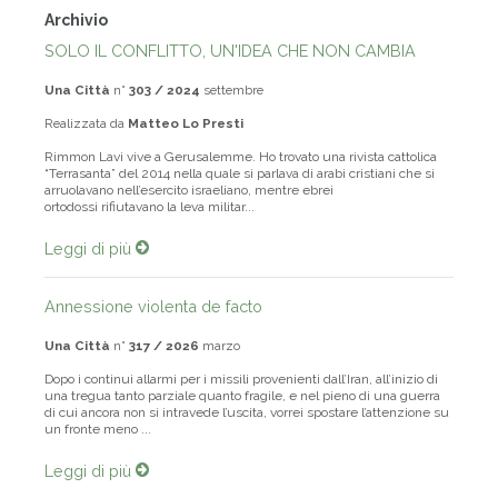
Archivio
SOLO IL CONFLITTO, UN'IDEA CHE NON CAMBIA
Una Città
n°
303 / 2024
settembre
Realizzata da
Matteo Lo Presti
Rimmon Lavi vive a Gerusalemme. Ho trovato una rivista cattolica
“Terrasanta” del 2014 nella quale si parlava di arabi cristiani che si
arruolavano nell’esercito israeliano, mentre ebrei
ortodossi rifiutavano la leva militar...
Leggi di più
Annessione violenta de facto
Una Città
n°
317 / 2026
marzo
Dopo i continui allarmi per i missili provenienti dall’Iran, all’inizio di
una tregua tanto parziale quanto fragile, e nel pieno di una guerra
di cui ancora non si intravede l’uscita, vorrei spostare l’attenzione su
un fronte meno ...
Leggi di più