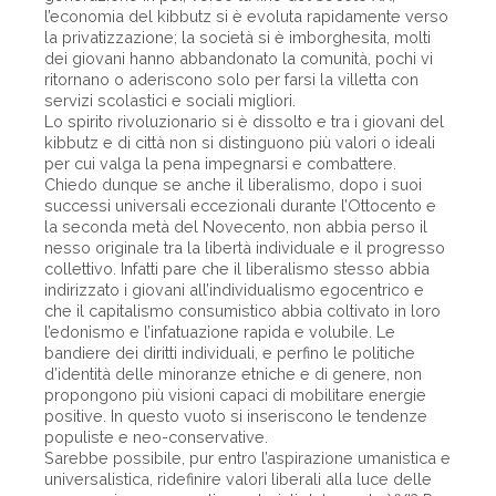
l’economia del kibbutz si è evoluta rapidamente verso
la privatizzazione; la società si è imborghesita, molti
dei giovani hanno abbandonato la comunità, pochi vi
ritornano o aderiscono solo per farsi la villetta con
servizi scolastici e sociali migliori.
Lo spirito rivoluzionario si è dissolto e tra i giovani del
kibbutz e di città non si distinguono più valori o ideali
per cui valga la pena impegnarsi e combattere.
Chiedo dunque se anche il liberalismo, dopo i suoi
successi universali eccezionali durante l’Ottocento e
la seconda metà del Novecento, non abbia perso il
nesso originale tra la libertà individuale e il progresso
collettivo. Infatti pare che il liberalismo stesso abbia
indirizzato i giovani all’individualismo egocentrico e
che il capitalismo consumistico abbia coltivato in loro
l’edonismo e l’infatuazione rapida e volubile. Le
bandiere dei diritti individuali, e perfino le politiche
d’identità delle minoranze etniche e di genere, non
propongono più visioni capaci di mobilitare energie
positive. In questo vuoto si inseriscono le tendenze
populiste e neo-conservative.
Sarebbe possibile, pur entro l’aspirazione umanistica e
universalistica, ridefinire valori liberali alla luce delle