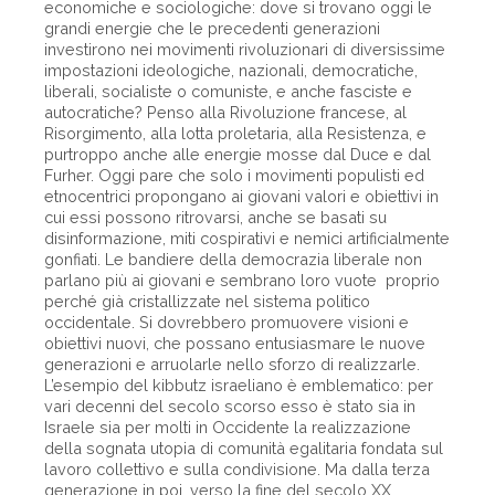
economiche e sociologiche: dove si trovano oggi le
grandi energie che le precedenti generazioni
investirono nei movimenti rivoluzionari di diversissime
impostazioni ideologiche, nazionali, democratiche,
liberali, socialiste o comuniste, e anche fasciste e
autocratiche? Penso alla Rivoluzione francese, al
Risorgimento, alla lotta proletaria, alla Resistenza, e
purtroppo anche alle energie mosse dal Duce e dal
Furher. Oggi pare che solo i movimenti populisti ed
etnocentrici propongano ai giovani valori e obiettivi in
cui essi possono ritrovarsi, anche se basati su
disinformazione, miti cospirativi e nemici artificialmente
gonfiati. Le bandiere della democrazia liberale non
parlano più ai giovani e sembrano loro vuote proprio
perché già cristallizzate nel sistema politico
occidentale. Si dovrebbero promuovere visioni e
obiettivi nuovi, che possano entusiasmare le nuove
generazioni e arruolarle nello sforzo di realizzarle.
L’esempio del kibbutz israeliano è emblematico: per
vari decenni del secolo scorso esso è stato sia in
Israele sia per molti in Occidente la realizzazione
della sognata utopia di comunità egalitaria fondata sul
lavoro collettivo e sulla condivisione. Ma dalla terza
generazione in poi, verso la fine del secolo XX,