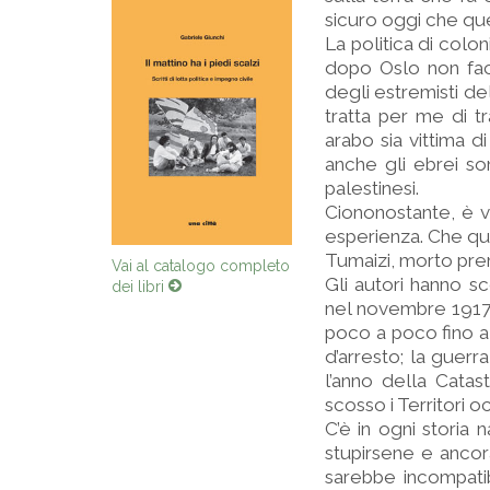
sicuro oggi che que
La politica di colo
dopo Oslo non facil
degli estremisti de
tratta per me di tr
arabo sia vittima 
anche gli ebrei so
palestinesi.
Ciononostante, è 
esperienza. Che qu
Tumaizi, morto pre
Vai al catalogo completo
Gli autori hanno sc
dei libri
nel novembre 1917, 
poco a poco fino a
d’arresto; la guerr
l’anno della Catas
scosso i Territori 
C’è in ogni storia 
stupirsene e ancor
sarebbe incompatib