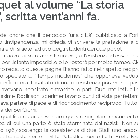
quet al volume “La storia
”, scritta vent’anni fa.
e onore che il periodico “una città”, pubblicato a Forl
l’indipendenza, mi chieda di scrivere la prefazione a 
na e di Israele, ad uso degli studenti dei due popoli.
 e nuovo, assolutamente nuovo, è l’esistenza stessa di qu
er l’istante impossibile e lo resterà per molto tempo. Ci
o redatto queste pagine l’hanno fatto nel rispetto recipro
ro speciale di “Temps modernes” che opponeva vedute
nflitto era il risultato di una coesistenza puramente pas
vevano incontrato entrambe le parti. Due intellettuali e
axime Rodinson, sperimentavano punti di vista perfetta
va parlare di pace e di riconoscimento reciproco. Tutto 
a dei Sei Giorni.
o qualificato per presentare questo singolare document
ea di cui una parte è stata sterminata dai nazisti. Non 
no 1967 sostengo la coesistenza di due Stati, uno arabo, 
e che resta per gli uni la Palestina, per gli altri Eretz I