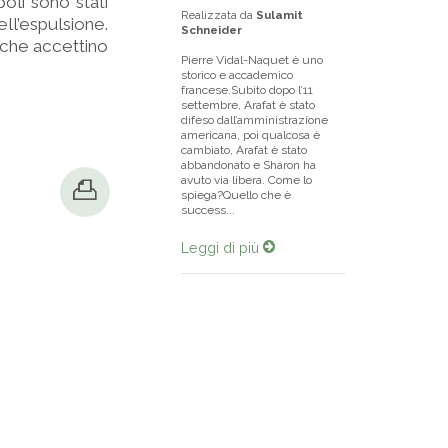
li sono stati
Realizzata da
Sulamit
ell’espulsione.
Schneider
 che accettino
Pierre Vidal-Naquet è uno
storico e accademico
francese.Subito dopo l’11
settembre, Arafat è stato
difeso dall’amministrazione
americana, poi qualcosa è
cambiato, Arafat è stato
abbandonato e Sharon ha
avuto via libera. Come lo
spiega?Quello che è
success...
Leggi di più