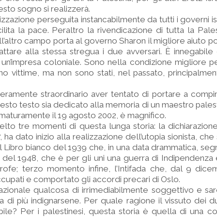
sto sogno si realizzerà.
nizzazione perseguita instancabilmente da tutti i governi i
ita la pace. Peraltro la rivendicazione di tutta la Pale
ll’altro campo porta al governo Sharon il migliore aiuto po
attare alla stessa stregua i due avversari. È innegabile
di un’impresa coloniale. Sono nella condizione migliore 
no vittime, ma non sono stati, nel passato, principalmen
veramente straordinario aver tentato di portare a comp
esto testo sia dedicato alla memoria di un maestro pales
maturamente il 19 agosto 2002, è magnifico.
elto tre momenti di questa lunga storia: la dichiarazion
ha dato inizio alla realizzazione dell’utopia sionista, che
l Libro bianco del 1939 che, in una data drammatica, seg
a del 1948, che è per gli uni una guerra di Indipendenza e,
trofe; terzo momento infine, l’Intifada che, dal 9 dic
occupati e comportato gli accordi precari di Oslo.
nazionale qualcosa di irrimediabilmente soggettivo e sar
a di più indignarsene. Per quale ragione il vissuto dei 
ile? Per i palestinesi, questa storia è quella di una co