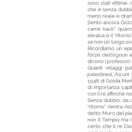
sono stati vittime,
che è senza dubbio
meno reale e dramma
Sento ancora Golda
came back”, quando
ebraica e il “ritor
se non un lungo sogg
Ricordiamo un epis
forze dell’Irgoun e
dicono i professori 
Quanti villaggi pa
palestinesi. Alcuni
1948 di Golda Meir 
di importanza capi
con il re affinché n
Senza dubbio, da un
“ritorno” rientra 
detto Muro del pi
non il Tempio ma 
certo che il re D