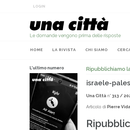
LOGIN
Le domande vengono prima delle risposte
HOME
LA RIVISTA
CHI SIAMO
CERC
L'ultimo numero
Ripubblichiamo la
israele-palest
Una Città
n°
313 / 20
Articolo di
Pierre Vid
Ripubblic