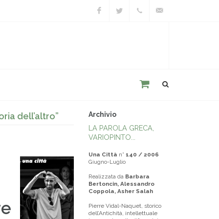
Facebook
Twitter
+39
unacitta@unacitta.o
0543
21422
Archivio
ria dell’altro”
LA PAROLA GRECA,
VARIOPINTO...
Una Città
n°
140 / 2006
Giugno-Luglio
Realizzata da
Barbara
Bertoncin, Alessandro
Coppola, Asher Salah
re
Pierre Vidal-Naquet, storico
dell’Antichità, intellettuale