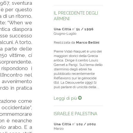
1967, sventura
n è per questo
IL PRECEDENTE DEGLI
 di un ritorno.
ARMENI
nte: “When we
tica diaspora
Una Città
n°
51 / 1996
Giugno-Luglio
fosse successo
lcuni. A torto.
Realizzata da
Marco Bellini
da parte delle
Pierre Vidal-Naquet è uno dei
250 vittime, ci
maggiori storici della Grecia
antica. Dirige il centro Louis
a sorprendente.
Gernet a Parigi. Sul tema dello
8 rispondono i
sterminio degli ebrei ha
pubblicato recentemente
l’incontro nel
Réflexions sur le génocide
un avvenimento
(Ed. La Découverte 1995).Si
rdò in pratica
può parlare di unicità della...
Leggi di più
izzazione come
 occidentale”,
a commemorare
ISRAELE E PALESTINA
Non è neanche
Una Città
n°
102 / 2002
lo arabo. E a
Marzo