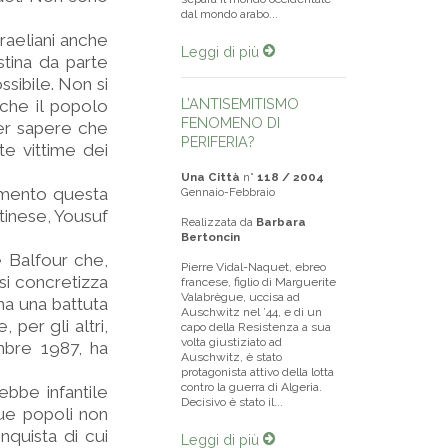
dal mondo arabo...
sraeliani anche
Leggi di più
stina da parte
ssibile. Non si
L’ANTISEMITISMO
 che il popolo
FENOMENO DI
per sapere che
PERIFERIA?
te vittime dei
Una Città
n°
118 / 2004
imento questa
Gennaio-Febbraio
tinese, Yousuf
Realizzata da
Barbara
Bertoncin
e Balfour che,
Pierre Vidal-Naquet, ebreo
 si concretizza
francese, figlio di Marguerite
Valabrègue, uccisa ad
na una battuta
Auschwitz nel ’44, e di un
 per gli altri,
capo della Resistenza a sua
volta giustiziato ad
embre 1987, ha
Auschwitz, è stato
protagonista attivo della lotta
contro la guerra di Algeria.
ebbe infantile
Decisivo è stato il...
due popoli non
nquista di cui
Leggi di più