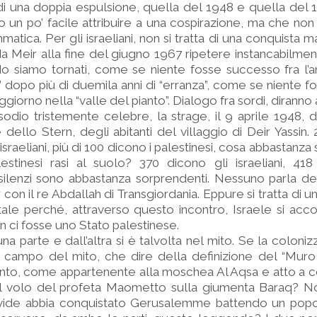
 di una doppia espulsione, quella del 1948 e quella del 
 un po’ facile attribuire a una cospirazione, ma che no
tica. Per gli israeliani, non si tratta di una conquista ma
 Meir alla fine del giugno 1967 ripetere instancabilme
 siamo tornati, come se niente fosse successo fra l’an
no” dopo più di duemila anni di “erranza”, come se niente 
iorno nella “valle del pianto”. Dialogo fra sordi, diranno a
odio tristemente celebre, la strage, il 9 aprile 1948, 
 dello Stern, degli abitanti del villaggio di Deir Yassin. 
israeliani, più di 100 dicono i palestinesi, cosa abbastanz
lestinesi rasi al suolo? 370 dicono gli israeliani, 41
 silenzi sono abbastanza sorprendenti. Nessuno parla del
con il re Abdallah di Transgiordania. Eppure si tratta di 
tale perché, attraverso questo incontro, Israele si acco
on ci fosse uno Stato palestinese.
a parte e dall’altra si è talvolta nel mito. Se la colon
nel campo del mito, che dire della definizione del “Muro
anto, come appartenente alla moschea Al Aqsa e atto 
il volo del profeta Maometto sulla giumenta Baraq? 
avide abbia conquistato Gerusalemme battendo un popo