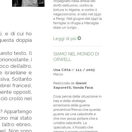
impegnato nella difesa dei
diritti dell’uomo, contro la
tortura in Algeria, e contro il
negazionismo, è nato nel 1930
a Parigi. Nel giugno del 1940 la
famiglia si rifugia a Marsiglia
dopo un lungo...
ì, e di cui ho
Leggi di più
questa doppia
esto testo. Il
SIAMO NEL MONDO DI
ononostante, i
ORWELL
co dell’altro.
Una Città
n°
111 / 2003
 israeliane e
Marzo
siva. Soltanto
Realizzata da
Gianni
brei francesi,
Saporetti, Vanda Fava
mente opposti,
Cosa pensa della situazione in
ciò crollò nel
Iraq e della strategia
americana della guerra
preventiva?Penso che questa
o? Appartengo
guerra sia una catastrofe e
sono mai stato
che non possa portare che a
un’altra catastrofe. La
l’altro ebreo,
spaccatura, il fossato che
srael. Non sono
separa il mondo occidentale