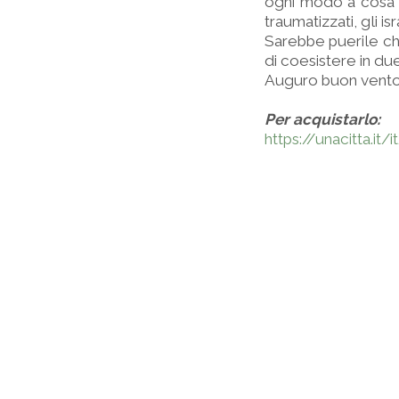
ogni modo a cosa 
traumatizzati, gli i
Sarebbe puerile chi
di coesistere in due
Auguro buon vento
Per acquistarlo:
https://unacitta.it/