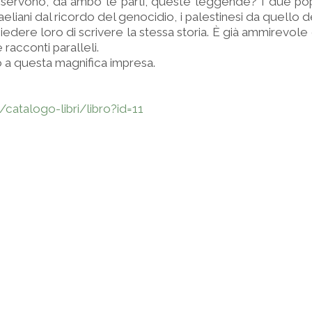
servono, da ambo le parti, queste leggende? I due popo
sraeliani dal ricordo del genocidio, i palestinesi da quello d
edere loro di scrivere la stessa storia. È già ammirevole
 racconti paralleli.
 a questa magnifica impresa.
it/catalogo-libri/libro?id=11