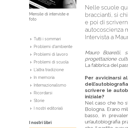
Nelle scuole qua
braccianti, si c
Mensile di interviste e
foto
e poi di scriver
autocoscienza m
Intervista a Maur
Tutti i sommari
Problemi d'ambiente
Mauro Boarelli, 
Problemi di lavoro
progettazione cultu
Problemi di scuola
La fabbrica del pass
L'altra tradizione
Per avvicinarsi 
In memoria
dell’autobiograf
Internazionalismo
scrivere le autob
Ricordarsi
iniziale?
Storie
Nel caso che ho stu
I nostri editoriali
Bologna. Erano mili
basso, in prevale
un’autobiografia p
I nostri libri