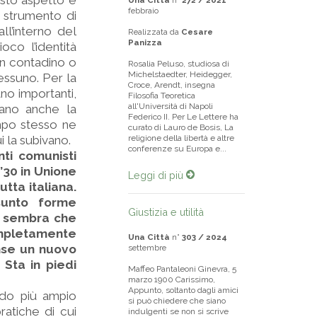
esto aspetto è
Una Città
n°
272 / 2021
febbraio
 strumento di
ll’interno del
Realizzata da
Cesare
Panizza
oco l’identità
un contadino o
Rosalia Peluso, studiosa di
Michelstaedter, Heidegger,
essuno. Per la
Croce, Arendt, insegna
ano importanti,
Filosofia Teoretica
all'Università di Napoli
ivano anche la
Federico II. Per Le Lettere ha
mpo stesso ne
curato di Lauro de Bosis, La
i la subivano.
religione della libertà e altre
conferenze su Europa e...
nti comunisti
’30 in Unione
Leggi di più
tta italiana.
sunto forme
Giustizia e utilità
ci sembra che
mpletamente
Una Città
n°
303 / 2024
unse un nuovo
settembre
 Sta in piedi
Maffeo Pantaleoni Ginevra, 5
marzo 1900 Carissimo,
Appunto, soltanto dagli amici
odo più ampio
si può chiedere che siano
ratiche di cui
indulgenti se non si scrive