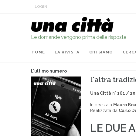
LOGIN
Le domande vengono prima delle risposte
HOME
LA RIVISTA
CHI SIAMO
CERC
L'ultimo numero
l'altra tradiz
Una Città
n°
161 / 2
Intervista a
Mauro Boa
Realizzata da
Carlo D
LE DUE 