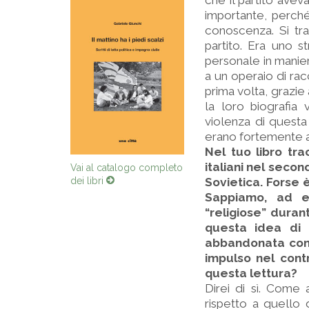
che il partito avev
importante, perch
conoscenza. Si tra
partito. Era uno s
personale in manie
a un operaio di rac
prima volta, grazie
la loro biografia 
violenza di questa
erano fortemente at
Nel tuo libro trac
italiani nel seco
Vai al catalogo completo
dei libri
Sovietica. Forse è
Sappiamo, ad e
“religiose” duran
questa idea di
abbandonata con l
impulso nel contr
questa lettura?
Direi di sì. Come 
rispetto a quello 