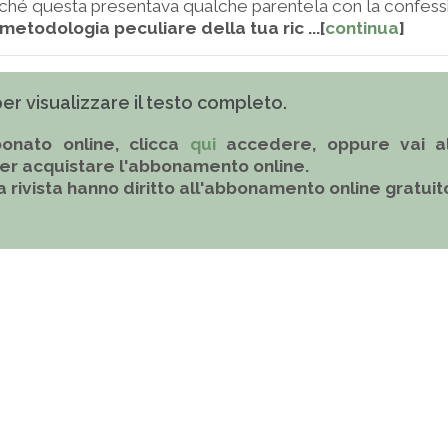
rché questa presentava qualche parentela con la confess
metodologia peculiare della tua ric ...[
continua
]
 per visualizzare il testo completo.
onato online, clicca
qui
accedere, oppure vai al
er acquistare l'abbonamento online.
la rivista hanno diritto all'abbonamento online gratuit