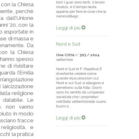
loro! I guai sono tanti, il lavoro
o con la Chiesa
incalza, e il tempo basta
mente, perché
appena per fare le cose che la
necessit&agr...
a dall’Unione
nni ’20, con la
Leggi di più
o esportate in
ase di massa e
Nord e Sud
pienamente. Da
con la Chiesa
Una Città
n°
303 / 2024
e hanno spesso
settembre
 di rivisitare
Nord e Sud di F. Papafava È
uarda l’Emilia
divertente vedere come
queste elucubrazioni sul
un’angolazione
Nord e sul Sud si allargano e
 laicizzazione
penetrano sulla folla. Giorni
dalla religione
sono ho sentito da un’operaio
socialista che i proprietari
 databile. Le
nell’Italia settentrionale suono
te, non vanno
buoni a...
mpiuto in modo
Leggi di più
lasciano tracce
eligiosità, e
cchi la pratica