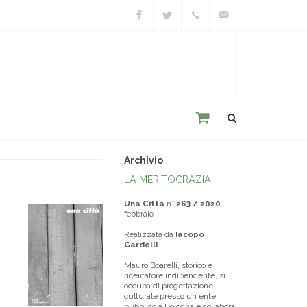
Facebook
Twitter
+39
unacitta@unacitta.o
0543
21422
Archivio
LA MERITOCRAZIA
Una Città
n°
263 / 2020
febbraio
Realizzata da
Iacopo
Gardelli
Mauro Boarelli, storico e
ricercatore indipendente, si
occupa di progettazione
culturale presso un ente
pubblico a Bologna e collabora