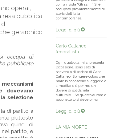
con la rivista “Gli asini”. Si è
ano operai,
occupato prevalentemente di
storia dell’Italia
a resa pubblica
contemporanea. ...
 di
Leggi di più
che gerarchico.
Carlo Cattaneo,
federallista
si occupa di
 ha pubblicato
Ogni qualvolta mi si presenta
l’occasione, sono lieto di
scrivere o di parlare di Carlo
Cattaneo. Spingere coloro che
male lo conoscono a leggerlo e
 i meccanismi
a meditarlo è per me un
che dovevano
dovere di solidarietà
culturale... Se questo autore è
 la selezione
poco letto lo si deve princi...
a di partito a
Leggi di più
ente piuttosto
ava quindi di
LA MIA MORTE
nel partito, e