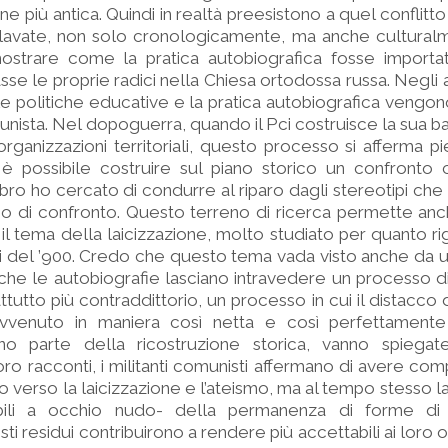
ne più antica. Quindi in realtà preesistono a quel conflitt
arlavate, non solo cronologicamente, ma anche cultural
ostrare come la pratica autobiografica fosse importat
sse le proprie radici nella Chiesa ortodossa russa. Negli a
e politiche educative e la pratica autobiografica vengon
nista. Nel dopoguerra, quando il Pci costruisce la sua b
organizzazioni territoriali, questo processo si afferma 
possibile costruire sul piano storico un confronto 
libro ho cercato di condurre al riparo dagli stereotipi ch
o di confronto. Questo terreno di ricerca permette anche
il tema della laicizzazione, molto studiato per quanto rig
i del ’900. Credo che questo tema vada visto anche da 
che le autobiografie lasciano intravedere un processo di
ttutto più contraddittorio, un processo in cui il distacco 
vvenuto in maniera così netta e così perfettamente
nno parte della ricostruzione storica, vanno spiega
ro racconti, i militanti comunisti affermano di avere co
rso verso la laicizzazione e l’ateismo, ma al tempo stesso 
bili a occhio nudo- della permanenza di forme di r
i residui contribuirono a rendere più accettabili ai loro o