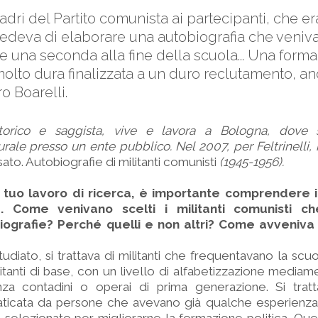
dri del Partito comunista ai partecipanti, che er
hiedeva di elaborare una autobiografia che veniv
ne una seconda alla fine della scuola... Una forma
olto dura finalizzata a un duro reclutamento, an
o Boarelli.
storico e saggista, vive e lavora a Bologna, dove 
rale presso un ente pubblico. Nel 2007, per Feltrinelli,
ato. Autobiografie di militanti comunisti
(1945-1956).
al tuo lavoro di ricerca, è importante comprendere
ia. Come venivano scelti i militanti comunisti 
iografie? Perché quelli e non altri? Come avveniva
diato, si trattava di militanti che frequentavano la scuol
tanti di base, con un livello di alfabetizzazione mediam
nza contadini o operai di prima generazione. Si tratt
raticata da persone che avevano già qualche esperienza 