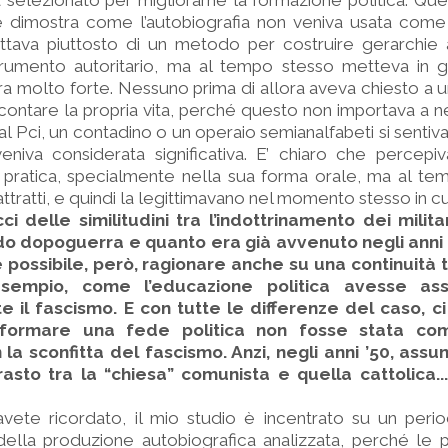
a selezionato per migliorarne la formazione politica. Qu
é dimostra come l’autobiografia non veniva usata come
ttava piuttosto di un metodo per costruire gerarchie a
trumento autoritario, ma al tempo stesso metteva in gi
ra molto forte. Nessuno prima di allora aveva chiesto a 
contare la propria vita, perché questo non importava a n
 al Pci, un contadino o un operaio semianalfabeti si sentiv
veniva considerata significativa. E’ chiaro che percep
 pratica, specialmente nella sua forma orale, ma al te
tratti, e quindi la legittimavano nel momento stesso in cu
ci delle similitudini tra l’indottrinamento dei milita
ndo dopoguerra e quanto era già avvenuto negli anni 
 possibile, però, ragionare anche su una continuità tu
sempio, come l’educazione politica avesse as
te il fascismo. E con tutte le differenze del caso, 
 formare una fede politica non fosse stata co
a sconfitta del fascismo. Anzi, negli anni ’50, ass
asto tra la “chiesa” comunista e quella cattolica...
avete ricordato, il mio studio è incentrato su un peri
della produzione autobiografica analizzata, perché le p