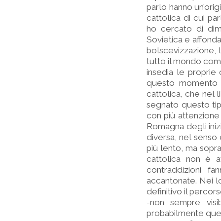
parlo hanno un’origi
cattolica di cui p
ho cercato di dim
Sovietica e affonda
bolscevizzazione, l
tutto il mondo comu
insedia le proprie 
questo momento è 
cattolica, che nel 
segnato questo tip
con più attenzione 
Romagna degli iniz
diversa, nel senso 
più lento, ma sopra
cattolica non è a
contraddizioni fa
accantonate. Nei lo
definitivo il perco
-non sempre visi
probabilmente quest