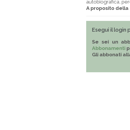
autobiografica, pe
A proposito della 
Esegui il login
Se sei un abb
Abbonamenti
p
Gli abbonati al