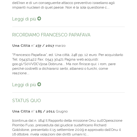
dell’Iran e di un conseguente attacco preventivo israeliano agli
impianti nucleari di quel paese. Non è la sola questione c...
Leggi di più
RICORDIAMO FRANCESCO PAPAFAVA
Una Città
n°
237 / 2017
marzo
"Francesco Papafava”, ed. Una città, 248 pp, 12 euro. Per acquistarlo
Tel: 054321422 Fax: 0543 30421 Pagina web acquisti:
goo.gl/S0VVDCVjosa Dobruna... Ma non finisce qui: i rom, pare
perché costretti a dichiararsi serbi, albanesi o turchi, come
reazione...
Leggi di più
STATUS QUO
Una Città
n°
185 / 2011
Giugno
[continua dal n. 184] Il Rapporto della missione Onu sull’Operazione
Piombo Fuso, presieduta dal giudice sudafricano Richard
Goldstone, presentato il 15 settembre 2009 e approvato dall’Onu il
16 ottobre, rivela violazioni dei diritti umani (c...