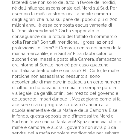
fatterelli che non sono del tutto in favore dei nordici,
né dell’influenza ascensionale del Nord sul Sud. Per
esempio la mafia aristrocratica, la nobile camorra
degli agrari, che ruba sul pane del popolo più di 200
milioni annui, è essa composta esclusivamente di
latifondisti meridionali? Chi ha sopportato le
conseguenze della rottura del trattato di commercio
colla Francia? Son tutti meridionali i grossi azionisti
protezionisti di Terni? E Genova, centro dei premi della
marina mercantile, è in Sicilia? E tra i fabbricatori di
zuccheri che, messi a posto alla Camera, s’arrabattano
ora intorno al Senato, non c’è per caso qualcuno
dell’Italia settentrionale e centrale? Eh! Certo, le mafie
nordiche non assassinano nessuno: si sono
accontentate di mandare in gattabuia un certo numero
di cittadini che davano loro noia, ma sempre però in
via legale, da gentiluomini, per mezzo del governo e
dell’esercito. Impari dunque il Mezzogiorno come si fa
a essere civili e progressisti: esso è ancora alla
scuola elementare della Mafia e della Camorra. E se,
in fondo, questa opposizione d’interessi tra Nord e
Sud non fosse che un fantasma! Spazziamo via tutte le
mafie e camorre, e allora il governo non avrà più da
servirsi della mafia popolare medioevale per salvare