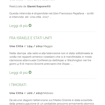
Realizzata da
Gianni Saporetti
Questa intervista è disponibile nel libro Francesco Papafava - scritti
e interviste, ed. Una città, 2017 ...
Leggi di più
FRA ISRAELE E STATI UNITI
Una Città
n°
194 / 2012
Maggio
Nella stampa, alla radio e alla televisione non è stata sottolineata la
svolta nei rapporti americo-israeliani che si è manifestata in modo
clamoroso all’annuale Conferenza dell’Aipac a Washington nei tre
giorni 4-6 di marzo.Occorre precisare che l’Aipac ...
Leggi di più
I TIMORATI
Una Città
n°
200 / 2013
febbraio
Da alcune stagioni l’attenzione sul Medio Oriente è stata assorbita
dalla preoccupazione di un probabile prossimo armamento atomico