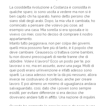
La cosiddetta rivoluzione a Costanza è consistita in
qualche sparo; io sono uscita a vedere ma non si è
ben capito chi ha sparato, hanno detto persino che
siano stati degli arabi. Dopo, la mia vita è cambiata, ho
cominciato a pensare che volevo più cose, ad
esempio una casa. Mia sorella si era sposata e io
vivevo coi miei, così ho deciso di comprare il nostro
appartamento.
Intanto tutto peggiorava, non per colpa dei governi,
quelli mica possono fare più di tanto, è il popolo che
deve cambiare. Ceausescu ci trattava come bambini,
tu non dovevi preoccuparti di niente tranne che di
ubbidire. Volevi il lavoro? Ecco un posto per te, poi
lavoravi o no, ma eri assunto, avevi una paga. Molti di
quei posti erano un’invenzione e infatti adesso sono
spariti. La casa adesso non te la dà più nessuno, allora
invece ne costruivano di continuo, anche per creare
lavoro. E poi almeno un minimo di uguaglianza andava
salvaguardato, così, dato che i poveri sono sempre
esistiti, per evitare differenze si era deciso che
dovevano andare tutti in affitto. Una nazione di inquilini.