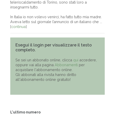
teleriscaldamento di Torino, sono stati loro a
insegnarmi tutto.
In Italia io non volevo venirci, ha fatto tutto mia madre.
Aveva letto sul giornale l’annuncio di un italiano che ...
[
continua
]
Esegui il login per visualizzare il testo
completo.
Se sei un abbonato online, clicca
qui
accedere,
oppure vai alla pagina
Abbonamenti
per
acquistare l'abbonamento online.
Gli abbonati alla rivista hanno diritto
all'abbonamento online gratuito!
L'ultimo numero