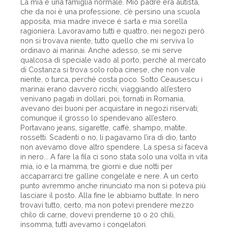
La mia è una famiglia normale. Mio padre era autista,
che da noi è una professione, c’è persino una scuola
apposita, mia madre invece è sarta e mia sorella
ragioniera. Lavoravamo tutti e quattro, nei negozi però
non si trovava niente, tutto quello che mi serviva lo
ordinavo ai marinai. Anche adesso, se mi serve
qualcosa di speciale vado al porto, perché al mercato
di Costanza si trova solo roba cinese, che non vale
niente, o turca, perché costa poco. Sotto Ceausescu i
marinai erano davvero ricchi, viaggiando all’estero
venivano pagati in dollari, poi, tornati in Romania,
avevano dei buoni per acquistare in negozi riservati;
comunque il grosso lo spendevano all’estero.
Portavano jeans, sigarette, caffé, shampo, matite,
rossetti. Scadenti o no, li pagavamo l’ira di dio, tanto
non avevamo dove altro spendere. La spesa si faceva
in nero... A fare la fila ci sono stata solo una volta in vita
mia, io e la mamma, tre giorni e due notti per
accaparrarci tre galline congelate e nere. A un certo
punto avremmo anche rinunciato ma non si poteva più
lasciare il posto. Alla fine le abbiamo buttate. In nero
trovavi tutto, certo, ma non potevi prendere mezzo
chilo di carne, dovevi prenderne 10 o 20 chili,
insomma, tutti avevamo i congelatori.