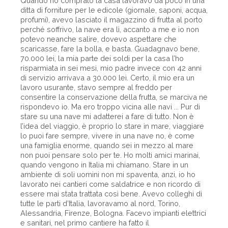
Quando ho comprato la casa lavoravo da poco in una
ditta di forniture per le edicole (giornale, saponi, acqua,
profumi), avevo lasciato il magazzino di frutta al porto
perché soffrivo, la nave era lì, accanto a me e io non
potevo neanche salire, dovevo aspettare che
scaricasse, fare la bolla, e basta. Guadagnavo bene,
70.000 lei, la mia parte dei soldi per la casa l’ho
risparmiata in sei mesi, mio padre invece con 42 anni
di servizio arrivava a 30.000 lei. Certo, il mio era un
lavoro usurante, stavo sempre al freddo per
consentire la conservazione della frutta, se marciva ne
rispondevo io. Ma ero troppo vicina alle navi ... Pur di
stare su una nave mi adatterei a fare di tutto. Non è
l’idea del viaggio, è proprio lo stare in mare, viaggiare
lo puoi fare sempre, vivere in una nave no, è come
una famiglia enorme, quando sei in mezzo al mare
non puoi pensare solo per te. Ho molti amici marinai,
quando vengono in Italia mi chiamano. Stare in un
ambiente di soli uomini non mi spaventa, anzi, io ho
lavorato nei cantieri come saldatrice e non ricordo di
essere mai stata trattata così bene. Avevo colleghi di
tutte le parti d’Italia, lavoravamo al nord, Torino,
Alessandria, Firenze, Bologna. Facevo impianti elettrici
e sanitari, nel primo cantiere ha fatto il