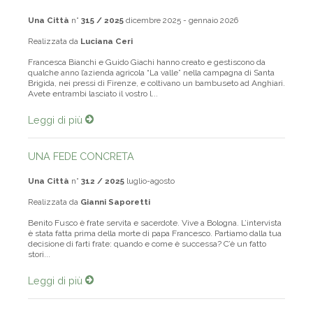
Una Città
n°
315 / 2025
dicembre 2025 - gennaio 2026
Realizzata da
Luciana Ceri
Francesca Bianchi e Guido Giachi hanno creato e gestiscono da
qualche anno l’azienda agricola “La valle” nella campagna di Santa
Brigida, nei pressi di Firenze, e coltivano un bambuseto ad Anghiari.
Avete entrambi lasciato il vostro l...
Leggi di più
UNA FEDE CONCRETA
Una Città
n°
312 / 2025
luglio-agosto
Realizzata da
Gianni Saporetti
Benito Fusco è frate servita e sacerdote. Vive a Bologna. L’intervista
è stata fatta prima della morte di papa Francesco. Partiamo dalla tua
decisione di farti frate: quando e come è successa? C’è un fatto
stori...
Leggi di più