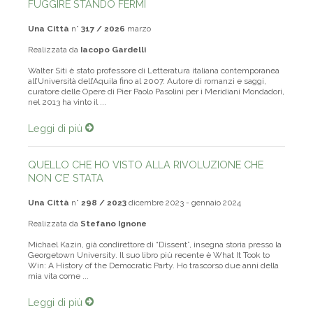
FUGGIRE STANDO FERMI
Una Città
n°
317 / 2026
marzo
Realizzata da
Iacopo Gardelli
Walter Siti è stato professore di Letteratura italiana contemporanea
all’Università dell’Aquila fino al 2007. Autore di romanzi e saggi,
curatore delle Opere di Pier Paolo Pasolini per i Meridiani Mondadori,
nel 2013 ha vinto il ...
Leggi di più
QUELLO CHE HO VISTO ALLA RIVOLUZIONE CHE
NON C’E’ STATA
Una Città
n°
298 / 2023
dicembre 2023 - gennaio 2024
Realizzata da
Stefano Ignone
Michael Kazin, già condirettore di “Dissent”, insegna storia presso la
Georgetown University. Il suo libro più recente è What It Took to
Win: A History of the Democratic Party. Ho trascorso due anni della
mia vita come ...
Leggi di più