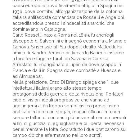
paesi europei e trovò finalmente rifugio in Spagna nel
1936, dove contribuì all’organizzazione della colonna
italiana antifascista comandata da Rosselli e Angeloni,
accreditandola presso i sindacalisti anarchici che
dominavano in Catalogna.
Carlo Rosselli, nato a Roma nel 1899, fu anch’egli
discepolo di Salvemini e insegnò economia a Milano e
Genova. Si iscrisse al Psu dopo il delitto Matteotti. Fu
amico di Sandro Pertini e di Riccardo Bauer e insieme
a loro fece fuggire Turati da Savona in Corsica.
Arrestato, fu imprigionato a Lipari da dove scappò in
Francia e da lì in Spagna dove combatté a Huesca e
ad Almudebar.
Nella prefazione, Enzo Di Brango spiega che “i due
intellettuali italiani erano allo stesso tempo
protagonisti della guerra e della rivoluzione. Portatori
cioè di visioni ideali progressive che vanno ad
aggiungersi al fin troppo semplicistico proselitismo
praticato in loco con slogan, magari efficaci, ma non
sempre fattori di contenuti più universalmente coerenti
ai fini di giustizia, di eguaglianza e di libertà, necessari
per alimentare la lotta. Soprattutto i due praticarono sul
campo ciò che affermavano nei loro scritti”.