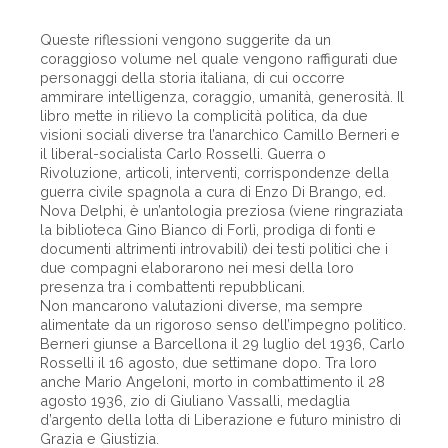
Queste riflessioni vengono suggerite da un
coraggioso volume nel quale vengono raffigurati due
personaggi della storia italiana, di cui occorre
ammirare intelligenza, coraggio, umanità, generosità. Il
libro mette in rilievo la complicità politica, da due
visioni sociali diverse tra l’anarchico Camillo Berneri e
il liberal-socialista Carlo Rosselli. Guerra o
Rivoluzione, articoli, interventi, corrispondenze della
guerra civile spagnola a cura di Enzo Di Brango, ed.
Nova Delphi, è un’antologia preziosa (viene ringraziata
la biblioteca Gino Bianco di Forlì, prodiga di fonti e
documenti altrimenti introvabili) dei testi politici che i
due compagni elaborarono nei mesi della loro
presenza tra i combattenti repubblicani.
Non mancarono valutazioni diverse, ma sempre
alimentate da un rigoroso senso dell’impegno politico.
Berneri giunse a Barcellona il 29 luglio del 1936, Carlo
Rosselli il 16 agosto, due settimane dopo. Tra loro
anche Mario Angeloni, morto in combattimento il 28
agosto 1936, zio di Giuliano Vassalli, medaglia
d’argento della lotta di Liberazione e futuro ministro di
Grazia e Giustizia.