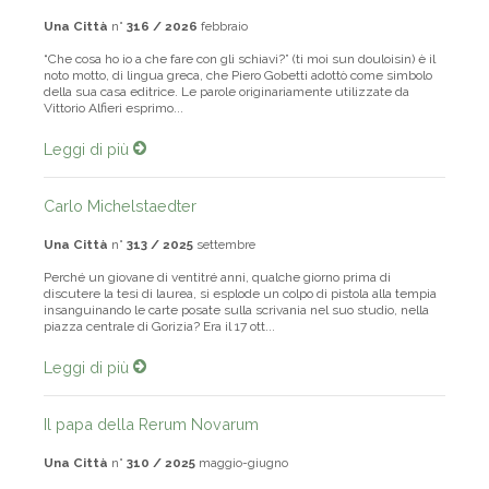
Piero Gobetti
Una Città
n°
316 / 2026
febbraio
“Che cosa ho io a che fare con gli schiavi?” (ti moi sun douloisin) è il
noto motto, di lingua greca, che Piero Gobetti adottò come simbolo
della sua casa editrice. Le parole originariamente utilizzate da
Vittorio Alfieri esprimo...
Leggi di più
Carlo Michelstaedter
Una Città
n°
313 / 2025
settembre
Perché un giovane di ventitré anni, qualche giorno prima di
discutere la tesi di laurea, si esplode un colpo di pistola alla tempia
insanguinando le carte posate sulla scrivania nel suo studio, nella
piazza centrale di Gorizia? Era il 17 ott...
Leggi di più
Il papa della Rerum Novarum
Una Città
n°
310 / 2025
maggio-giugno