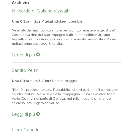
Archivio
In ricordo di Giuliano Vassalli
Una Città
n°
314 / 2025
ottobre-novembre
“Animato da malinconico amore per il diritto penale e la giustizia”.
Così amava dire del suo impegno culturale e politico Giuliano
Vassalli, di cui ricorrono undici anni dalla morte, avvenuta a Roma
nell’autunno del 2009. Una vita...
Leggi di più
Sandro Pertini
Una Città
n°
318 / 2026
aprile-maggio
“Non è il presidente della Repubblica che vi parla, ma il compagno
Sandro Pertini”. Nella sala della Compagnia Unica Lavoratori Merci
Varie (Culmv) nel porto di Genova, nel 1981, risuonò un grande,
caloroso, prolungato applauso. ...
Leggi di più