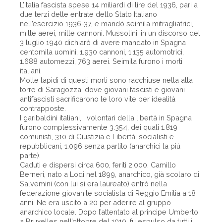
L’Italia fascista spese 14 miliardi di lire del 1936, pari a
due terzi delle entrate dello Stato Italiano
nell’esercizio 1936-37, e mandò seimila mitragliatrici,
mille aerei, mille cannoni. Mussolini, in un discorso del
3 luglio 1940 dichiarò di avere mandato in Spagna
centomila uomini, 1.930 cannoni, 1.135 automotrici,
1.688 automezzi, 763 aerei. Seimila furono i morti
italiani.
Molte lapidi di questi morti sono racchiuse nella alta
torre di Saragozza, dove giovani fascisti e giovani
antifascisti sacrificarono le loro vite per idealità
contrapposte.
I garibaldini italiani, i volontari della libertà in Spagna
furono complessivamente 3.354, dei quali 1.819
comunisti, 310 di Giustizia e Libertà, socialisti e
repubblicani, 1.096 senza partito (anarchici la più
parte).
Caduti e dispersi circa 600, feriti 2.000. Camillo
Berneri, nato a Lodi nel 1899, anarchico, già scolaro di
Salvemini (con lui si era laureato) entrò nella
federazione giovanile socialista di Reggio Emilia a 18
anni. Ne era uscito a 20 per aderire al gruppo
anarchico locale. Dopo l’attentato al principe Umberto
a Bruxelles nell’ottobre del 1919, fu espulso da tutti i