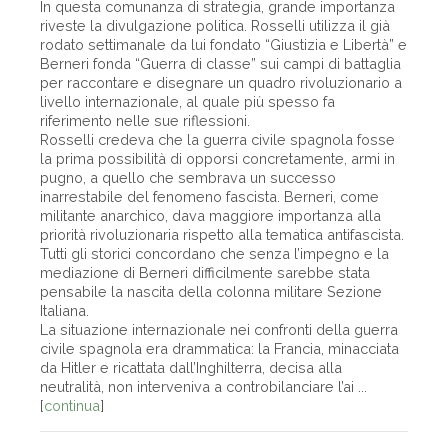
In questa comunanza di strategia, grande importanza
riveste la divulgazione politica. Rosselli utilizza il già
rodato settimanale da lui fondato “Giustizia e Libertà” e
Berneri fonda “Guerra di classe” sui campi di battaglia
per raccontare e disegnare un quadro rivoluzionario a
livello internazionale, al quale più spesso fa
riferimento nelle sue riflessioni.
Rosselli credeva che la guerra civile spagnola fosse
la prima possibilità di opporsi concretamente, armi in
pugno, a quello che sembrava un successo
inarrestabile del fenomeno fascista. Berneri, come
militante anarchico, dava maggiore importanza alla
priorità rivoluzionaria rispetto alla tematica antifascista.
Tutti gli storici concordano che senza l’impegno e la
mediazione di Berneri difficilmente sarebbe stata
pensabile la nascita della colonna militare Sezione
Italiana.
La situazione internazionale nei confronti della guerra
civile spagnola era drammatica: la Francia, minacciata
da Hitler e ricattata dall’Inghilterra, decisa alla
neutralità, non interveniva a controbilanciare l’ai ...
[
continua
]