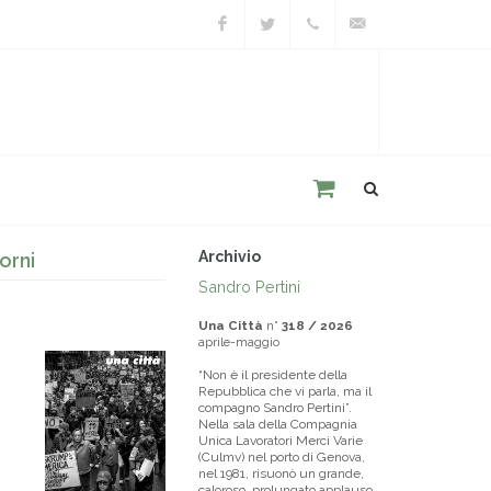
Facebook
Twitter
+39
unacitta@unacitta.o
0543
21422
Archivio
orni
Sandro Pertini
Una Città
n°
318 / 2026
aprile-maggio
“Non è il presidente della
Repubblica che vi parla, ma il
compagno Sandro Pertini”.
Nella sala della Compagnia
Unica Lavoratori Merci Varie
(Culmv) nel porto di Genova,
nel 1981, risuonò un grande,
caloroso, prolungato applauso.