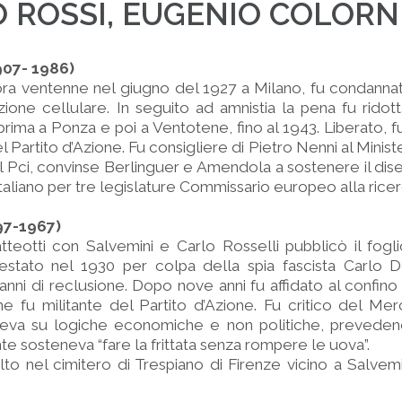
 ROSSI, EUGENIO COLORN
1907- 1986)
ra ventenne nel giugno del 1927 a Milano, fu condannat
zione cellulare. In seguito ad amnistia la pena fu ridot
o prima a Ponza e poi a Ventotene, fino al 1943. Liberato, 
 Partito d’Azione. Fu consigliere di Pietro Nenni al Ministe
nel Pci, convinse Berlinguer e Amendola a sostenere il d
taliano per tre legislature Commissario europeo alla rice
97-1967)
tteotti con Salvemini e Carlo Rosselli pubblicò il fogl
restato nel 1930 per colpa della spia fascista Carlo 
nni di reclusione. Dopo nove anni fu affidato al confino
ne fu militante del Partito d’Azione. Fu critico del M
va su logiche economiche e non politiche, preveden
nte sosteneva “fare la frittata senza rompere le uova”.
o nel cimitero di Trespiano di Firenze vicino a Salvemini