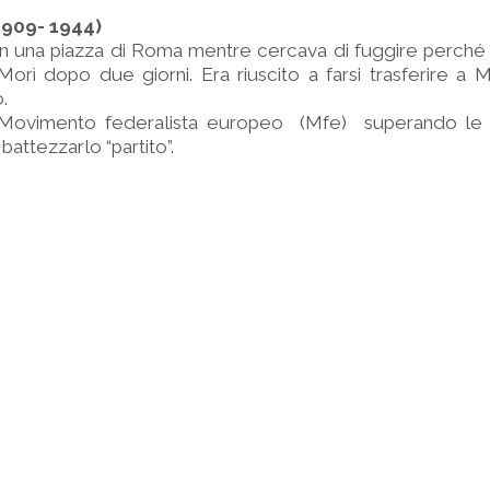
1909- 1944)
i in una piazza di Roma mentre cercava di fuggire perch
i. Morì dopo due giorni. Era riuscito a farsi trasferire a
.
 Movimento federalista europeo (Mfe) superando le 
battezzarlo “partito”.