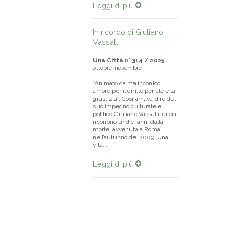
Leggi di più
In ricordo di Giuliano
Vassalli
Una Città
n°
314 / 2025
ottobre-novembre
“Animato da malinconico
amore per il diritto penale e la
giustizia”. Così amava dire del
suo impegno culturale e
politico Giuliano Vassalli, di cui
ricorrono undici anni dalla
morte, avvenuta a Roma
nell’autunno del 2009. Una
vita...
Leggi di più