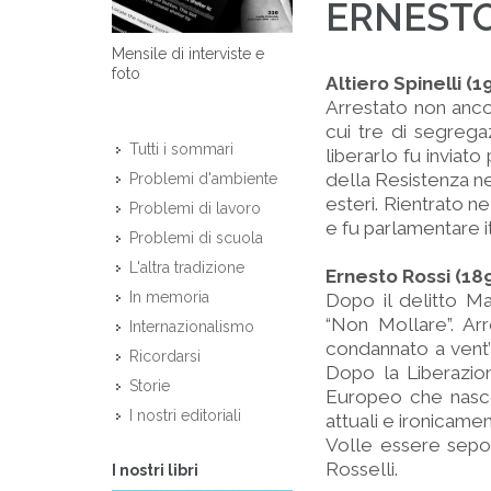
ERNESTO
Mensile di interviste e
foto
Altiero Spinelli (
Arrestato non anco
cui tre di segrega
Tutti i sommari
liberarlo fu inviat
della Resistenza nel
Problemi d'ambiente
esteri. Rientrato 
Problemi di lavoro
e fu parlamentare i
Problemi di scuola
L'altra tradizione
Ernesto Rossi (18
In memoria
Dopo il delitto Ma
“Non Mollare”. Ar
Internazionalismo
condannato a vent’a
Ricordarsi
Dopo la Liberazio
Storie
Europeo che nasce
I nostri editoriali
attuali e ironicame
Volle essere sepolt
Rosselli.
I nostri libri