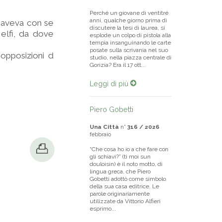
Perché un giovane di ventitré
anni, qualche giorno prima di
é aveva con se
discutere la tesi di laurea, si
 Melfi, da dove
esplode un colpo di pistola alla
tempia insanguinando le carte
posate sulla scrivania nel suo
opposizioni d
studio, nella piazza centrale di
Gorizia? Era il 17 ott...
Leggi di più
Piero Gobetti
Una Città
n°
316 / 2026
febbraio
“Che cosa ho io a che fare con
gli schiavi?” (ti moi sun
douloisin) è il noto motto, di
lingua greca, che Piero
Gobetti adottò come simbolo
della sua casa editrice. Le
parole originariamente
utilizzate da Vittorio Alfieri
esprimo...