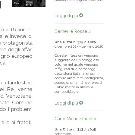
I
...
Leggi di più
o a 16 anni di
Berneri e Rosselli
ta e invece di
fu protagonista
Una Città
n°
315 / 2025
dicembre 2025 - gennaio 2026
ro degli affari
isegno europeo
Queste riflessioni vengono
suggerite da un coraggioso
rca.
volume nel quale vengono
raffigurati due personaggi
della storia italiana, di cui
occorre ammirare intelligenza,
io clandestino
coraggio, umanità, generosità.
Il libro mette in rilievo la
Del Re, venne
complicit&agra...
 di Ventotene.
ercato Comune
Leggi di più
do i problemi
Carlo Michelstaedter
 e ai fratelli
Una Città
n°
313 / 2025
settembre