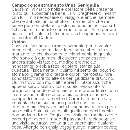
Campo concentramento Unes, Senigallia
Carissimi, Vi mando notizie col latore della presente.
Io sto qui, abbastanza bene […]. Vi pregherei di inviarmi
con lui il mio necessaire di viaggio, e anche, sempre
che ne abbiate, un barattolo di marmellata, che mi
serve per completare i pasti che sono un po’ scarsi. I
fichi che mi mandaste sono molto buoni. Altro per ora
niente. Tanti saluti a tutti compresa la signorina Viterbo
dal vostro aff. Gaddo
Urbino
Carissimi, Vi ringrazio immensamente per le vostre
buone notizie che mi date. Io mi sento abbattuto sia
moralmente che fisicamente. Moralmente in quanto
che sono già due mesi di carcere senza essere
ancora stato visitato dal medico provinciale,
nonostante io abbia fatto regolare istanza alla
questura. Fisicamente in quanto mi sento dei dolori di
stomaco, giramenti di testa e dolori intercostali. Ora
sono stato trasferito alle carceri giudiziarie di Urbino.
Qui mi trovo con molti altri ebrei […]. State sicuri che
appena sarò visitato vi darò subito resoconto. Vi
prego di rispondere alle mie lettere precedenti che mi
interessano molto e ancora più se dovrò andare al
campo di concentramento di Carpi. La mamma sarà
contenta che io sia lontano perché così non la
tormento più. Ringrazio tanto la signorina Viterbo per il
suo scritto. Salutate tanto tutti quelli che gentilmente
domandano di me. Oggi chiesi visita del medico delle
carceri per avere il modo di passare la radioscopia e
una visita accurata, con la quale spero giovi qualche
cosa. Attendo con ansia vostre nuove, intanto ricevete