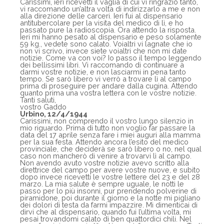
Carissimi, ieri ricevetti il vaglia di cui vi ringrazio tanto,
vi raccomando un’altra volta di indirizzarlo a me e non
alla direzione delle carceri. Ieri fui al dispensario
antitubercolare per la visita del medico di lì, e ho
passato pure la radioscopia. Ora attendo la risposta.
Ieri mi hanno pesato al dispensario e peso solamente
59 kg., vedete sono calato. Voialtri vi lagnate che io
non vi scrivo, invece siete voialtri che non mi date
notizie. Come va con voi? Io passo il tempo leggendo
dei bellissimi libri. Vi raccomando di continuare a
darmi vostre notizie, e non lasciarmi in pena tanto
tempo. Se sarò libero vi verrò a trovare lì al campo
prima di proseguire per andare dalla cugina. Attendo
quanto prima una vostra lettera con le vostre notizie.
Tanti saluti,
vostro Gaddo
Urbino, 12/4/1944
Carissimi, non comprendo il vostro lungo silenzio in
mio riguardo. Prima di tutto non voglio far passare la
data del 17 aprile senza fare i miei auguri alla mamma
per la sua festa. Attendo ancora l’esito del medico
provinciale, che deciderà se sarò libero o no, nel qual
caso non mancherò di venire a trovarvi lì al campo.
Non avendo avuto vostre notizie avevo scritto alla
direttrice del campo per avere vostre nuove, e subito
dopo invece ricevetti le vostre lettere del 23 e del 28
marzo. La mia salute è sempre uguale, le notti le
passo per lo più insonni, pur prendendo polverine di
piramidone, poi durante il giorno e la notte mi pigliano
dei dolori di testa da farmi impazzire. Mi dimenticai di
dirvi che al dispensario, quando fui l’ultima volta, mi
pesai trovandomi calato di ben quattordici chili. Nel