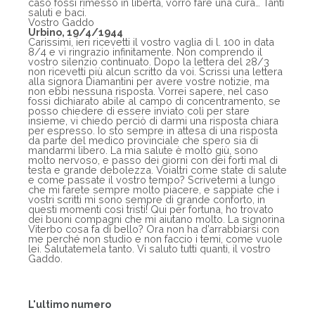
caso fossi rimesso in libertà, vorrò fare una cura… Tanti
saluti e baci.
Vostro Gaddo
Urbino, 19/4/1944
Carissimi, ieri ricevetti il vostro vaglia di l. 100 in data
8/4 e vi ringrazio infinitamente. Non comprendo il
vostro silenzio continuato. Dopo la lettera del 28/3
non ricevetti più alcun scritto da voi. Scrissi una lettera
alla signora Diamantini per avere vostre notizie, ma
non ebbi nessuna risposta. Vorrei sapere, nel caso
fossi dichiarato abile al campo di concentramento, se
posso chiedere di essere inviato colì per stare
insieme, vi chiedo perciò di darmi una risposta chiara
per espresso. Io sto sempre in attesa di una risposta
da parte del medico provinciale che spero sia di
mandarmi libero. La mia salute è molto giù, sono
molto nervoso, e passo dei giorni con dei forti mal di
testa e grande debolezza. Voialtri come state di salute
e come passate il vostro tempo? Scrivetemi a lungo
che mi farete sempre molto piacere, e sappiate che i
vostri scritti mi sono sempre di grande conforto, in
questi momenti così tristi! Qui per fortuna, ho trovato
dei buoni compagni che mi aiutano molto. La signorina
Viterbo cosa fa di bello? Ora non ha d’arrabbiarsi con
me perché non studio e non faccio i temi, come vuole
lei. Salutatemela tanto. Vi saluto tutti quanti, il vostro
Gaddo.
L'ultimo numero