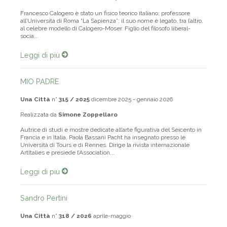
Realizzata da
Barbara Bertoncin, Bettina Foa
Francesco Calogero è stato un fisico teorico italiano; professore
all’Università di Roma “La Sapienza”; il suo nome è legato, tra l’altro,
al celebre modello di Calogero-Moser. Figlio del filosofo liberal-
socia...
Leggi di più
MIO PADRE
Una Città
n°
315 / 2025
dicembre 2025 - gennaio 2026
Realizzata da
Simone Zoppellaro
Autrice di studi e mostre dedicate all’arte figurativa del Seicento in
Francia e in Italia, Paola Bassani Pacht ha insegnato presso le
Università di Tours e di Rennes. Dirige la rivista internazionale
ArtItalies e presiede l’Association...
Leggi di più
Sandro Pertini
Una Città
n°
318 / 2026
aprile-maggio