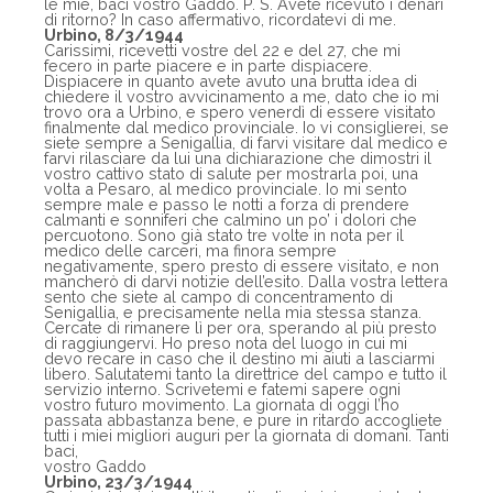
le mie, baci vostro Gaddo. P. S. Avete ricevuto i denari
di ritorno? In caso affermativo, ricordatevi di me.
Urbino, 8/3/1944
Carissimi, ricevetti vostre del 22 e del 27, che mi
fecero in parte piacere e in parte dispiacere.
Dispiacere in quanto avete avuto una brutta idea di
chiedere il vostro avvicinamento a me, dato che io mi
trovo ora a Urbino, e spero venerdì di essere visitato
finalmente dal medico provinciale. Io vi consiglierei, se
siete sempre a Senigallia, di farvi visitare dal medico e
farvi rilasciare da lui una dichiarazione che dimostri il
vostro cattivo stato di salute per mostrarla poi, una
volta a Pesaro, al medico provinciale. Io mi sento
sempre male e passo le notti a forza di prendere
calmanti e sonniferi che calmino un po’ i dolori che
percuotono. Sono già stato tre volte in nota per il
medico delle carceri, ma finora sempre
negativamente, spero presto di essere visitato, e non
mancherò di darvi notizie dell’esito. Dalla vostra lettera
sento che siete al campo di concentramento di
Senigallia, e precisamente nella mia stessa stanza.
Cercate di rimanere lì per ora, sperando al più presto
di raggiungervi. Ho preso nota del luogo in cui mi
devo recare in caso che il destino mi aiuti a lasciarmi
libero. Salutatemi tanto la direttrice del campo e tutto il
servizio interno. Scrivetemi e fatemi sapere ogni
vostro futuro movimento. La giornata di oggi l’ho
passata abbastanza bene, e pure in ritardo accogliete
tutti i miei migliori auguri per la giornata di domani. Tanti
baci,
vostro Gaddo
Urbino, 23/3/1944