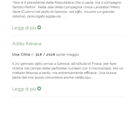
“Non è il presidente della Repubblica che vi parla, ma il compagno
Sandro Pertini”. Nella sala della Compagnia Unica Lavoratori Merci
Varie (Culmv) nel porto di Genova, nel 1981, risuonò un grande,
caloroso, prolungato applauso. ...
Leggi di più
Addio Adriana
Una Città
n°
318 / 2026
aprile-maggio
Il 20 gennaio 1960 arrivai a Genova, all’Istituto di Fisica, per fare
ricerca nel campo delle particelle nucleari con il microscopio; era un
metodo faticoso e lento, ma estremamente efficace. Una buona
parte del mio lavoro consisteva anche nell&rsqu...
Leggi di più