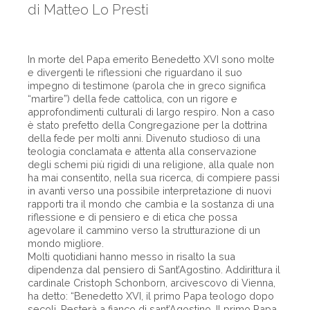
di Matteo Lo Presti
In morte del Papa emerito Benedetto XVI sono molte
e divergenti le riflessioni che riguardano il suo
impegno di testimone (parola che in greco significa
“martire”) della fede cattolica, con un rigore e
approfondimenti culturali di largo respiro. Non a caso
è stato prefetto della Congregazione per la dottrina
della fede per molti anni. Divenuto studioso di una
teologia conclamata e attenta alla conservazione
degli schemi più rigidi di una religione, alla quale non
ha mai consentito, nella sua ricerca, di compiere passi
in avanti verso una possibile interpretazione di nuovi
rapporti tra il mondo che cambia e la sostanza di una
riflessione e di pensiero e di etica che possa
agevolare il cammino verso la strutturazione di un
mondo migliore.
Molti quotidiani hanno messo in risalto la sua
dipendenza dal pensiero di Sant’Agostino. Addirittura il
cardinale Cristoph Schonborn, arcivescovo di Vienna,
ha detto: “Benedetto XVI, il primo Papa teologo dopo
secoli. Resterà a fianco di sant’Agostino. Il primo Papa