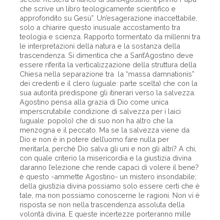
che scrive un libro teologicamente scientifico e
approfondito su Gesù”. Un’esagerazione inaccettabile,
solo a chiarire questo inusuale accostamento tra
teologia e scienza. Rapporto tormentato da millenni tra
le interpretazioni della natura e la sostanza della
trascendenza. Si dimentica che a Sant’Agostino deve
essere riferita la verticalizzazione della struttura della
Chiesa nella separazione tra la “massa damnationis”
dei credenti e il clero (uguale: parte scelta) che con la
sua autorità predispone gli itinerari verso la salvezza.
Agostino pensa alla grazia di Dio come unica
imperscrutabile condizione di salvezza per i laici
(uguale: popolo) che di suo non ha altro che la
menzogna e il peccato. Ma se la salvezza viene da
Dio e non è in potere dell’uomo fare nulla per
meritarla, perché Dio salva gli uni e non gli altri? A chi,
con quale criterio la misericordia e la giustizia divina
daranno l’elezione che rende capaci di volere il bene?
è questo -ammette Agostino- un mistero insondabile;
della giustizia divina possiamo solo essere certi che è
tale, ma non possiamo conoscerne le ragioni. Non vi è
risposta se non nella trascendenza assoluta della
volontà divina. E queste incertezze porteranno mille