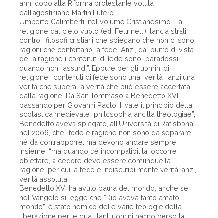
anni dopo alla Riforma protestante voluta
dall’agostiniano Martin Lutero.
Umberto Galimberti, nel volume Cristianesimo. La
religione dal cielo vuoto (ed. Feltrinelli), lancia strali
contro i filosofi cristiani che spiegano che non ci sono
ragioni che confortano la fede. Anzi, dal punto di vista
della ragione i contenuti di fede sono “paradossi”
quando non “assurdi”. Eppure per gli uomini di
religione i contenuti di fede sono una “verità”, anzi una
verità che supera la verità che può essere accertata
dalla ragione. Da San Tommaso a Benedetto XVI,
passando per Giovanni Paolo II, vale il principio della
scolastica medievale “philosophia ancilla theologiae”,
Benedetto aveva spiegato, all’Università di Ratisbona
nel 2006, che “fede e ragione non sono da separare
né da contrapporre, ma devono andare sempre
insieme, “ma quando c’è incompatibilità, occorre
obiettare, a cedere deve essere comunque la
ragione, per cui la fede è indiscutibilmente verità, anzi,
verità assoluta”.
Benedetto XVI ha avuto paura del mondo, anche se
nel Vangelo si legge che “Dio aveva tanto amato il
mondo”. è stato nemico delle varie teologie della
liberazione per le quali tanti uomini hanno perso la