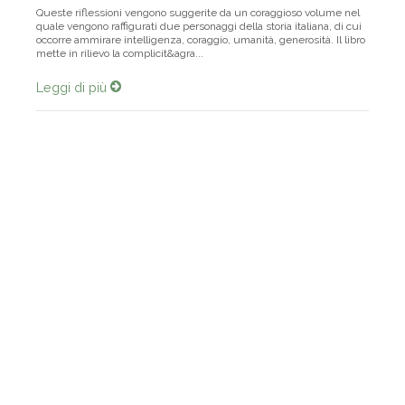
Una Città
n°
315 / 2025
dicembre 2025 - gennaio 2026
Queste riflessioni vengono suggerite da un coraggioso volume nel
quale vengono raffigurati due personaggi della storia italiana, di cui
occorre ammirare intelligenza, coraggio, umanità, generosità. Il libro
mette in rilievo la complicit&agra...
Leggi di più