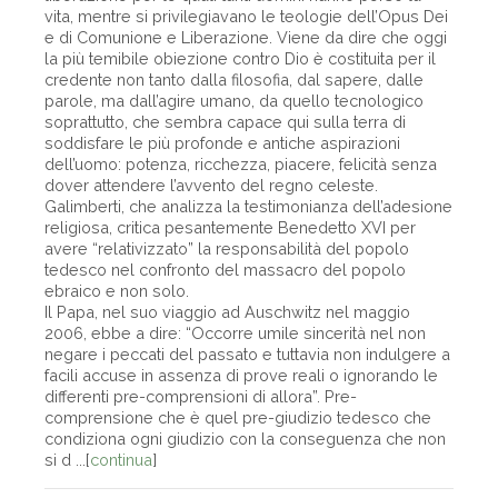
vita, mentre si privilegiavano le teologie dell’Opus Dei
e di Comunione e Liberazione. Viene da dire che oggi
la più temibile obiezione contro Dio è costituita per il
credente non tanto dalla filosofia, dal sapere, dalle
parole, ma dall’agire umano, da quello tecnologico
soprattutto, che sembra capace qui sulla terra di
soddisfare le più profonde e antiche aspirazioni
dell’uomo: potenza, ricchezza, piacere, felicità senza
dover attendere l’avvento del regno celeste.
Galimberti, che analizza la testimonianza dell’adesione
religiosa, critica pesantemente Benedetto XVI per
avere “relativizzato” la responsabilità del popolo
tedesco nel confronto del massacro del popolo
ebraico e non solo.
Il Papa, nel suo viaggio ad Auschwitz nel maggio
2006, ebbe a dire: “Occorre umile sincerità nel non
negare i peccati del passato e tuttavia non indulgere a
facili accuse in assenza di prove reali o ignorando le
differenti pre-comprensioni di allora”. Pre-
comprensione che è quel pre-giudizio tedesco che
condiziona ogni giudizio con la conseguenza che non
si d ...[
continua
]