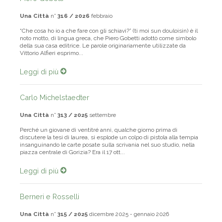
Piero Gobetti
Una Città
n°
316 / 2026
febbraio
“Che cosa ho io a che fare con gli schiavi?” (ti moi sun douloisin) è il
noto motto, di lingua greca, che Piero Gobetti adottò come simbolo
della sua casa editrice. Le parole originariamente utilizzate da
Vittorio Alfieri esprimo...
Leggi di più
Carlo Michelstaedter
Una Città
n°
313 / 2025
settembre
Perché un giovane di ventitré anni, qualche giorno prima di
discutere la tesi di laurea, si esplode un colpo di pistola alla tempia
insanguinando le carte posate sulla scrivania nel suo studio, nella
piazza centrale di Gorizia? Era il 17 ott...
Leggi di più
Berneri e Rosselli