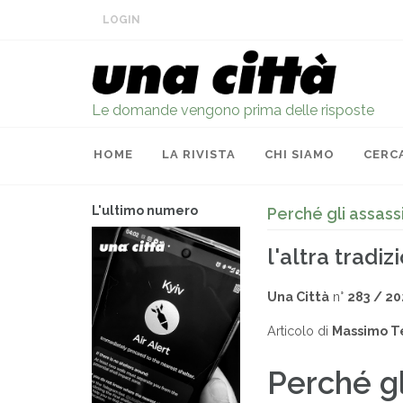
LOGIN
Le domande vengono prima delle risposte
HOME
LA RIVISTA
CHI SIAMO
CERC
L'ultimo numero
Perché gli assass
l'altra tradiz
Una Città
n°
283 / 2
Articolo di
Massimo T
Perché gl