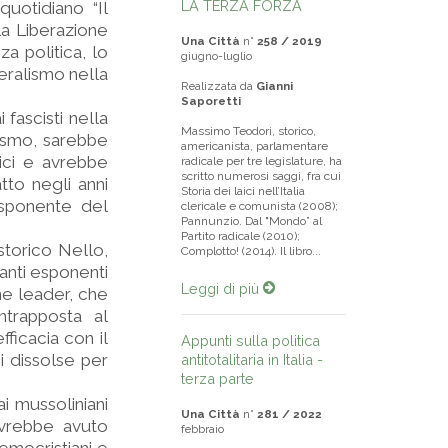
LA TERZA FORZA
quotidiano “Il
la Liberazione
Una Città
n°
258 / 2019
za politica, lo
giugno-luglio
ralismo nella
Realizzata da
Gianni
Saporetti
 fascisti nella
Massimo Teodori, storico,
cismo, sarebbe
americanista, parlamentare
tici e avrebbe
radicale per tre legislature, ha
scritto numerosi saggi, fra cui
tto negli anni
Storia dei laici nell’Italia
esponente del
clericale e comunista (2008);
Pannunzio. Dal "Mondo” al
Partito radicale (2010);
 storico Nello,
Complotto! (2014). Il libro...
tanti esponenti
Leggi di più
ne leader, che
ntrapposta al
ficacia con il
Appunti sulla politica
i dissolse per
antitotalitaria in Italia -
terza parte
i mussoliniani
Una Città
n°
281 / 2022
avrebbe avuto
febbraio