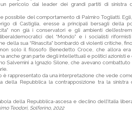
un pericolo dai leader dei grandi partiti di sinistra 
ne possibile del comportamento di Palmiro Togliatti. Egli, 
go di Castiglia, eresse a principali bersagli della p
cita” non già i conservatori e gli ambienti dell’estre
liberaldemocratici del “Mondo” e i socialisti riformis
e della sua “Rinascita” bombardò di violenti critiche, fino
i, non solo il filosofo Benedetto Croce, che allora era 
, ma anche gran parte degli intellettuali e politici azionisti
tano Salvemini a Ignazio Silone, che avevano combattuto 
rie.
ibro è rappresentato da una interpretazione che vede com
ria della Repubblica la contrapposizione tra la sinistra
abola della Repubblica-ascesa e declino dell’Italia liber
mo Teodori, Solferino, 2022