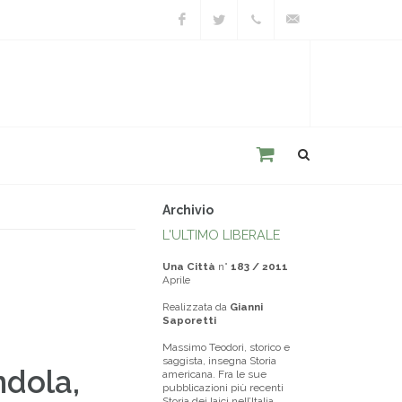
Facebook
Twitter
+39
unacitta@unacitta.o
0543
21422
Archivio
L'ULTIMO LIBERALE
Una Città
n°
183 / 2011
Aprile
Realizzata da
Gianni
Saporetti
Massimo Teodori, storico e
saggista, insegna Storia
ndola,
americana. Fra le sue
pubblicazioni più recenti
Storia dei laici nell’Italia