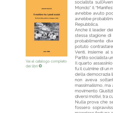
socialista sull’Av
Mondo” il “Manifest
avrebbe avuto poco 
avrebbe probabilme
Repubblica.
Anche il leader dei 
stessa stagione di
probabilmente dive
potuto contrastare
Venti, insieme al
Partito socialista uni
Vai al catalogo completo
Il quarto assassini
dei libri
fu il culmine di un 
della democrazia li
non aveva soltan
massimalismo, ma av
movimento Giustizia
diversi motivi, tra 
Nulla prova che se 
fossero sopravviss