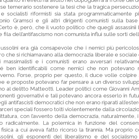
 quanto in effetti ha avuto nel dopoguerra a fronte dei d
rse temerario sostenere la tesi che la tragica persecuzi
 e socialisti riformisti sia stata programmaticamente p
nio Gramsci e gli altri dirigenti comunisti sulla base
Certo è, però, che il vuoto politico che quegli assassinii
e fila dell’antifascismo non comunista influì sulle sorti d
Mussolini era già consapevole che i nemici più pericolos
 che si richiamavano alla democrazia liberale e sociale de
sti massimalisti e i comunisti erano avversari relativam
é ben identificabili come nemici che non potevano 
overno. Forse, proprio per questo, il duce volle colpire
ee e proposte potevano far pensare a un diverso svilupp
ino al delitto Matteotti. Leader politici come Giovanni 
ponenti governativi e tali potevano ancora esserlo in futu
i antifascisti democratici che non erano riparati all’este
carceri speciali fossero tolti violentemente dalla circolazi
ittatura, con l’avvento della democrazia, naturalmente, 
no radicalmente. La polemica in funzione del consen
a fisica a cui aveva fatto ricorso la tirannia. Ma propri
solini, gli esponenti del liberalismo e del socialism