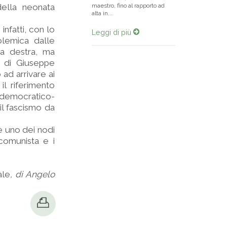
della neonata
maestro, fino al rapporto ad
alta in...
infatti, con lo
Leggi di più
olemica dalle
ma destra, ma
ti di Giuseppe
 ad arrivare ai
il riferimento
 e democratico-
il fascismo da
e uno dei nodi
 comunista e i
ale
, di Angelo