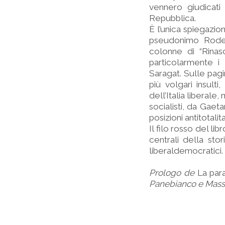
vennero giudicati 
Repubblica.
È l’unica spiegazio
pseudonimo Roderi
colonne di “Rinas
particolarmente i 
Saragat. Sulle pagin
più volgari insult
dell’Italia liberale
socialisti, da Gae
posizioni antitotalita
Il filo rosso del l
centrali della sto
liberaldemocratici.
Prologo de
La par
Panebianco e Massi