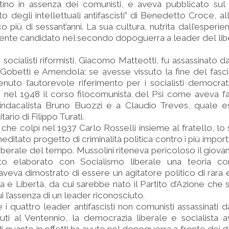
entino in assenza dei comunisti, e aveva pubblicato sul 
o degli intellettuali antifascisti” di Benedetto Croce, al
più di sessant’anni. La sua cultura, nutrita dall’esperien
nte candidato nel secondo dopoguerra a leader del libe
socialisti riformisti, Giacomo Matteotti, fu assassinato dai
 Gobetti e Amendola; se avesse vissuto la fine del fas
nuto l’autorevole riferimento per i socialisti democra
 nel 1948 il corso filocomunista del Psi come aveva fa
 sindacalista Bruno Buozzi e a Claudio Treves, quale 
tario di Filippo Turati.
o che colpì nel 1937 Carlo Rosselli insieme al fratello, lo
meditato progetto di criminalità politica contro i più impor
berale del tempo. Mussolini riteneva pericoloso il giova
to elaborato con Socialismo liberale una teoria co
eva dimostrato di essere un agitatore politico di rara ef
 e Libertà, da cui sarebbe nato il Partito d’Azione che s
cui l’assenza di un leader riconosciuto.
i quattro leader antifascisti non comunisti assassinati da
uti al Ventennio, la democrazia liberale e socialista 