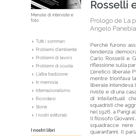
Rosselli 
Mensile di interviste e
Prologo de La pa
foto
Angelo Panebian
Tutti i sommari
Perché furono assa
Problemi d'ambiente
tendenza democrati
Carlo Rosselli e 
Problemi di lavoro
riflessione sulla pa
Problemi di scuola
L’eretico liberale P
L'altra tradizione
mentre trionfava la
In memoria
liberale intendeva 
Internazionalismo
riviste e di una ca
di intellettuali c
Ricordarsi
squadristi che aggr
Storie
nel 1926, a Parigi al
I nostri editoriali
Il filosofo Giovann
squadracce nere p
I nostri libri
quarant’anni. Il p