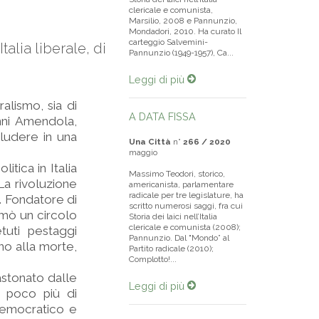
clericale e comunista,
Marsilio, 2008 e Pannunzio,
Mondadori, 2010. Ha curato Il
carteggio Salvemini-
alia liberale, di
Pannunzio (1949-1957), Ca...
Leggi di più
alismo, sia di
A DATA FISSA
anni Amendola,
ludere in una
Una Città
n°
266 / 2020
maggio
itica in Italia
Massimo Teodori, storico,
 La rivoluzione
americanista, parlamentare
radicale per tre legislature, ha
. Fondatore di
scritto numerosi saggi, fra cui
nimò un circolo
Storia dei laici nell’Italia
clericale e comunista (2008);
etuti pestaggi
Pannunzio. Dal "Mondo” al
no alla morte,
Partito radicale (2010);
Complotto!...
astonato dalle
Leggi di più
a poco più di
 democratico e