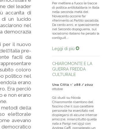
emocristiani e
Per mettere a fuoco le tracce
one dei leader
di politica antitotalitaria in Italia
iù accanita di
nella seconda metà del
Novecento occorre far
 di un lucido
riferimento al Partito socialista.
 lasciarono nel
Da cento anni, e specialmente
nel Secondo dopoguerra, sul
ella democrazia
socialismo italiano ha pesato la
contiguit...
i per il nuovo
Leggi di più
ll’Italia pre-
ente facili da
rappresentare
CHIAROMONTE E LA
GUERRA FREDDA
 subito coloro
CULTURALE
o politico nel
Amendola erano
Una Città
n°
288 / 2022
ro. Era perciò
ottobre
ro e non erano
Gli studi su Nicola
one.
Chiaromonte risentono del
fascino che il suo carattere
i metodi della
personale ha esercitato nel
so elettorale
dispiegarsi di alcune intense
amicizie, innanzitutto quella
o come avevano
nata a Parigi nel 1932 con
o democratico
Andrea Caffi, considerato un