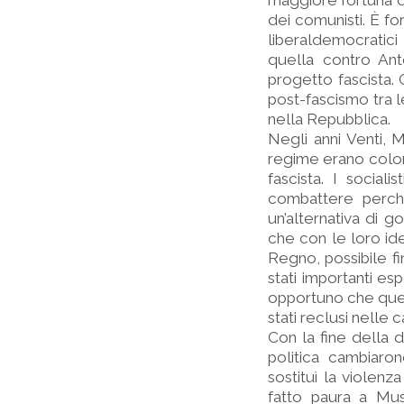
maggiore fortuna di
dei comunisti. È fo
liberaldemocratici
quella contro Anto
progetto fascista. 
post-fascismo tra l
nella Repubblica.
Negli anni Venti, 
regime erano coloro
fascista. I sociali
combattere perch
un’alternativa di g
che con le loro id
Regno, possibile f
stati importanti es
opportuno che quegl
stati reclusi nelle 
Con la fine della d
politica cambiaro
sostituì la violenz
fatto paura a Mus