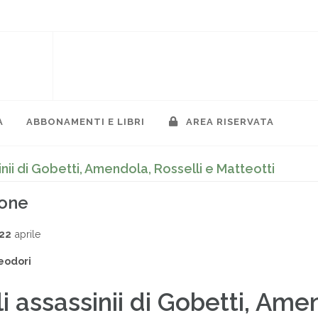
A
ABBONAMENTI E LIBRI
AREA RISERVATA
inii di Gobetti, Amendola, Rosselli e Matteotti
ione
022
aprile
eodori
i assassinii di Gobetti, Ame