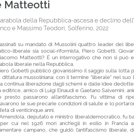
e Matteotti
rabola della Repubblica-ascesa e declino dell’It
co e Massimo Teodori, Solferino, 2022
ssinati su mandato di Mussolini quattro leader del liber
co-liberale sia social-riformista, Piero Gobetti, Giov
Giacomo Matteotti? È un interrogativo che non si può e
rabola liberale nella Repubblica.
iero Gobetti pubblicò giovanissimo il saggio sulla lotta pol
 dittatura mussoliniana: con il termine “liberale” nel suo
la continua liberazione dagli schemi e dalle idee dedotte
sa editrice, amico di Luigi Einaudi e Gaetano Salvemini, a
he presto passarono all’antifascismo. Fu vittima di rip
avarono le sue precarie condizioni di salute e lo portaro
l’età di venticinque anni.
i Amendola, deputato e ministro liberaldemocratico, fu b
er cui nel 1926 morì anch’egli in esilio in Francia 
arlamentare campano, che guidò l’antifascismo liberale,