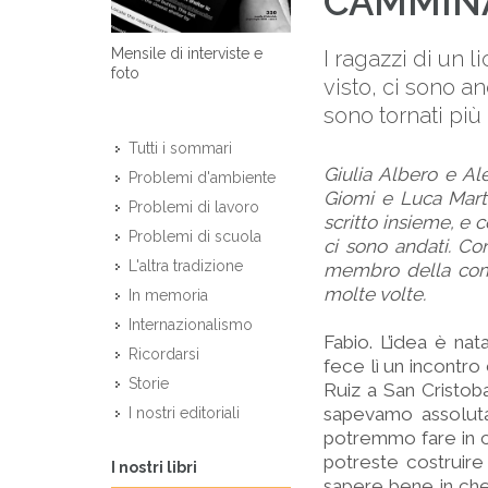
CAMMIN
Mensile di interviste e
I ragazzi di un 
foto
visto, ci sono a
sono tornati più 
Tutti i sommari
Giulia Albero e Ale
Problemi d'ambiente
Giomi e Luca Martin
Problemi di lavoro
scritto insieme, e c
Problemi di scuola
ci sono andati. Con
L'altra tradizione
membro della comm
molte volte.
In memoria
Internazionalismo
Fabio. L’idea è nat
Ricordarsi
fece lì un incont
Storie
Ruiz a San Cristob
sapevamo assoluta
I nostri editoriali
potremmo fare in co
potreste costruire
I nostri libri
sapere bene in che