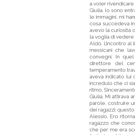
a voler rivendicar
Giulia. Io sono ent
le immagini, mi han
cosa succedeva in
avevo la curiosità 
la voglia di vedere 
Aldo. L’incontro al
messicani che lavor
convegni. In que
direttore del ce
temperamento travo
aveva indicato lui
incredulo che ci si
ritmo. Sinceramente
Giulia. Mi attirava 
parole, costruire u
dei ragazzi; questo
Alessio. Ero ritorn
ragazzo che conos
che per me era sco