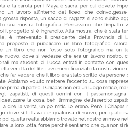
ola e la parola per i Maya è sacra, per cui dovete impe
 un lavoro all’interno del liceo, che coinvolgesse 
grossa risposta, un sacco di ragazzi si sono subito ag
to una mostra fotografica. Pensavamo che l’impatto v
i il progetto si è ingrandito. Alla mostra, che è stata tenu
le, è intervenuto il presidente della Provincia di
 ha proposto di pubblicare un libro fotografico. Allo
e un libro che non fosse solo fotografico ma un te
ale nuovo, dove si vedesse che era un lavoro nostro, 
azionali ma studenti di Lucca entrati in contatto con q
della vendita del libro avremmo finanziato la costruzione 
he far vedere che il libro era stato scritto da persone 
ate. Abbiamo voluto mettere l’accento su cosa rapprese
me prima di partire il Chiapas non era un luogo mitico, ma 
egli zapatisti, di questi uomini con il passamontagn
ealizzare la cosa, beh, l’immagine dell’esercito zapatis
 a dire la verità, un po’ mitici lo erano. Però il Chiapas
go dove si lottava per qualcosa di nuovo, per qualcosa
poi quella realtà abbiamo trovato nel nostro animo e ne
iare la loro lotta, forse perché sentiamo che qua non si 