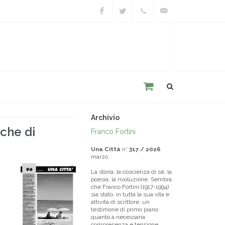
Facebook
Twitter
+39
unacitta@unacitta.o
0543
21422
Archivio
iche di
Franco Fortini
Una Città
n°
317 / 2026
marzo
La storia, la coscienza di sé, la
poesia, la rivoluzione. Sembra
che Franco Fortini (1917-1994)
sia stato, in tutta la sua vita e
attività di scrittore, un
testimone di primo piano
quanto a necessaria
compresenza e tensione