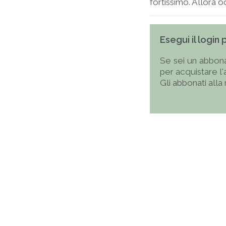
fortissimo. Allora occ
Esegui il login
Se sei un abbona
per acquistare l
Gli abbonati alla