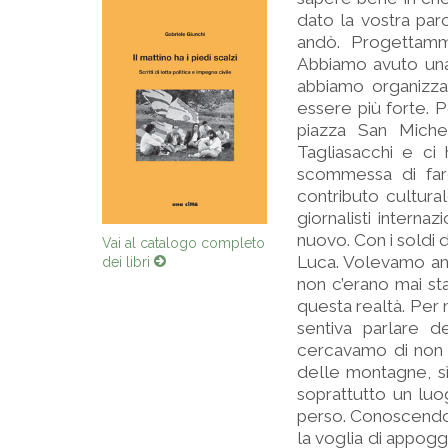
dato la vostra par
andò. Progettammo
Abbiamo avuto una 
abbiamo organizza
essere più forte. Po
piazza San Miche
Tagliasacchi e ci
scommessa di far
contributo cultur
giornalisti intern
nuovo. Con i soldi 
Vai al catalogo completo
Luca. Volevamo anc
dei libri
non c’erano mai st
questa realtà. Per 
sentiva parlare d
cercavamo di non id
delle montagne, sì,
soprattutto un luo
perso. Conoscendo 
la voglia di appogg