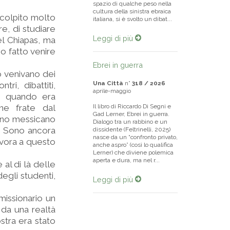
spazio di qualche peso nella
cultura della sinistra ebraica
 colpito molto
italiana, si è svolto un dibat...
re, di studiare
Leggi di più
l Chiapas, ma
o fatto venire
Ebrei in guerra
o venivano dei
Una Città
n°
318 / 2026
ri, dibattiti,
aprile-maggio
o quando era
ne frate dal
Il libro di Riccardo Di Segni e
Gad Lerner, Ebrei in guerra.
erno messicano
Dialogo tra un rabbino e un
o. Sono ancora
dissidente (Feltrinelli, 2025)
nasce da un “confronto privato,
avora a questo
anche aspro” (così lo qualifica
Lerner) che diviene polemica
aperta e dura, ma nel r...
 al di là delle
egli studenti,
Leggi di più
missionario un
da una realtà
stra era stato