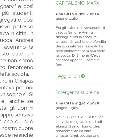
CAPITALISMO, MARX
gnarvi” e così
più studenti.
Una Città
n°
320 / 2026
giugno-luglio
gregati e così
isivo potesse
Fra gli autori del Novecento, il
ta in città, in
caso di Simone Weil si
distingue per la assoluta
 Lucca Andrea
singolarità, vastità e profondità
ra facemmo la
dei suoi interessi. Questo ha
reso problematica la sua sorte
sto utile, un
pubblica. Di Simone Weil si
che non siamo
conosce appena il nome e
fors...
uesto fenomeno
della scuola.
Leggi di più
che in Chiapas
ntava per noi
Emergenza suprema
un sogno sì. Si
a e, anche se
Una Città
n°
320 / 2026
ta, gli uomini
giugno-luglio
 rappresentava
Nei n. 247/248 di “Ha Keillah”,
 che qui si è
la rivista del gruppo di studi
ebraici (Gse) di Torino, che,
l nostro cuore
tenacemente da oltre
riesce neanche
cinquant’anni, occupa uno