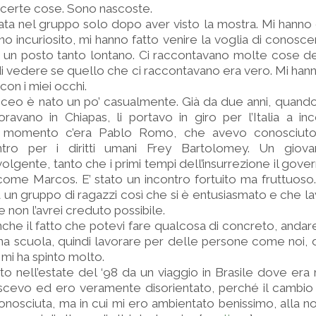
e certe cose. Sono nascoste.
rata nel gruppo solo dopo aver visto la mostra. Mi hanno
no incuriosito, mi hanno fatto venire la voglia di conosce
 un posto tanto lontano. Ci raccontavano molte cose de
di vedere se quello che ci raccontavano era vero. Mi hann
con i miei occhi.
 liceo è nato un po’ casualmente. Già da due anni, quand
avano in Chiapas, li portavo in giro per l’Italia a incont
l momento c’era Pablo Romo, che avevo conosciut
ntro per i diritti umani Frey Bartolomey. Un giova
lgente, tanto che i primi tempi dell’insurrezione il gov
 come Marcos. E’ stato un incontro fortuito ma fruttuos
a un gruppo di ragazzi così che si è entusiasmato e che l
 non l’avrei creduto possibile.
anche il fatto che potevi fare qualcosa di concreto, andare
na scuola, quindi lavorare per delle persone come noi, d
 mi ha spinto molto.
ato nell’estate del ‘98 da un viaggio in Brasile dove era 
cevo ed ero veramente disorientato, perché il cambio 
nosciuta, ma in cui mi ero ambientato benissimo, alla no