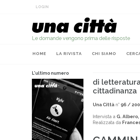
LOGIN
Le domande vengono prima delle risposte
HOME
LA RIVISTA
CHI SIAMO
CERC
L'ultimo numero
di letteratur
cittadinanza
Una Città
n°
96 / 20
Intervista a
G. Albero, 
Realizzata da
Frances