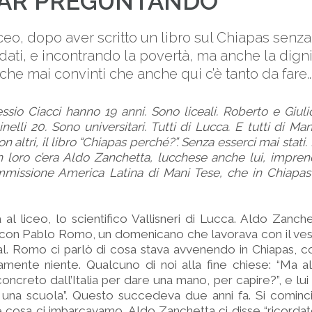
AR PREGUNTANDO
liceo, dopo aver scritto un libro sul Chiapas senz
ndati, e incontrando la povertà, ma anche la digni
che mai convinti che anche qui c’è tanto da fare..
ssio Ciacci hanno 19 anni. Sono liceali. Roberto e Giuli
elli 20. Sono universitari. Tutti di Lucca. E tutti di Ma
on altri, il libro “Chiapas perché?”. Senza esserci mai stati. 
 loro c’era Aldo Zanchetta, lucchese anche lui, imprendi
issione America Latina di Mani Tese, che in Chiapas 
a al liceo, lo scientifico Vallisneri di Lucca. Aldo Zanch
ro con Pablo Romo, un domenicano che lavorava con il v
al. Romo ci parlò di cosa stava avvenendo in Chiapas, c
mente niente. Qualcuno di noi alla fine chiese: “Ma al
ncreto dall’Italia per dare una mano, per capire?”, e lui
 una scuola”. Questo succedeva due anni fa. Si cominci
 cosa ci imbarcavamo. Aldo Zanchetta ci disse “ricorda