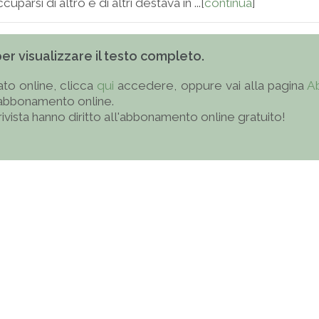
uparsi di altro e di altri destava in ...[
continua
]
 per visualizzare il testo completo.
to online, clicca
qui
accedere, oppure vai alla pagina
A
'abbonamento online.
 rivista hanno diritto all'abbonamento online gratuito!