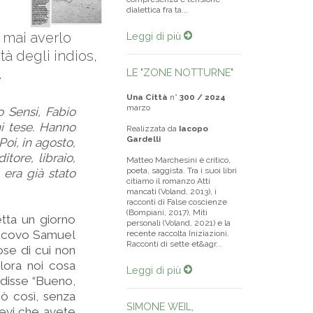
dialettica fra ta...
a mai averlo
Leggi di più
tà degli indios,
.
LE "ZONE NOTTURNE"
Una Città
n°
300 / 2024
marzo
o Sensi, Fabio
ni tese. Hanno
Realizzata da
Iacopo
Gardelli
Poi, in agosto,
tore, libraio,
Matteo Marchesini è critico,
poeta, saggista. Tra i suoi libri
era già stato
citiamo il romanzo Atti
mancati (Voland, 2013), i
racconti di False coscienze
(Bompiani, 2017), Miti
etta un giorno
personali (Voland, 2021) e la
escovo Samuel
recente raccolta Iniziazioni.
Racconti di sette et&agr...
ose di cui non
lora noi cosa
Leggi di più
 disse “Bueno,
ò così, senza
SIMONE WEIL,
tevi che avete