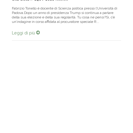
Una Città
n°
246 / 2018
febbraio
Fabrizio Tonello è docente di Scienza politica presso l’Università di
Padova.Dopo un anno di presidenza Trump si continua a parlare
della sua elezione e della sua regolarità. Tu cosa ne pensi?Sì, c’è
un’indagine in corso affidata al procuratore speciale R...
Leggi di più