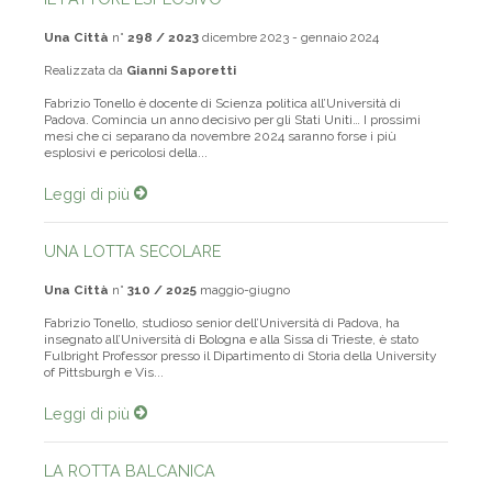
IL FATTORE ESPLOSIVO
Una Città
n°
298 / 2023
dicembre 2023 - gennaio 2024
Realizzata da
Gianni Saporetti
Fabrizio Tonello è docente di Scienza politica all’Università di
Padova. Comincia un anno decisivo per gli Stati Uniti… I prossimi
mesi che ci separano da novembre 2024 saranno forse i più
esplosivi e pericolosi della...
Leggi di più
UNA LOTTA SECOLARE
Una Città
n°
310 / 2025
maggio-giugno
Fabrizio Tonello, studioso senior dell’Università di Padova, ha
insegnato all’Università di Bologna e alla Sissa di Trieste, è stato
Fulbright Professor presso il Dipartimento di Storia della University
of Pittsburgh e Vis...
Leggi di più
LA ROTTA BALCANICA