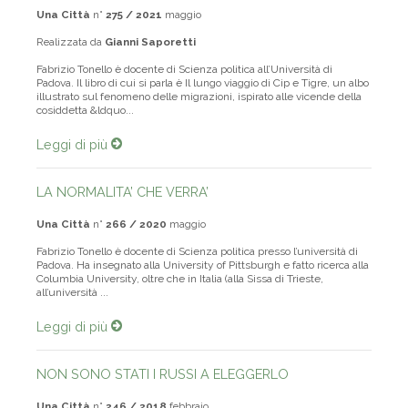
Una Città
n°
275 / 2021
maggio
Realizzata da
Gianni Saporetti
Fabrizio Tonello è docente di Scienza politica all’Università di
Padova. Il libro di cui si parla è Il lungo viaggio di Cip e Tigre, un albo
illustrato sul fenomeno delle migrazioni, ispirato alle vicende della
cosiddetta &ldquo...
Leggi di più
LA NORMALITA’ CHE VERRA’
Una Città
n°
266 / 2020
maggio
Fabrizio Tonello è docente di Scienza politica presso l’università di
Padova. Ha insegnato alla University of Pittsburgh e fatto ricerca alla
Columbia University, oltre che in Italia (alla Sissa di Trieste,
all’università ...
Leggi di più
NON SONO STATI I RUSSI A ELEGGERLO