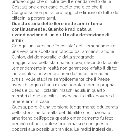
un’ideologia che si nutre del II emendamento della
Costituzione americana, quello che dice che il
Congresso non potrà fare leggi che limitino il diritto dei
cittadini a portare armi.
Questa storia delle fiere delle armi ritorna
continuamente…Quanto è radicata la
rivendicazione di un diritto alla detenzione di
armi?
C’è oggi una versione “buonista” del II emendamento,
una versione adottata in blocco dall’amministrazione
Clinton, dai democratici e dalla stragrande
maggioranza della stampa europea, secondo la quale
l’emendamento in realtà non garantisce affatto il diritto
individuale a possedere armi da fuoco, perché nel
1791 si volle stabilire semplicemente che il Paese
aveva bisogno di una milizia popolare per la propria
difesa e quindi i cittadini maschi adulti, in quanto
membri di questa milizia, avevano il diritto-dovere di
tenere armi in casa.
Questa, però, è una versione leggermente edulcorata
della storia: nella realtà del dibattito costituzionale
americano dell’epoca questo emendamento fu fatto
perché i cittadini potessero armarsi e con questo
opporsi alla possibile tirannide. Le radici inglesi del II