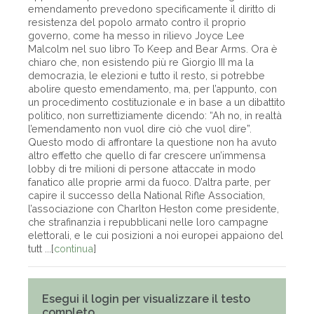
emendamento prevedono specificamente il diritto di
resistenza del popolo armato contro il proprio
governo, come ha messo in rilievo Joyce Lee
Malcolm nel suo libro To Keep and Bear Arms. Ora è
chiaro che, non esistendo più re Giorgio III ma la
democrazia, le elezioni e tutto il resto, si potrebbe
abolire questo emendamento, ma, per l’appunto, con
un procedimento costituzionale e in base a un dibattito
politico, non surrettiziamente dicendo: “Ah no, in realtà
l’emendamento non vuol dire ciò che vuol dire”.
Questo modo di affrontare la questione non ha avuto
altro effetto che quello di far crescere un’immensa
lobby di tre milioni di persone attaccate in modo
fanatico alle proprie armi da fuoco. D’altra parte, per
capire il successo della National Rifle Association,
l’associazione con Charlton Heston come presidente,
che strafinanzia i repubblicani nelle loro campagne
elettorali, e le cui posizioni a noi europei appaiono del
tutt ...[
continua
]
Esegui il login per visualizzare il testo
completo.