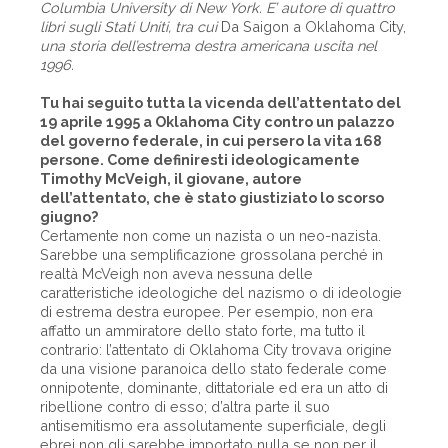
Columbia University di New York. E’ autore di quattro
libri sugli Stati Uniti, tra cui
Da Saigon a Oklahoma City,
una storia dell’estrema destra americana uscita nel
1996.
Tu hai seguito tutta la vicenda dell’attentato del
19 aprile 1995 a Oklahoma City contro un palazzo
del governo federale, in cui persero la vita 168
persone. Come definiresti ideologicamente
Timothy McVeigh, il giovane, autore
dell’attentato, che è stato giustiziato lo scorso
giugno?
Certamente non come un nazista o un neo-nazista.
Sarebbe una semplificazione grossolana perché in
realtà McVeigh non aveva nessuna delle
caratteristiche ideologiche del nazismo o di ideologie
di estrema destra europee. Per esempio, non era
affatto un ammiratore dello stato forte, ma tutto il
contrario: l’attentato di Oklahoma City trovava origine
da una visione paranoica dello stato federale come
onnipotente, dominante, dittatoriale ed era un atto di
ribellione contro di esso; d’altra parte il suo
antisemitismo era assolutamente superficiale, degli
ebrei non gli sarebbe importato nulla se non per il