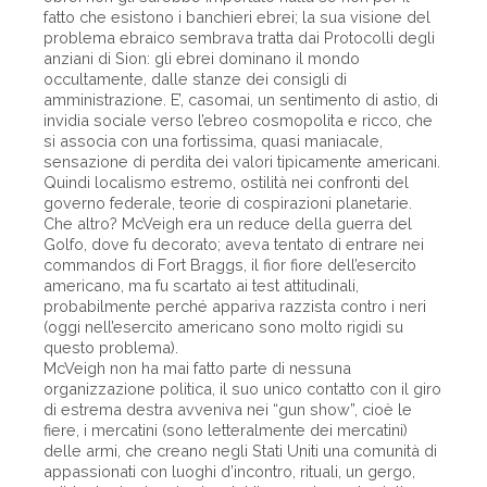
fatto che esistono i banchieri ebrei; la sua visione del
problema ebraico sembrava tratta dai Protocolli degli
anziani di Sion: gli ebrei dominano il mondo
occultamente, dalle stanze dei consigli di
amministrazione. E’, casomai, un sentimento di astio, di
invidia sociale verso l’ebreo cosmopolita e ricco, che
si associa con una fortissima, quasi maniacale,
sensazione di perdita dei valori tipicamente americani.
Quindi localismo estremo, ostilità nei confronti del
governo federale, teorie di cospirazioni planetarie.
Che altro? McVeigh era un reduce della guerra del
Golfo, dove fu decorato; aveva tentato di entrare nei
commandos di Fort Braggs, il fior fiore dell’esercito
americano, ma fu scartato ai test attitudinali,
probabilmente perché appariva razzista contro i neri
(oggi nell’esercito americano sono molto rigidi su
questo problema).
McVeigh non ha mai fatto parte di nessuna
organizzazione politica, il suo unico contatto con il giro
di estrema destra avveniva nei “gun show”, cioè le
fiere, i mercatini (sono letteralmente dei mercatini)
delle armi, che creano negli Stati Uniti una comunità di
appassionati con luoghi d’incontro, rituali, un gergo,