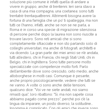
soluzione più comune è infatti quella di andare a
vivere in gruppo, anche di trentenni. Ieri sera stavo a
casa di una mia compagna, una coetanea: sono tutti
trentatrè-trentaquattrenni. Altrimenti bisogna avere la
fortuna di una famiglia che un po’ ti spalleggia, ma non
tutti ce l’hanno, infatti, anche se non se ne parla, a
Roma è in corso una specie di migrazione silenziosa
di persone perché dopo la laurea non sono riuscite a
trovare lavoro. Sono reti amicali che si sono
completamente sfilacciate e non sto parlando solo di
colleghi universitari, ma anche di fotografi, architetti e
via dicendo. La gran parte dei miei amici se n’è andata,
tutti all’estero, chi in Francia, chi negli Stati Uniti, chi in
Belgio, chi in Inghilterra. Sono tutte persone molto
specializzate con competenze molto forti. Parlo
dell’ambiente dove sono cresciuto, ceto medio, anche
altoborghese in molti casi. Comunque è pesante,
anche proprio psicologicamente, vedere che tutti se
ne vanno. A volte ci sono anche delle tensioni,
qualcuno dice: "Voi ve ne siete andati, noi siamo
rimasti qua”, loro ribattono: "Sì, ma non sapete cosa
abbiamo pagato come prezzo”, perché poi c’è la
lingua da imparare, un posto diverso, la solitudine…
Insomma è complicato. Con gli amici che invece sono