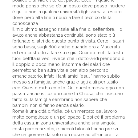
modo penso che se c’è un posto dove posso incidere
è qui, e non in qualche università fighissima all’estero
dove però alla fine ti riduci a fare il tecnico della
conoscenza.
Il mio ultimo assegno risale alla fine di settembre. Ho
avuto anche abbastanza continuità, sono stato più
fortunato di altri da questo punto di vista. Certo, i salari
sono bassi, sugli 800 anche quando ero a Macerata
ed ero costretto a fare su e giù. Quando metti la testa
fuori dell’Italia vedi invece che i dottorandi prendono o
il doppio o poco meno, insomma dei salari che
permettono ben altra vita e ben altro percorso
emancipatorio. Infatti i tanti amici "esuli” hanno subito
messo su famiglia, anche grazie agli aiuti per l’asilo
ecc. Questo mi ha colpito. Qui questo messaggio non
passa: anche istituzioni come la Chiesa, che insistono
tanto sulla famiglia sembrano non sapere che i
bambini non si fanno senza salario.
Roma è una città difficile, c’è un mercato del lavoro
molto complicato e un po’ opaco. E poi c’è il problema
della casa: in zona universitaria anche una singola
costa parecchi soldi, e piccoli bilocali hanno prezzi
che un giovane da solo non riesce ad affrontare. La