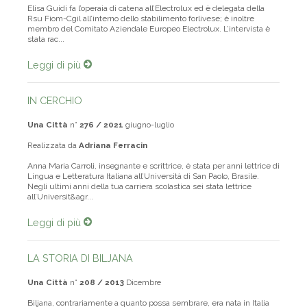
Elisa Guidi fa l’operaia di catena all’Electrolux ed è delegata della
Rsu Fiom-Cgil all’interno dello stabilimento forlivese; è inoltre
membro del Comitato Aziendale Europeo Electrolux. L’intervista è
stata rac...
Leggi di più
IN CERCHIO
Una Città
n°
276 / 2021
giugno-luglio
Realizzata da
Adriana Ferracin
Anna Maria Carroli, insegnante e scrittrice, è stata per anni lettrice di
Lingua e Letteratura Italiana all’Università di San Paolo, Brasile.
Negli ultimi anni della tua carriera scolastica sei stata lettrice
all’Universit&agr...
Leggi di più
LA STORIA DI BILJANA
Una Città
n°
208 / 2013
Dicembre