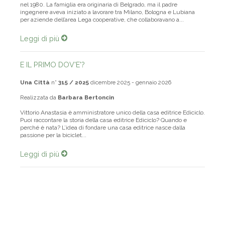
Biljana, contrariamente a quanto possa sembrare, era nata in Italia
nel 1980. La famiglia era originaria di Belgrado, ma il padre
ingegnere aveva iniziato a lavorare tra Milano, Bologna e Lubiana
per aziende dell’area Lega cooperative, che collaboravano a...
Leggi di più
E IL PRIMO DOV'E'?
Una Città
n°
315 / 2025
dicembre 2025 - gennaio 2026
Realizzata da
Barbara Bertoncin
Vittorio Anastasia è amministratore unico della casa editrice Ediciclo.
Puoi raccontare la storia della casa editrice Ediciclo? Quando e
perché è nata? L’idea di fondare una casa editrice nasce dalla
passione per la biciclet...
Leggi di più