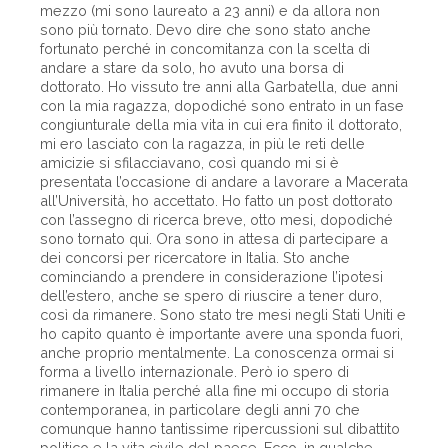
mezzo (mi sono laureato a 23 anni) e da allora non
sono più tornato. Devo dire che sono stato anche
fortunato perché in concomitanza con la scelta di
andare a stare da solo, ho avuto una borsa di
dottorato. Ho vissuto tre anni alla Garbatella, due anni
con la mia ragazza, dopodiché sono entrato in un fase
congiunturale della mia vita in cui era finito il dottorato,
mi ero lasciato con la ragazza, in più le reti delle
amicizie si sfilacciavano, così quando mi si è
presentata l’occasione di andare a lavorare a Macerata
all’Università, ho accettato. Ho fatto un post dottorato
con l’assegno di ricerca breve, otto mesi, dopodiché
sono tornato qui. Ora sono in attesa di partecipare a
dei concorsi per ricercatore in Italia. Sto anche
cominciando a prendere in considerazione l’ipotesi
dell’estero, anche se spero di riuscire a tener duro,
così da rimanere. Sono stato tre mesi negli Stati Uniti e
ho capito quanto è importante avere una sponda fuori,
anche proprio mentalmente. La conoscenza ormai si
forma a livello internazionale. Però io spero di
rimanere in Italia perché alla fine mi occupo di storia
contemporanea, in particolare degli anni 70 che
comunque hanno tantissime ripercussioni sul dibattito
politico e la vita civile del paese. Ecco, in qualche