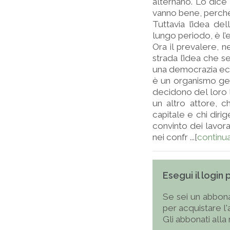
alternano. Lo dice
vanno bene, perché
Tuttavia l’idea del
lungo periodo, è l’e
Ora il prevalere, n
strada l’idea che s
una democrazia eco
è un organismo gera
decidono del loro 
un altro attore, c
capitale e chi diri
convinto dei lavor
nei confr ...[
continu
Esegui il login
Se sei un abbona
per acquistare l
Gli abbonati alla