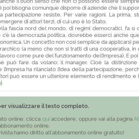
 anche il buon senso che non ci possono essere sempre 
 poi bisogna comunque disporre di aziende che li suppor
la partecipazione resiste. Per varie ragioni. La prima, st
mergere di attori terzi, di cui uno è lo Stato.
ella fascia nord del mondo, di regimi democratici, fa sì c
e c’è la democrazia politica, dovrebbe esserci anche que
nomica. Un concetto non così semplice da applicarsi pe
rchico (a meno che non si tratti di una cooperativa, in cu
lavoro come pure del funzionamento dell’impresa). E poi
he può fare da volano: il manager. Cioè la distinzione 
ge l’impresa ha rilanciato l’idea della partecipazione, per
atori può essere un ulteriore elemento di rendimento e 
a
]
 per visualizzare il testo completo.
to online, clicca
qui
accedere, oppure vai alla pagina
A
'abbonamento online.
 rivista hanno diritto all'abbonamento online gratuito!