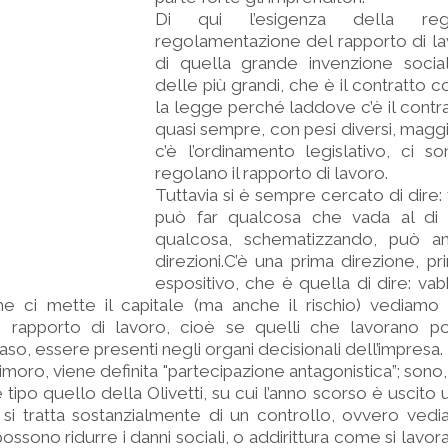
Di qui l’esigenza della reg
regolamentazione del rapporto di la
di quella grande invenzione socia
delle più grandi, che è il contratto co
la legge perché laddove c’è il contra
quasi sempre, con pesi diversi, magg
c’è l’ordinamento legislativo, ci s
regolano il rapporto di lavoro.
Tuttavia si è sempre cercato di dire:
può far qualcosa che vada al di 
qualcosa, schematizzando, può a
direzioni.C’è una prima direzione, p
espositivo, che è quella di dire: v
che ci mette il capitale (ma anche il rischio) vediam
o rapporto di lavoro, cioè se quelli che lavorano 
aso, essere presenti negli organi decisionali dell’impresa.
moro, viene definita "partecipazione antagonistica”; sono,
e tipo quello della Olivetti, su cui l’anno scorso è uscit
 si tratta sostanzialmente di un controllo, ovvero ve
ossono ridurre i danni sociali, o addirittura come si lavor