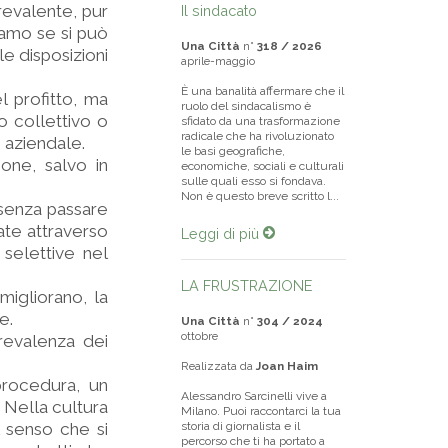
revalente, pur
Il sindacato
iamo se si può
Una Città
n°
318 / 2026
le disposizioni
aprile-maggio
È una banalità affermare che il
l profitto, ma
ruolo del sindacalismo è
to collettivo o
sfidato da una trasformazione
radicale che ha rivoluzionato
o aziendale.
le basi geografiche,
one, salvo in
economiche, sociali e culturali
sulle quali esso si fondava.
Non è questo breve scritto l...
e senza passare
ate attraverso
Leggi di più
ù selettive nel
LA FRUSTRAZIONE
migliorano, la
e.
Una Città
n°
304 / 2024
ottobre
prevalenza dei
Realizzata da
Joan Haim
procedura, un
Alessandro Sarcinelli vive a
 Nella cultura
Milano. Puoi raccontarci la tua
 senso che si
storia di giornalista e il
percorso che ti ha portato a