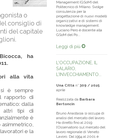
Management (GSoM) del
Politecnico di Milano. Svolge
consulenza per la
agonista o
progettazione di nuovi modelli
organizzativi e di sistemi di
el consiglio di
knowledge management.
nti del capitale
Luciano Pero è docente alla
GSoM del Po...
glioni.
Leggi di più
Bicocca, ha
011.
L'OCCUPAZIONE, IL
SALARIO,
L'INVECCHIAMENTO...
ri alla vita
Una Città
n°
309 / 2025
 si è sempre
aprile
l rapporto di
Realizzata da
Barbara
ematico: dalla
Bertoncin
altri tipi di
Bruno Anastasia si occupa di
tanzialmente è
analisi del mercato del lavoro.
Ha diretto fino al 2019
 asimmetrico,
l’Osservatorio sul mercato del
lavoratori e la
lavoro regionale di Veneto
Lavoro. Dal 1994 al 2001 è