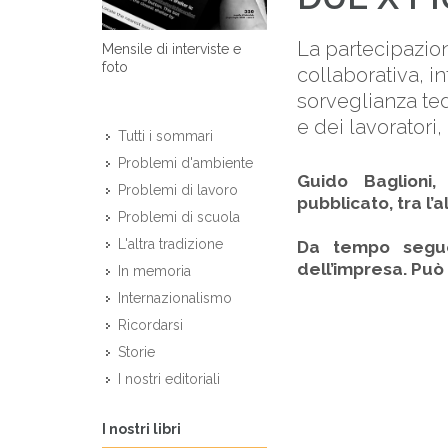
La partecipazion
Mensile di interviste e
foto
collaborativa, i
sorveglianza tede
e dei lavoratori, 
Tutti i sommari
Problemi d'ambiente
Guido Baglioni,
Problemi di lavoro
pubblicato, tra l’a
Problemi di scuola
L'altra tradizione
Da tempo segue 
dell’impresa. Può
In memoria
Internazionalismo
Ricordarsi
Storie
I nostri editoriali
I nostri libri