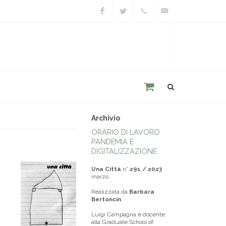
Facebook
Twitter
+39
unacitta@unacitta.o
0543
21422
Archivio
ORARIO DI LAVORO
PANDEMIA E
DIGITALIZZAZIONE
Una Città
n°
291 / 2023
marzo
Realizzata da
Barbara
Bertoncin
Luigi Campagna è docente
alla Graduate School of