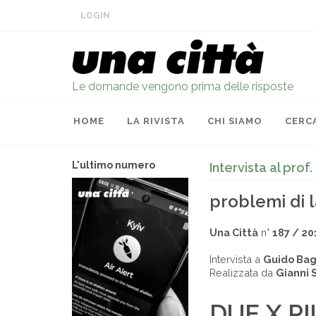
LOGIN
Le domande vengono prima delle risposte
HOME
LA RIVISTA
CHI SIAMO
CERC
L'ultimo numero
Intervista al prof
problemi di 
Una Città
n°
187 / 20
Intervista a
Guido Bag
Realizzata da
Gianni 
DUE X PI