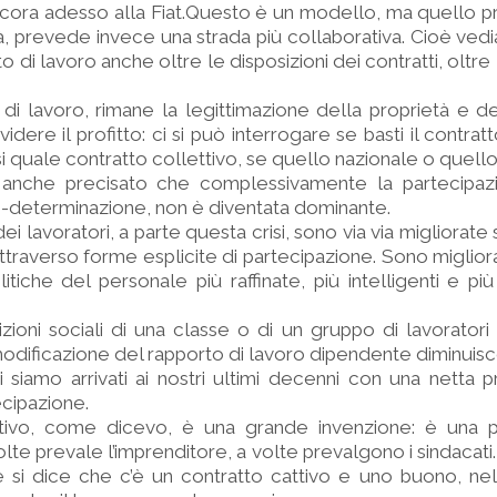
ancora adesso alla Fiat.Questo è un modello, ma quello p
à, prevede invece una strada più collaborativa. Cioè ved
to di lavoro anche oltre le disposizioni dei contratti, oltre 
di lavoro, rimane la legittimazione della proprietà e de
idere il profitto: ci si può interrogare se basti il contrat
si quale contratto collettivo, se quello nazionale o quell
anche precisato che complessivamente la partecipazi
-determinazione, non è diventata dominante.
ei lavoratori, a parte questa crisi, sono via via migliorat
traverso forme esplicite di partecipazione. Sono miglior
olitiche del personale più raffinate, più intelligenti e pi
ioni sociali di una classe o di un gruppo di lavoratori 
modificazione del rapporto di lavoro dipendente diminuisc
oi siamo arrivati ai nostri ultimi decenni con una netta 
ecipazione.
ettivo, come dicevo, è una grande invenzione: è una 
e prevale l’imprenditore, a volte prevalgono i sindacati.
 si dice che c’è un contratto cattivo e uno buono, nel