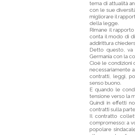
tema di attualità 
con le sue diversit
migliorare il rappor
della legge.
Rimane il rapporto 
conta il modo di div
addirittura chieder
Detto questo, va 
Germania con la co
Cioè le condizioni d
necessariamente at
contratti, leggi, p
senso buono.
E quando le condiz
tensione verso la 
Quindi in effetti n
contratti sulla part
Il contratto coll
compromesso: a volt
popolare sindacale