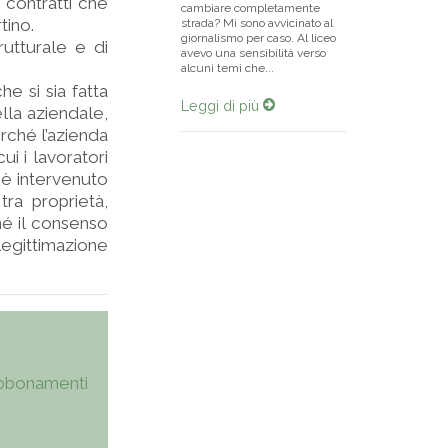
contratti che
cambiare completamente
tino.
strada? Mi sono avvicinato al
giornalismo per caso. Al liceo
rutturale e di
avevo una sensibilità verso
alcuni temi che...
he si sia fatta
Leggi di più
lla aziendale,
rché l’azienda
i i lavoratori
 è intervenuto
tra proprietà,
ché il consenso
legittimazione
bbonamenti