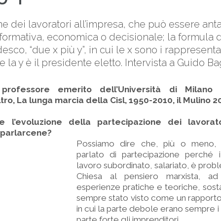
e dei lavoratori all’impresa, che può essere ant
nformativa, economica o decisionale; la formula d
sco, “due x più y”, in cui le x sono i rappresenta
e la y è il presidente eletto. Intervista a Guido Ba
 professore emerito dell’Università di Milano 
ltro, La lunga marcia della Cisl, 1950-2010, il Mulino 2
l’evoluzione della partecipazione dei lavorato
 parlarcene?
Possiamo dire che, più o meno,
parlato di partecipazione perché i
lavoro subordinato, salariato, è probl
Chiesa al pensiero marxista, ad 
esperienze pratiche e teoriche, sos
sempre stato visto come un rapporto
in cui la parte debole erano sempre i 
parte forte gli imprenditori.