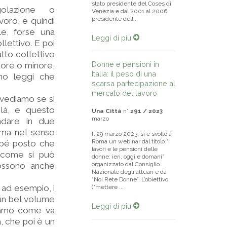
stato presidente del Coses di
olazione o
Venezia e dal 2001 al 2006
presidente dell...
voro, e quindi
le, forse una
Leggi di più
llettivo. E poi
tto collettivo
Donne e pensioni in
iore o minore,
Italia: il peso di una
ono leggi che
scarsa partecipazione al
mercato del lavoro
 vediamo se si
là, e questo
Una Città
n°
291 / 2023
marzo
ndare in due
rima nel senso
Il 29 marzo 2023, si è svolto a
Roma un webinar dal titolo “I
abbé posto che
lavori e le pensioni delle
o come si può
donne: ieri, oggi e domani”
possono anche
organizzato dal Consiglio
Nazionale degli attuari e da
“Noi Rete Donne”. L’obiettivo
 ad esempio, i
(“mettere ...
o un bel volume
Leggi di più
diamo come va
a, che poi è un