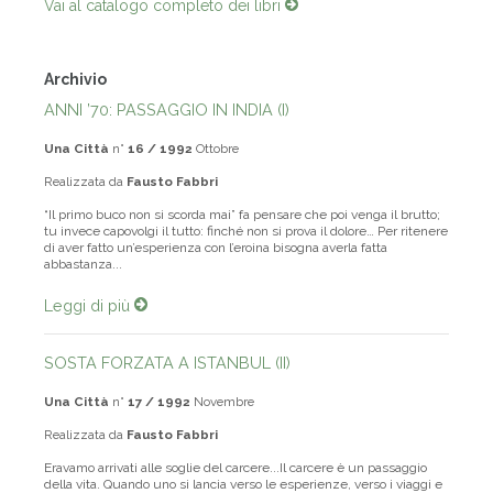
Vai al catalogo completo dei libri
Archivio
ANNI ’70: PASSAGGIO IN INDIA (I)
Una Città
n°
16 / 1992
Ottobre
Realizzata da
Fausto Fabbri
“Il primo buco non si scorda mai” fa pensare che poi venga il brutto;
tu invece capovolgi il tutto: finché non si prova il dolore… Per ritenere
di aver fatto un’esperienza con l’eroina bisogna averla fatta
abbastanza...
Leggi di più
SOSTA FORZATA A ISTANBUL (II)
Una Città
n°
17 / 1992
Novembre
Realizzata da
Fausto Fabbri
Eravamo arrivati alle soglie del carcere...Il carcere è un passaggio
della vita. Quando uno si lancia verso le esperienze, verso i viaggi e