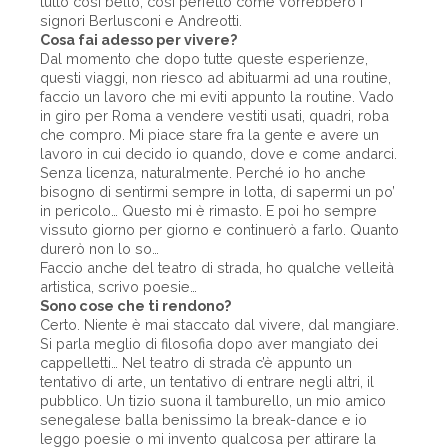
tutto così bello, così perfetto come vorrebbero i
signori Berlusconi e Andreotti.
Cosa fai adesso per vivere?
Dal momento che dopo tutte queste esperienze,
questi viaggi, non riesco ad abituarmi ad una routine,
faccio un lavoro che mi eviti appunto la routine. Vado
in giro per Roma a vendere vestiti usati, quadri, roba
che compro. Mi piace stare fra la gente e avere un
lavoro in cui decido io quando, dove e come andarci.
Senza licenza, naturalmente. Perché io ho anche
bisogno di sentirmi sempre in lotta, di sapermi un po’
in pericolo… Questo mi è rimasto. E poi ho sempre
vissuto giorno per giorno e continuerò a farlo. Quanto
durerò non lo so…
Faccio anche del teatro di strada, ho qualche velleità
artistica, scrivo poesie…
Sono cose che ti rendono?
Certo. Niente è mai staccato dal vivere, dal mangiare.
Si parla meglio di filosofia dopo aver mangiato dei
cappelletti… Nel teatro di strada c’è appunto un
tentativo di arte, un tentativo di entrare negli altri, il
pubblico. Un tizio suona il tamburello, un mio amico
senegalese balla benissimo la break-dance e io
leggo poesie o mi invento qualcosa per attirare la