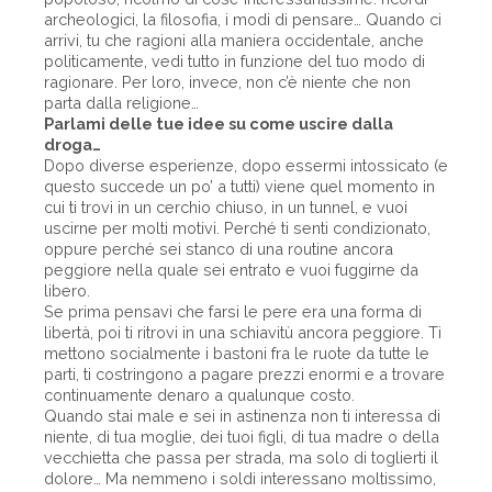
archeologici, la filosofia, i modi di pensare… Quando ci
arrivi, tu che ragioni alla maniera occidentale, anche
politicamente, vedi tutto in funzione del tuo modo di
ragionare. Per loro, invece, non c’è niente che non
parta dalla religione…
Parlami delle tue idee su come uscire dalla
droga…
Dopo diverse esperienze, dopo essermi intossicato (e
questo succede un po’ a tutti) viene quel momento in
cui ti trovi in un cerchio chiuso, in un tunnel, e vuoi
uscirne per molti motivi. Perché ti senti condizionato,
oppure perché sei stanco di una routine ancora
peggiore nella quale sei entrato e vuoi fuggirne da
libero.
Se prima pensavi che farsi le pere era una forma di
libertà, poi ti ritrovi in una schiavitù ancora peggiore. Ti
mettono socialmente i bastoni fra le ruote da tutte le
parti, ti costringono a pagare prezzi enormi e a trovare
continuamente denaro a qualunque costo.
Quando stai male e sei in astinenza non ti interessa di
niente, di tua moglie, dei tuoi figli, di tua madre o della
vecchietta che passa per strada, ma solo di toglierti il
dolore… Ma nemmeno i soldi interessano moltissimo,