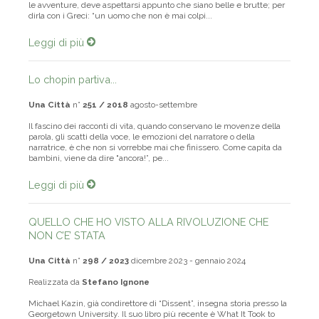
le avventure, deve aspettarsi appunto che siano belle e brutte; per
dirla con i Greci: “un uomo che non è mai colpi...
Leggi di più
Lo chopin partiva...
Una Città
n°
251 / 2018
agosto-settembre
Il fascino dei racconti di vita, quando conservano le movenze della
parola, gli scatti della voce, le emozioni del narratore o della
narratrice, è che non si vorrebbe mai che finissero. Come capita da
bambini, viene da dire "ancora!”, pe...
Leggi di più
QUELLO CHE HO VISTO ALLA RIVOLUZIONE CHE
NON C’E’ STATA
Una Città
n°
298 / 2023
dicembre 2023 - gennaio 2024
Realizzata da
Stefano Ignone
Michael Kazin, già condirettore di “Dissent”, insegna storia presso la
Georgetown University. Il suo libro più recente è What It Took to