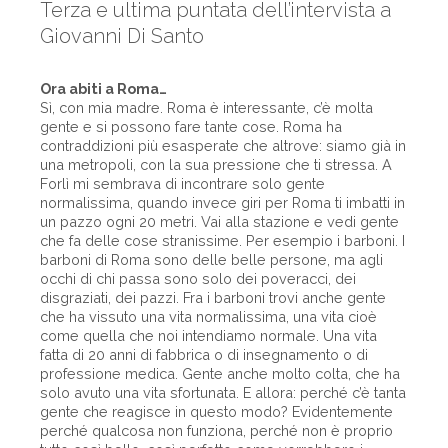
Terza e ultima puntata dell’intervista a
Giovanni Di Santo
Ora abiti a Roma…
Sì, con mia madre. Roma è interessante, c’è molta
gente e si possono fare tante cose. Roma ha
contraddizioni più esasperate che altrove: siamo già in
una metropoli, con la sua pressione che ti stressa. A
Forlì mi sembrava di incontrare solo gente
normalissima, quando invece giri per Roma ti imbatti in
un pazzo ogni 20 metri. Vai alla stazione e vedi gente
che fa delle cose stranissime. Per esempio i barboni. I
barboni di Roma sono delle belle persone, ma agli
occhi di chi passa sono solo dei poveracci, dei
disgraziati, dei pazzi. Fra i barboni trovi anche gente
che ha vissuto una vita normalissima, una vita cioè
come quella che noi intendiamo normale. Una vita
fatta di 20 anni di fabbrica o di insegnamento o di
professione medica. Gente anche molto colta, che ha
solo avuto una vita sfortunata. E allora: perché c’è tanta
gente che reagisce in questo modo? Evidentemente
perché qualcosa non funziona, perché non è proprio