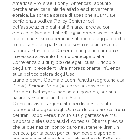
America’s Pro Israel Lobby. "America’s” appunto
perché americana, niente affatto esclusivamente
ebraica. La scheda stessa di adesione all’annuale
conferenza politica (Policy Conference)
dell’associazione dal 4 al 6 marzo, precisa con
emozione (we are thrilled) i 19 autorevolissimi, potenti
oratori che si succederanno sul podio e aggiunge che
più della metà bipartisan dei senatori e un terzo dei
rappresentanti della Camera sono particolarmente
interessati all’evento. Hanno partecipato alla
Conferenza più di 13.000 delegati, quasi il doppio
degli anni precedenti. Una impressionante influenza
sulla politica estera degli Usa.
Erano presenti Obama e Leon Panetta (segretario alla
Difesa); Shimon Peres (ad aprire la sessione) e
Benjamin Netanyahu: non solo il governo, per sua
natura transeunte, anche lo Stato.
Come previsto, l’argomento dei discorsi è stato il
rapporto strategico degli Usa con Israele nei confronti
dell’Iran. Dopo Peres, rivolto alla gigantesca e mal
disposta platea (applausi di cortesia), Obama precisa
che le due nazioni concordano nel ritenere l’Iran un
pericolo per la pace, per cui non deve disporre di
armamento nucleare. Non dubita inoltre dell’efficacia