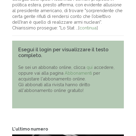
politica estera, presto afferma, con evidente allusione
al presidente americano, di trovare "sorprendente che
certa gente rifiuti di rendersi conto che l’obiettivo
dell’Iran è quello di realizzare armi nucleari”.
Chiarissimo prosegue: "Lo Stat ...[
continua
]
Esegui il login per visualizzare il testo
completo.
Se sei un abbonato online, clicca
qui
accedere,
oppure vai alla pagina
Abbonamenti
per
acquistare l'abbonamento online.
Gli abbonati alla rivista hanno diritto
all'abbonamento online gratuito!
L'ultimo numero