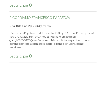
insediamento ebraico a circa otto chilometri da Ramalla...
Leggi di più
RICORDIAMO FRANCESCO PAPAFAVA
Una Città
n°
237 / 2017
marzo
"Francesco Papafava”, ed. Una città, 248 pp, 12 euro. Per acquistarlo
Tel: 054321422 Fax: 0543 30421 Pagina web acquisti:
goo.gl/S0VVDCVjosa Dobruna... Ma non finisce qui: i rom, pare
perché costretti a dichiararsi serbi, albanesi o turchi, come
reazione...
Leggi di più