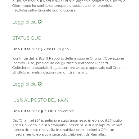
Nord e Sud di F. Papafava È divertente vedere come queste
elucubrazioni sul Nord e sul Sud si allargano e penetrano sulla folla.
Giorni sono ho sentito da un’operaio socialista che i proprietari
nell’Italia settentrionale suono buoni a...
Leggi di più
STATUS QUO
Una Città
n°
185 / 2011
Giugno
[continua dal n. 184] Il Rapporto della missione Onu sull’Operazione
Piombo Fuso, presieduta dal giudice sudafricano Richard
Goldstone, presentato il 15 settembre 2009 e approvato dall’Onu il
16 ottobre, rivela violazioni dei diritti umani (c...
Leggi di più
IL 2% AL POSTO DEL 100%
Una Città
n°
189 / 2011
novembre
Dal "Channel 10” israeliano è stato trasmesso in ebraico il 17 luglio
2010 un video in cui Netanyahu, nel 2001, a sua insaputa, veniva
ripreso durante una visita in un’abitazione di coloni a Ofra, un