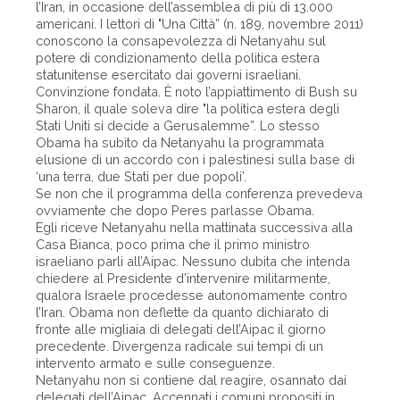
l’Iran, in occasione dell’assemblea di più di 13.000
americani. I lettori di "Una Città” (n. 189, novembre 2011)
conoscono la consapevolezza di Netanyahu sul
potere di condizionamento della politica estera
statunitense esercitato dai governi israeliani.
Convinzione fondata. È noto l’appiattimento di Bush su
Sharon, il quale soleva dire "la politica estera degli
Stati Uniti si decide a Gerusalemme”. Lo stesso
Obama ha subìto da Netanyahu la programmata
elusione di un accordo con i palestinesi sulla base di
‘una terra, due Stati per due popoli’.
Se non che il programma della conferenza prevedeva
ovviamente che dopo Peres parlasse Obama.
Egli riceve Netanyahu nella mattinata successiva alla
Casa Bianca, poco prima che il primo ministro
israeliano parli all’Aipac. Nessuno dubita che intenda
chiedere al Presidente d’intervenire militarmente,
qualora Israele procedesse autonomamente contro
l’Iran. Obama non deflette da quanto dichiarato di
fronte alle migliaia di delegati dell’Aipac il giorno
precedente. Divergenza radicale sui tempi di un
intervento armato e sulle conseguenze.
Netanyahu non si contiene dal reagire, osannato dai
delegati dell’Aipac. Accennati i comuni propositi in