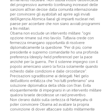
del progressivo aumento (continuing increase) delle
sanzioni all’Iran decise dalla comunità internazionale
per convincere gli ayatollah ad aprire agli inviati
dell’Agenzia Atomica (Iaea) gli impianti nucleari nel
paese per accertare che non siano avviati programmi
a fini militari.
Obama non esclude un intervento militare: "ogni
opzione rimane sul mio tavolo. Tuttavia crede con
fermezza rimangano opportunità di risolvere
diplomaticamente la questione. "Per di più, come
presidente e supremo comandante ho una profonda
preferenza (deeply-held preference) per la pace
anziché per la guerra… Per il solenne impegno con il
popolo americano userò la forza solamente quando
richiesto dalle condizioni e dalle circostanze”.
Precisazioni sgraditissime ai delegati. Nel gelo
dell’uditorio enfatizza che "noi tutti preferiamo” una
soluzione diplomatica della sfida con l’Iran. Evita
eloquentemente di impegnarsi in un intervento militare
qualora Israele decidesse un raid preventivo.
Non c’erano dubbi sulla certezza di Netanyahu di
poter convincere Obama ad avallare la propria
convinzione di dover attaccare subito militarmente