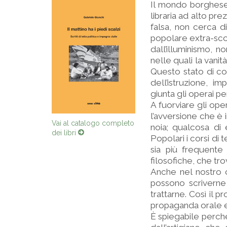
Il mondo borghese,
libraria ad alto pr
falsa, non cerca di
popolare extra-sco
dall’illuminismo, 
nelle quali la vani
Questo stato di cos
dell’istruzione, i
giunta gli operai p
A fuorviare gli ope
l’avversione che è i
Vai al catalogo completo
noia; qualcosa di 
dei libri
Popolari i corsi di
sia più frequente 
filosofiche, che tr
Anche nel nostro c
possono scriverne
trattarne. Così il p
propaganda orale e 
È spiegabile perché