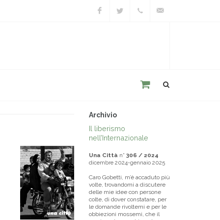
Facebook
Twitter
+39
unacitta@unacitta.o
0543
21422
Archivio
Il liberismo
nell’Internazionale
Una Città
n°
306 / 2024
dicembre 2024-gennaio 2025
Caro Gobetti, m’è accaduto più
volte, trovandomi a discutere
delle mie idee con persone
colte, di dover constatare, per
le domande rivoltemi e per le
obbiezioni mossemi, che il