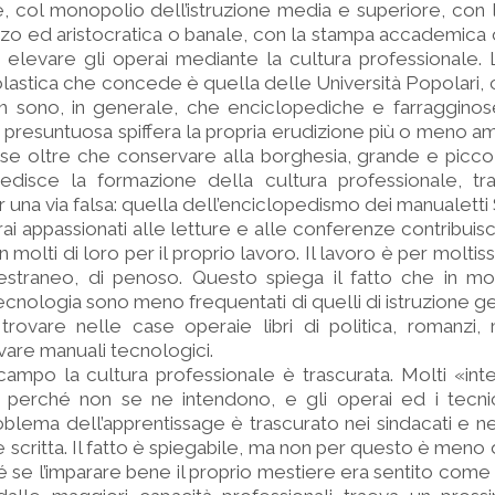
 col monopolio dell’istruzione media e superiore, con 
ezzo ed aristocratica o banale, con la stampa accademica
 elevare gli operai mediante la cultura professionale. L
lastica che concede è quella delle Università Popolari,
non sono, in generale, che enciclopediche e farraggino
tà presuntuosa spiffera la propria erudizione più o meno am
e oltre che conservare alla borghesia, grande e piccola,
mpedisce la formazione della cultura professionale, tr
er una via falsa: quella dell’enciclopedismo dei manualett
rai appassionati alle letture e alle conferenze contribui
n molti di loro per il proprio lavoro. Il lavoro è per moltis
estraneo, di penoso. Questo spiega il fatto che in mol
 tecnologia sono meno frequentati di quelli di istruzione 
trovare nelle case operaie libri di politica, romanzi,
ovare manuali tecnologici.
ampo la cultura professionale è trascurata. Molti «inte
 perché non se ne intendono, e gli operai ed i tecn
roblema dell’apprentissage è trascurato nei sindacati e nei
scritta. Il fatto è spiegabile, ma non per questo è meno 
 se l’imparare bene il proprio mestiere era sentito come