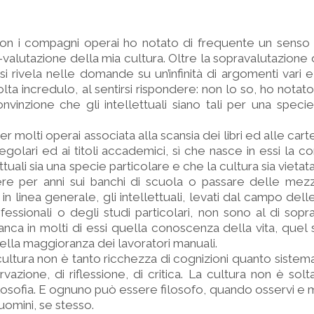
con i compagni operai ho notato di frequente un senso 
valutazione della mia cultura. Oltre la sopravalutazione 
si rivela nelle domande su un’infinità di argomenti vari 
olta incredulo, al sentirsi rispondere: non lo so, ho notat
onvinzione che gli intellettuali siano tali per una specie
per molti operai associata alla scansia dei libri ed alle cart
 regolari ed ai titoli accademici, sì che nasce in essi la 
ttuali sia una specie particolare e che la cultura sia vieta
e per anni sui banchi di scuola o passare delle mezz
 in linea generale, gli intellettuali, levati dal campo de
essionali o degli studi particolari, non sono al di sopr
 manca in molti di essi quella conoscenza della vita, quel
nella maggioranza dei lavoratori manuali.
ultura non è tanto ricchezza di cognizioni quanto sistem
vazione, di riflessione, di critica. La cultura non è solt
losofia. E ognuno può essere filosofo, quando osservi e m
 uomini, se stesso.