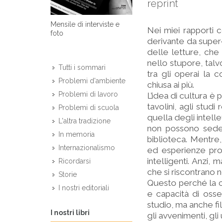
reprint
Mensile di interviste e
Nei miei rapporti 
foto
derivante da super-
delle letture, che 
nello stupore, talv
Tutti i sommari
tra gli operai la c
Problemi d'ambiente
chiusa ai più.
Problemi di lavoro
L’idea di cultura è 
tavolini, agli studi
Problemi di scuola
quella degli intelle
L'altra tradizione
non possono seder
In memoria
biblioteca. Mentre,
Internazionalismo
ed esperienze prof
intelligenti. Anzi,
Ricordarsi
che si riscontrano 
Storie
Questo perché la c
I nostri editoriali
e capacità di osser
studio, ma anche fi
I nostri libri
gli avvenimenti, gli