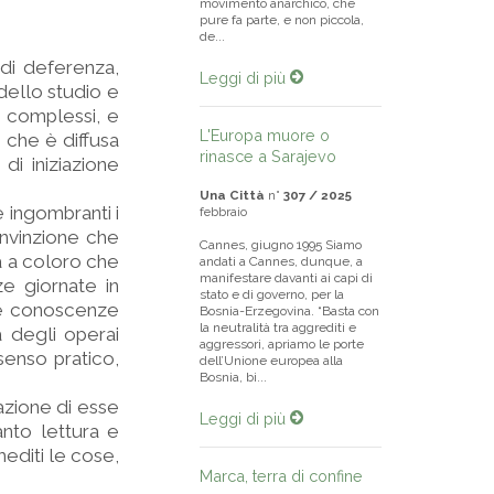
movimento anarchico, che
pure fa parte, e non piccola,
de...
di deferenza,
Leggi di più
dello studio e
e complessi, e
L'Europa muore o
o che è diffusa
rinasce a Sarajevo
 di iniziazione
Una Città
n°
307 / 2025
e ingombranti i
febbraio
convinzione che
Cannes, giugno 1995 Siamo
ta a coloro che
andati a Cannes, dunque, a
manifestare davanti ai capi di
e giornate in
stato e di governo, per la
lle conoscenze
Bosnia-Erzegovina. “Basta con
la neutralità tra aggrediti e
a degli operai
aggressori, apriamo le porte
 senso pratico,
dell’Unione europea alla
Bosnia, bi...
azione di esse
Leggi di più
anto lettura e
editi le cose,
Marca, terra di confine