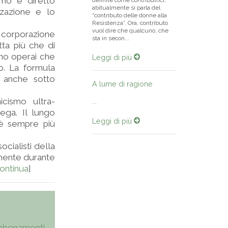
imo e diretto
definite come contributrici,
abitualmente si parla del
zzazione e lo
“contributo delle donne alla
Resistenza”. Ora, contributo
vuol dire che qualcuno, che
 corporazione
sta in secon...
ta più che di
ono operai che
Leggi di più
o. La formula
, anche sotto
A lume di ragione
cismo ultra-
...
ega. Il lungo
Leggi di più
 è sempre più
cialisti della
camente durante
ontinua
]
bbonamenti