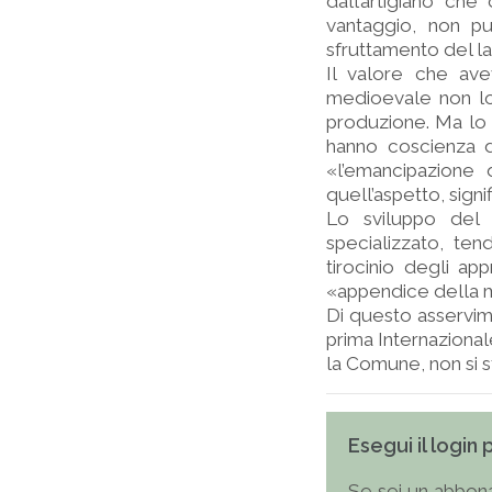
dall’artigiano che
vantaggio, non p
sfruttamento del la
Il valore che ave
medioevale non lo
produzione. Ma lo 
hanno coscienza d
«l’emancipazione 
quell’aspetto, sign
Lo sviluppo del 
specializzato, ten
tirocinio degli a
«appendice della 
Di questo asservime
prima Internazionale
la Comune, non si s
Esegui il login
Se sei un abbona