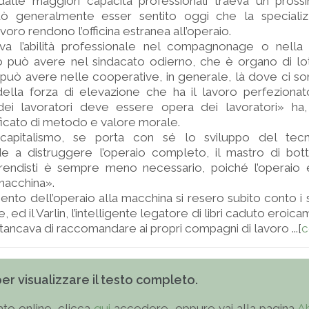
 dalle maggiori capacità professionali traeva un pross
uò generalmente esser sentito oggi che la speciali
voro rendono l’officina estranea all’operaio.
va l’abilità professionale nel compagnonage o nella
 può avere nel sindacato odierno, che è organo di lot
può avere nelle cooperative, in generale, là dove ci s
ella forza di elevazione che ha il lavoro perfezionat
dei lavoratori deve essere opera dei lavoratori» ha
ificato di metodo e valore morale.
capitalismo, se porta con sé lo sviluppo del tecni
de a distruggere l’operaio completo, il mastro di bott
pprendisti è sempre meno necessario, poiché l’operaio
macchina».
nto dell’operaio alla macchina si resero subito conto i so
, ed il Varlin, l’intelligente legatore di libri caduto eroi
tancava di raccomandare ai propri compagni di lavoro ...[
c
 per visualizzare il testo completo.
to online, clicca
qui
accedere, oppure vai alla pagina
A