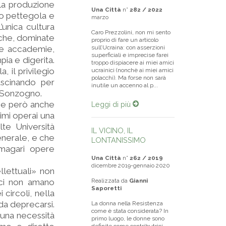
la produzione
Una Città
n°
282 / 2022
 o pettegola e
marzo
’unica cultura
Caro Prezzolini, non mi sento
 che, dominate
proprio di fare un articolo
se accademie,
sull’Ucraina: con asserzioni
superficiali e imprecise farei
pia e digerita.
troppo dispiacere ai miei amici
 il privilegio
ucrainici (nonchè ai miei amici
polacchi). Ma forse non sarà
ascinando per
inutile un accenno al p...
i Sonzogno.
sce però anche
Leggi di più
simi operai una
te Università
IL VICINO, IL
generale, e che
LONTANISSIMO
 magari opere
Una Città
n°
262 / 2019
dicembre 2019-gennaio 2020
llettuali» non
ici non amano
Realizzata da
Gianni
Saporetti
 circoli, nella
da deprecarsi.
La donna nella Resistenza
come è stata considerata? In
 una necessità
primo luogo, le donne sono