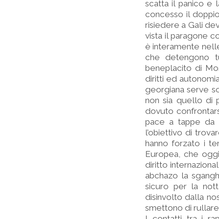
scatta il panico e 
concesso il doppio
risiedere a Gali de
vista il paragone co
è interamente nell
che detengono tut
beneplacito di Mo
diritti ed autonomia
georgiana serve sol
non sia quello di
dovuto confrontars
pace a tappe da ap
l’obiettivo di trova
hanno forzato i te
Europea, che oggi 
diritto internazion
abchazo la sgangh
sicuro per la not
disinvolto dalla no
smettono di rullar
I contatti tra i r