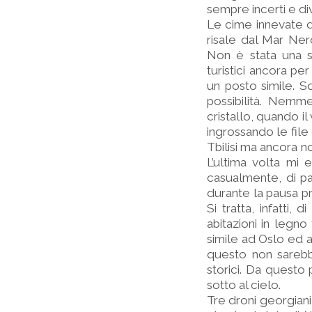
sempre incerti e div
Le cime innevate 
risale dal Mar Nero
Non è stata una se
turistici ancora p
un posto simile. S
possibilità. Nemm
cristallo, quando il
ingrossando le file
Tbilisi ma ancora n
L’ultima volta mi 
casualmente, di pas
durante la pausa pr
Si tratta, infatti
abitazioni in legno
simile ad Oslo ed a 
questo non sarebbe 
storici. Da questo
sotto al cielo.
Tre droni georgiani,