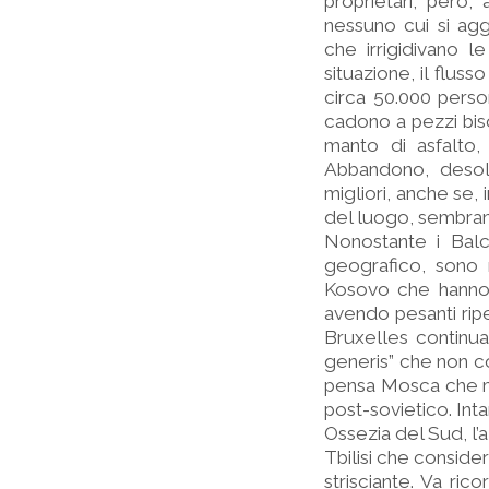
proprietari, però, 
nessuno cui si agg
che irrigidivano le
situazione, il flus
circa 50.000 perso
cadono a pezzi bis
manto di asfalto
Abbandono, desol
migliori, anche se, 
del luogo, sembran
Nonostante i Balca
geografico, sono m
Kosovo che hanno p
avendo pesanti rip
Bruxelles continua
generis” che non co
pensa Mosca che mi
post-sovietico. Inta
Ossezia del Sud, l’
Tbilisi che conside
strisciante. Va rico