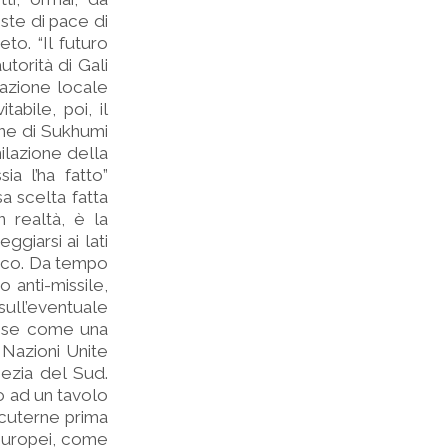
ste di pace di
to. “Il futuro
utorità di Gali
razione locale
abile, poi, il
one di Sukhumi
milazione della
a l’ha fatto”
a scelta fatta
n realtà, è la
giarsi ai lati
ioco. Da tempo
 anti-missile,
ull’eventuale
osse come una
 Nazioni Unite
sezia del Sud.
o ad un tavolo
scuterne prima
i europei, come