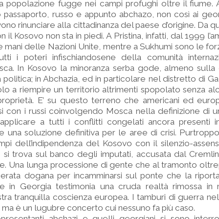
la popolazione fugge nei campi profughi oltre il fiume. 
 passaporto, russo e appunto abchazo, non così ai geor
vono rinunciare alla cittadinanza del paese d’origine. Da 
n il Kosovo non sta in piedi. A Pristina, infatti, dal 1999 l’
e mani delle Nazioni Unite, mentre a Sukhumi sono le for
ti i poteri infischiandosene della comunità internaz
sca. In Kosovo la minoranza serba gode, almeno sulla c
 politica; in Abchazia, ed in particolare nel distretto di Ga
o a riempire un territorio altrimenti spopolato senza alc
 proprietà. E’ su questo terreno che americani ed euro
i con i russi coinvolgendo Mosca nella definizione di 
plicare a tutti i conflitti congelati ancora presenti 
re una soluzione definitiva per le aree di crisi. Purtroppo 
mpi dell’indipendenza del Kosovo con il silenzio-assen
si trova sul banco degli imputati, accusata dal Cremlino
ale. Una lunga processione di gente che al tramonto oltre
erata dogana per incamminarsi sul ponte che la riporta
te in Georgia testimonia una cruda realtà rimossa i
stra tranquilla coscienza europea. I tamburi di guerra n
e ma è un lugubre concerto cui nessuno fa più caso.
appresentanti abchazi e quelli georgiani si sono interro