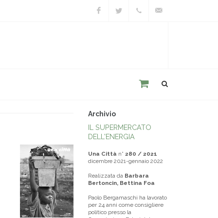
Facebook
Twitter
+39
unacitta@unacitta.o
0543
21422
Archivio
IL SUPERMERCATO
DELL'ENERGIA
Una Città
n°
280 / 2021
dicembre 2021-gennaio 2022
Realizzata da
Barbara
Bertoncin, Bettina Foa
Paolo Bergamaschi ha lavorato
per 24 anni come consigliere
politico presso la