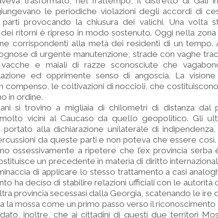
aveva trasformato, nel frattempo, il distretto di Gali i
iungevano le periodiche violazioni degli accordi di ce
 parti provocando la chiusura dei valichi. Una volta sta
so dei ritorni è ripreso in modo sostenuto. Oggi nella zona
ne corrispondenti alla metà dei residenti di un tempo. 
ognose di urgente manutenzione, strade con vaghe tracc
, vacche e maiali di razze sconosciute che vagabon
azione ed opprimente senso di angoscia. La visione
in compenso, le coltivazioni di noccioli, che costituiscono 
o in ordine.
ni si trovino a migliaia di chilometri di distanza dal 
olto vicini al Caucaso da quello geopolitico. Gli ulti
ortato alla dichiarazione unilaterale di indipendenza, i
ercussioni da queste parti e non poteva che essere così
no ossessivamente a ripetere che l’ex provincia serba 
stituisce un precedente in materia di diritto internaziona
naccia di applicare lo stesso trattamento a casi analogh
nto ha deciso di stabilire relazioni ufficiali con le autorità
altra provincia secessasi dalla Georgia, scatenando le ire
ra la mossa come un primo passo verso il riconoscimento 
rdato, inoltre, che ai cittadini di questi due territori Mo