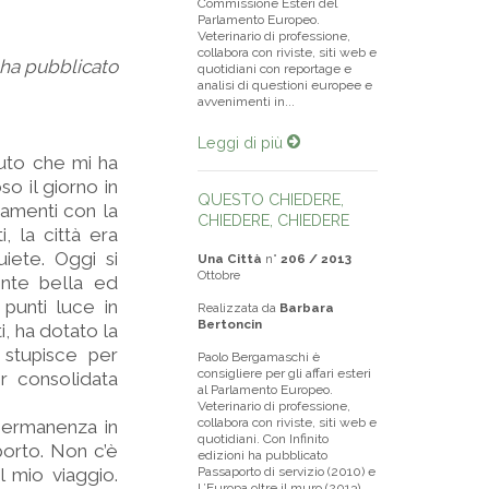
Commissione Esteri del
Parlamento Europeo.
Veterinario di professione,
collabora con riviste, siti web e
 ha pubblicato
quotidiani con reportage e
analisi di questioni europee e
avvenimenti in...
Leggi di più
auto che mi ha
o il giorno in
QUESTO CHIEDERE,
gamenti con la
CHIEDERE, CHIEDERE
, la città era
iete. Oggi si
Una Città
n°
206 / 2013
Ottobre
ente bella ed
punti luce in
Realizzata da
Barbara
Bertoncin
i, ha dotato la
 stupisce per
Paolo Bergamaschi è
consigliere per gli affari esteri
r consolidata
al Parlamento Europeo.
Veterinario di professione,
collabora con riviste, siti web e
 permanenza in
quotidiani. Con Infinito
oporto. Non c’è
edizioni ha pubblicato
 mio viaggio.
Passaporto di servizio (2010) e
L’Europa oltre il muro (2013).