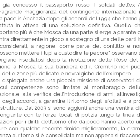
 già concesso il passaporto russo. I soldati dell’ex
tragrande maggioranza del contingente internazionale i
 pace in Abchazia dopo gli accordi del 1994 che hanno 
ttuta in attesa di una soluzione definitiva. Quello ch
ortano più è che Mosca da una parte si erge a garante d
ntra direttamente in gioco a sostegno di una delle parti in
considerati, a ragione, come parte del conflitto e no
ossono mettere i lupi a custodire le pecore” osservano stiz
rgiano insediatosi dopo la rivoluzione delle Rose del 
zione a Mosca la sua bandiera ed il Cremlino non può
a delle zone più delicate e nevralgiche dell’ex impero.
a dispiegata anche una piccola missione di osservatori d
cui competenze sono limitate al monitoraggio delle
zionale, alla verifica dell’introduzione di armi, all’inves
i degli accordi, a garantire il ritorno degli sfollati e a 
e strutture. Dal 2003 si sono aggiunti anche una ventina di
ongiunte con le forze locali di polizia lungo la linea d
zioni per i diritti dell’uomo che da poco hanno aperto un 
re con qualche recente timido miglioramento, la dramm
enza al ritorno si è consolidata ma non appena si riaccen