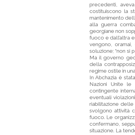
precedenti, aveva
costituiscono la s
mantenimento della
alla guerra comba
georgiane non sopp
fuoco e dall’altra e
vengono, oramai, 
soluzione; “non si p
Ma il governo geo
della contrapposi
regime ostile in un
In Abchazia è stat
Nazioni Unite le 
contingente interna
eventuali violazion
riabilitazione dell
svolgono attività c
fuoco. Le organizza
confermano, seppu
situazione. La tend