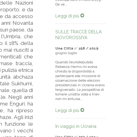
 delle Nazioni
Da ve...
aeroporto, e da
nge da accesso
Leggi di più
i anni Novanta
ssun paese, da
SULLE TRACCE DELLA
 l’Umbria, che
NOVOROSSIYA
o il 18% della
Una Città
n°
258 / 2019
mai riusciti a
giugno-luglio
dimenticati che
Quando l’eurodeputata
mase traccia,
Rebecca Harms mi aveva
 pulizia etnica
chiesto la disponibilità a
unità abchaza
partecipare alla missione di
osservazione delle elezioni
itale Sukhumi,
presidenziali in Ucraina avevo
nale, quella di
tergiversato. La prospettiva di
tornare un’altra volta a Kiev
le. Negli anni
non mi entusia...
iume Enguri, ha
e, ha ripreso
Leggi di più
ze. Agli inizi
in funzione le
In viaggio in Ucraina
vano i vecchi