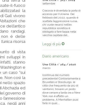
n una terra di
Una Città
n°
303 / 2024
settembre
ssate-il-fuoco
bilizzatasi la
Cracovia è diventata la porta di
accesso per l’Ucraina. Dal
 di Gali vivono
febbraio del 2022, quando è
Abitazioni che
scattata l’aggressione russa,
chi vuole recarsi nell’ex
e dell’antico
repubblica sovietica è
dano randagi.
obbligato a fare tappa nella
vecchia capitale del...
 non è delle
l’unica risorsa
Leggi di più
punto di vista
Diario americano
mi sviluppi in
nfatti, stanno
Una Città
n°
264 / 2020
. Washington e
marzo
è un caso “sui
(continua dal numero
le. Non così la
precedente) Contrariamente a
i nello spazio
Bruxelles e Strasburgo, le
città che frequento da più di
 di Abchazia ed
vent’anni, trovare un posto
 del governo di
dove cenare a tarda ora a New
York non è affatto un
o l’annessione
problema. A Manhattan puoi
sca, negli anni
farlo in qual...