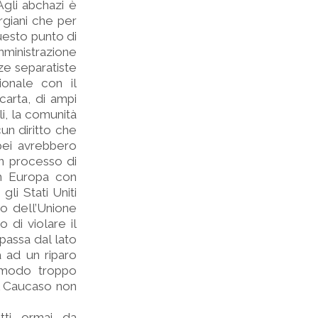
Agli abchazi è
giani che per
questo punto di
amministrazione
ze separatiste
ionale con il
arta, di ampi
li, la comunità
un diritto che
pei avrebbero
un processo di
in Europa con
gli Stati Uniti
so dell’Unione
 di violare il
passa dal lato
 ad un riparo
n modo troppo
el Caucaso non
tti, ormai, da