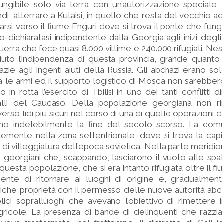
ungibile solo via terra con un’autorizzazione speciale
ndi, atterrare a Kutaisi, in quello che resta del vecchio 
starsi verso il fiume Enguri dove si trova il ponte che fu
o-dichiaratasi indipendente dalla Georgia agli inizi degl
rra che fece quasi 8.000 vittime e 240.000 rifugiati. Ne
ciuto l’indipendenza di questa provincia, grande quanto
zie agli ingenti aiuti della Russia. Gli abchazi erano sol
le armi ed il supporto logistico di Mosca non sarebbero 
 in rotta l’esercito di Tbilisi in uno dei tanti conflitti 
lli del Caucaso. Della popolazione georgiana non ri
erso lidi più sicuri nel corso di una di quelle operazioni di
ono indelebilmente la fine del secolo scorso. La com
temente nella zona settentrionale, dove si trova la cap
 di villeggiatura dell’epoca sovietica. Nella parte meridio
 georgiani che, scappando, lasciarono il vuoto alle spal
questa popolazione, che si era intanto rifugiata oltre il f
mente di ritornare ai luoghi di origine e, gradualment
che proprietà con il permesso delle nuove autorità abcha
plici sopralluoghi che avevano l’obiettivo di rimettere 
ricole. La presenza di bande di delinquenti che razzia