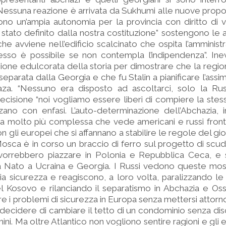
essuna reazione è arrivata da Sukhumi alle nuove propo
no un’ampia autonomia per la provincia con diritto di ve
 stato definito dalla nostra costituzione” sostengono le a
che avviene nell’edificio scalcinato che ospita l’amminist
o è possibile se non contempla l’indipendenza”. Inevit
sione edulcorata della storia per dimostrare che la regi
eparata dalla Georgia e che fu Stalin a pianificare l’assi
za. “Nessuno era disposto ad ascoltarci, solo la Russi
cisione “noi vogliamo essere liberi di compiere la stess
lzano con enfasi. L’auto-determinazione dell’Abchazia, i
ta molto più complessa che vede americani e russi fronteg
n gli europei che si affannano a stabilire le regole del g
sca è in corso un braccio di ferro sul progetto di scudo
 vorrebbero piazzare in Polonia e Repubblica Ceca, e s
a Nato a Ucraina e Georgia. I Russi vedono queste m
ia sicurezza e reagiscono, a loro volta, paralizzando le
l Kosovo e rilanciando il separatismo in Abchazia e Os
re i problemi di sicurezza in Europa senza mettersi attorn
 decidere di cambiare il tetto di un condominio senza di
mini. Ma oltre Atlantico non vogliono sentire ragioni e gl