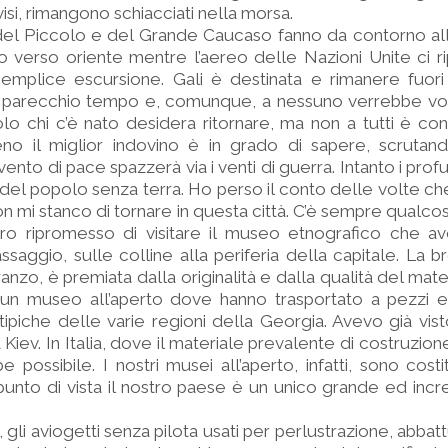
isi, rimangono schiacciati nella morsa.
del Piccolo e del Grande Caucaso fanno da contorno all
 verso oriente mentre l’aereo delle Nazioni Unite ci ripo
mplice escursione. Gali è destinata e rimanere fuori d
er parecchio tempo e, comunque, a nessuno verrebbe vogl
olo chi c’è nato desidera ritornare, ma non a tutti è c
eno il miglior indovino è in grado di sapere, scrutand
 vento di pace spazzerà via i venti di guerra. Intanto i pro
 del popolo senza terra. Ho perso il conto delle volte ch
on mi stanco di tornare in questa città. C’è sempre qualco
ero ripromesso di visitare il museo etnografico che av
saggio, sulle colline alla periferia della capitale. La br
anzo, è premiata dalla originalità e dalla qualità del mat
, di un museo all’aperto dove hanno trasportato a pezzi 
 tipiche delle varie regioni della Georgia. Avevo già vis
Kiev. In Italia, dove il materiale prevalente di costruzion
possibile. I nostri musei all’aperto, infatti, sono costit
 punto di vista il nostro paese è un unico grande ed inc
 gli aviogetti senza pilota usati per perlustrazione, abbattu