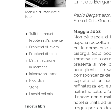
di Paolo Berga
Mensile di interviste e
Paolo Bergamaschi, 
foto
Area di Crisi. Guerr
Maggio 2008
Tutti i sommari
Non c’è traccia di 
Problemi d'ambiente
appena raccolto in 
Problemi di lavoro
cui le compagnie a
Georgia. Solo poch
Problemi di scuola
immersa nell’oscur
L'altra tradizione
presenta ai miei 
In memoria
accogliente. La s
Internazionalismo
corrispondenza degli
capitale di un nu
Ricordarsi
raffinatezza ed e
Storie
abitudine cattura l’
I nostri editoriali
Il riposo non è ma
hotel si limita ad 
I nostri libri
tregua per chi de