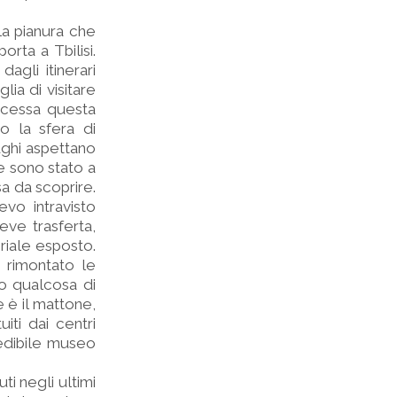
a pianura che
rta a Tbilisi.
agli itinerari
ia di visitare
oncessa questa
o la sfera di
fughi aspettano
e sono stato a
sa da scoprire.
evo intravisto
eve trasferta,
eriale esposto.
e rimontato le
to qualcosa di
e è il mattone,
uiti dai centri
redibile museo
ti negli ultimi