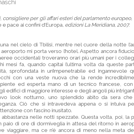
maschi
consigliere per gli affari esteri del parlamento europeo,
e e pace ai confini d’Europa
, edizioni La Meridiana, 2007.
luna nel cielo di Tbilisi, mentre nel cuore della notte l’
aeroporto mi porta verso l’hotel. Aspetto ancora fiducios
eree occidentali troveranno orari più umani per i colle
i mesi fa, quando capitai l’ultima volta da queste parti
ità, sprofondata in un’impenetrabile ed ingannevole qu
occhi con una veste nuova che la rende incredibilm
apiente ed esperta mano di un tecnico francese, con 
 edifici di maggiore interesse e degli angoli più intrigant
ovo look notturno, uno splendido abito da sera che
leganza. Ciò che si intravedeva appena o si intuiva pe
attenzione con fascino inusitato.
i abbastanza nelle notti spezzate. Questa volta, poi, la
un paio di ore di dormiveglia in attesa del ritorno in aer
ve viaggiare, ma ce n’è ancora di meno nella meta del