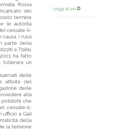
 Armata Rossa
Leggi di più
ncaricato del
posto termine
e le autorità
el cessate-il-
 causa. I russi
n parte della
ziti a Tbilisi.
2003 ha fatto
 tollerare un
isarmati delle
 attività del
tigazione delle
provvedere alla
 poliziotti che
el cessate-il-
ufficio a Gali
aticità della
de la tensione