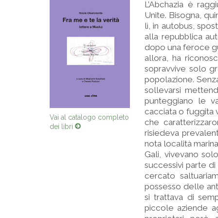
L’Abchazia è raggi
Unite. Bisogna, qui
lì, in autobus, spo
alla repubblica aut
dopo una feroce gue
allora, ha riconos
sopravvive solo gra
popolazione. Senza 
sollevarsi mettendo
punteggiano le va
cacciata o fuggita v
Vai al catalogo completo
che caratterizzar
dei libri
risiedeva prevalen
nota località marina
Gali, vivevano solo
successivi parte di 
cercato saltuaria
possesso delle anti
si trattava di sem
piccole aziende ag