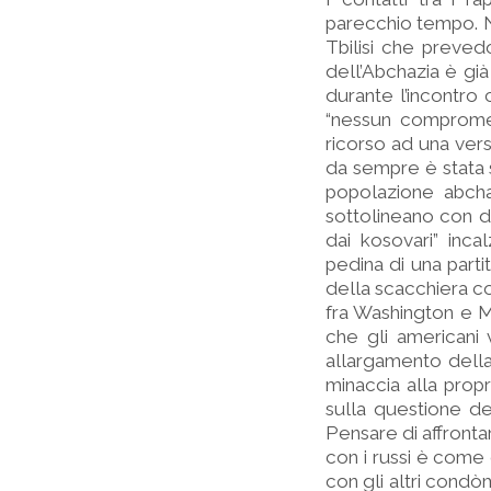
parecchio tempo. N
Tbilisi che prevedo
dell’Abchazia è già
durante l’incontro 
“nessun compromess
ricorso ad una ver
da sempre è stata s
popolazione abcha
sottolineano con de
dai kosovari” inca
pedina di una parti
della scacchiera co
fra Washington e Mo
che gli americani
allargamento dell
minaccia alla propr
sulla questione de
Pensare di affronta
con i russi è come
con gli altri condò