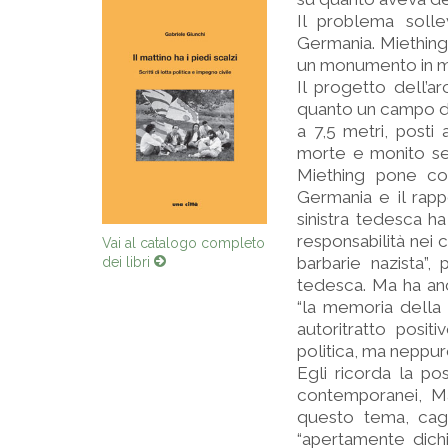
Il problema soll
Germania. Miething
un monumento in me
Il progetto dell’
quanto un campo di 
a 7,5 metri, posti 
morte e monito se
Miething pone con
Germania e il rapp
sinistra tedesca ha
responsabilità nei 
Vai al catalogo completo
barbarie nazista”
dei libri
tedesca. Ma ha anc
“la memoria della 
autoritratto posi
politica, ma neppur
Egli ricorda la po
contemporanei, Ma
questo tema, cagi
“apertamente dichi