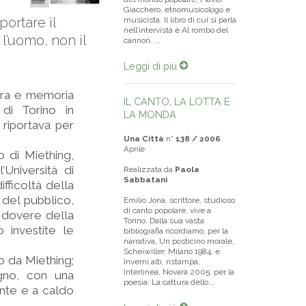
Giacchero, etnomusicologo e
portare il
musicista. Il libro di cui si parla
nell’intervista è Al rombo del
l’uomo, non il
cannon. ...
Leggi di più
erra e memoria
IL CANTO, LA LOTTA E
 di Torino in
LA MONDA
riportava per
Una Città
n°
138 / 2006
Aprile
o di Miething,
Università di
Realizzata da
Paola
Sabbatani
ifficoltà della
del pubblico,
Emilio Jona, scrittore, studioso
di canto popolare, vive a
l dovere della
Torino. Dalla sua vasta
 investite le
bibliografia ricordiamo, per la
narrativa, Un posticino morale,
Scheiwiller, Milano 1984, e
o da Miething;
Inverni alti, ristampa,
Interlinea, Novara 2005; per la
egno, con una
poesia: La cattura dello...
nte e a caldo