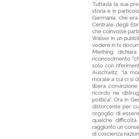
Tuttavia la sua p
storia e in partico
Germania, che era i
Centrale degli Ebr
che coinvolse part
Walser in un pubbl
vedere in tv docum
Miething dichiar
riconoscimento “c
solo con riferiment
Auschwitz, “la mo
morale a cui ci si 
libera convinzione
ricordo ne distru
politica”. Ora in 
distorcente per cui
orgoglio di esser
qualche difficolt
raggiunto un consen
di coscienza naziona