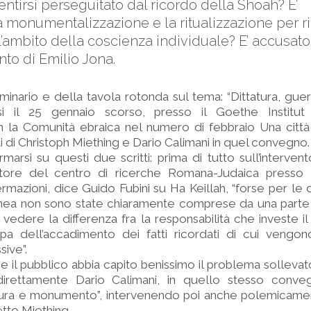
entirsi perseguitato dal ricordo della Shoah? E’
la monumentalizzazione e la ritualizzazione per ri
l’ambito della coscienza individuale? E’ accusato 
nto di Emilio Jona.
minario e della tavola rotonda sul tema: “Dittatura, gu
tosi il 25 gennaio scorso, presso il Goethe Institut
 la Comunità ebraica nel numero di febbraio Una città 
ti di Christoph Miething e Dario Calimani in quel convegno.
marsi su questi due scritti: prima di tutto sull’intervent
tore del centro di ricerche Romana-Judaica presso l’
ermazioni, dice Guido Fubini su Ha Keillah, “forse per le d
anea non sono state chiaramente comprese da una parte 
vedere la differenza fra la responsabilità che investe i
a dell’accadimento dei fatti ricordati di cui vengono
ive”.
 il pubblico abbia capito benissimo il problema sollevat
ndirettamente Dario Calimani, in quello stesso conv
ittura e monumento”, intervenendo poi anche polemicame
tto Miething.