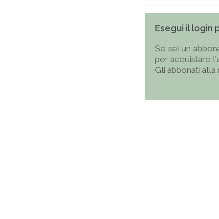
Esegui il login
Se sei un abbona
per acquistare l
Gli abbonati alla