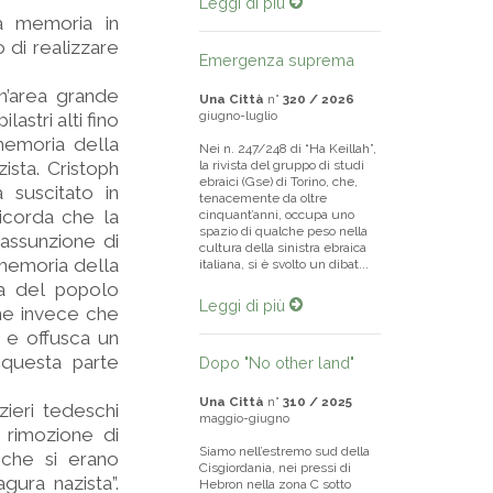
Leggi di più
la memoria in
di realizzare
Emergenza suprema
n’area grande
Una Città
n°
320 / 2026
giugno-luglio
astri alti fino
 memoria della
Nei n. 247/248 di “Ha Keillah”,
sta. Cristoph
la rivista del gruppo di studi
ebraici (Gse) di Torino, che,
 suscitato in
tenacemente da oltre
ricorda che la
cinquant’anni, occupa uno
spazio di qualche peso nella
 assunzione di
cultura della sinistra ebraica
a memoria della
italiana, si è svolto un dibat...
ca del popolo
Leggi di più
ene invece che
, e offusca un
 questa parte
Dopo "No other land"
Una Città
n°
310 / 2025
ieri tedeschi
maggio-giugno
 rimozione di
Siamo nell’estremo sud della
 che si erano
Cisgiordania, nei pressi di
gura nazista”.
Hebron nella zona C sotto