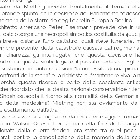
evato da Miething investe frontalmente il tema del
 prende spunto dalla decisione del Parlamento tedesco 
moria dello sterminio degli ebrei in Europa a Berlino.
architetto americano Peter Eisenmann prevede che in u
calcio sorga una necropoli simbolica costituita da 4000 pil
a breve distanza l’uno dall’altro, quali stele funerarie,
mpre presente della catastrofe causata dal regime nazi
 chiarezza gli interrogativi che questa decisione ha
orto tra questa simbologia e il passato tedesco. Egli 
 sostenuto in tante occasioni “la necessità di una piena
confronti della storia” e la richiesta di “mantenere viva l
, perché questo ricordo è parte della coscienza criti
he ricordato che la destra nazional-conservatrice riti
Shoah ostacola il ritorno alla normalità della Germania
tivo della medesima”. Miething non sta ovviamente da
e esattamente dall’altra.
sizione assunta al riguardo da uno dei maggiori romanz
rtin Walser. Questi, ben prima della fine della lunga
onata dalla guerra fredda, era stato tra quei pochi
arati contro la cancellazione della memoria della scia