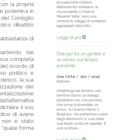
occupazione militare
on la propria
dell’esercito israeliano, la
te polemica in
municipalità si chiama
Masafer Yatta; sono una
 del Consiglio
ventina di villaggi di contadini,
lico dibattito
aggrappati alla collin...
Leggi di più
 abbastanza di
partendo dal
Dialogo tra un gentile e
esca completa
un ebreo sul tempo
del ricordo di
presente
so politico e
Una Città
n°
307 / 2025
edesco, la sua
febbraio
lizzazione del
Intrattengo da almeno una
ntalizzazione
trentina d’anni un dialogo
ll’alternativa
epistolare con una persona
che ormai è diventata un
ichiara il suo
amico. Si chiama Marco V.
dice di avere
Borghesi, ma preferisce usare
degli eteronomi in una delle
e non è stato
sue tante scritture segrete. È
e “quale forma
uno scrittore ...
Leggi di più