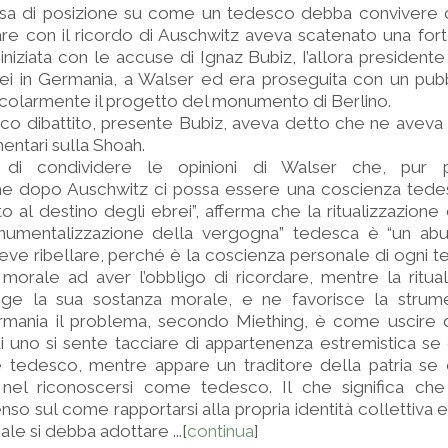
resa di posizione su come un tedesco debba convivere c
lare con il ricordo di Auschwitz aveva scatenato una for
niziata con le accuse di Ignaz Bubiz, I’allora presidente
ei in Germania, a Walser ed era proseguita con un pubb
icolarmente il progetto del monumento di Berlino.
ico dibattito, presente Bubiz, aveva detto che ne aveva
entari sulla Shoah.
a di condividere le opinioni di Walser che, pur 
he dopo Auschwitz ci possa essere una coscienza ted
o al destino degli ebrei”, afferma che la ritualizzazione 
numentalizzazione della vergogna” tedesca è “un abu
deve ribellare, perché è la coscienza personale di ogni t
 morale ad aver l’obbligo di ricordare, mentre la ritua
gge la sua sostanza morale, e ne favorisce la strume
Germania il problema, secondo Miething, è come uscire da
 uno si sente tacciare di appartenenza estremistica se d
e tedesco, mentre appare un traditore della patria se 
à nel riconoscersi come tedesco. Il che significa ch
so sul come rapportarsi alla propria identità collettiva 
le si debba adottare ...[
continua
]