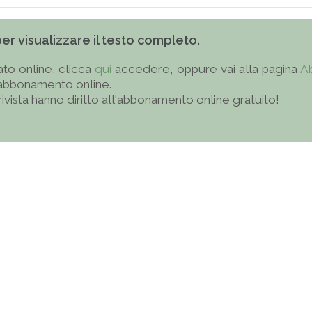
 per visualizzare il testo completo.
to online, clicca
qui
accedere, oppure vai alla pagina
A
'abbonamento online.
 rivista hanno diritto all'abbonamento online gratuito!