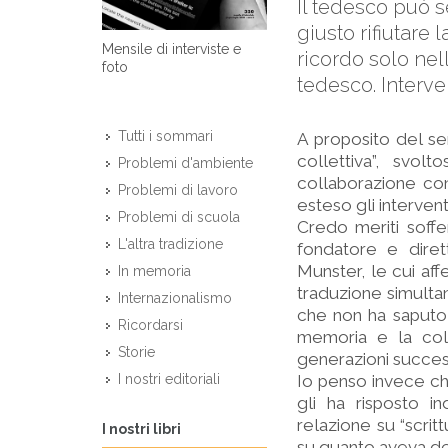
Il tedesco può s
giusto rifiutare 
Mensile di interviste e
ricordo solo nel
foto
tedesco. Interve
Tutti i sommari
A proposito del se
collettiva”, svol
Problemi d'ambiente
collaborazione con
Problemi di lavoro
esteso gli interven
Problemi di scuola
Credo meriti soffer
L'altra tradizione
fondatore e diret
Munster, le cui aff
In memoria
traduzione simult
Internazionalismo
che non ha saputo 
Ricordarsi
memoria e la colp
Storie
generazioni success
Io penso invece che
I nostri editoriali
gli ha risposto i
relazione su “scr
I nostri libri
su quanto aveva de