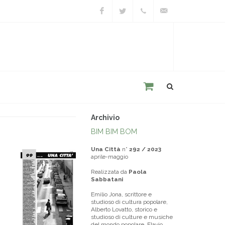
Facebook
Twitter
+39
unacitta@unacitta.o
0543
21422
Archivio
BIM BIM BOM
Una Città
n°
292 / 2023
aprile-maggio
Realizzata da
Paola
Sabbatani
Emilio Jona, scrittore e
studioso di cultura popolare,
Alberto Lovatto, storico e
studioso di culture e musiche
del mondo popolare, Flavio