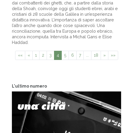
dai combattenti dei ghetti, che, a partire dalla storia
della Shoah, coinvolge oggi gli studenti ebrei, arabi e
cristiani di 28 scuole della Galilea in un’esperienza
didattica innovativa. L’importanza di saper ascoltare
l’altro anche quando dice cose spiacevoli. Una
riconciliazione, quella tra Europa e popolo ebraico,
ancora incompiuta. Intervista a Michal Gans e Elise
Haddad.
««
«
1
2
3
4
5
6
7
...
18
»
»»
L'ultimo numero