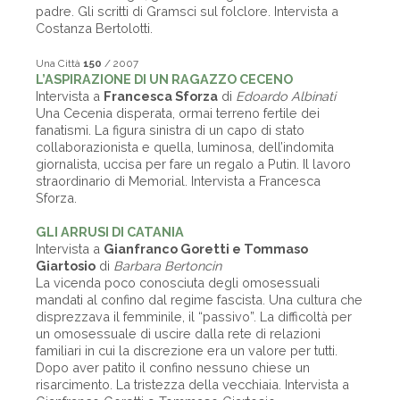
padre. Gli scritti di Gramsci sul folclore. Intervista a
Costanza Bertolotti.
Una Città
150
/ 2007
L’ASPIRAZIONE DI UN RAGAZZO CECENO
Intervista a
Francesca Sforza
di
Edoardo Albinati
Una Cecenia disperata, ormai terreno fertile dei
fanatismi. La figura sinistra di un capo di stato
collaborazionista e quella, luminosa, dell’indomita
giornalista, uccisa per fare un regalo a Putin. Il lavoro
straordinario di Memorial. Intervista a Francesca
Sforza.
GLI ARRUSI DI CATANIA
Intervista a
Gianfranco Goretti e Tommaso
Giartosio
di
Barbara Bertoncin
La vicenda poco conosciuta degli omosessuali
mandati al confino dal regime fascista. Una cultura che
disprezzava il femminile, il “passivo”. La difficoltà per
un omosessuale di uscire dalla rete di relazioni
familiari in cui la discrezione era un valore per tutti.
Dopo aver patito il confino nessuno chiese un
risarcimento. La tristezza della vecchiaia. Intervista a