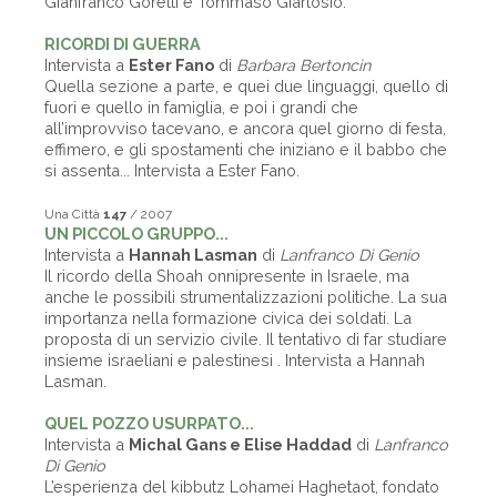
Gianfranco Goretti e Tommaso Giartosio.
RICORDI DI GUERRA
Intervista a
Ester Fano
di
Barbara Bertoncin
Quella sezione a parte, e quei due linguaggi, quello di
fuori e quello in famiglia, e poi i grandi che
all’improvviso tacevano, e ancora quel giorno di festa,
effimero, e gli spostamenti che iniziano e il babbo che
si assenta... Intervista a Ester Fano.
Una Città
147
/ 2007
UN PICCOLO GRUPPO...
Intervista a
Hannah Lasman
di
Lanfranco Di Genio
Il ricordo della Shoah onnipresente in Israele, ma
anche le possibili strumentalizzazioni politiche. La sua
importanza nella formazione civica dei soldati. La
proposta di un servizio civile. Il tentativo di far studiare
insieme israeliani e palestinesi . Intervista a Hannah
Lasman.
QUEL POZZO USURPATO...
Intervista a
Michal Gans e Elise Haddad
di
Lanfranco
Di Genio
L’esperienza del kibbutz Lohamei Haghetaot, fondato