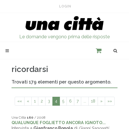
LOGIN
Le domande vengono prima delle risposte
ricordarsi
Trovati 179 elementi per questo argomento.
««
«
1
2
3
4
5
6
7
...
18
»
»»
Una Città
160
/ 2008
QUALUNQUE FOGLIETTO ANCORA IGNOTO...
Intervista a
Gianfranco Bonola
di
Gianni Saporetti