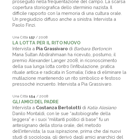
proseguito nella frequentazione del campo. La scarsa
copertura storiografica dello sterminio nazista. Il
difficile rapporto con la memoria di una cultura orale.
Un pregiudizio diffuso anche a sinistra. Intervista a
Paolo Finzi.
Una Città
157
/ 2008
LA LOTTA PER IL RITO NUOVO
Intervista a
Pia Grassivaro
di
Barbara Bertoncin
Mana Sultan Abdirahmaan ha ricevuto, postumo, il
premio Alexander Langer 2008, in riconoscimento
della sua lunga lotta contro l’infibulazione, pratica
rituale antica e radicata in Somalia; l’idea di eliminare la
mutilazione mantenendo un rito simbolico e festoso
pressoché incruento. Intervista a Pia Grassivaro.
Una Città
154
/ 2008
GLI AMICI DEL PADRE
Intervista a
Costanza Bertolotti
di
Katia Alesiano
Danilo Montaldi, con le sue “autobiografie della
leggera” e i suoi “militanti politici di base” fu un
antesignano della storia orale, del metodo
dell’intervista; la sua ispirazione, prima che dai nuovi
studi di sociologia, gli derivò dagli amici anarchici del