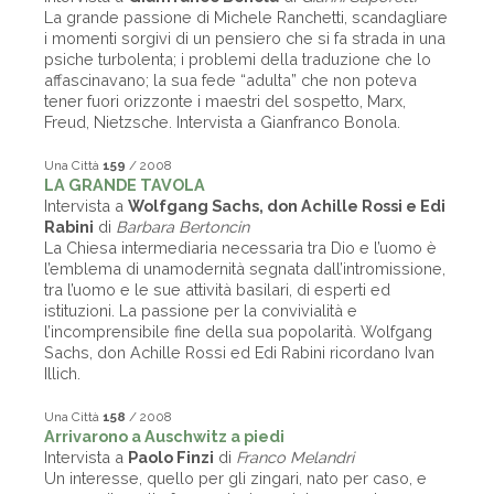
La grande passione di Michele Ranchetti, scandagliare
i momenti sorgivi di un pensiero che si fa strada in una
psiche turbolenta; i problemi della traduzione che lo
affascinavano; la sua fede “adulta” che non poteva
tener fuori orizzonte i maestri del sospetto, Marx,
Freud, Nietzsche. Intervista a Gianfranco Bonola.
Una Città
159
/ 2008
LA GRANDE TAVOLA
Intervista a
Wolfgang Sachs, don Achille Rossi e Edi
Rabini
di
Barbara Bertoncin
La Chiesa intermediaria necessaria tra Dio e l’uomo è
l’emblema di unamodernità segnata dall’intromissione,
tra l’uomo e le sue attività basilari, di esperti ed
istituzioni. La passione per la convivialità e
l’incomprensibile fine della sua popolarità. Wolfgang
Sachs, don Achille Rossi ed Edi Rabini ricordano Ivan
Illich.
Una Città
158
/ 2008
Arrivarono a Auschwitz a piedi
Intervista a
Paolo Finzi
di
Franco Melandri
Un interesse, quello per gli zingari, nato per caso, e