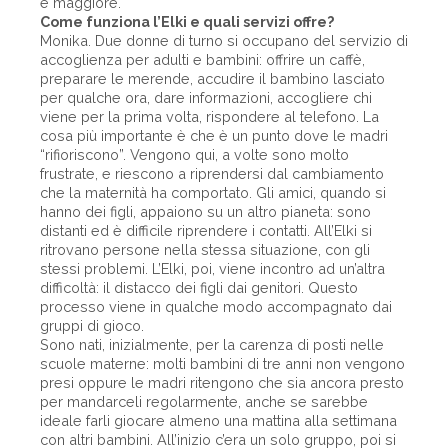
è maggiore.
Come funziona l’Elki e quali servizi offre?
Monika. Due donne di turno si occupano del servizio di
accoglienza per adulti e bambini: offrire un caffè,
preparare le merende, accudire il bambino lasciato
per qualche ora, dare informazioni, accogliere chi
viene per la prima volta, rispondere al telefono. La
cosa più importante è che è un punto dove le madri
“rifioriscono”. Vengono qui, a volte sono molto
frustrate, e riescono a riprendersi dal cambiamento
che la maternità ha comportato. Gli amici, quando si
hanno dei figli, appaiono su un altro pianeta: sono
distanti ed è difficile riprendere i contatti. All’Elki si
ritrovano persone nella stessa situazione, con gli
stessi problemi. L’Elki, poi, viene incontro ad un’altra
difficoltà: il distacco dei figli dai genitori. Questo
processo viene in qualche modo accompagnato dai
gruppi di gioco.
Sono nati, inizialmente, per la carenza di posti nelle
scuole materne: molti bambini di tre anni non vengono
presi oppure le madri ritengono che sia ancora presto
per mandarceli regolarmente, anche se sarebbe
ideale farli giocare almeno una mattina alla settimana
con altri bambini. All’inizio c’era un solo gruppo, poi si