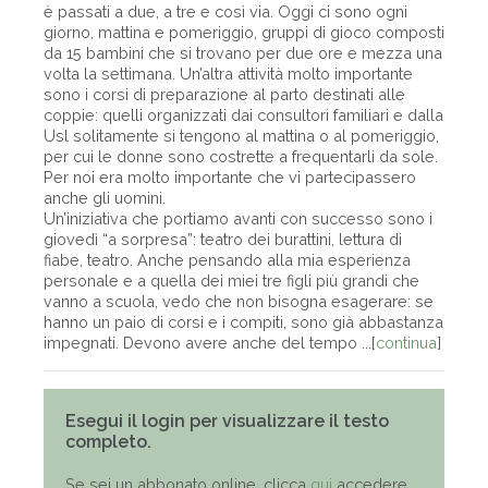
è passati a due, a tre e così via. Oggi ci sono ogni
giorno, mattina e pomeriggio, gruppi di gioco composti
da 15 bambini che si trovano per due ore e mezza una
volta la settimana. Un’altra attività molto importante
sono i corsi di preparazione al parto destinati alle
coppie: quelli organizzati dai consultori familiari e dalla
Usl solitamente si tengono al mattina o al pomeriggio,
per cui le donne sono costrette a frequentarli da sole.
Per noi era molto importante che vi partecipassero
anche gli uomini.
Un’iniziativa che portiamo avanti con successo sono i
giovedì “a sorpresa”: teatro dei burattini, lettura di
fiabe, teatro. Anche pensando alla mia esperienza
personale e a quella dei miei tre figli più grandi che
vanno a scuola, vedo che non bisogna esagerare: se
hanno un paio di corsi e i compiti, sono già abbastanza
impegnati. Devono avere anche del tempo ...[
continua
]
Esegui il login per visualizzare il testo
completo.
Se sei un abbonato online, clicca
qui
accedere,