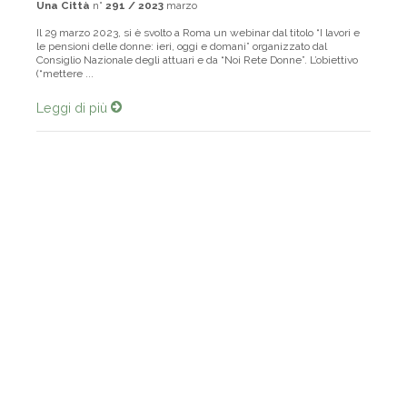
Una Città
n°
291 / 2023
marzo
Il 29 marzo 2023, si è svolto a Roma un webinar dal titolo “I lavori e
le pensioni delle donne: ieri, oggi e domani” organizzato dal
Consiglio Nazionale degli attuari e da “Noi Rete Donne”. L’obiettivo
(“mettere ...
Leggi di più