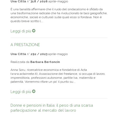
Una Città
n°
318 / 2026
aprile-maggio
È una banalità affermare che il ruolo del sindacalismo è sfidato da
una trasformazione radicale che ha rivoluzionato le basi geografiche,
economiche, sociali e culturali sulle quali esso si fondava. Non è
questo breve scritto l...
Leggi di più
A PRESTAZIONE
Una Città
n°
292 / 2023
aprile-maggio
Realizzata da
Barbara Bertoncin
Anna Soru, ricercatrice economica e fondatrice di Acta
(www.actainrete.it), Associazione dei freelance, si occupa di lavoro,
imprenditoria, professioni autonome, partite Iva, maternità e
paternità. Vorremmo rifare un po’ il punto su...
Leggi di più
Donne e pensioni in Italia: il peso di una scarsa
partecipazione al mercato del lavoro