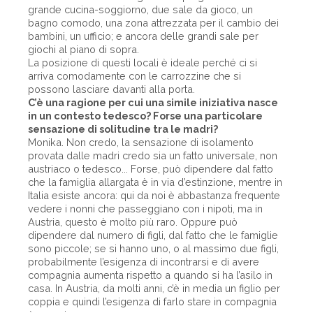
grande cucina-soggiorno, due sale da gioco, un
bagno comodo, una zona attrezzata per il cambio dei
bambini, un ufficio; e ancora delle grandi sale per
giochi al piano di sopra.
La posizione di questi locali è ideale perché ci si
arriva comodamente con le carrozzine che si
possono lasciare davanti alla porta.
C’è una ragione per cui una simile iniziativa nasce
in un contesto tedesco? Forse una particolare
sensazione di solitudine tra le madri?
Monika. Non credo, la sensazione di isolamento
provata dalle madri credo sia un fatto universale, non
austriaco o tedesco... Forse, può dipendere dal fatto
che la famiglia allargata è in via d’estinzione, mentre in
Italia esiste ancora: qui da noi è abbastanza frequente
vedere i nonni che passeggiano con i nipoti, ma in
Austria, questo è molto più raro. Oppure può
dipendere dal numero di figli, dal fatto che le famiglie
sono piccole; se si hanno uno, o al massimo due figli,
probabilmente l’esigenza di incontrarsi e di avere
compagnia aumenta rispetto a quando si ha l’asilo in
casa. In Austria, da molti anni, c’è in media un figlio per
coppia e quindi l’esigenza di farlo stare in compagnia