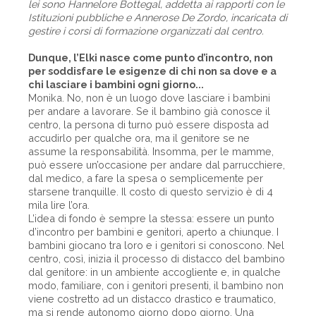
lei sono Hannelore Bottegal, addetta ai rapporti con le
Istituzioni pubbliche e Annerose De Zordo, incaricata di
gestire i corsi di formazione organizzati dal centro.
Dunque, l’Elki nasce come punto d’incontro, non
per soddisfare le esigenze di chi non sa dove e a
chi lasciare i bambini ogni giorno...
Monika. No, non è un luogo dove lasciare i bambini
per andare a lavorare. Se il bambino già conosce il
centro, la persona di turno può essere disposta ad
accudirlo per qualche ora, ma il genitore se ne
assume la responsabilità. Insomma, per le mamme,
può essere un’occasione per andare dal parrucchiere,
dal medico, a fare la spesa o semplicemente per
starsene tranquille. Il costo di questo servizio è di 4
mila lire l’ora.
L’idea di fondo è sempre la stessa: essere un punto
d’incontro per bambini e genitori, aperto a chiunque. I
bambini giocano tra loro e i genitori si conoscono. Nel
centro, così, inizia il processo di distacco del bambino
dal genitore: in un ambiente accogliente e, in qualche
modo, familiare, con i genitori presenti, il bambino non
viene costretto ad un distacco drastico e traumatico,
ma si rende autonomo giorno dopo giorno. Una