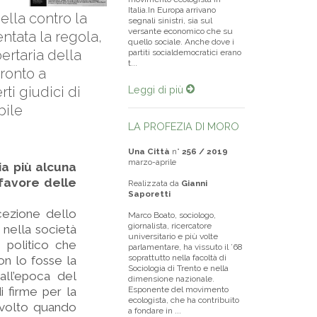
Italia.In Europa arrivano
ella contro la
segnali sinistri, sia sul
versante economico che su
entata la regola,
quello sociale. Anche dove i
ertaria della
partiti socialdemocratici erano
t...
pronto a
ti giudici di
Leggi di più
bile
LA PROFEZIA DI MORO
Una Città
n°
256 / 2019
marzo-aprile
ia più alcuna
 favore delle
Realizzata da
Gianni
Saporetti
cezione dello
Marco Boato, sociologo,
giornalista, ricercatore
e nella società
universitario e più volte
 politico che
parlamentare, ha vissuto il ’68
soprattutto nella facoltà di
on lo fosse la
Sociologia di Trento e nella
 all’epoca del
dimensione nazionale.
i firme per la
Esponente del movimento
ecologista, che ha contribuito
onvolto quando
a fondare in ...