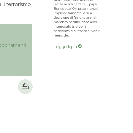
il terrorismo,
rivolta ai soli cardinali, papa
Benedetto XVI preannunciò
improvvisamente la sua
decisione di "rinunciare” al
mandato petrino, dopo aver
interrogato la propria
coscienza e di fronte al venir
meno de...
bbonamenti
Leggi di più