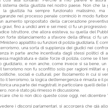
a così alla lontana? Perché a mio parere è allora 
sistema della giustizia nel nostro paese. Non che la g
 la giustizia ha sempre funzionato malissimo, ma l
garanzie nel processo penale cominciò in modo furibon
u un aumento spropositato della carcerazione preventiv
iù gravi, fino a undici anni e sei mesi; ci fu un progressiv
udice Istruttore, che allora esisteva, su quella del Pubbl
con forte sbilanciamento a sfavore della difesa; ci fu 
inistero appiattito su funzioni di polizia giudiziaria. E com
l terrorismo, una sorta di supplenza dei giudici nei confr
enza in parte anche incentivata dagli stessi politici di a
tessa magistratura e dalle forze di polizia, come se il te
 giudiziario, e non anche, come invece si sa bene, un f
Il terrorismo non fu sconfitto solo per ragioni militari e 
olitiche, sociali e culturali, per l’isolamento in cui si v
tto il terrorismo, la logica dell’emergenza è rimasta e il
torica una parte dei magistrati, in particolare quelli dell
ro, non è stato più rimesso in discussione.
rcare che io non dico queste cose oggi, nel dicembre ’
vedere i discorsi parlamentari, si accorgerà che già all