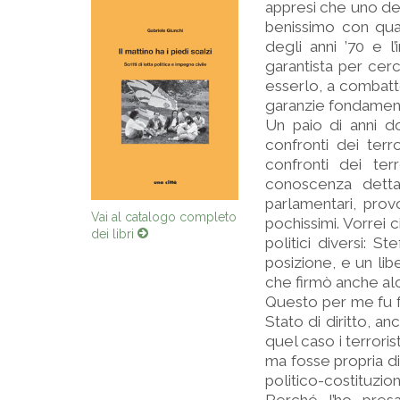
appresi che uno dei
benissimo con quant
degli anni ’70 e l’
garantista per cer
esserlo, a combatte
garanzie fondamental
Un paio di anni dop
confronti dei terr
confronti dei ter
conoscenza dettag
parlamentari, prov
Vai al catalogo completo
pochissimi. Vorrei 
dei libri
politici diversi: S
posizione, e un lib
che firmò anche alc
Questo per me fu f
Stato di diritto, an
quel caso i terroris
ma fosse propria d
politico-costituzion