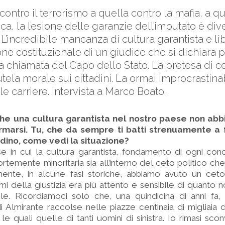
ontro il terrorismo a quella contro la mafia, a qu
ica, la lesione delle garanzie dell’imputato è div
 L’incredibile mancanza di cultura garantista e lib
ione costituzionale di un giudice che si dichiara 
 chiamata del Capo dello Stato. La pretesa di cer
utela morale sui cittadini. La ormai improcrastina
e carriere. Intervista a Marco Boato.
he una cultura garantista nel nostro paese non abb
fermarsi. Tu, che da sempre ti batti strenuamente a
adino, come vedi la situazione?
e in cui la cultura garantista, fondamento di ogni con
fortemente minoritaria sia all’interno del ceto politico ch
lmente, in alcune fasi storiche, abbiamo avuto un ceto
i della giustizia era più attento e sensibile di quanto n
ile. Ricordiamoci solo che, una quindicina di anni fa,
di Almirante raccolse nelle piazze centinaia di migliaia d
le quali quelle di tanti uomini di sinistra. Io rimasi sc