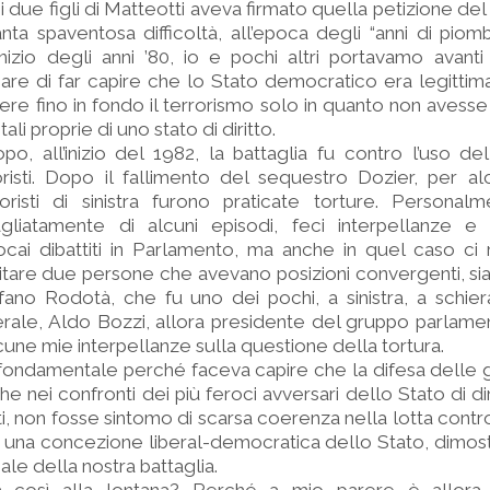
 due figli di Matteotti aveva firmato quella petizione del
a spaventosa difficoltà, all’epoca degli “anni di piombo
inizio degli anni ’80, io e pochi altri portavamo avanti
care di far capire che lo Stato democratico era legitti
re fino in fondo il terrorismo solo in quanto non avesse
i proprie di uno stato di diritto.
o, all’inizio del 1982, la battaglia fu contro l’uso del
oristi. Dopo il fallimento del sequestro Dozier, per al
roristi di sinistra furono praticate torture. Personal
liatamente di alcuni episodi, feci interpellanze e i
ocai dibattiti in Parlamento, ma anche in quel caso ci
citare due persone che avevano posizioni convergenti, sia
tefano Rodotà, che fu uno dei pochi, a sinistra, a schier
erale, Aldo Bozzi, allora presidente del gruppo parlamen
une mie interpellanze sulla questione della tortura.
ondamentale perché faceva capire che la difesa delle g
che nei confronti dei più feroci avversari dello Stato di dir
ti, non fosse sintomo di scarsa coerenza nella lotta contro
i una concezione liberal-democratica dello Stato, dimost
ale della nostra battaglia.