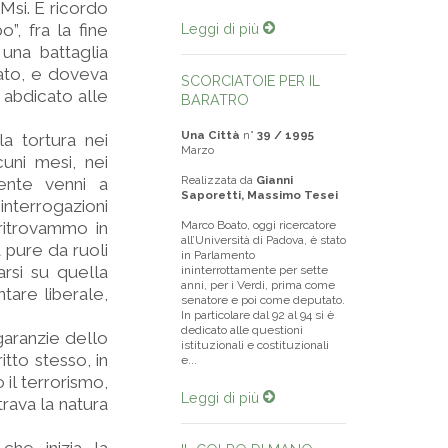
 Msi. E ricordo
”, fra la fine
Leggi di più
 una battaglia
mato, e doveva
SCORCIATOIE PER IL
 abdicato alle
BARATRO
Una Città
n°
39 / 1995
la tortura nei
Marzo
cuni mesi, nei
Realizzata da
Gianni
mente venni a
Saporetti, Massimo Tesei
nterrogazioni
 ritrovammo in
Marco Boato, oggi ricercatore
all’Università di Padova, è stato
 pure da ruoli
in Parlamento
arsi su quella
ininterrottamente per sette
anni, per i Verdi, prima come
tare liberale,
senatore e poi come deputato.
In particolare dal 92 al 94 si è
dedicato alle questioni
aranzie dello
istituzionali e costituzionali
itto stesso, in
e...
 il terrorismo,
Leggi di più
rava la natura