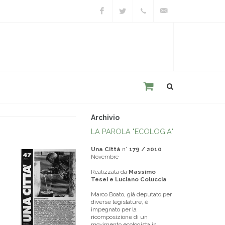
Facebook
Twitter
+39
unacitta@unacitta.o
0543
21422
Archivio
LA PAROLA "ECOLOGIA"
Una Città
n°
179 / 2010
Novembre
Realizzata da
Massimo
Tesei e Luciano Coluccia
Marco Boato, già deputato per
diverse legislature, è
impegnato per la
ricomposizione di un
movimento ecologista in