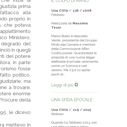
che inizia la
IL COLPO DI MANO
iustizia prima
Una Città
n°
136 / 2006
’attacco alla
Febbraio
do proprio in
Realizzata da
Massimo
a, che poteva
Tesei
o appiattimento
Marco Boato è deputato
ico Ministero,
Verde, presidente del Gruppo
un degrado del
Misto alla Camera e membro
della Commissione Affari
inciò in quegli
Costituzionali. Quest’estate la
onti del potere
proposta di una nuova legge
llora, in parte
elettorale è arrivata veramente
come un fulmine a ciel
rrorismo fosse
sereno. Ma il 9 e 10 aprile
atto politico,
pochi el...
giudiziarie, ma
Leggi di più
enne a trovare.
 potere enorme
e Procure della
UNA SFIDA EPOCALE
Una Città
n°
219 / 2015
95, le dicevo
febbraio
Quando l’11 febbraio 2013, con
ora mettevo in
una allocuzione in latino