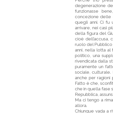
Perché l’ho pres
degenerazione del 
funzionasse bene,
concezione delle 
quegli anni. Ci f
arrivare, nei casi p
della figura del Gi
cioè dell’accusa, 
ruolo del Pubblico M
anni, nella lotta a
politico, una suppl
rivendicata dalla s
puramente un fatto
sociale, culturale. 
anche per ragioni p
Fatto è che, sconfi
che in quella fase s
Repubblica, assunse
Ma ci tengo a rima
allora.
Chiunque vada a ri