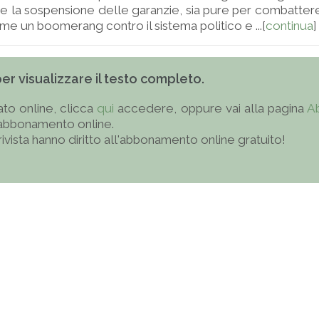
he la sospensione delle garanzie, sia pure per combattere 
e un boomerang contro il sistema politico e ...[
continua
]
 per visualizzare il testo completo.
to online, clicca
qui
accedere, oppure vai alla pagina
A
'abbonamento online.
 rivista hanno diritto all'abbonamento online gratuito!