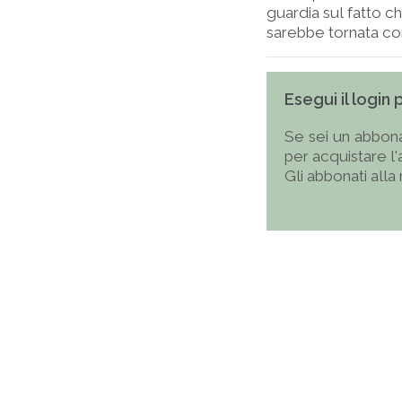
guardia sul fatto c
sarebbe tornata com
Esegui il login
Se sei un abbona
per acquistare l
Gli abbonati alla