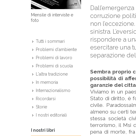
Dall’emergenza c
corruzione polit
Mensile di interviste e
foto
non l’eccezione.
sinistra. L’evers
rispondere a una
Tutti i sommari
esercitare una t
Problemi d'ambiente
separazione dell
Problemi di lavoro
Problemi di scuola
Sembra proprio c
L'altra tradizione
possibilità di af
In memoria
garanzie del citt
Internazionalismo
Viviamo in un paes
Stato di diritto, è 
Ricordarsi
civile. Paradossa
Storie
almeno su certi tem
I nostri editoriali
stessa società civ
terrorismo, il Msi 
I nostri libri
pena di morte, fra 