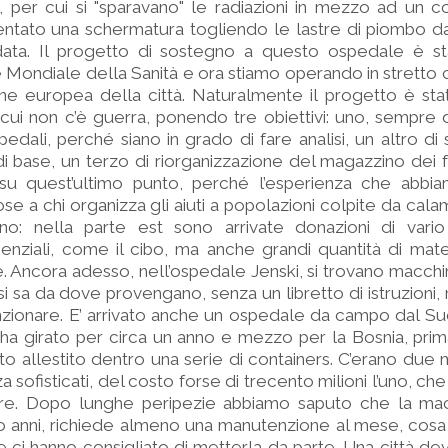
per cui si "sparavano" le radiazioni in mezzo ad un co
entato una schermatura togliendo le lastre di piombo da
a. Il progetto di sostegno a questo ospedale è sta
e Mondiale della Sanità e ora stiamo operando in strett
one europea della città. Naturalmente il progetto è st
 cui non c’è guerra, ponendo tre obiettivi: uno, sempre 
pedali, perché siano in grado di fare analisi, un altro di
 di base, un terzo di riorganizzazione del magazzino dei f
e su quest’ultimo punto, perché l’esperienza che abbi
e a chi organizza gli aiuti a popolazioni colpite da calam
o: nella parte est sono arrivate donazioni di vario
nziali, come il cibo, ma anche grandi quantità di mater
 Ancora adesso, nell’ospedale Jenski, si trovano macchin
si sa da dove provengano, senza un libretto di istruzioni,
onare. E’ arrivato anche un ospedale da campo dal Suda
ha girato per circa un anno e mezzo per la Bosnia, prima
o allestito dentro una serie di containers. C’erano due 
za sofisticati, del costo forse di trecento milioni l’uno, ch
re. Dopo lunghe peripezie abbiamo saputo che la mac
anni, richiede almeno una manutenzione al mese, cosa i
e ci hanno consigliato di metterla da parte. Una città de