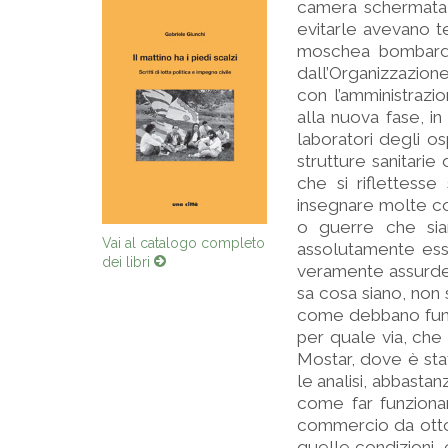
camera schermata, 
evitarle avevano t
moschea bombardat
dall’Organizzazion
con l’amministrazi
alla nuova fase, in
laboratori degli os
strutture sanitarie
che si riflettess
insegnare molte cos
o guerre che sian
Vai al catalogo completo
assolutamente esse
dei libri
veramente assurde.
sa cosa siano, non 
come debbano funzi
per quale via, che 
Mostar, dove è stat
le analisi, abbastan
come far funziona
commercio da otto 
quelle condizioni, 