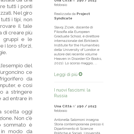
Una Città
n°
290 / 2023
febbraio
 tutti i ponti
zzati. Nel giro
Realizzata da
Project
Syndicate
tti i tipi, non
trovare il tale
Slavoj Zizek, docente di
a di creare più
Filosofia alla European
Graduate School, è direttore
i gruppi e le
internazionale del Birkbeck
i loro sforzi,
Institute for the Humanities
della University of London e
ie.
autore del recente volume
Heaven in Disorder (Or Books,
2021). Lo scorso maggio, ...
ll’esempio del
 furgoncino ce
Leggi di più
frigorifero da
mputer, e così
I nuovi fascismi: la
ro a stringere
Russia
 ad entrare in
Una Città
n°
290 / 2023
a scelta oggi
febbraio
azione. Non c’è
Antonella Salomoni insegna
tto sommato è
Storia contemporanea presso il
Dipartimento di Scienze
a in modo da
Politiche e Sociali, Università