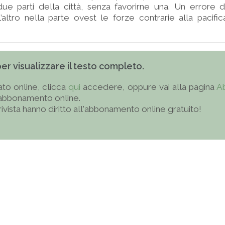
e parti della città, senza favorirne una. Un errore d
’altro nella parte ovest le forze contrarie alla pacifica
 per visualizzare il testo completo.
to online, clicca
qui
accedere, oppure vai alla pagina
A
'abbonamento online.
 rivista hanno diritto all'abbonamento online gratuito!