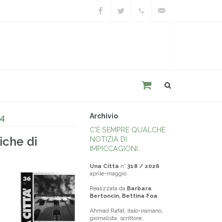
Facebook
Twitter
+39
unacitta@unacitta.o
0543
21422
Archivio
94
C'È SEMPRE QUALCHE
iche di
NOTIZIA DI
IMPICCAGIONI...
Una Città
n°
318 / 2026
aprile-maggio
Realizzata da
Barbara
Bertoncin, Bettina Foa
Ahmad Rafat, italo-iraniano,
giornalista, scrittore,