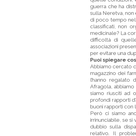
guerra che ha distr
sulla Neretva, non 
di poco tempo nella 
classificati, non o
medicinale? La cors
difficoltà di que
associazioni presen
per evitare una dup
Puoi spiegare cos
Abbiamo cercato di 
magazzino dei farm
l’hanno regalato d
Afragola, abbiamo 
siamo riusciti ad o
profondi rapporti d
buoni rapporti con l
Però ci siamo anc
irrinunciabile, se s
dubbio sulla disp
relativo. Il pro