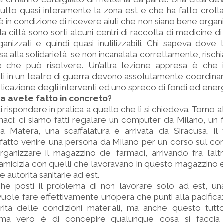
utto quasi interamente la zona est e che ha fatto crollare
è in condizione di ricevere aiuti che non siano bene organi
città sono sorti alcuni centri di raccolta di medicine di tu
rganizzati e quindi quasi inutilizzabili. Chi sapeva dove 
a alla solidarietà, se non incanalata correttamente, rischi
lle che può risolvere. Un’altra lezione appresa è che 
ti in un teatro di guerra devono assolutamente coordinare 
licazione degli interventi ed uno spreco di fondi ed energ
a avete fatto in concreto?
rispondere in pratica a quello che lì si chiedeva. Torno a
aci: ci siamo fatti regalare un computer da Milano, un
a Matera, una scaffalatura è arrivata da Siracusa, il 
fatto venire una persona da Milano per un corso sul co
rganizzare il magazzino dei farmaci, arrivando fra l’alt
’amicizia con quelli che lavoravano in questo magazzino e
e autorità sanitarie ad est.
he posti il problema di non lavorare solo ad est, un
i vuole fare effettivamente un’opera che punti alla pacific
arità delle condizioni materiali, ma anche questo tu
blema vero è di concepire qualunque cosa si facci