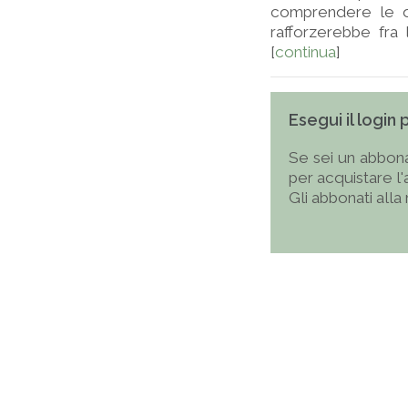
comprendere le du
rafforzerebbe fra l
[
continua
]
Esegui il login
Se sei un abbona
per acquistare l
Gli abbonati alla