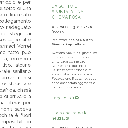
rridoio e per
DA SOTTO E’
l tetto di una
SPUNTATA UNA
to finanziato
CHIOMA ROSA
o collegamento
ato riadeguato
Una Città
n°
316 / 2026
febbraio
di sostegno ai
 sostegno alle
Realizzata da
Sofia Mischi,
Simone Zoppellaro
armaci. Vorrei
amo fatto può
Svetlana Anokhina, giornalista,
attivista e sostenitrice dei
ità, terremoti
diritti delle donne del
 tipo, alcune
Daghestan e dell’intero
Caucaso settentrionale, è
iale sanitario
stata costretta a lasciare la
ari che non si
Federazione Russa nel 2021
 non si capisce
dopo esser stata aggredita e
minacciata di morte. ...
frica, chissà
 di arrivare a
Leggi di più
macchinari per
e non si sapeva
Il lato oscuro della
china è fuori
neutralità
mpossibile in
vastata da una