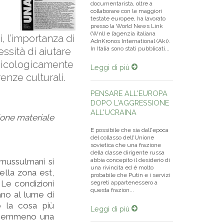
documentarista, oltre a
collaborare con le maggiori
testate europee, ha lavorato
presso la World News Link
(Wnl) e l’agenzia italiana
li, l’importanza di
AdnKronos International (Aki).
In Italia sono stati pubblicati...
ssità di aiutare
psicologicamente
Leggi di più
enze culturali.
PENSARE ALL'EUROPA
DOPO L'AGGRESSIONE
ALL'UCRAINA
ione materiale
E possibile che sia dall'epoca
del collasso dell'Unione
sovietica che una frazione
della classe dirigente russa
 mussulmani si
abbia concepito il desiderio di
una rivincita ed è molto
ella zona est,
probabile che Putin e i servizi
 Le condizioni
segreti appartenessero a
questa frazion...
ano al lume di
o la cosa più
Leggi di più
a nemmeno una