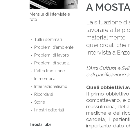
A MOST
Mensile di interviste e
foto
La situazione disa
lavorare alle pi
materialmente i
Tutti i sommari
quei croati che n
Problemi d'ambiente
Intervista a Enz
Problemi di lavoro
Problemi di scuola
L’Arci Cultura e Sv
L'altra tradizione
e di pacificazione a
In memoria
Internazionalismo
Quali obbiettivi 
Il primo obbiettiv
Ricordarsi
combattevano, e ch
Storie
mussulmana, della 
I nostri editoriali
mediche e dei ricov
candela, i pazien
I nostri libri
importante dato c