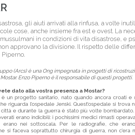
AR
strosa, gli aiuti arrivati alla rinfusa, a volte inuti
ccole cose, anche insieme fra est e ovest. La nece
 mussulmani in condizioni di vita disastrose, e 
on approvano la divisione. Il rispetto delle differ
o Piperno.
iluppo (Arcs) è una Ong impegnata in progetti di ricostruz
 Mostar. Enzo Piperno è il responsabile di questi progetti.
avete dato alla vostra presenza a Mostar?
o è un progetto sanitario, nato quando ancora croati e
e riguarda l’ospedale Jenski. Quest’ospedale si trova n
città e durante la guerra è stato più volte bombardato.
erati erano indicibili: i pochissimi medici rimasti operav
ti erano nei sottoscala. Per le radiografie, che eran
he si faceva soprattutto chirurgia di guerra, non c’er