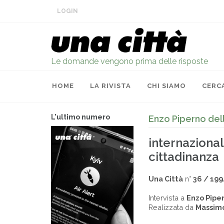
LOGIN
Le domande vengono prima delle risposte
HOME
LA RIVISTA
CHI SIAMO
CERC
L'ultimo numero
Enzo Piperno dell
internaziona
cittadinanza
Una Città
n°
36 / 199
Intervista a
Enzo Pipe
Realizzata da
Massim