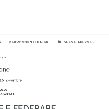
A
ABBONAMENTI E LIBRI
AREA RISERVATA
are
ione
020
novembre
rtese
Saporetti
E E FEDERARE