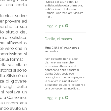
Russia del 1905 e del ’17,
i a una certa
antistalinista della prima ora,
antifascista in Italia e in
Francia, Andrea Caffi, vissuto
emica: scrive
in d...
per provare ad
Leggi di più
 perché la sua
lo studio del
re realistica;
Danilo, ci manchi
e all’aspetto
’è vero che in
Una Città
n°
303 / 2024
settembre
commissione si
della forma”.
Non c’è stato, non si dice
clamore, ma nean­che
lla sua vita e
eccessiva attenzione al
storici si sono
centenario della nascita di
Danilo Dolci, sociologo
ltà Silvio è un
prestigioso, che ha impegnato
nza di giovane
la sua vita in una duplice
direzione: educare i cittadini a
i ranghi della
una conoscenza intellige...
 si restava un
re a Camerino;
Leggi di più
 universitaria
avendo avuto un