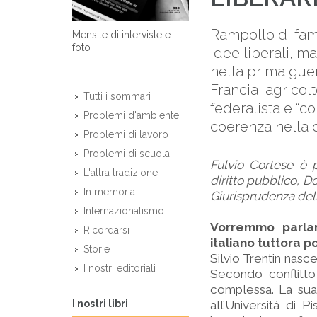
Rampollo di fam
Mensile di interviste e
foto
idee liberali, m
nella prima guer
Francia, agricolt
Tutti i sommari
federalista e “co
Problemi d'ambiente
coerenza nella d
Problemi di lavoro
Problemi di scuola
Fulvio Cortese è p
L'altra tradizione
diritto pubblico, Do
In memoria
Giurisprudenza dell
Internazionalismo
Vorremmo parlare
Ricordarsi
italiano tuttora p
Storie
Silvio Trentin nas
I nostri editoriali
Secondo conflitto
complessa. La sua è
I nostri libri
all’Università di 