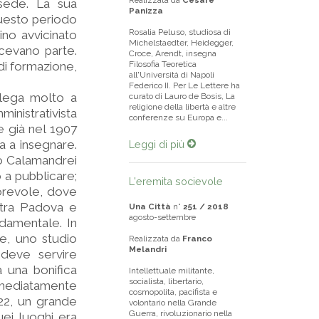
Realizzata da
Cesare
 sede. La sua
Panizza
questo periodo
Rosalia Peluso, studiosa di
ino avvicinato
Michelstaedter, Heidegger,
acevano parte.
Croce, Arendt, insegna
di formazione,
Filosofia Teoretica
all'Università di Napoli
Federico II. Per Le Lettere ha
 lega molto a
curato di Lauro de Bosis, La
religione della libertà e altre
ministrativista
conferenze su Europa e...
e già nel 1907
a a insegnare.
Leggi di più
ero Calamandrei
 a pubblicare;
L'eremita socievole
utorevole, dove
, tra Padova e
Una Città
n°
251 / 2018
agosto-settembre
damentale. In
te, uno studio
Realizzata da
Franco
Melandri
 deve servire
a una bonifica
Intellettuale militante,
socialista, libertario,
immediatamente
cosmopolita, pacifista e
22, un grande
volontario nella Grande
Guerra, rivoluzionario nella
uei luoghi era