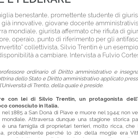
iglia benestante, promettente studente di giuri
a già innovative, giovane docente amministrativis
ra mondiale, giurista affermato che rifiuta di giur
ore, operaio, punto di riferimento per gli antifasc
nvertito” collettivista, Silvio Trentin è un esempi
isponibilità a cambiare. Intervista a Fulvio Corte
rofessore ordinario di Diritto amministrativo e insegna 
ttrina dello Stato e Diritto amministrativo applicato press
’Università di Trento, della quale è preside.
 con lei di Silvio Trentin, un protagonista dell’
oco conosciuto in Italia.
ce nel 1885 a San Donà di Piave e muore nel 1944; non ve
 mondiale. Attraversa dunque una stagione storica pa
 una famiglia di proprietari terrieri, molto ricca, che 
Pisa, probabilmente perché lo zio della moglie era Vit