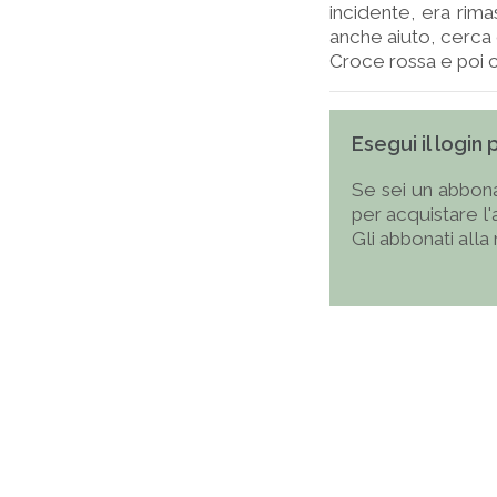
incidente, era rima
anche aiuto, cerca 
Croce rossa e poi co
Esegui il login
Se sei un abbona
per acquistare l
Gli abbonati alla