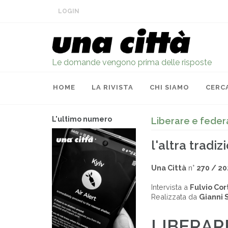
LOGIN
Le domande vengono prima delle risposte
HOME
LA RIVISTA
CHI SIAMO
CERC
L'ultimo numero
Liberare e feder
l'altra tradiz
Una Città
n°
270 / 2
Intervista a
Fulvio Co
Realizzata da
Gianni 
LIBERAR