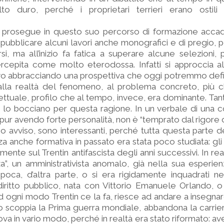
to duro, perché i proprietari terrieri erano ostil
prosegue in questo suo percorso di formazione accad
pubblicare alcuni lavori anche monografici e di pregio, 
si, ma all’inizio fa fatica a superare alcune selezioni,
rcepita come molto eterodossa. Infatti si approccia al
ivo abbracciando una prospettiva che oggi potremmo defini
alla realtà del fenomeno, al problema concreto, più ch
tuale, profilo che al tempo, invece, era dominante. Tant
i lo bocciano per questa ragione. In un verbale di una 
 pur avendo forte personalità, non è “temprato dal rigore 
io avviso, sono interessanti, perché tutta questa parte de
a anche formativa in passato era stata poco studiata: gli 
ente sul Trentin antifascista degli anni successivi. In rea
a”, un amministrativista anomalo, già nella sua esperie
epoca, d’altra parte, o si era rigidamente inquadrati ne
 diritto pubblico, nata con Vittorio Emanuele Orlando, o
d ogni modo Trentin ce la fa, riesce ad andare a insegna
scoppia la Prima guerra mondiale, abbandona la carriera
prova in vario modo, perché in realtà era stato riformato: 