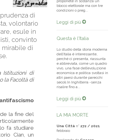
proponete in sostanza un
blocco elettorale ma con tre
condizioni o preg...
sprudenza di
Leggi di più
ta, volontario
are, esule in
Questa è l'Italia
isti, convinto
o mirabile di
Lo studio della storia moderna
dell’Italia è interessante,
se.
perché ci presenta, riassunta
e abbreviata, come un quadro
vivo, una fase dell’evoluzione
Istituzioni di
economica e politica svoltasi in
altri paesi durante parecchi
o la Facoltà di
secoli.In Inghilterra -senza
risalire fino a...
Leggi di più
antifascismo
de la fine del
LA MIA MORTE
rticolarmente
Una Città
n°
272 / 2021
lo fa studiare
febbraio
torio Cian, un