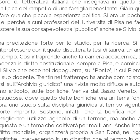
sore di letteratura italiana che insegnava in quella
 tipica del rampollo di una famiglia benestante. Già in 
fare qualche piccola esperienza politica. Si era un poch
le, perché alcuni professori dell’Università di Pisa ne f
escere la sua consapevolezza “pubblica”, anche se Silvio, 
a predilezione forte per lo studio, per la ricerca. Si
il professore con il quale discuterà la tesi di laurea, un am
 tempo. Così intraprende anche la carriera accademica, 
cenza in diritto costituzionale, sempre a Pisa, e cominci
 di Silvio che esce nel dopoguerra, sul “Ponte”, in cui Pi
 suo docente. Trentin nel frattempo ha anche cominciato
si, sull’“Archivio giuridico”, una rivista molto diffusa e a
imo articolo, sulle bonifiche. Veniva dal Basso Veneto
 paludose, dove quello delle bonifiche era un tema fon
ora uno studio sulla disciplina giuridica al tempo vigen
rte impronta. Sostiene, infatti, che la bonifica non
igliorare l’utilizzo agricolo di un terreno, ma anche 
E questo è un tema che coltiverà per molti anni. Anche 
litto mondiale, organizzerà proprio a San Donà, nel 19
ifiche, intervenendo in un dibattito che al tempo in q