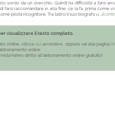
sto sordo da un orecchio. Quindi ha difficoltà a farsi arr
di farsi raccomandare e, alla fine, ce la fa, prima come v
me pilota ricognitore. Tra l’altro il suo biografo u ...[
conti
 per visualizzare il testo completo.
to online, clicca
qui
accedere, oppure vai alla pagina
A
'abbonamento online.
 rivista hanno diritto all'abbonamento online gratuito!