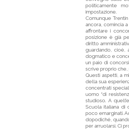
politicamente mol
impostazione.
Comunque Trentin 
ancora, comincia a 
affrontare i concor
posizione è già pe
diritto amministrat
guardando, cioè, 
dogmatico e concet
un paio di concors
scrive proprio che,
Questi aspetti, a m
della sua esperienz
concentrati specialm
uomo “di resistenz
studioso. A quell’
Scuola italiana di
poco emarginati. A
dopodiché, quando 
per arruolarsi. Ci 