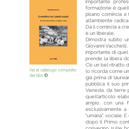
importante profes
formazione è quella
pisano comincia a 
all’ambiente radica
Da lì comincia a cr
è un liberale.
Dimostra subito un
Giovanni Vacchelli, 
importante di quel
prende la libera do
C’è un bel ritratto
Vai al catalogo completo
lo ricorda come un
dei libri
già prima di laurear
pubblica il suo pr
Venezia, da terre
quell’articolo elab
ampio, con una fo
esclusivamente a m
“umana”, sociale. 
dopo il Primo conf
convegno sulle bon