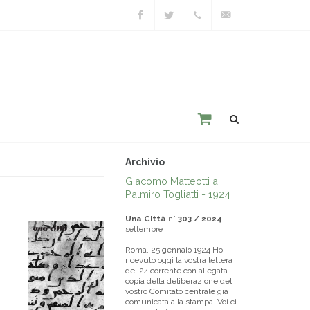
Facebook
Twitter
+39
unacitta@unacitta.o
0543
21422
Archivio
Giacomo Matteotti a
Palmiro Togliatti - 1924
Una Città
n°
303 / 2024
settembre
Roma, 25 gennaio 1924 Ho
ricevuto oggi la vostra lettera
del 24 corrente con allegata
copia della deliberazione del
vostro Comitato centrale già
comunicata alla stampa. Voi ci