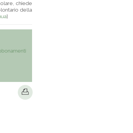
uolare, chiede
olontario della
nua
]
bbonamenti