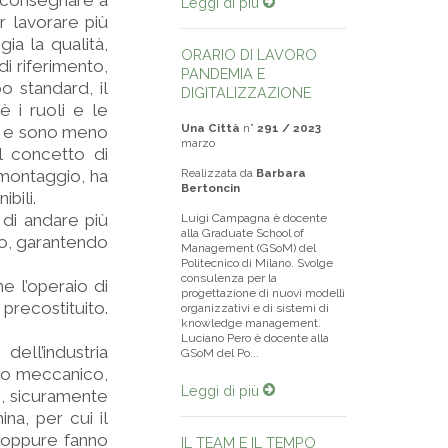
a consegnare a
Leggi di più
ar lavorare più
a la qualità,
ORARIO DI LAVORO
di riferimento,
PANDEMIA E
o standard, il
DIGITALIZZAZIONE
è i ruoli e le
Una Città
n°
291 / 2023
no e sono meno
marzo
l concetto di
 montaggio, ha
Realizzata da
Barbara
Bertoncin
bili.
 di andare più
Luigi Campagna è docente
alla Graduate School of
to, garantendo
Management (GSoM) del
Politecnico di Milano. Svolge
consulenza per la
e l’operaio di
progettazione di nuovi modelli
precostituito.
organizzativi e di sistemi di
knowledge management.
Luciano Pero è docente alla
ll’industria
GSoM del Po...
ito meccanico,
Leggi di più
5%, sicuramente
ina, per cui il
, oppure fanno
IL TEAM E IL TEMPO