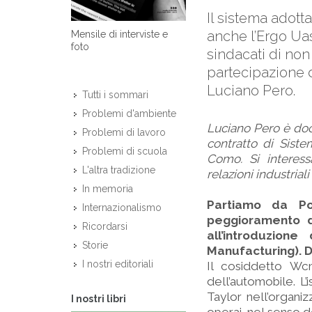
Il sistema adott
anche l’Ergo Uas
Mensile di interviste e
foto
sindacati di non
partecipazione de
Luciano Pero.
Tutti i sommari
Problemi d'ambiente
Luciano Pero è doc
Problemi di lavoro
contratto di Siste
Problemi di scuola
Como. Si interessa
L'altra tradizione
relazioni industrial
In memoria
Partiamo da Po
Internazionalismo
peggioramento de
Ricordarsi
all’introduzion
Storie
Manufacturing). Di
I nostri editoriali
Il cosiddetto Wcm
dell’automobile. L’
Taylor nell’organi
I nostri libri