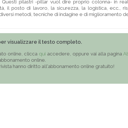
i. Questi pilastri -pillar vuol dire proprio colonna- in r
à, il posto di lavoro, la sicurezza, la logistica, ecc., ri
iversi metodi, tecniche di indagine e di miglioramento de
 per visualizzare il testo completo.
to online, clicca
qui
accedere, oppure vai alla pagina
A
'abbonamento online.
 rivista hanno diritto all'abbonamento online gratuito!