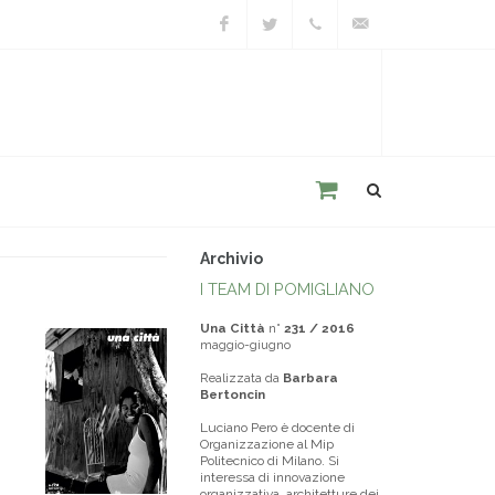
Facebook
Twitter
+39
unacitta@unacitta.o
0543
21422
Archivio
I TEAM DI POMIGLIANO
Una Città
n°
231 / 2016
maggio-giugno
Realizzata da
Barbara
Bertoncin
Luciano Pero è docente di
Organizzazione al Mip
Politecnico di Milano. Si
interessa di innovazione
organizzativa, architetture dei