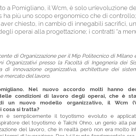
ato a Pomigliano, il Wcm, è solo un’evoluzione de
 ha più uno scopo ergonomico che di controllo; 
 aver chiesto, in cambio di innegabili sacrifici, 
gli operai alla progettazione; i contratti “a menù”
ente di Organizzazione per il Mip Politecnico di Milano 
mi Organizzativi presso la Facoltà di Ingegneria dei S
 di innovazione organizzativa, architetture dei sistem
i e mercato del lavoro.
migliano. Nel nuovo accordo molti hanno de
lle condizioni di lavoro degli operai, che è st
e di un nuovo modello organizzativo, il Wcm (
 cosa si tratta?
 è semplicemente il toyotismo evoluto e applicato 
ispiratore del toyotismo è Taiichi Ohno, un genio alla par
zzazione del lavoro, che in realtà però non era molto in