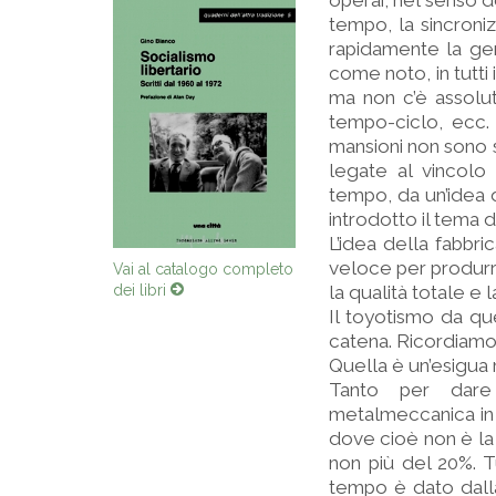
operai, nel senso d
tempo, la sincroniz
rapidamente la gen
come noto, in tutti 
ma non c’è assoluta
tempo-ciclo, ecc. 
mansioni non sono 
legate al vincolo
tempo, da un’idea d
introdotto il tema d
L’idea della fabbri
veloce per produrr
Vai al catalogo completo
dei libri
la qualità totale e 
Il toyotismo da qu
catena. Ricordiamo 
Quella è un’esigua
Tanto per dare u
metalmeccanica in 
dove cioè non è la 
non più del 20%. Tu
tempo è dato dalla