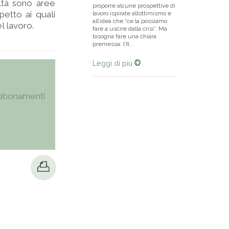
ealtà sono aree
proporre alcune prospettive di
spetto ai quali
lavoro ispirate all’ottimismo e
all’idea che “ce la possiamo
l lavoro.
fare a uscire dalla crisi”. Ma
bisogna fare una chiara
premessa: l’It...
Leggi di più
bbonamenti