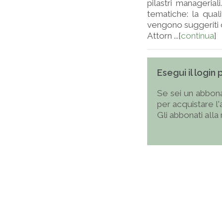
pilastri managerial
tematiche: la qualit
vengono suggeriti d
Attorn ...[
continua
]
Esegui il login
Se sei un abbona
per acquistare l
Gli abbonati alla