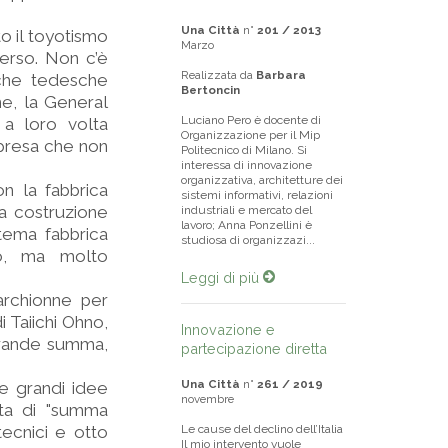
Una Città
n°
201 / 2013
to il toyotismo
Marzo
verso. Non c’è
Realizzata da
Barbara
iche tedesche
Bertoncin
me, la General
Luciano Pero è docente di
 a loro volta
Organizzazione per il Mip
mpresa che non
Politecnico di Milano. Si
interessa di innovazione
organizzativa, architetture dei
on la fabbrica
sistemi informativi, relazioni
lla costruzione
industriali e mercato del
lavoro; Anna Ponzellini è
stema fabbrica
studiosa di organizzazi...
mo, ma molto
Leggi di più
Marchionne per
i Taiichi Ohno,
Innovazione e
 grande summa,
partecipazione diretta
Una Città
n°
261 / 2019
ne grandi idee
novembre
rta di "summa
tecnici e otto
Le cause del declino dell’Italia
Il mio intervento vuole