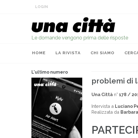
LOGIN
Le domande vengono prima delle risposte
HOME
LA RIVISTA
CHI SIAMO
CERC
L'ultimo numero
problemi di 
Una Città
n°
178 / 20
Intervista a
Luciano P
Realizzata da
Barbara
PARTECI