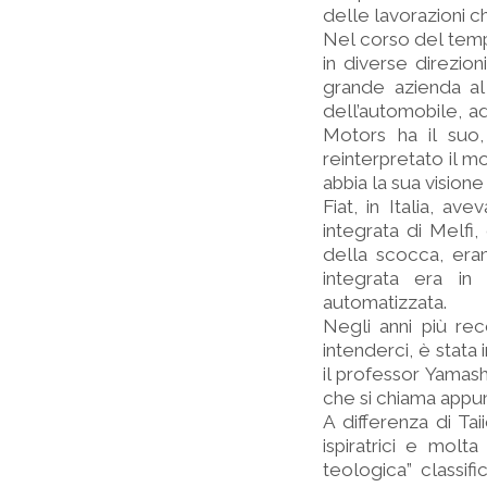
delle lavorazioni c
Nel corso del tempo
in diverse direzio
grande azienda al
dell’automobile, a
Motors ha il suo,
reinterpretato il m
abbia la sua vision
Fiat, in Italia, av
integrata di Melfi,
della scocca, erano
integrata era in
automatizzata.
Negli anni più rec
intenderci, è stata 
il professor Yamas
che si chiama appu
A differenza di Tai
ispiratrici e mol
teologica” classif