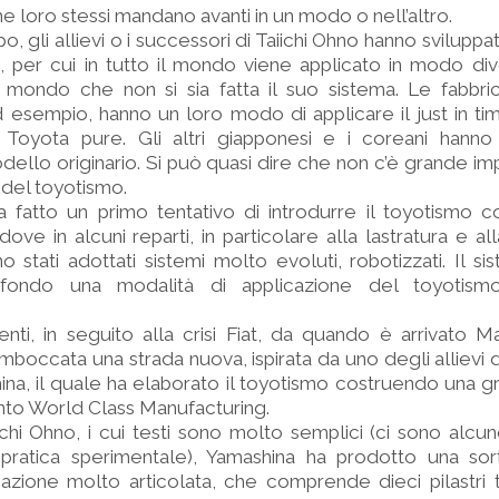
he loro stessi mandano avanti in un modo o nell’altro.
, gli allievi o i successori di Taiichi Ohno hanno sviluppa
ni, per cui in tutto il mondo viene applicato in modo di
 mondo che non si sia fatta il suo sistema. Le fabbr
d esempio, hanno un loro modo di applicare il just in ti
 Toyota pure. Gli altri giapponesi e i coreani hanno
odello originario. Si può quasi dire che non c’è grande i
e del toyotismo.
eva fatto un primo tentativo di introdurre il toyotismo c
 dove in alcuni reparti, in particolare alla lastratura e a
 stati adottati sistemi molto evoluti, robotizzati. Il si
 fondo una modalità di applicazione del toyotis
enti, in seguito alla crisi Fiat, da quando è arrivato 
imboccata una strada nuova, ispirata da uno degli allievi d
hina, il quale ha elaborato il toyotismo costruendo una
nto World Class Manufacturing.
ichi Ohno, i cui testi sono molto semplici (ci sono alcu
ta pratica sperimentale), Yamashina ha prodotto una so
icazione molto articolata, che comprende dieci pilastri 