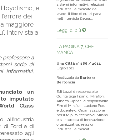
sistemi informativi, relazioni
l toyotismo, e
industriali e mercato del
lavoro. Il libro di cui si parla
l’errore dei
nell’intervista &egra...
una maggiore
Leggi di più
. Intervista a
LA PAGINA 7, CHE
MANCA...
e professore a
istemi sede di
Una Città
n°
186 / 2011
luglio 2011
i informativi,
Realizzata da
Barbara
Bertoncin
nunciato un
Edi Lazzi è responsabile
Quinta lega Fiom di Mirafiori,
ato imputato
Alberto Cipriani è responsabile
World Class
Fim di Mirafiori; Luciano Pero
è docente di Organizzazione
per il Mip Politecnico di Milano
all’industria
e si interessa di innovazione
organizzativa, relazioni
i di Ford e di
industriali e mercat...
teressato agli