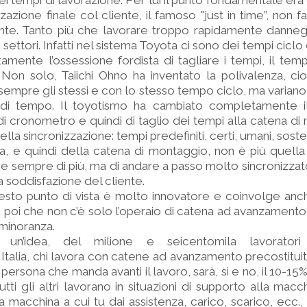
ei tempi di lavorazione. Per lui il punto fondamentale er
zazione finale col cliente, il famoso "just in time”, non f
te. Tanto più che lavorare troppo rapidamente danneggi
i settori. Infatti nel sistema Toyota ci sono dei tempi ciclo 
mente l’ossessione fordista di tagliare i tempi, il temp
Non solo, Taiichi Ohno ha inventato la polivalenza, cio
sempre gli stessi e con lo stesso tempo ciclo, ma varia
 di tempo. Il toyotismo ha cambiato completamente i
i cronometro e quindi di taglio dei tempi alla catena di
ella sincronizzazione: tempi predefiniti, certi, umani, sosteni
ca, e quindi della catena di montaggio, non è più quella
e sempre di più, ma di andare a passo molto sincronizza
la soddisfazione del cliente.
esto punto di vista è molto innovatore e coinvolge anch
poi che non c’è solo l’operaio di catena ad avanzamento 
 minoranza.
n’idea, del milione e seicentomila lavoratori de
Italia, chi lavora con catene ad avanzamento precostitu
persona che manda avanti il lavoro, sarà, sì e no, il 10-1
tti gli altri lavorano in situazioni di supporto alla macch
 macchina a cui tu dai assistenza, carico, scarico, ecc.