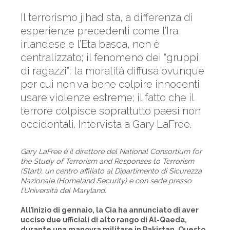
Il terrorismo jihadista, a differenza di
esperienze precedenti come l’Ira
irlandese e l’Eta basca, non è
centralizzato; il fenomeno dei “gruppi
di ragazzi”; la moralità diffusa ovunque
per cui non va bene colpire innocenti,
usare violenze estreme; il fatto che il
terrore colpisce soprattutto paesi non
occidentali. Intervista a Gary LaFree.
Gary LaFree è il direttore del National Consortium for
the Study of Terrorism and Responses to Terrorism
(Start), un centro affiliato al Dipartimento di Sicurezza
Nazionale (Homeland Security) e con sede presso
l’Università del Maryland.
All’inizio di gennaio, la Cia ha annunciato di aver
ucciso due ufficiali di alto rango di Al-Qaeda,
durante una manovra militare in Pakistan. Questo