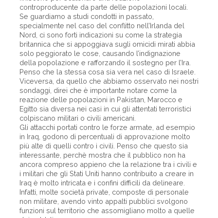
controproducente da parte delle popolazioni locali.
Se guardiamo a studi condotti in passato,
specialmente nel caso del conflitto nell’Irlanda del
Nord, ci sono forti indicazioni su come la strategia
britannica che si appoggiava sugli omicidi mirati abbia
solo peggiorato le cose, causando l’indignazione
della popolazione e rafforzando il sostegno per l’Ira.
Penso che la stessa cosa sia vera nel caso di Israele.
Viceversa, da quello che abbiamo osservato nei nostri
sondaggi, direi che è importante notare come la
reazione delle popolazioni in Pakistan, Marocco e
Egitto sia diversa nei casi in cui gli attentati terroristici
colpiscano militari o civili americani.
Gli attacchi portati contro le forze armate, ad esempio
in Iraq, godono di percentuali di approvazione molto
più alte di quelli contro i civili. Penso che questo sia
interessante, perchè mostra che il pubblico non ha
ancora compreso appieno che la relazione tra i civili e
i militari che gli Stati Uniti hanno contribuito a creare in
Iraq è molto intricata e i confini difficili da delineare.
Infatti, molte società private, composte di personale
non militare, avendo vinto appalti pubblici svolgono
funzioni sul territorio che assomigliano molto a quelle