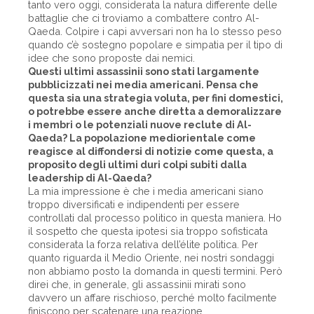
tanto vero oggi, considerata la natura differente delle
battaglie che ci troviamo a combattere contro Al-
Qaeda. Colpire i capi avversari non ha lo stesso peso
quando c’è sostegno popolare e simpatia per il tipo di
idee che sono proposte dai nemici.
Questi ultimi assassinii sono stati largamente
pubblicizzati nei media americani. Pensa che
questa sia una strategia voluta, per fini domestici,
o potrebbe essere anche diretta a demoralizzare
i membri o le potenziali nuove reclute di Al-
Qaeda? La popolazione mediorientale come
reagisce al diffondersi di notizie come questa, a
proposito degli ultimi duri colpi subiti dalla
leadership di Al-Qaeda?
La mia impressione è che i media americani siano
troppo diversificati e indipendenti per essere
controllati dal processo politico in questa maniera. Ho
il sospetto che questa ipotesi sia troppo sofisticata
considerata la forza relativa dell’élite politica. Per
quanto riguarda il Medio Oriente, nei nostri sondaggi
non abbiamo posto la domanda in questi termini. Però
direi che, in generale, gli assassinii mirati sono
davvero un affare rischioso, perché molto facilmente
finiscono per scatenare una reazione