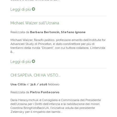
Culture e Civiltà, Università di Bo...
Leggi di più
Michael Walzer sull'Ucraina
Realizzata da
Barbara Bertoncin, Stefano Ignone
Michael Walzer, filosofo politico, professore emerito dell’Institute for
Advanced Study di Princeton, è stato condirettore per più di
trent’anni della rivista “Dissent”, con cui tuttora collabora. L’intervista
&...
Leggi di più
CHI SAPEVA, CHI HA VISTO...
Una Città
n°
316 / 2026
febbraio
Realizzata da
Pietro Pontecorvo
Daria Herasymchuk è Consigliera e Commissaria del Presidente
dell’Ucraina per i Diritti dell’infanzia e la riabilitazione dei minori.
Coordina BringKidsBackUA, l’iniziativa voluta dal presidente
Zelensky per il rimpatrio dei bambi...