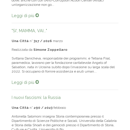
dove, anche con con l’Anti-Corruption Action Center (Antac)
un’organizzazione non go...
Leggi di più
"SI', MAMMA, VAI..."
Una Città
n°
317 / 2026
marzo
Realizzata da
Simone Zoppellaro
Svitlana Danicheva, responsabile dei programmi, e Tetiana Fiial,
paramedica, lavorano per la fondazione caritatevole Angels of
Salvation, nata in Ucraina subito dopo l’invasione su larga scala del
2022. Si occupano di fornire assistenza e aiuti uman...
Leggi di più
I nuovi fascismi: la Russia
Una Città
n°
290 / 2023
febbraio
Antonella Salomoni insegna Storia contemporanea presso il
Dipartimento di Scienze Politiche e Sociali, Università della Calabria
e Storia della Shoah e dei genocidi presso il Dipartimento di Storia,