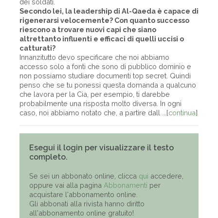
dei soldati.
Secondo lei, la leadership di Al-Qaeda è capace di
rigenerarsi velocemente? Con quanto successo
riescono a trovare nuovi capi che siano
altrettanto influenti e efficaci di quelli uccisi o
catturati?
Innanzitutto devo specificare che noi abbiamo
accesso solo a fonti che sono di pubblico dominio e
non possiamo studiare documenti top secret. Quindi
penso che se tu ponessi questa domanda a qualcuno
che lavora per la Cia, per esempio, ti darebbe
probabilmente una risposta molto diversa. In ogni
caso, noi abbiamo notato che, a partire dall ...[
continua
]
Esegui il login per visualizzare il testo
completo.
Se sei un abbonato online, clicca
qui
accedere,
oppure vai alla pagina
Abbonamenti
per
acquistare l'abbonamento online.
Gli abbonati alla rivista hanno diritto
all'abbonamento online gratuito!