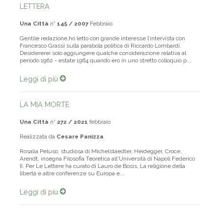
LETTERA
Una Città
n°
145 / 2007
Febbraio
Gentile redazione,ho letto con grande interesse l’intervista con
Francesco Grassi sulla parabola politica di Riccardo Lombardi.
Desidererei solo aggiungere qualche considerazione relativa al
periodo 1962 - estate 1964 quando ero in uno stretto colloquio p...
Leggi di più
LA MIA MORTE
Una Città
n°
272 / 2021
febbraio
Realizzata da
Cesare Panizza
Rosalia Peluso, studiosa di Michelstaedter, Heidegger, Croce,
Arendt, insegna Filosofia Teoretica all'Università di Napoli Federico
II. Per Le Lettere ha curato di Lauro de Bosis, La religione della
libertà e altre conferenze su Europa e...
Leggi di più