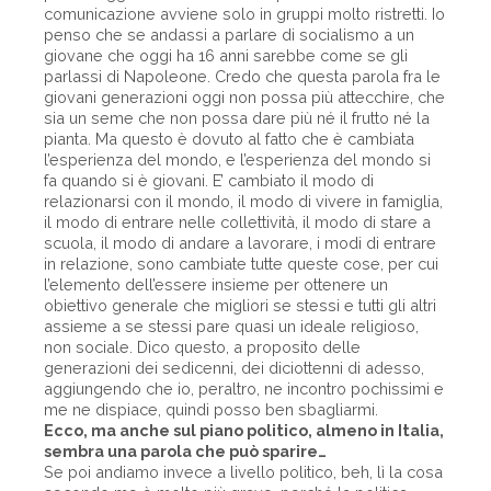
comunicazione avviene solo in gruppi molto ristretti. Io
penso che se andassi a parlare di socialismo a un
giovane che oggi ha 16 anni sarebbe come se gli
parlassi di Napoleone. Credo che questa parola fra le
giovani generazioni oggi non possa più attecchire, che
sia un seme che non possa dare più né il frutto né la
pianta. Ma questo è dovuto al fatto che è cambiata
l’esperienza del mondo, e l’esperienza del mondo si
fa quando si è giovani. E’ cambiato il modo di
relazionarsi con il mondo, il modo di vivere in famiglia,
il modo di entrare nelle collettività, il modo di stare a
scuola, il modo di andare a lavorare, i modi di entrare
in relazione, sono cambiate tutte queste cose, per cui
l’elemento dell’essere insieme per ottenere un
obiettivo generale che migliori se stessi e tutti gli altri
assieme a se stessi pare quasi un ideale religioso,
non sociale. Dico questo, a proposito delle
generazioni dei sedicenni, dei diciottenni di adesso,
aggiungendo che io, peraltro, ne incontro pochissimi e
me ne dispiace, quindi posso ben sbagliarmi.
Ecco, ma anche sul piano politico, almeno in Italia,
sembra una parola che può sparire…
Se poi andiamo invece a livello politico, beh, lì la cosa