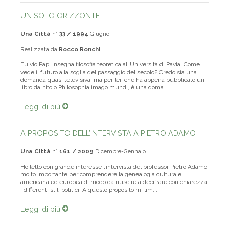
UN SOLO ORIZZONTE
Una Città
n°
33 / 1994
Giugno
Realizzata da
Rocco Ronchi
Fulvio Papi insegna filosofia teoretica all’Università di Pavia. Come
vede il futuro alla soglia del passaggio del secolo? Credo sia una
domanda quasi televisiva, ma per lei, che ha appena pubblicato un
libro dal titolo Philosophia imago mundi, è una doma...
Leggi di più
A PROPOSITO DELL’INTERVISTA A PIETRO ADAMO
Una Città
n°
161 / 2009
Dicembre-Gennaio
Ho letto con grande interesse l’intervista del professor Pietro Adamo,
molto importante per comprendere la genealogia culturale
americana ed europea di modo da riuscire a decifrare con chiarezza
i differenti stili politici. A questo proposito mi lim...
Leggi di più