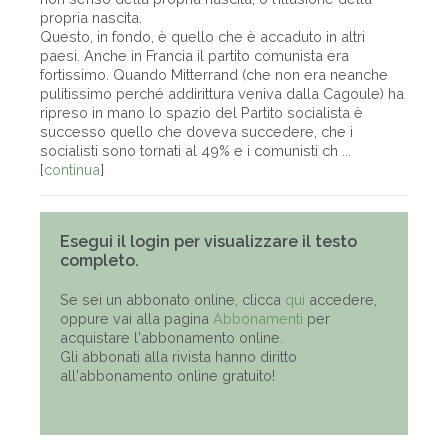
propria nascita.
Questo, in fondo, è quello che è accaduto in altri
paesi. Anche in Francia il partito comunista era
fortissimo. Quando Mitterrand (che non era neanche
pulitissimo perché addirittura veniva dalla Cagoule) ha
ripreso in mano lo spazio del Partito socialista è
successo quello che doveva succedere, che i
socialisti sono tornati al 49% e i comunisti ch ...
[
continua
]
Esegui il login per visualizzare il testo
completo.
Se sei un abbonato online, clicca
qui
accedere,
oppure vai alla pagina
Abbonamenti
per
acquistare l'abbonamento online.
Gli abbonati alla rivista hanno diritto
all'abbonamento online gratuito!