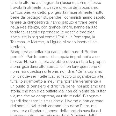
chiude attorno a una grande illusione, come si fosse
trovata finalmente la chiave di volta del socialismo.
Un’illusione, va detto, poi gestita materialmente molto
bene dai protagonisti, perché i comunisti hanno saputo
tenere la clandestinità, hanno saputo entrare bene
nella Resistenza, con grande onore, hanno saputo
territorializzarsi e riprendere le vecchie tradizioni
socialiste in regioni come l’Emilia, la Romagna, la
Toscana, le Marche, la Liguria, si sono innervati nel
territorio.
Bisognerà aspettare la caduta del muro di Berlino
perché il Partito comunista appaia improbabile a se
stesso. Ebbene, allora avrebbe dovuto rifare la propria
storia, guardarsi allo specchio, non fare questione di
nomi, ma questioni di teorie, non dire: “Ce la caviamo
noi, cinque-sei intellettuali, io faccio lo sgambetto a te,
tu fai lo sgambetto a me…”, ma ritornare veramente a
un punto di pensiero e dire: “Va bene, noi abbiamo una
storia, che non è da buttare via, non c’è niente da buttar
via, ma che va compresa, va ristrutturata”. Bisognava
quindi ripensare la scissione di Livorno e non cercare
dei nomi nuovi, cambiandone uno dopo l’altro, ma
provare a rifondare il senso della propria nascita o il
non senso della propria nascita, o l’illusione della