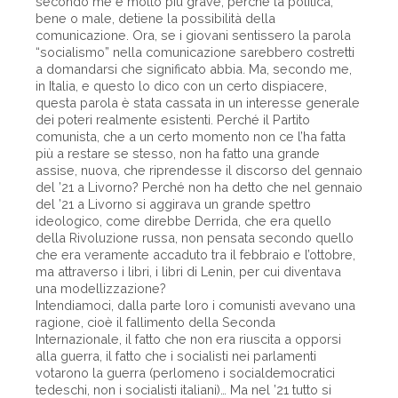
secondo me è molto più grave, perché la politica,
bene o male, detiene la possibilità della
comunicazione. Ora, se i giovani sentissero la parola
“socialismo” nella comunicazione sarebbero costretti
a domandarsi che significato abbia. Ma, secondo me,
in Italia, e questo lo dico con un certo dispiacere,
questa parola è stata cassata in un interesse generale
dei poteri realmente esistenti. Perché il Partito
comunista, che a un certo momento non ce l’ha fatta
più a restare se stesso, non ha fatto una grande
assise, nuova, che riprendesse il discorso del gennaio
del ’21 a Livorno? Perché non ha detto che nel gennaio
del ’21 a Livorno si aggirava un grande spettro
ideologico, come direbbe Derrida, che era quello
della Rivoluzione russa, non pensata secondo quello
che era veramente accaduto tra il febbraio e l’ottobre,
ma attraverso i libri, i libri di Lenin, per cui diventava
una modellizzazione?
Intendiamoci, dalla parte loro i comunisti avevano una
ragione, cioè il fallimento della Seconda
Internazionale, il fatto che non era riuscita a opporsi
alla guerra, il fatto che i socialisti nei parlamenti
votarono la guerra (perlomeno i socialdemocratici
tedeschi, non i socialisti italiani)… Ma nel ’21 tutto si