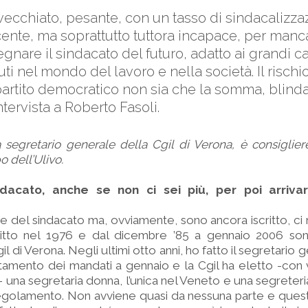
ecchiato, pesante, con un tasso di sindacalizzaz
nte, ma soprattutto tuttora incapace, per manc
egnare il sindacato del futuro, adatto ai grandi
ti nel mondo del lavoro e nella società. Il rischi
partito democratico non sia che la somma, blinda
tervista a Roberto Fasoli.
à segretario generale della Cgil di Verona, è consigli
o dell’Ulivo.
dacato, anche se non ci sei più, per poi arrivar
te del sindacato ma, ovviamente, sono ancora iscritto, 
critto nel 1976 e dal dicembre ’85 a gennaio 2006 son
l di Verona. Negli ultimi otto anni, ho fatto il segretario
amento dei mandati a gennaio e la Cgil ha eletto -con 
 una segretaria donna, l’unica nel Veneto e una segreteria
golamento. Non avviene quasi da nessuna parte e questa