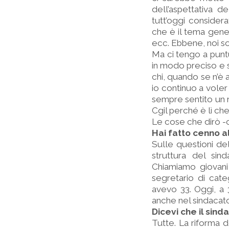
dell’aspettativa 
tutt’oggi considera
che è il tema gener
ecc. Ebbene, noi soff
Ma ci tengo a puntu
in modo preciso e 
chi, quando se n’è 
io continuo a voler
sempre sentito un r
Cgil perché è lì che
Le cose che dirò -c
Hai fatto cenno a
Sulle questioni de
struttura del sin
Chiamiamo giovani
segretario di cat
avevo 33. Oggi, a 3
anche nel sindacato
Dicevi che il sind
Tutte. La riforma de