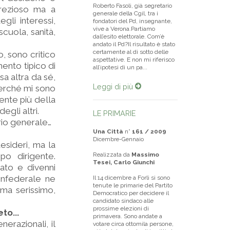
Roberto Fasoli, già segretario
prezioso ma a
generale della Cgil, tra i
gli interessi,
fondatori del Pd, insegnante,
vive a Verona.Partiamo
cuola, sanità,
dall’esito elettorale. Com’è
andato il Pd?Il risultato è stato
certamente al di sotto delle
, sono critico
aspettative. E non mi riferisco
ento tipico di
all’ipotesi di un pa...
sa altra da sé,
Leggi di più
perché mi sono
ente più della
egli altri.
LE PRIMARIE
rio generale…
Una Città
n°
161 / 2009
Dicembre-Gennaio
esideri, ma la
po dirigente.
Realizzata da
Massimo
Tesei, Carlo Giunchi
ato e divenni
onfederale ne
Il 14 dicembre a Forlì si sono
tenute le primarie del Partito
ema serissimo,
Democratico per decidere il
candidato sindaco alle
prossime elezioni di
to...
primavera. Sono andate a
nerazionali, il
votare circa ottomila persone,