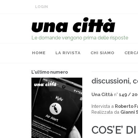
LOGIN
Le domande vengono prima delle risposte
HOME
LA RIVISTA
CHI SIAMO
CERC
L'ultimo numero
discussioni,
Una Città
n°
149 / 20
Intervista a
Roberto Fa
Realizzata da
Gianni 
COS’E’ D