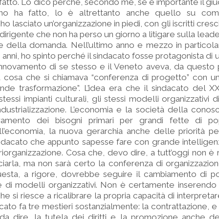
fatto. Lo dico perché, secondo me, se è importante il giud
no ha fatto, lo è altrettanto anche quello su com
ho lasciato un’organizzazione in piedi, con gli iscritti cresci
dirigente che non ha perso un giorno a litigare sulla leade
e della domanda. Nell’ultimo anno e mezzo in particola
timi anni, ho spinto perché il sindacato fosse protagonista di
innovamento di se stesso e il Veneto aveva, da questo p
a cosa che si chiamava “conferenza di progetto” con un b
nde trasformazione”. L’idea era che il sindacato del X
tessi impianti culturali, gli stessi modelli organizzativi 
ustrializzazione. L’economia e la società della conosc
ramento dei bisogni primari per grandi fette di po
l’economia, la nuova gerarchia anche delle priorità pe
ndacato che appunto sapesse fare con grande intelligen
iorganizzazione. Cosa che, devo dire, a tutt’oggi non è ri
iarla, ma non sarà certo la conferenza di organizzazion
esta, a rigore, dovrebbe seguire il cambiamento di p
 e di modelli organizzativi. Non è certamente inserend
he si riesce a ricalibrare la propria capacità di interpretar
acato fa tre mestieri sostanzialmente: la contrattazione, 
a dire, la tutela dei diritti e la promozione anche de