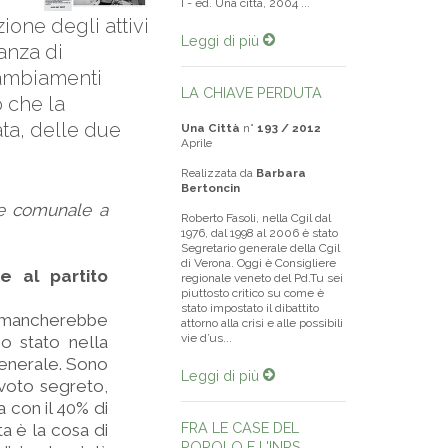
I - ed. Una città, 2004 ...
ione degli attivi
Leggi di più
anza di
 cambiamenti
LA CHIAVE PERDUTA
o che la
ta, delle due
Una Città
n°
193 / 2012
Aprile
Realizzata da
Barbara
Bertoncin
ere comunale a
Roberto Fasoli, nella Cgil dal
1976, dal 1998 al 2006 è stato
Segretario generale della Cgil
di Verona. Oggi è Consigliere
e al partito
regionale veneto del Pd.Tu sei
piuttosto critico su come è
stato impostato il dibattito
ci mancherebbe
attorno alla crisi e alle possibili
vie d’us...
o stato nella
 generale. Sono
Leggi di più
voto segreto,
 con il 40% di
FRA LE CASE DEL
 è la cosa di
POPOLO E L'INPS