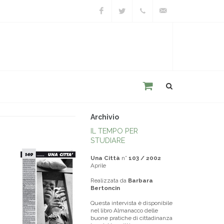
Facebook
Twitter
+39
unacitta@unacitta.o
0543
21422
Archivio
IL TEMPO PER
STUDIARE
Una Città
n°
103 / 2002
Aprile
Realizzata da
Barbara
Bertoncin
Questa intervista è disponibile
nel libro Almanacco delle
buone pratiche di cittadinanza