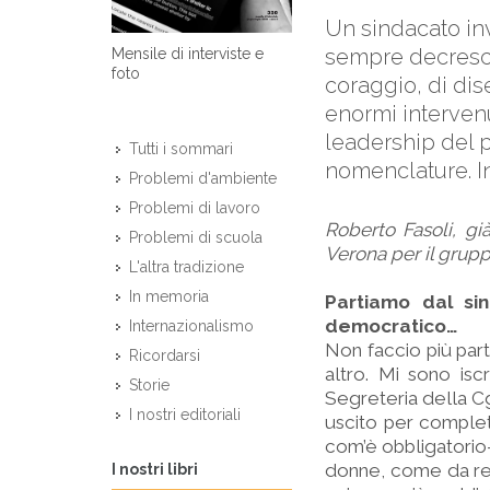
Un sindacato inv
sempre decresce
Mensile di interviste e
foto
coraggio, di dis
enormi intervenu
leadership del 
Tutti i sommari
nomenclature. In
Problemi d'ambiente
Problemi di lavoro
Roberto Fasoli, gi
Problemi di scuola
Verona per il grupp
L'altra tradizione
In memoria
Partiamo dal sin
democratico…
Internazionalismo
Non faccio più par
Ricordarsi
altro. Mi sono is
Storie
Segreteria della Cgi
I nostri editoriali
uscito per complet
com’è obbligatorio-
donne, come da re
I nostri libri