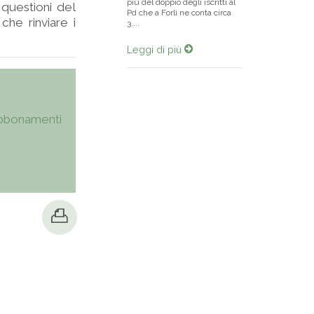
più del doppio degli iscritti al
 questioni del
Pd che a Forlì ne conta circa
che rinviare i
3....
Leggi di più
bbonamenti