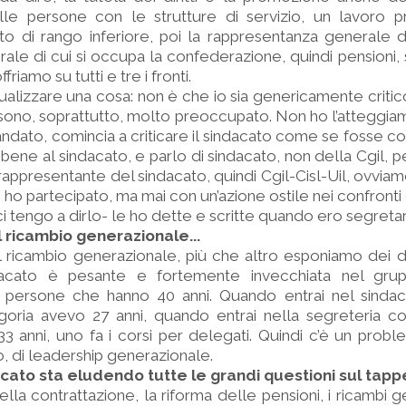
delle persone con le strutture di servizio, un lavoro 
to di rango inferiore, poi la rappresentanza generale de
ale di cui si occupa la confederazione, quindi pensioni, s
riamo su tutti e tre i fronti.
alizzare una cosa: non è che io sia genericamente critico
sono, soprattutto, molto preoccupato. Non ho l’atteggiam
andato, comincia a criticare il sindacato come se fosse co
 bene al sindacato, e parlo di sindacato, non della Cgil, 
appresentante del sindacato, quindi Cgil-Cisl-Uil, ovviam
 ho partecipato, ma mai con un’azione ostile nei confronti d
i tengo a dirlo- le ho dette e scritte quando ero segreta
l ricambio generazionale...
l ricambio generazionale, più che altro esponiamo dei d
dacato è pesante e fortemente invecchiata nel grup
 persone che hanno 40 anni. Quando entrai nel sindac
egoria avevo 27 anni, quando entrai nella segreteria c
3 anni, uno fa i corsi per delegati. Quindi c’è un probl
, di leadership generazionale.
acato sta eludendo tutte le grandi questioni sul tappe
lla contrattazione, la riforma delle pensioni, i ricambi ge