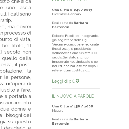
izio che si dà
e uno lascia
Una Città
n°
245 / 2017
uti, i dati sono
Dicembre-Gennaio
rship.
Realizzata da
Barbara
re, ma dovrei
Bertoncin
 un processo di
Roberto Fasoli, ex-insegnante,
unto di vista,
già segretario della Cgil
Verona e consigliere regionale
el titolo, “Il
fino al 2015, è presidente
XI secolo non
dell’associazione Sinistra XXI
di quello della
secolo.Sei stato a lungo
impegnato nel sindacato e poi
enza, il post-
nel Pd, che hai lasciato dopo il
polazione, la
referendum costituzio...
r le persone,
Leggi di più
za un’opera di
uscito a fare.
e a portarla a
IL NUOVO A PAROLE
osizionamento
Una Città
n°
156 / 2008
o due donne e
Maggio
e i bisogni del
Realizzata da
Barbara
e già su questo
Bertoncin
l desiderio e