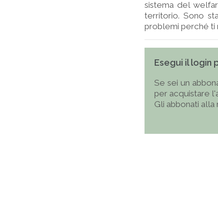
sistema del welfare
territorio. Sono st
problemi perché ti ri
Esegui il login
Se sei un abbona
per acquistare l
Gli abbonati alla