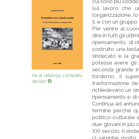
cui sono più soddis
sul lavoro che u
l’organizzazione. Io 
lì, e con un gruppo 
Per venire al cuor
dire in tutti gli ul
ripensamento, di r
costruito una bell
sindacato e la gra
potesse avere gli s
seconda grande ind
Vai al catalogo completo
fordismo, il supe
dei libri
trasformazione del
richiedevano un si
ripensamento e di r
Continua ad annunc
termine perché qu
politico-culturale
due giovani in più c
XXI secolo. Il sind
ci sarebbe molto d