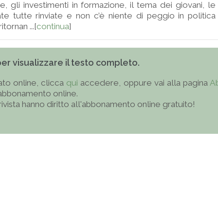
, gli investimenti in formazione, il tema dei giovani, le
ate tutte rinviate e non c’è niente di peggio in politica 
tornan ...[
continua
]
 per visualizzare il testo completo.
to online, clicca
qui
accedere, oppure vai alla pagina
A
'abbonamento online.
 rivista hanno diritto all'abbonamento online gratuito!