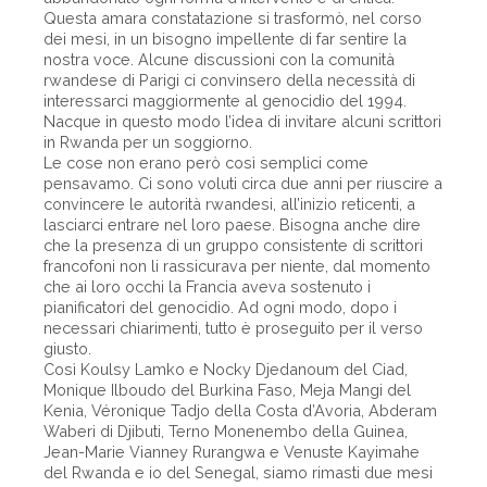
Questa amara constatazione si trasformò, nel corso
dei mesi, in un bisogno impellente di far sentire la
nostra voce. Alcune discussioni con la comunità
rwandese di Parigi ci convinsero della necessità di
interessarci maggiormente al genocidio del 1994.
Nacque in questo modo l’idea di invitare alcuni scrittori
in Rwanda per un soggiorno.
Le cose non erano però così semplici come
pensavamo. Ci sono voluti circa due anni per riuscire a
convincere le autorità rwandesi, all’inizio reticenti, a
lasciarci entrare nel loro paese. Bisogna anche dire
che la presenza di un gruppo consistente di scrittori
francofoni non li rassicurava per niente, dal momento
che ai loro occhi la Francia aveva sostenuto i
pianificatori del genocidio. Ad ogni modo, dopo i
necessari chiarimenti, tutto è proseguito per il verso
giusto.
Così Koulsy Lamko e Nocky Djedanoum del Ciad,
Monique Ilboudo del Burkina Faso, Meja Mangi del
Kenia, Véronique Tadjo della Costa d’Avoria, Abderam
Waberi di Djibuti, Terno Monenembo della Guinea,
Jean-Marie Vianney Rurangwa e Venuste Kayimahe
del Rwanda e io del Senegal, siamo rimasti due mesi