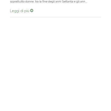
centinaia di testimonianze di reduci dai campi del Gulag,
soprattutto donne, tra la fine degli anni Settanta e gli ann...
Leggi di più