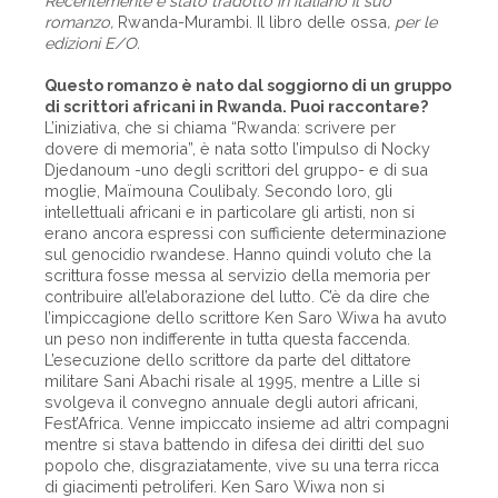
Recentemente è stato tradotto in italiano il suo
romanzo,
Rwanda-Murambi. Il libro delle ossa
, per le
edizioni E/O.
Questo romanzo è nato dal soggiorno di un gruppo
di scrittori africani in Rwanda. Puoi raccontare?
L’iniziativa, che si chiama “Rwanda: scrivere per
dovere di memoria”, è nata sotto l’impulso di Nocky
Djedanoum -uno degli scrittori del gruppo- e di sua
moglie, Maïmouna Coulibaly. Secondo loro, gli
intellettuali africani e in particolare gli artisti, non si
erano ancora espressi con sufficiente determinazione
sul genocidio rwandese. Hanno quindi voluto che la
scrittura fosse messa al servizio della memoria per
contribuire all’elaborazione del lutto. C’è da dire che
l’impiccagione dello scrittore Ken Saro Wiwa ha avuto
un peso non indifferente in tutta questa faccenda.
L’esecuzione dello scrittore da parte del dittatore
militare Sani Abachi risale al 1995, mentre a Lille si
svolgeva il convegno annuale degli autori africani,
Fest’Africa. Venne impiccato insieme ad altri compagni
mentre si stava battendo in difesa dei diritti del suo
popolo che, disgraziatamente, vive su una terra ricca
di giacimenti petroliferi. Ken Saro Wiwa non si