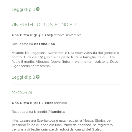
per il suo argomento, che non manca assolutamen...
Leggi di più
UN FRATELLO TUTSI E UNO HUTU
Una Città
n°
314 / 2025
ottobre-novembre
Realizzata da
Bettina Foa
Yolande Mukagasana, rwandese, è una sopravvissuta del genocidio
contro i tutsi del 1994, in cui ha perso tutta la famiglia, tra cui i tre
figli e il marito. All’epoca faceva l’infermiera in un ambulatorio. Dopo
il genocidio ha trascorso...
Leggi di più
MEMORIAL
Una Città
n°
281 / 2022
febbraio
Realizzata da
Niccolò Pianciola
Irina Lazarevna Scerbakova è nata nel 1949 a Mosca. Storica per
passione fin da quando era traduttrice dal tedesco, ha registrato