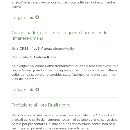
beviamonoi scaviamo una tomba nell'aria chi vi giace non sta
strettoNella casa vive un uomo che gioca colle serpi che scriveche
scrive ...
Leggi di più
Grazie, padre, che in questa guerra hai deciso di
rimanere umano
Una Città
n°
276 / 2021
giugno-luglio
Realizzata da
Andrea Rizza
Mi rivolgo a voi come uomo trentanovenne, che è l’età che aveva mio
padre Azem quando ci siamo separati, quando l’ho visto per l’ultima
volta, senza sapere che sarebbe stato l’ultimo giorno che avremmo
vissuto insieme...
Leggi di più
Prefazione al libro Brutti ricordi
Rispondendo all’invito dei miei amici del mensile Una Città di Forlì,
ai quali sono unito da numerosi legami di collaborazione, scrivo due
parole per presentare un libro che ho trovato affascinante, non solo