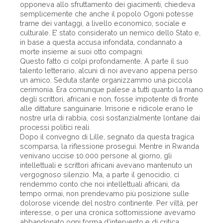
opponeva allo sfruttamento dei giacimenti, chiedeva
semplicemente che anche il popolo Ogoni potesse
trarne dei vantaggi, a livello economico, sociale e
culturale. E’ stato considerato un nemico dello Stato e,
in base a questa accusa infondata, condannato a
morte insieme ai suoi otto compagni.
Questo fatto ci colpì profondamente. A parte il suo
talento letterario, alcuni di noi avevano appena perso
un amico. Seduta stante organizzammo una piccola
cerimonia. Era comunque palese a tutti quanto la mano
degli scrittori, africani e non, fosse impotente di fronte
alle dittature sanguinarie. Irrisorie e ridicole erano le
nostre urla di rabbia, così sostanzialmente lontane dai
processi politici reali.
Dopo il convegno di Lille, segnato da questa tragica
scomparsa, la riflessione proseguì. Mentre in Rwanda
venivano uccise 10.000 persone al giorno, gli
intellettuali e scrittori africani avevano mantenuto un
vergognoso silenzio. Ma, a parte il genocidio, ci
rendemmo conto che noi intellettuali africani, da
tempo ormai, non prendevamo più posizione sulle
dolorose vicende del nostro continente. Per viltà, per
interesse, o per una cronica sottomissione avevamo
abbandonato ogni forma d’intervento e di critica.