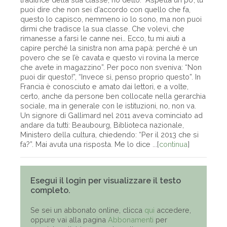
puoi dire che non sei d’accordo con quello che fa,
questo lo capisco, nemmeno io lo sono, ma non puoi
dirmi che tradisce la sua classe. Che volevi, che
rimanesse a farsi le canne nei… Ecco, tu mi aiuti a
capire perché la sinistra non ama papà: perché è un
povero che se l’è cavata e questo vi rovina la merce
che avete in magazzino”. Per poco non sveniva: “Non
puoi dir questo!”, “Invece sì, penso proprio questo”. In
Francia è conosciuto e amato dai lettori, e a volte,
certo, anche da persone ben collocate nella gerarchia
sociale, ma in generale con le istituzioni, no, non va.
Un signore di Gallimard nel 2011 aveva cominciato ad
andare da tutti: Beaubourg, Biblioteca nazionale,
Ministero della cultura, chiedendo: “Per il 2013 che si
fa?”. Mai avuta una risposta. Me lo dice ...[
continua
]
Esegui il login per visualizzare il testo
completo.
Se sei un abbonato online, clicca
qui
accedere,
oppure vai alla pagina
Abbonamenti
per