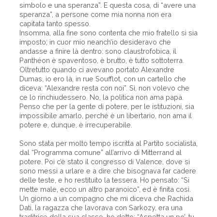
simbolo e una speranza”. E questa cosa, di “avere una
speranza”, a persone come mia nonna non era
capitata tanto spesso.
Insomma, alla fine sono contenta che mio fratello si sia
imposto; in cuor mio neanch’io desideravo che
andasse a finire là dentro: sono claustrofobica, il
Panthéon è spaventoso, è brutto, è tutto sottoterra.
Oltretutto quando ci avevano portato Alexandre
Dumas, io ero là, in rue Soufflot, con un cartello che
diceva: “Alexandre resta con noi”. Sì, non volevo che
ce lo rinchiudessero. No, la politica non ama papà.
Penso che per la gente di potere, per le istituzioni, sia
impossibile amarlo, perché è un libertario, non ama il
potere e, dunque, è irrecuperabile.
Sono stata per molto tempo iscritta al Partito socialista,
dal “Programma comune” all’arrivo di Mitterrand al
potere. Poi c’è stato il congresso di Valence, dove si
sono messi a urlare e a dire che bisognava far cadere
delle teste, e ho restituito la tessera. Ho pensato: “Si
mette male, ecco un altro paranoico”, ed è finita così.
Un giorno a un compagno che mi diceva che Rachida
Dati, la ragazza che lavorava con Sarkozy, era una
traditrice della sua classe, ho detto: “Aspetta un po’, tu