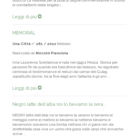
bosco di La Fatarella per la posa di targhe commemorative in ricordo
di combattenti delle brigate i...
Leggi di più
MEMORIAL
Una Città
n°
281 / 2022
febbraio
Realizzata da
Niccolò Pianciola
Irina Lazarevna Scerbakova è nata nel 1949 a Mosca. Storica per
passione fin da quando era traduttrice dal tedesco, ha registrato
centinaia di testimonianze di reduci dai campi del Gulag,
soprattutto donne, tra la fine degli anni Settanta e gli ann...
Leggi di più
Negro latte dell'alba noi lo beviamo la sera...
NEGRO latte dell'alba noi lo beviamo la seranoi lo beviamo al
meriggio come al mattino lo beviamo la nottenoi beviamo e
beviamonoi scaviamo una tomba nell'aria chi vi giace non sta
strettoNella casa vive un uomo che gioca colle serpi che scriveche
scrive ...