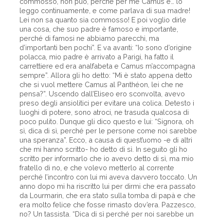
commosso, non può, perché per me Camus è… lo
leggo continuamente, e come parlava di sua madre!
Lei non sa quanto sia commosso! E poi voglio dirle
una cosa, che suo padre è famoso e importante,
perché di famosi ne abbiamo parecchi, ma
d’importanti ben pochi”. E va avanti: “Io sono d’origine
polacca, mio padre è arrivato a Parigi, ha fatto il
carrettiere ed era analfabeta e Camus m’accompagna
sempre”. Allora gli ho detto: “Mi è stato appena detto
che si vuol mettere Camus al Panthéon, lei che ne
pensa?”. Uscendo dall’Eliseo ero sconvolta, avevo
preso degli ansiolitici per evitare una colica. Detesto i
luoghi di potere, sono atroci, ne trasuda qualcosa di
poco pulito. Dunque gli dico questo e lui: “Signora, oh
sì, dica di sì, perché per le persone come noi sarebbe
una speranza”. Ecco, a causa di quest’uomo -e di altri
che mi hanno scritto- ho detto di sì. In seguito gli ho
scritto per informarlo che io avevo detto di sì, ma mio
fratello di no, e che volevo metterlo al corrente
perché l’incontro con lui mi aveva davvero toccato. Un
anno dopo mi ha riscritto lui per dirmi che era passato
da Lourmarin, che era stato sulla tomba di papà e che
era molto felice che fosse rimasto dov’era. Pazzesco,
no? Un tassista. “Dica di sì perché per noi sarebbe un