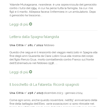
Yolande Mukagasana, rwandese, è una sopravvissuta del genocidio
contro i tutsi del 1994, in cui ha perso tutta la famiglia, tra cui i tre
figli e il marito. All’epoca faceva l’infermiera in un ambulatorio. Dopo
il genocidio ha trascorso...
Leggi di più
Lettera dalla Spagna falangista
Una Città
n°
281 / 2022
febbraio
Questo che segue è il resoconto del viaggio realizzato in Spagna alla
fine degli anni Quaranta da Clara Lollini Giua alla ricerca del corpo
del figlio Renzo Giua, morto combattendo contro Franco sul fronte
dell’Estremadura nel febbraio 1938, ...
Leggi di più
Il boschetto di La Fatarella. Ricordi spagnoli
Una Città
n°
298 / 2023
dicembre 2023 - gennaio 2024
Come ogni anno, anche questo novembre, nell’85° anniversario della
fine della battaglia dell’Ebro, varie associazioni si sono ritrovate nel