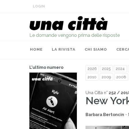
LOGIN
Le domande vengono prima delle risposte
HOME
LA RIVISTA
CHI SIAMO
CERC
L'ultimo numero
2026
2025
2024
2010
2009
2008
Una Città n°
252 / 201
New York
Barbara Bertoncin
- 