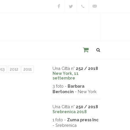
Facebook
Twitter
+39
unacitta@unacitta.o
0543
21422
Una Città n°
252 / 2018
013
2012
2011
New York, 11
settembre
3 foto -
Barbara
Bertoncin
- New York
Una Città n°
250 / 2018
Srebrenica 2018
1 foto -
Zuma press Inc
- Srebrenica