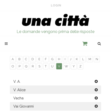
LOGIN
Le domande vengono prima delle risposte
A
B
C
D
E
F
G
H
I
J
K
L
M
N
O
P
Q
R
S
T
U
V
W
Y
Z
V. A.
V. Alice
Vacha
Vai Giovanni