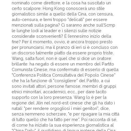
nominato come direttore, e la cosa ha suscitato un
certo scalpore: Hong Kong conoscerà uno stile
giornalistico simile a quello della Cina, con censura,
auto-censura, e temi troppo "delicati” per essere
menzionati sulla pagina? Ci saranno anche sull’Scmp
le lunghe lodi ai leader e i silenzi sulle notizie
considerate sconvenienti? È l’ennesimo inizio della
fine? Per il momento, ovvio, è ancora troppo presto
per pronunciarsi, ma il pranzo di ieri si è concluso con
un discorso talmente piatto da essere proprio triste.
Wang, salta fuori, non è quel che si dice un oratore
brillante: ha negato di essere un membro del Partito
Comunista Cinese, ma confermato di esserlo di quella
"Conferenza Politica Consultativa del Popolo Cinese”
che ha la funzione di "consigliere” del Partito, a cui
sono invitati attori, persone famose, membri di gruppi
etnici minoritari, accademici, ecc., per dare tacito
supporto con la loro presenza. Wang lo è per la
regione del Jilin nel nord-est cinese che gli ha dato i
natali: "per rendere orgogliosi i miei genitori”, dice,
senza nemmeno scherzare, "e per ripagare la mia città
di tutto quello che ha fatto per me”. Poi racconta di sé,
di come ha iniziato la sua esperienza giornalistica al
"China Daily”, il quotidiano di lingua inglese della Cina,