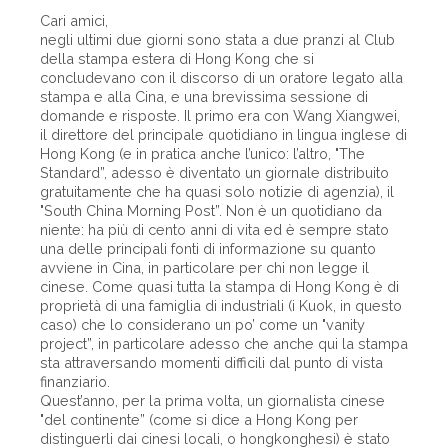
Cari amici,
negli ultimi due giorni sono stata a due pranzi al Club
della stampa estera di Hong Kong che si
concludevano con il discorso di un oratore legato alla
stampa e alla Cina, e una brevissima sessione di
domande e risposte. Il primo era con Wang Xiangwei,
il direttore del principale quotidiano in lingua inglese di
Hong Kong (e in pratica anche l’unico: l’altro, "The
Standard”, adesso è diventato un giornale distribuito
gratuitamente che ha quasi solo notizie di agenzia), il
"South China Morning Post”. Non è un quotidiano da
niente: ha più di cento anni di vita ed è sempre stato
una delle principali fonti di informazione su quanto
avviene in Cina, in particolare per chi non legge il
cinese. Come quasi tutta la stampa di Hong Kong è di
proprietà di una famiglia di industriali (i Kuok, in questo
caso) che lo considerano un po’ come un "vanity
project”, in particolare adesso che anche qui la stampa
sta attraversando momenti difficili dal punto di vista
finanziario.
Quest’anno, per la prima volta, un giornalista cinese
"del continente” (come si dice a Hong Kong per
distinguerli dai cinesi locali, o hongkonghesi) è stato