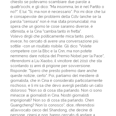
chiesto se potevamo scambiare due parole a
quattr’occhi, e gli dico: "Ma insomma, lei è nel Partito o
no?”. E lui: "Sì, ma non è necessario”. Poi mi dice che lui
è consapevole dei problemi della Cctv (anche se la
parola "censura” non è mai stata pronunciata), ma
spera che un giorno le cose saranno diverse, è
ottimista, e la Cina "cambia tanto in fretta”.
Volevo dirgli che politicamente mica tanto, però,
invece, ho cercato di avere una conversazione più
sottile -con un risultato risibile. Gli dico: "Volete
competere con la Bbc e la Cnn, ma non potete
nemmeno dare notizia del Premio Nobel per la Pace”,
riferendomi a Liu Xiaobo, il vincitore del 2010 che sta
scontando 11 anni di prigione per sovversione.
Risponde: "Spero che presto potremo dare anche
queste notizie, certo”. Poi, parliamo del mestiere di
giornalista, che in Cina è considerato particolarmente
rischioso, e lì mi sa che devo avergli pestato un callo
doloroso: "Non so di cosa stia parlando. Non ci sono
minacce ai giornalisti in Cina. Nostri giornalisti
imprigionati? Non so di cosa stia parlando. Chen
Guangcheng? Non lo conosco”, dice, riferendosi
all’avvocato cieco del Shandong, che decine di
persone, cinesi e non, hanno cercato di andare a