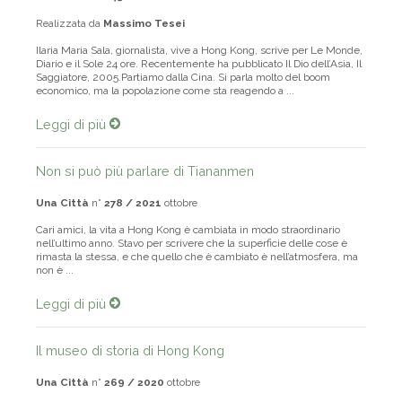
Una Città
n°
143 / 2006
Novembre
Realizzata da
Massimo Tesei
Ilaria Maria Sala, giornalista, vive a Hong Kong, scrive per Le Monde,
Diario e il Sole 24 ore. Recentemente ha pubblicato Il Dio dell’Asia, Il
Saggiatore, 2005.Partiamo dalla Cina. Si parla molto del boom
economico, ma la popolazione come sta reagendo a ...
Leggi di più
Non si può più parlare di Tiananmen
Una Città
n°
278 / 2021
ottobre
Cari amici, la vita a Hong Kong è cambiata in modo straordinario
nell’ultimo anno. Stavo per scrivere che la superficie delle cose è
rimasta la stessa, e che quello che è cambiato è nell’atmosfera, ma
non è ...
Leggi di più
Il museo di storia di Hong Kong
Una Città
n°
269 / 2020
ottobre