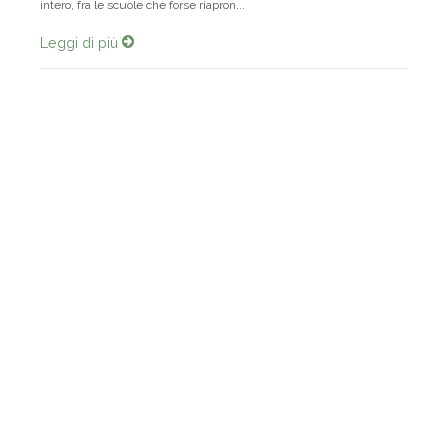
solo ora, che è l’inizio di settembre. Altri ritardi interessano il mondo
intero, fra le scuole che forse riapron...
Leggi di più