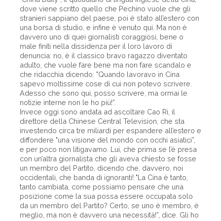
dove viene scritto quello che Pechino vuole che gli
stranieri sappiano del paese, poi è stato all’estero con
una borsa di studio, e infine è venuto qui. Ma non è
davvero uno di quei giornalisti coraggiosi, bene o
male finiti nella dissidenza per il loro lavoro di
denuncia: no, è il classico bravo ragazzo diventato
adulto, che vuole fare bene ma non fare scandalo e
che ridacchia dicendo: "Quando lavoravo in Cina
sapevo moltissime cose di cui non potevo scrivere.
Adesso che sono qui, posso scrivere, ma ormai le
notizie interne non le ho più!”.
Invece oggi sono andata ad ascoltare Cao Ri, il
direttore della Chinese Central Television, che sta
investendo circa tre miliardi per espandere all’estero e
diffondere "una visione del mondo con occhi asiatici”,
e per poco non litigavamo. Lui, che prima se l’è presa
con un’altra giornalista che gli aveva chiesto se fosse
un membro del Partito, dicendo che, davvero, noi
occidentali, che banda di ignoranti! "La Cina è tanto,
tanto cambiata, come possiamo pensare che una
posizione come la sua possa essere occupata solo
da un membro del Partito? Certo, se uno è membro, è
meglio, ma non è davvero una necessità!”, dice. Gli ho