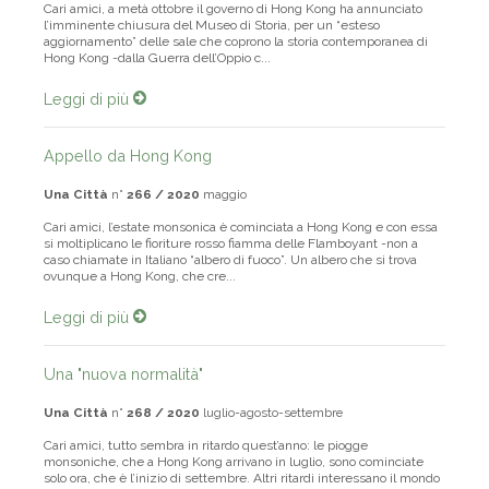
Cari amici, a metà ottobre il governo di Hong Kong ha annunciato
l’imminente chiusura del Museo di Storia, per un “esteso
aggiornamento” delle sale che coprono la storia contemporanea di
Hong Kong -dalla Guerra dell’Oppio c...
Leggi di più
Appello da Hong Kong
Una Città
n°
266 / 2020
maggio
Cari amici, l’estate monsonica è cominciata a Hong Kong e con essa
si moltiplicano le fioriture rosso fiamma delle Flamboyant -non a
caso chiamate in Italiano “albero di fuoco”. Un albero che si trova
ovunque a Hong Kong, che cre...
Leggi di più
Una "nuova normalità"
Una Città
n°
268 / 2020
luglio-agosto-settembre
Cari amici, tutto sembra in ritardo quest’anno: le piogge
monsoniche, che a Hong Kong arrivano in luglio, sono cominciate