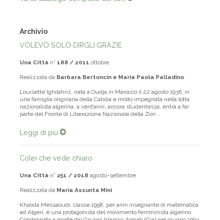
Vai al catalogo completo dei libri
Archivio
VOLEVO SOLO DIRGLI GRAZIE
Una Città
n°
188 / 2011
ottobre
Realizzata da
Barbara Bertoncin e Maria Paola Palladino
Louisette Ighilahriz, nata a Oudja in Marocco il 22 agosto 1936, in
una famiglia originaria della Cabilia e molto impegnata nella lotta
nazionalista algerina, a vent’anni, ancora studentessa, entra a far
parte del Fronte di Liberazione Nazionale della Zon...
Leggi di più
Colei che vede chiaro
Una Città
n°
251 / 2018
agosto-settembre
Realizzata da
Maria Assunta Mini
Khalida Messaoudi, classe 1958, per anni insegnante di matematica
ad Algeri, è una protagonista del movimento femminista algerino.