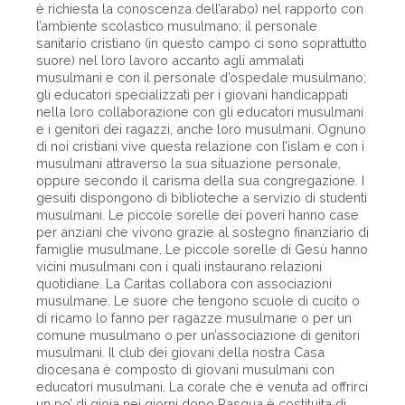
è richiesta la conoscenza dell’arabo) nel rapporto con
l’ambiente scolastico musulmano; il personale
sanitario cristiano (in questo campo ci sono soprattutto
suore) nel loro lavoro accanto agli ammalati
musulmani e con il personale d’ospedale musulmano;
gli educatori specializzati per i giovani handicappati
nella loro collaborazione con gli educatori musulmani
e i genitori dei ragazzi, anche loro musulmani. Ognuno
di noi cristiani vive questa relazione con l’islam e con i
musulmani attraverso la sua situazione personale,
oppure secondo il carisma della sua congregazione. I
gesuiti dispongono di biblioteche a servizio di studenti
musulmani. Le piccole sorelle dei poveri hanno case
per anziani che vivono grazie al sostegno finanziario di
famiglie musulmane. Le piccole sorelle di Gesù hanno
vicini musulmani con i quali instaurano relazioni
quotidiane. La Caritas collabora con associazioni
musulmane. Le suore che tengono scuole di cucito o
di ricamo lo fanno per ragazze musulmane o per un
comune musulmano o per un’associazione di genitori
musulmani. Il club dei giovani della nostra Casa
diocesana è composto di giovani musulmani con
educatori musulmani. La corale che è venuta ad offrirci
un po’ di gioia nei giorni dopo Pasqua è costituita di