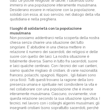
oasi. Le poche religiose, le laiche, i sacerdoti sono
immersi in una popolazione interamente musulmana.
Desiderano essere in relazione con la popolazione,
solidali con essa, al suo servizio, nel dialogo della vita
quotidiana e nella preghiera.
I luoghi di solidarietà con la popolazione
musulmana
Non possiamo addentrarci nella scoperta della nostra
chiesa senza chiarire una situazione del tutto
singolare. E’ abitudine in una chiesa mettere in
relazione il numero dei sacerdoti, dei religiosi e delle
suore con quello dei laici. La nostra situazione è
totalmente diversa. Siamo in tutto fra sacerdoti, suore
e laici qualche centinaio. Con i tecnici dei vari cantieri,
siamo qualche migliaio di cristiani, di varie nazionalità:
francesi, polacchi, spagnoli, filippini... (gli italiani sono
circa 600). Tutti questi trovano la ragione della loro
presenza umana e spirituale nel condividere la vita e
nel collaborare con una popolazione che è invece
interamente musulmana. Ciascuno, ovviamente, vive
questa relazione secondo la sua situazione specifica. I
tecnici, nel lavoro con i colleghi algerini musulmani; gli
insegnanti cristiani (sono soprattutto sacerdoti, perché