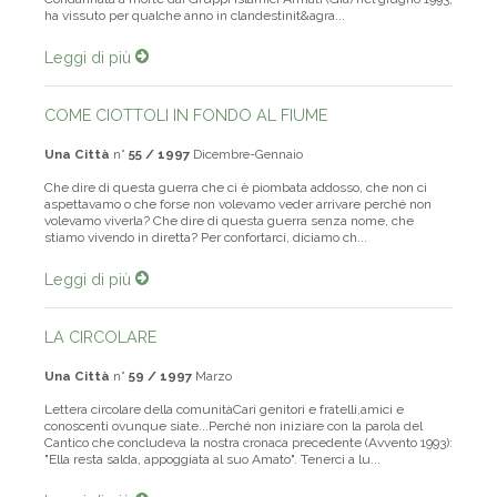
Condannata a morte dai Gruppi Islamici Armati (Gia) nel giugno 1993,
ha vissuto per qualche anno in clandestinit&agra...
Leggi di più
COME CIOTTOLI IN FONDO AL FIUME
Una Città
n°
55 / 1997
Dicembre-Gennaio
Che dire di questa guerra che ci è piombata addosso, che non ci
aspettavamo o che forse non volevamo veder arrivare perché non
volevamo viverla? Che dire di questa guerra senza nome, che
stiamo vivendo in diretta? Per confortarci, diciamo ch...
Leggi di più
LA CIRCOLARE
Una Città
n°
59 / 1997
Marzo
Lettera circolare della comunitàCari genitori e fratelli,amici e
conoscenti ovunque siate...Perché non iniziare con la parola del
Cantico che concludeva la nostra cronaca precedente (Avvento 1993):
"Ella resta salda, appoggiata al suo Amato". Tenerci a lu...