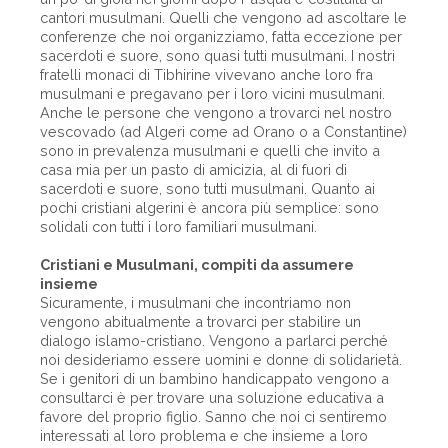
cantori musulmani. Quelli che vengono ad ascoltare le
conferenze che noi organizziamo, fatta eccezione per
sacerdoti e suore, sono quasi tutti musulmani. I nostri
fratelli monaci di Tibhirine vivevano anche loro fra
musulmani e pregavano per i loro vicini musulmani.
Anche le persone che vengono a trovarci nel nostro
vescovado (ad Algeri come ad Orano o a Constantine)
sono in prevalenza musulmani e quelli che invito a
casa mia per un pasto di amicizia, al di fuori di
sacerdoti e suore, sono tutti musulmani. Quanto ai
pochi cristiani algerini è ancora più semplice: sono
solidali con tutti i loro familiari musulmani.
Cristiani e Musulmani, compiti da assumere
insieme
Sicuramente, i musulmani che incontriamo non
vengono abitualmente a trovarci per stabilire un
dialogo islamo-cristiano. Vengono a parlarci perché
noi desideriamo essere uomini e donne di solidarietà.
Se i genitori di un bambino handicappato vengono a
consultarci è per trovare una soluzione educativa a
favore del proprio figlio. Sanno che noi ci sentiremo
interessati al loro problema e che insieme a loro