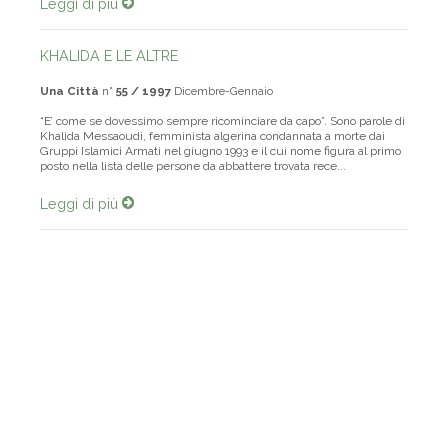
Leggi di più
KHALIDA E LE ALTRE
Una Città
n°
55 / 1997
Dicembre-Gennaio
“E’ come se dovessimo sempre ricominciare da capo”. Sono parole di
Khalida Messaoudi, femminista algerina condannata a morte dai
Gruppi Islamici Armati nel giugno 1993 e il cui nome figura al primo
posto nella lista delle persone da abbattere trovata rece...
Leggi di più