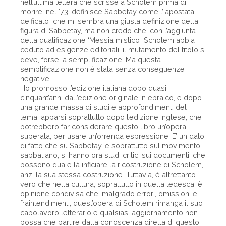
nell’ultima lettera che scrisse a Scholem prima di
morire, nel ‘73, definisce Sabbetay come l’‘apostata
deificato’, che mi sembra una giusta definizione della
figura di Sabbetay, ma non credo che, con l’aggiunta
della qualificazione ‘Messia mistico’, Scholem abbia
ceduto ad esigenze editoriali; il mutamento del titolo si
deve, forse, a semplificazione. Ma questa
semplificazione non è stata senza conseguenze
negative.
Ho promosso l’edizione italiana dopo quasi
cinquant’anni dall’edizione originale in ebraico, e dopo
una grande massa di studi e approfondimenti del
tema, apparsi soprattutto dopo l’edizione inglese, che
potrebbero far considerare questo libro un’opera
superata, per usare un’orrenda espressione. E’ un dato
di fatto che su Sabbetay, e soprattutto sul movimento
sabbatiano, si hanno ora studi critici sui documenti, che
possono qua e là inficiare la ricostruzione di Scholem,
anzi la sua stessa costruzione. Tuttavia, è altrettanto
vero che nella cultura, soprattutto in quella tedesca, è
opinione condivisa che, malgrado errori, omissioni e
fraintendimenti, quest’opera di Scholem rimanga il suo
capolavoro letterario e qualsiasi aggiornamento non
possa che partire dalla conoscenza diretta di questo