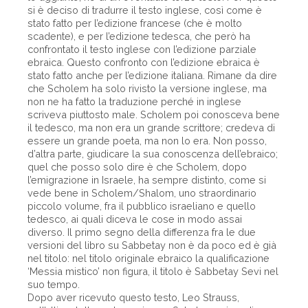
si è deciso di tradurre il testo inglese, così come è
stato fatto per l’edizione francese (che è molto
scadente), e per l’edizione tedesca, che però ha
confrontato il testo inglese con l’edizione parziale
ebraica. Questo confronto con l’edizione ebraica è
stato fatto anche per l’edizione italiana. Rimane da dire
che Scholem ha solo rivisto la versione inglese, ma
non ne ha fatto la traduzione perché in inglese
scriveva piuttosto male. Scholem poi conosceva bene
il tedesco, ma non era un grande scrittore; credeva di
essere un grande poeta, ma non lo era. Non posso,
d’altra parte, giudicare la sua conoscenza dell’ebraico;
quel che posso solo dire è che Scholem, dopo
l’emigrazione in Israele, ha sempre distinto, come si
vede bene in Scholem/Shalom, uno straordinario
piccolo volume, fra il pubblico israeliano e quello
tedesco, ai quali diceva le cose in modo assai
diverso. Il primo segno della differenza fra le due
versioni del libro su Sabbetay non è da poco ed è già
nel titolo: nel titolo originale ebraico la qualificazione
‘Messia mistico’ non figura, il titolo è Sabbetay Sevi nel
suo tempo.
Dopo aver ricevuto questo testo, Leo Strauss,