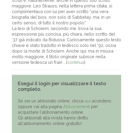
scritti e, naturalmente, anche in questo suo scritto
maggiore. Leo Strauss, nella lettera prima citata, si
complimentava con lui per aver scritto “una vera
biografia del bios, non solo di Sabbetay, ma, in un
certo senso, di tutto il nostro popolo”.
La tesi di Scholem, secondo me, trova la sua
espressione più concisa, più chiara, nello scritto del
‘37 già indicato da Bidussa. Curiosamente questo testo
chiave è stato tradotto in tedesco solo nel ‘92, ossia
dopo la morte di Scholem. Anche qui, ma in misura
molto maggiore, il titolo originale subisce nella
versione tedesca un frain ...[
continua
]
Esegui il login per visualizzare il testo
completo.
Se sei un abbonato online, clicca
qui
accedere,
oppure vai alla pagina
Abbonamenti
per
acquistare l'abbonamento online.
Gli abbonati alla rivista hanno diritto
all'abbonamento online gratuito!