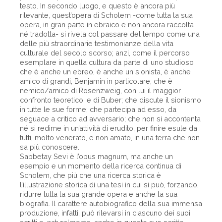
testo. In secondo luogo, e questo è ancora più
rilevante, quest’opera di Scholem -come tutta la sua
opera, in gran parte in ebraico e non ancora raccolta
né tradotta- si rivela col passare del tempo come una
delle più straordinarie testimonianze della vita
culturale del secolo scorso; anzi, come il percorso
esemplare in quella cultura da parte di uno studioso
che è anche un ebreo, è anche un sionista, è anche
amico di grandi, Benjamin in particolare; che è
nemico/amico di Rosenzweig, con lui il maggior
confronto teoretico, e di Buber; che discute il sionismo
in tutte le sue forme; che partecipa ad esso, da
seguace a critico ad avversario; che non si accontenta
né si redime in un’attività di erudito, per finire esule da
tutti, molto venerato, e non amato, in una terra che non
sa più conoscere.
Sabbetay Sevi è l’opus magnum, ma anche un
esempio e un momento della ricerca continua di
Scholem, che più che una ricerca storica è
l’illustrazione storica di una tesi in cui si può, forzando,
ridurre tutta la sua grande opera e anche la sua
biografia. Il carattere autobiografico della sua immensa
produzione, infatti, può rilevarsi in ciascuno dei suoi