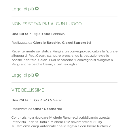
Leggi di più
NON ESISTEVA PIU’ ALCUN LUOGO
Una Città
n°
83 / 2000
Febbraio
Realizzata da
Giorgio Bacchin, Gianni Saporetti
Recentemente sei stato a Parigi a un convegno dedicato alla figura e
all’opera di Paul Celan; stai pure preparando la traduzione delle
poesie inedite di Celan. Puoi parlarcene?Il convegno si svolgeva a
Parigi anche perché Celan, a partire dagli ann...
Leggi di più
VITE BELLISSIME
Una Città
n°
172 / 2010
Marzo
Realizzata da
Omar Cercherini
Continuiamo a ricordare Michele Ranchetti pubblicando questa
intervista, inedita, fatta a Michele il 12 novembre del 2005
sull’amicizia cinquantennale che lo legava a don Pierre Riches, di