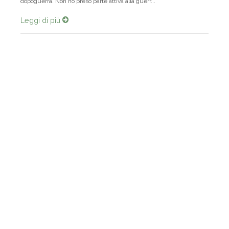
dopoguerra. Non ho preso parte attiva alla guerr...
Leggi di più