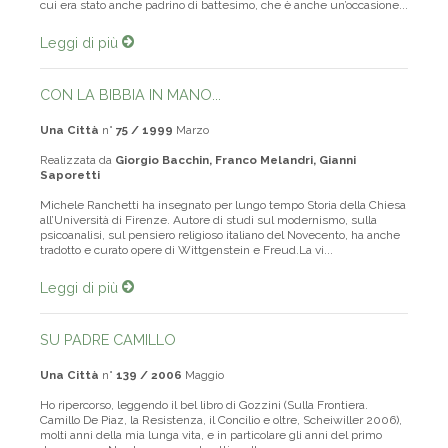
cui era stato anche padrino di battesimo, che è anche un’occasione...
Leggi di più
CON LA BIBBIA IN MANO...
Una Città
n°
75 / 1999
Marzo
Realizzata da
Giorgio Bacchin, Franco Melandri, Gianni
Saporetti
Michele Ranchetti ha insegnato per lungo tempo Storia della Chiesa
all’Università di Firenze. Autore di studi sul modernismo, sulla
psicoanalisi, sul pensiero religioso italiano del Novecento, ha anche
tradotto e curato opere di Wittgenstein e Freud.La vi...
Leggi di più
SU PADRE CAMILLO
Una Città
n°
139 / 2006
Maggio
Ho ripercorso, leggendo il bel libro di Gozzini (Sulla Frontiera.
Camillo De Piaz, la Resistenza, il Concilio e oltre, Scheiwiller 2006),
molti anni della mia lunga vita, e in particolare gli anni del primo