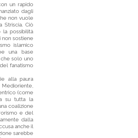
con un rapido
nanziato dagli
 che non vuole
 Striscia. Ciò
la possibilità
hi non sostiene
rismo islamico
bbe una base
, che solo uno
del fanatismo
ie alla paura
n Medioriente,
centrico (come
a su tutta la
una coalizione
rrorismo e del
ttamente dalla
accusa anche il
azione sarebbe