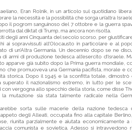
raeliano, Eran Rolnik, in un articolo sul quotidiano libera
rare la necessità e la possibilità che sorga un’altra Israe
, dopo il pogrom sanguinoso del 7 ottobre e la guerra sp
errotta dal diktat di Trump, ma ancora non risolta.
ttiti degli anni Cinquanta del secolo scorso, per giustificar
hi ai sopravvissuti all’Olocausto in particolare e al pop
lato di un’Altra Germania. Un decennio dopo se ne disc
a di armi di produzione tedesca all’esercito d’Israele. M
to apparve già subito dopo la Prima guerra mondiale, c
lino che promuoveva una Germania pacifista, morale e c
lità storica. Dopo il 1945 e la sconfitta totale, dimostrò
 superato il nazionalismo estremo, in lutto per le sce
i con vergogna allo specchio della storia, come disse T
la mutazione sia stata talmente radicale nella Ger
sarebbe sorta sulle macerie della nazione tedesca 
peto degli Alleati, occupata fino alla capitale Berlino,
ose, riunita parzialmente e aiutata economicamente a r
naccia comunista e sovietica. Adesso si intravvedono r