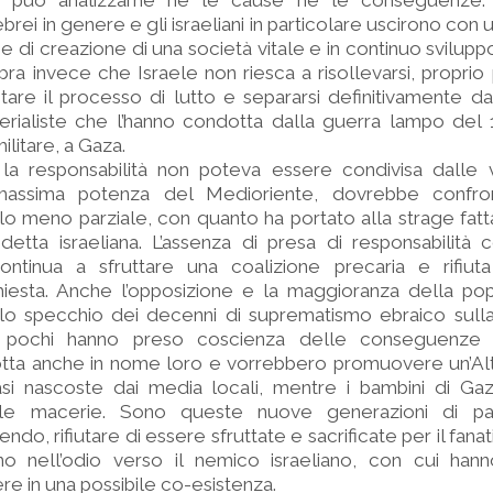
n può analizzarne né le cause né le conseguenze. 
brei in genere e gli israeliani in particolare uscirono con
 e di creazione di una società vitale e in continuo svilup
bra invece che Israele non riesca a risollevarsi, propri
are il processo di lutto e separarsi definitivamente dal
rialiste che l’hanno condotta dalla guerra lampo del 1
ilitare, a Gaza.
la responsabilità non poteva essere condivisa dalle vi
massima potenza del Medioriente, dovrebbe confron
r lo meno parziale, con quanto ha portato alla strage fa
detta israeliana. L’assenza di presa di responsabilità 
ontinua a sfruttare una coalizione precaria e rifiut
hiesta. Anche l’opposizione e la maggioranza della po
llo specchio dei decenni di suprematismo ebraico sull
o pochi hanno preso coscienza delle conseguenze 
tta anche in nome loro e vorrebbero promuovere un’Altr
i nascoste dai media locali, mentre i bambini di Ga
 le macerie. Sono queste nuove generazioni di pal
do, rifiutare di essere sfruttate e sacrificate per il fana
o nell’odio verso il nemico israeliano, con cui ha
ere in una possibile co-esistenza.