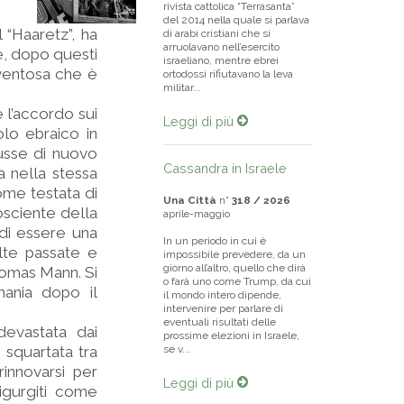
rivista cattolica “Terrasanta”
del 2014 nella quale si parlava
l “Haaretz”, ha
di arabi cristiani che si
arruolavano nell’esercito
le, dopo questi
israeliano, mentre ebrei
aventosa che è
ortodossi rifiutavano la leva
militar...
e l’accordo sui
Leggi di più
olo ebraico in
usse di nuovo
Cassandra in Israele
a nella stessa
ome testata di
Una Città
n°
318 / 2026
osciente della
aprile-maggio
 di essere una
In un periodo in cui è
lte passate e
impossibile prevedere, da un
giorno all’altro, quello che dirà
homas Mann. Si
o farà uno come Trump, da cui
mania dopo il
il mondo intero dipende,
intervenire per parlare di
eventuali risultati delle
devastata dai
prossime elezioni in Israele,
 squartata tra
se v...
innovarsi per
Leggi di più
igurgiti come