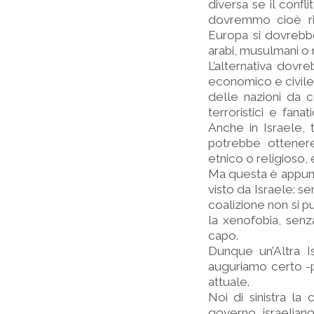
diversa se il confli
dovremmo cioè rin
Europa si dovrebbe
arabi, musulmani o n
L’alternativa dovr
economico e civile,
delle nazioni da 
terroristici e fan
Anche in Israele, 
potrebbe ottenere
etnico o religioso, 
Ma questa è appunto 
visto da Israele: s
coalizione non si p
la xenofobia, senz
capo.
Dunque un’Altra I
auguriamo certo -pe
attuale.
Noi di sinistra la
governo israelian