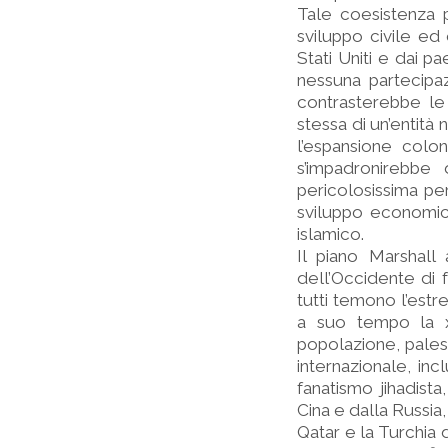
Tale coesistenza 
sviluppo civile ed
Stati Uniti e dai 
nessuna partecipazi
contrasterebbe le 
stessa di un’entità 
l’espansione colon
s’impadronirebbe
pericolosissima pe
sviluppo economico
islamico.
Il piano Marshall
dell’Occidente di 
tutti temono l’est
a suo tempo la xe
popolazione, pales
internazionale, inc
fanatismo jihadist
Cina e dalla Russia
Qatar e la Turchia 