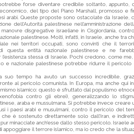
potrebbe forse diventare credibile soltanto, appunto, 
 economico, del tipo del Piano Marshall, promosso e fi
paesi arabi. Queste proposte sono ostacolate da Israele,
one dell’Autorità palestinese nell’amministrazione della
manovre disgregative israeliane in Cisgiordania, contro 
nazionale palestinese. Molti, infatti, in Israele, anche tra c
iale nei territori occupati, sono convinti che il terro
 di questa entità nazionale palestinese e ne fare
r l’esistenza stessa di Israele. Pochi credono, come me
 e nazionale palestinese potrebbe ridurre il pericolo 
 a suo tempo ha avuto un successo incredibile, graz
fronte al pericolo comunista. In Europa, ma anche qui i
remismo islamico: questo è sfruttato dal populismo etno
nofobia contro gli ebrei), generalizzando lo stigm
tinese, araba e mussulmana. Si potrebbe invece creare 
lusi i paesi arabi e musulmani, contro il pericolo del te
a, che è sostenuto direttamente solo dall’Iran, e indire
, pur minacciate anch’esse dallo stesso pericolo. Israele 
di appoggiare il terrore islamico, ma io credo che la situ