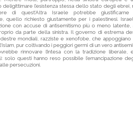
deligittimare l’esistenza stessa dello stato degli ebrei,
re di quest’Altra Israele potrebbe giustificarne i
, quello richiesto giustamente per i palestinesi. Isra
zione con accuse di antisemitismo più o meno latente, 
proprio da parte della sinistra. Il governo di estrema des
e destre mondiali, razziste e xenofobe, che appoggiano
Islam, pur coltivando i peggiori germi di un vero antisem
ovrebbe rinnovare l’intesa con la tradizione liberale, 
li: solo questi hanno reso possibile l’emancipazione deg
alle persecuzioni.