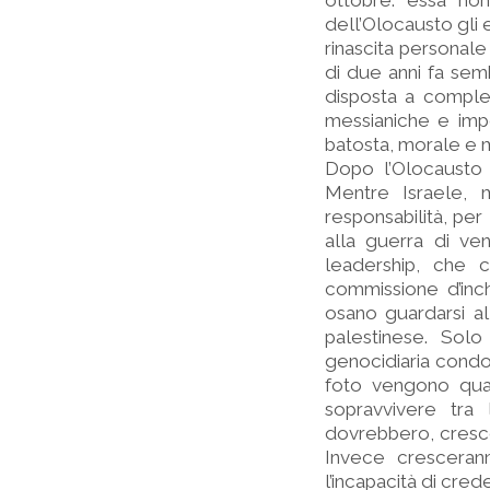
ottobre: essa no
dell’Olocausto gli e
rinascita personale
di due anni fa sem
disposta a complet
messianiche e impe
batosta, morale e m
Dopo l’Olocausto 
Mentre Israele, 
responsabilità, pe
alla guerra di ven
leadership, che c
commissione d’inc
osano guardarsi a
palestinese. Sol
genocidiaria condo
foto vengono quas
sopravvivere tra
dovrebbero, crescen
Invece crescerann
l’incapacità di cred