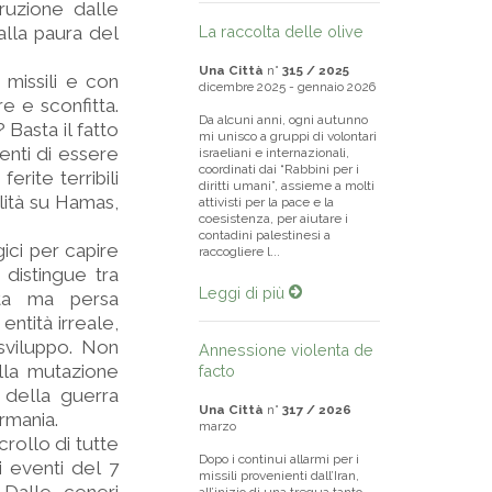
ruzione dalle
alla paura del
La raccolta delle olive
Una Città
n°
315 / 2025
 missili e con
dicembre 2025 - gennaio 2026
re e sconfitta.
Da alcuni anni, ogni autunno
Basta il fatto
mi unisco a gruppi di volontari
enti di essere
israeliani e internazionali,
coordinati dai “Rabbini per i
erite terribili
diritti umani”, assieme a molti
ilità su Hamas,
attivisti per la pace e la
coesistenza, per aiutare i
contadini palestinesi a
ici per capire
raccogliere l...
e distingue tra
Leggi di più
ata ma persa
ntità irreale,
 sviluppo. Non
Annessione violenta de
lla mutazione
facto
 della guerra
Una Città
n°
317 / 2026
ermania.
marzo
crollo di tutte
Dopo i continui allarmi per i
i eventi del 7
missili provenienti dall’Iran,