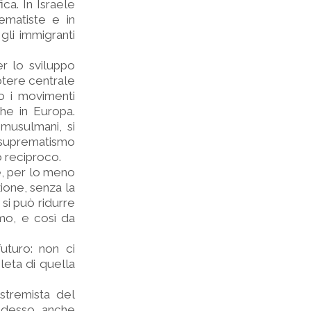
ica. In Israele
ematiste e in
gli immigranti
r lo sviluppo
potere centrale
o i movimenti
che in Europa.
 musulmani, si
 suprematismo
o reciproco.
re, per lo meno
zione, senza la
si può ridurre
smo, e così da
uturo: non ci
leta di quella
estremista del
 adesso anche