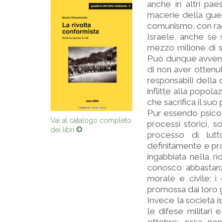
anche in altri pae
macerie della guer
comunismo, con rad
Israele, anche se 
mezzo milione di sf
Può dunque avvenir
di non aver ottenut
responsabili della d
inflitte alla popol
che sacrifica il suo
Pur essendo psicol
Vai al catalogo completo
processi storici, s
dei libri
processo di lutt
definitamente e pro
ingabbiata nella n
conosco abbastanz
morale e civile; i
promossa dai loro 
Invece la società i
le difese militari