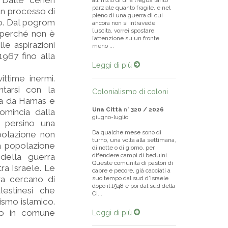
Dalle ceneri
all’inizio di una tregua tanto
parziale quanto fragile, e nel
 un processo di
pieno di una guerra di cui
po. Dal pogrom
ancora non si intravede
l’uscita, vorrei spostare
o perché non è
l’attenzione su un fronte
le aspirazioni
meno ...
967 fino alla
Leggi di più
ttime inermi.
tarsi con la
Colonialismo di coloni
tta da Hamas e
Una Città
n°
320 / 2026
comincia dalla
giugno-luglio
a persino una
Da qualche mese sono di
polazione non
turno, una volta alla settimana,
a popolazione
di notte o di giorno, per
della guerra
difendere campi di beduini.
Queste comunità di pastori di
a Israele. Le
capre e pecore, già cacciati a
za cercano di
suo tempo dal sud d’Israele
dopo il 1948 e poi dal sud della
estinesi che
Ci...
tismo islamico.
nno in comune
Leggi di più