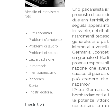
Uno psicanalista is
Mensile di interviste e
proposto di conside
foto
due anni terribili
seguita, appena int
In Israele, nei diba
Tutti i sommari
risarcimenti tedesc
Problemi d'ambiente
generale, si è par
intorno alla vendit
Problemi di lavoro
Germania il concet
Problemi di scuola
un giornale di Ber
L'altra tradizione
propria re­sponsabi
In memoria
nazione che aveva
Internazionalismo
capace di guardars
può credere che 
Ricordarsi
nazismo?
Storie
L’Altra Germania 
I nostri editoriali
bombardamenti a tap
le potenze vittori
I nostri libri
contrastare la mi