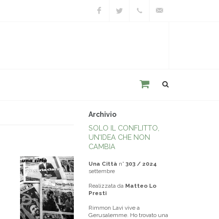
Facebook
Twitter
+39
unacitta@unacitta.o
0543
21422
Archivio
SOLO IL CONFLITTO,
UN'IDEA CHE NON
CAMBIA
Una Città
n°
303 / 2024
settembre
Realizzata da
Matteo Lo
Presti
Rimmon Lavi vive a
Gerusalemme. Ho trovato una