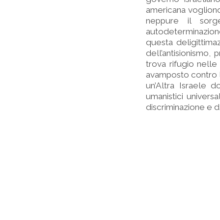
americana vogliono 
neppure il sorge
autodeterminazione
questa deligittima
dell’antisionismo, 
trova rifugio nell
avamposto contro l’
un’Altra Israele d
umanistici universa
discriminazione e d