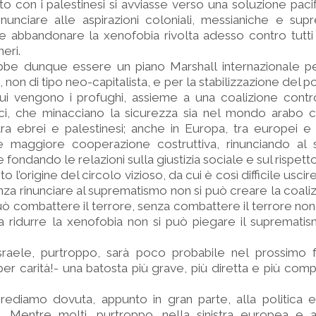
tto con i palestinesi si avviasse verso una soluzione pacif
unciare alle aspirazioni coloniali, messianiche e supr
 abbandonare la xenofobia rivolta adesso contro tutti 
eri.
ebbe dunque essere un piano Marshall internazionale pe
 non di tipo neo-capitalista, e per la stabilizzazione del 
cui vengono i profughi, assieme a una coalizione contr
atici, che minacciano la sicurezza sia nel mondo arabo 
tra ebrei e palestinesi; anche in Europa, tra europei e
 maggiore cooperazione costruttiva, rinunciando al
e fondando le relazioni sulla giustizia sociale e sul rispett
l’origine del circolo vizioso, da cui è così difficile usci
enza rinunciare al suprematismo non si può creare la coali
uò combattere il terrore, senza combattere il terrore non 
a ridurre la xenofobia non si può piegare il supremati
sraele, purtroppo, sarà poco probabile nel prossimo f
r carità!- una batosta più grave, più diretta e più comp
 crediamo dovuta, appunto in gran parte, alla politica 
o. Mentre molti, purtroppo, nella sinistra europea e