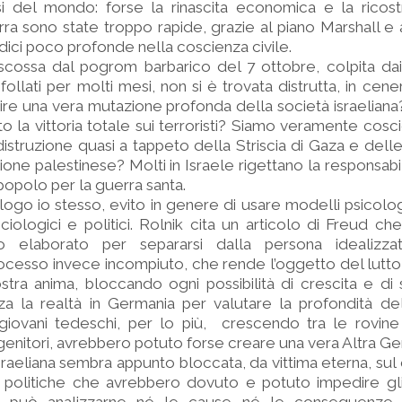
si del mondo: forse la rinascita economica e la ricost
ra sono state troppo rapide, grazie al piano Marshall e 
ici poco profonde nella coscienza civile.
scossa dal pogrom barbarico del 7 ottobre, colpita dai
ollati per molti mesi, non si è trovata distrutta, in cene
e una vera mutazione profonda della società israeliana? 
o la vittoria totale sui terroristi? Siamo veramente cosci
istruzione quasi a tappeto della Striscia di Gaza e delle f
azione palestinese? Molti in Israele rigettano la responsab
 popolo per la guerra santa.
ogo io stesso, evito in genere di usare modelli psicolog
ociologici e politici. Rolnik cita un articolo di Freud ch
o elaborato per separarsi dalla persona idealizz
cesso invece incompiuto, che rende l’oggetto del lutto e
ostra anima, bloccando ogni possibilità di crescita e di
a la realtà in Germania per valutare la profondità de
 giovani tedeschi, per lo più, crescendo tra le rovine
genitori, avrebbero potuto forse creare una vera Altra G
sraeliana sembra appunto bloccata, da vittima eterna, sul 
 e politiche che avrebbero dovuto e potuto impedire gl