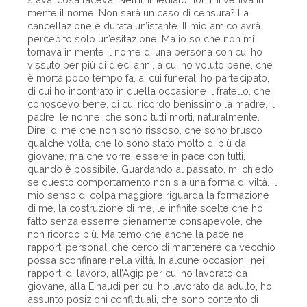
mente il nome! Non sarà un caso di censura? La
cancellazione è durata un’istante. Il mio amico avrà
percepito solo un’esitazione. Ma io so che non mi
tornava in mente il nome di una persona con cui ho
vissuto per più di dieci anni, a cui ho voluto bene, che
è morta poco tempo fa, ai cui funerali ho partecipato,
di cui ho incontrato in quella occasione il fratello, che
conoscevo bene, di cui ricordo benissimo la madre, il
padre, le nonne, che sono tutti morti, naturalmente.
Direi di me che non sono rissoso, che sono brusco
qualche volta, che lo sono stato molto di più da
giovane, ma che vorrei essere in pace con tutti,
quando è possibile. Guardando al passato, mi chiedo
se questo comportamento non sia una forma di viltà. Il
mio senso di colpa maggiore riguarda la formazione
di me, la costruzione di me, le infinite scelte che ho
fatto senza esserne pienamente consapevole, che
non ricordo più. Ma temo che anche la pace nei
rapporti personali che cerco di mantenere da vecchio
possa sconfinare nella viltà. In alcune occasioni, nei
rapporti di lavoro, all’Agip per cui ho lavorato da
giovane, alla Einaudi per cui ho lavorato da adulto, ho
assunto posizioni conflittuali, che sono contento di