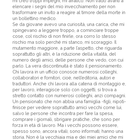
mi creo troppi impegni, mi affatico. Non vado avanti a
elencare i segni del mio invecchiamento per non
trasformare un invito a reagire al timore della morte in
un bollettino medico.
Se da giovane avevo una curiosità, una carica, che mi
spingevano a leggere troppo, a cominciare troppe
cose, col rischio di non finirle, ora corro lo stesso
rischio ma solo perché mi stanco, mi scoraggio. Il
mutamento maggiore, a parte l’aspetto, che riguarda
soprattutto gli altri, è la riduzione della vitalità, del
numero degli amici, delle persone che vedo, con cui
parlo. La vera discontinuità è stato il pensionamento.
Chi lavora in un ufficio conosce numerosi colleghi,
collaboratori e fornitori, cioè, nell’editoria, autori e
traduttori. Anche chi lavora alla catena di montaggio e,
per lavoro, interagisce solo con oggetti, si trova a
stretto contatto con numerosi colleghi, anzi compagni.
Un pensionato che non abbia una famiglia -figli, nipoti-
finisce per vedere soprattutto amici vecchi come lui,
salvo le persone che incontra per fare la spesa,
comprare i giornali, sbrigare pratiche, che sono per
forza in età di lavoro. Ma i vecchi possono essere,
spesso sono, ancora vitali; sono informati; hanno una
storia. Non è la vecchiaia mia e dei miei amici che mi