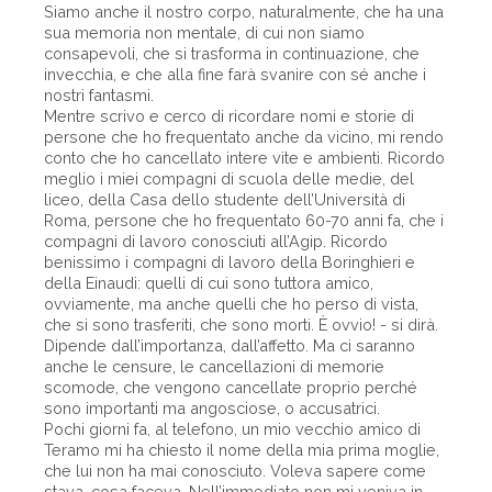
Siamo anche il nostro corpo, naturalmente, che ha una
sua memoria non mentale, di cui non siamo
consapevoli, che si trasforma in continuazione, che
invecchia, e che alla fine farà svanire con sé anche i
nostri fantasmi.
Mentre scrivo e cerco di ricordare nomi e storie di
persone che ho frequentato anche da vicino, mi rendo
conto che ho cancellato intere vite e ambienti. Ricordo
meglio i miei compagni di scuola delle medie, del
liceo, della Casa dello studente dell’Università di
Roma, persone che ho frequentato 60-70 anni fa, che i
compagni di lavoro conosciuti all’Agip. Ricordo
benissimo i compagni di lavoro della Boringhieri e
della Einaudi: quelli di cui sono tuttora amico,
ovviamente, ma anche quelli che ho perso di vista,
che si sono trasferiti, che sono morti. È ovvio! - si dirà.
Dipende dall’importanza, dall’affetto. Ma ci saranno
anche le censure, le cancellazioni di memorie
scomode, che vengono cancellate proprio perché
sono importanti ma angosciose, o accusatrici.
Pochi giorni fa, al telefono, un mio vecchio amico di
Teramo mi ha chiesto il nome della mia prima moglie,
che lui non ha mai conosciuto. Voleva sapere come
stava, cosa faceva. Nell’immediato non mi veniva in