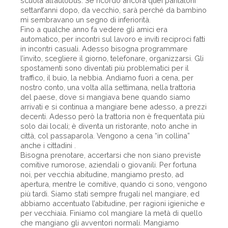
scuola all’autobus. Se ricordo ancora quei pantaloni
settant’anni dopo, da vecchio, sarà perché da bambino
mi sembravano un segno di inferiorità.
Fino a qualche anno fa vedere gli amici era
automatico, per incontri sul lavoro e inviti reciproci fatti
in incontri casuali. Adesso bisogna programmare
l’invito, scegliere il giorno, telefonare, organizzarsi. Gli
spostamenti sono diventati più problematici per il
traffico, il buio, la nebbia. Andiamo fuori a cena, per
nostro conto, una volta alla settimana, nella trattoria
del paese, dove si mangiava bene quando siamo
arrivati e si continua a mangiare bene adesso, a prezzi
decenti. Adesso però la trattoria non è frequentata più
solo dai locali; è diventa un ristorante, noto anche in
città, col passaparola. Vengono a cena “in collina”
anche i cittadini .
Bisogna prenotare, accertarsi che non siano previste
comitive rumorose, aziendali o giovanili. Per fortuna
noi, per vecchia abitudine, mangiamo presto, ad
apertura, mentre le comitive, quando ci sono, vengono
più tardi. Siamo stati sempre frugali nel mangiare, ed
abbiamo accentuato l’abitudine, per ragioni igieniche e
per vecchiaia. Finiamo col mangiare la metà di quello
che mangiano gli avventori normali. Mangiamo