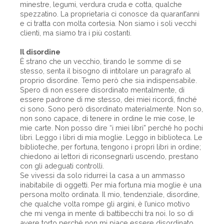
minestre, legumi, verdura cruda e cotta, qualche
spezzatino. La proprietaria ci conosce da quarant’anni
e ci tratta con molta cortesia. Non siamo i soli vecchi
clienti, ma siamo tra i più costanti.
Il disordine
È strano che un vecchio, tirando le somme di se
stesso, senta il bisogno di intitolare un paragrafo al
proprio disordine. Temo però che sia indispensabile.
Spero di non essere disordinato mentalmente, di
essere padrone di me stesso, dei miei ricordi, finché
ci sono. Sono però disordinato materialmente. Non so,
non sono capace, di tenere in ordine le mie cose, le
mie carte. Non posso dire “i miei libri” perché ho pochi
libri. Leggo i libri di mia moglie. Leggo in biblioteca. Le
biblioteche, per fortuna, tengono i propri libri in ordine;
chiedono ai lettori di riconsegnarli uscendo, prestano
con gli adeguati controlli.
Se vivessi da solo ridurrei la casa a un ammasso
inabitabile di oggetti. Per mia fortuna mia moglie è una
persona molto ordinata. Il mio, tendenziale, disordine,
che qualche volta rompe gli argini, è l’unico motivo
che mi venga in mente di battibecchi tra noi. Io so di
avere torto perché non mi piace essere disordinato.