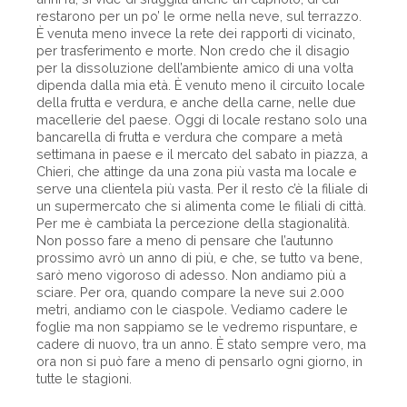
restarono per un po’ le orme nella neve, sul terrazzo.
È venuta meno invece la rete dei rapporti di vicinato,
per trasferimento e morte. Non credo che il disagio
per la dissoluzione dell’ambiente amico di una volta
dipenda dalla mia età. È venuto meno il circuito locale
della frutta e verdura, e anche della carne, nelle due
macellerie del paese. Oggi di locale restano solo una
bancarella di frutta e verdura che compare a metà
settimana in paese e il mercato del sabato in piazza, a
Chieri, che attinge da una zona più vasta ma locale e
serve una clientela più vasta. Per il resto c’è la filiale di
un supermercato che si alimenta come le filiali di città.
Per me è cambiata la percezione della stagionalità.
Non posso fare a meno di pensare che l’autunno
prossimo avrò un anno di più, e che, se tutto va bene,
sarò meno vigoroso di adesso. Non andiamo più a
sciare. Per ora, quando compare la neve sui 2.000
metri, andiamo con le ciaspole. Vediamo cadere le
foglie ma non sappiamo se le vedremo rispuntare, e
cadere di nuovo, tra un anno. È stato sempre vero, ma
ora non si può fare a meno di pensarlo ogni giorno, in
tutte le stagioni.