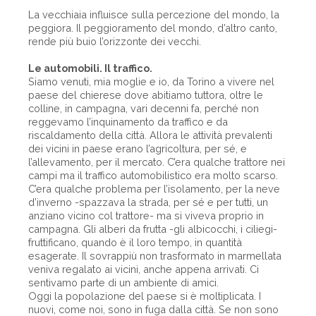
La vecchiaia influisce sulla percezione del mondo, la
peggiora. Il peggioramento del mondo, d’altro canto,
rende più buio l’orizzonte dei vecchi.
Le automobili. Il traffico.
Siamo venuti, mia moglie e io, da Torino a vivere nel
paese del chierese dove abitiamo tuttora, oltre le
colline, in campagna, vari decenni fa, perché non
reggevamo l’inquinamento da traffico e da
riscaldamento della città. Allora le attività prevalenti
dei vicini in paese erano l’agricoltura, per sé, e
l’allevamento, per il mercato. C’era qualche trattore nei
campi ma il traffico automobilistico era molto scarso.
C’era qualche problema per l’isolamento, per la neve
d’inverno -spazzava la strada, per sé e per tutti, un
anziano vicino col trattore- ma si viveva proprio in
campagna. Gli alberi da frutta -gli albicocchi, i ciliegi-
fruttificano, quando è il loro tempo, in quantità
esagerate. Il sovrappiù non trasformato in marmellata
veniva regalato ai vicini, anche appena arrivati. Ci
sentivamo parte di un ambiente di amici.
Oggi la popolazione del paese si è moltiplicata. I
nuovi, come noi, sono in fuga dalla città. Se non sono