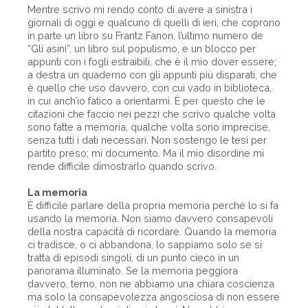
Mentre scrivo mi rendo conto di avere a sinistra i
giornali di oggi e qualcuno di quelli di ieri, che coprono
in parte un libro su Frantz Fanon, l’ultimo numero de
“Gli asini”, un libro sul populismo, e un blocco per
appunti con i fogli estraibili, che è il mio dover essere;
a destra un quaderno con gli appunti più disparati, che
è quello che uso davvero, con cui vado in biblioteca,
in cui anch’io fatico a orientarmi. È per questo che le
citazioni che faccio nei pezzi che scrivo qualche volta
sono fatte a memoria, qualche volta sono imprecise,
senza tutti i dati necessari. Non sostengo le tesi per
partito preso; mi documento. Ma il mio disordine mi
rende difficile dimostrarlo quando scrivo.
La memoria
È difficile parlare della propria memoria perché lo si fa
usando la memoria. Non siamo davvero consapevoli
della nostra capacità di ricordare. Quando la memoria
ci tradisce, o ci abbandona, lo sappiamo solo se si
tratta di episodi singoli, di un punto cieco in un
panorama illuminato. Se la memoria peggiora
davvero, temo, non ne abbiamo una chiara coscienza
ma solo la consapevolezza angosciosa di non essere