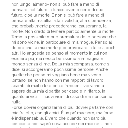
non lungo, almeno- non si può fare a meno di
pensare, nel futuro, all’unico evento certo di quel
futuro, cioè la morte. E non si può fare a meno di
pensare alla malattia, alla invalidità, alla dipendenza,
che probabilmente precederanno, causeranno, la
morte. Non credo di temere particolarmente la morte.
Temo la possibile morte prematura delle persone che
mi sono vicine, in particolare di mia moglie. Penso al
dolore che la mia morte può provocare, a lei e a pochi
altri. Ho angoscia se penso al momento in cui non
esisterò più, ma riesco benissimo a immaginarmi il
mondo senza di me. Della mia scomparsa, come si
dice, si accorgeranno pochissime persone. Anche
quelle che penso mi vogliano bene ma vivono
lontano, se non hanno con me rapporti di lavoro,
scambi di mail o telefonate frequenti, verranno a
sapere della mia dipartita per caso e in ritardo. In
quanto ai vicini, i nuovi vicini di casa di me non sanno
nulla.
Forse dovrei organizzarmi di più, dovrei parlarne con
mio fratello, con gli amici. È un po’ macabro, ma forse
è indispensabile. È vero che quando non sarò più
cosciente non saprò cosa accade dei miei resti, non