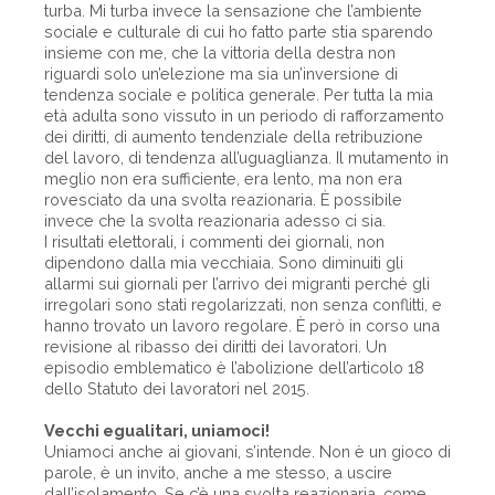
turba. Mi turba invece la sensazione che l’ambiente
sociale e culturale di cui ho fatto parte stia sparendo
insieme con me, che la vittoria della destra non
riguardi solo un’elezione ma sia un’inversione di
tendenza sociale e politica generale. Per tutta la mia
età adulta sono vissuto in un periodo di rafforzamento
dei diritti, di aumento tendenziale della retribuzione
del lavoro, di tendenza all’uguaglianza. Il mutamento in
meglio non era sufficiente, era lento, ma non era
rovesciato da una svolta reazionaria. È possibile
invece che la svolta reazionaria adesso ci sia.
I risultati elettorali, i commenti dei giornali, non
dipendono dalla mia vecchiaia. Sono diminuiti gli
allarmi sui giornali per l’arrivo dei migranti perché gli
irregolari sono stati regolarizzati, non senza conflitti, e
hanno trovato un lavoro regolare. È però in corso una
revisione al ribasso dei diritti dei lavoratori. Un
episodio emblematico è l’abolizione dell’articolo 18
dello Statuto dei lavoratori nel 2015.
Vecchi egualitari, uniamoci!
Uniamoci anche ai giovani, s’intende. Non è un gioco di
parole, è un invito, anche a me stesso, a uscire
dall’isolamento. Se c’è una svolta reazionaria, come