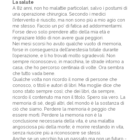
La salute
A 82 anni, non ho malattie particolari, salvo i postumi di
una operazione chirurgica. Secondo i medici
l’intervento è riuscito, ma non sono più a mio agio con
me stesso. Faccio un po’ di fatica ad addormentarmi.
Forse devo solo prendere atto della mia età e
ringraziare Iddio di non avere guai peggiori.
Nei mesi scorsi ho avuto qualche vuoto di memoria,
forse in conseguenza dell’anestesia totale durante
l’operazione, e li ho trovati molto sgradevoli. Non
sempre riconoscevo, in macchina, le strade intorno a
casa, che ho percorso centinaia di volte. Ora sembra
che tutto vada bene.
Qualche volta non ricordo il nome di persone che
conosco, o titoli e autori di libri. Mia moglie dice che
sono stato sempre così; che dei libri, da sempre,
ricordo il contenuto ma non il titolo. Spero sia vero. La
memoria di sé, degli altri, del mondo è la sostanza di
ciò che siamo. Perdere la memoria è peggio che
essere morti. Perdere la memoria non è la
conclusione necessaria della vita, è una malattia
angosciosa più della morte; è morire restando in vita,
senza riuscire più a riconoscere se stessi.
Anche se un vecchio ha un passato ma non un futuro -