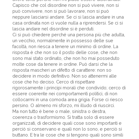
Capisco che col disordine non si può vivere, non si
può convivere, non si può lavorare, non si può
neppure lasciarsi andare. Se ci si lascia andare in una
casa ordinata non ci vuole nulla a riprendersi. Se ci si
lascia andare nel disordine si è perduti.
Ci si può chiedere perché una persona più che adulta,
un vecchio, normalmente in possesso delle sue
facoltà, non riesca a tenere un minimo di ordine. La
risposta è che non so il posto delle cose, che non
sono mai stato ordinato, che non ho mai posseduto
molte cose da tenere in ordine. Può darsi che la
risposta mascheri un difetto di carattere: non so
decidere in modo definitivo. Non so attenermi alle
cose che ho deciso. Cerco di rispettare
rigorosamente i principi morali che condivido; cerco di
essere coerente nei comportamenti politici, di non
collocarmi in una comoda area grigia. Forse ci riesco
persino. O almeno mi sforzo, mi illudo di riuscirci.
Ma non tutto è bene o male, sinistra o destra,
coerenza o trasformismo. Si tratta solo di essere
organizzati, di decidere quali cose sono importanti e
perciò si conservano e quali non lo sono, e perciò si
buttano. E tra le cose che si tengono quali sono simili