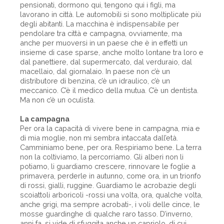
pensionati, dormono qui, tengono qui i figli, ma
lavorano in città. Le automobili si sono moltiplicate più
degli abitanti. La macchina è indispensabile per
pendolare tra città e campagna, ovviamente, ma
anche per muoversi in un paese che è in effetti un
insieme di case sparse, anche molto lontane tra loro e
dal panettiere, dal supermercato, dal verduraio, dal
macellaio, dal giornalaio. In paese non c’è un
distributore di benzina, c’è un idraulico, c’è un
meccanico. C’è il medico della mutua. C’è un dentista.
Ma non c’è un oculista.
La campagna
Per ora la capacità di vivere bene in campagna, mia e
di mia moglie, non mi sembra intaccata dall’età.
Camminiamo bene, per ora. Respiriamo bene. La terra
non la coltiviamo, la percorriamo. Gli alberi non li
potiamo, li guardiamo crescere, rinnovare le foglie a
primavera, perderle in autunno, come ora, in un trionfo
di rossi, gialli, ruggine. Guardiamo le acrobazie degli
scoiattoli arboricoli -rossi una volta, ora, qualche volta,
anche grigi, ma sempre acrobati-, i voli delle cince, le
mosse guardinghe di qualche raro tasso. D’inverno,
anni fa, si vide di sfuggita anche un capriolo, di cui