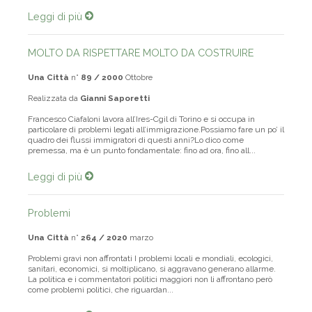
Leggi di più
MOLTO DA RISPETTARE MOLTO DA COSTRUIRE
Una Città
n°
89 / 2000
Ottobre
Realizzata da
Gianni Saporetti
Francesco Ciafaloni lavora all’Ires-Cgil di Torino e si occupa in
particolare di problemi legati all’immigrazione.Possiamo fare un po’ il
quadro dei flussi immigratori di questi anni?Lo dico come
premessa, ma è un punto fondamentale: fino ad ora, fino all...
Leggi di più
Problemi
Una Città
n°
264 / 2020
marzo
Problemi gravi non affrontati I problemi locali e mondiali, ecologici,
sanitari, economici, si moltiplicano, si aggravano generano allarme.
La politica e i commentatori politici maggiori non li affrontano però
come problemi politici, che riguardan...