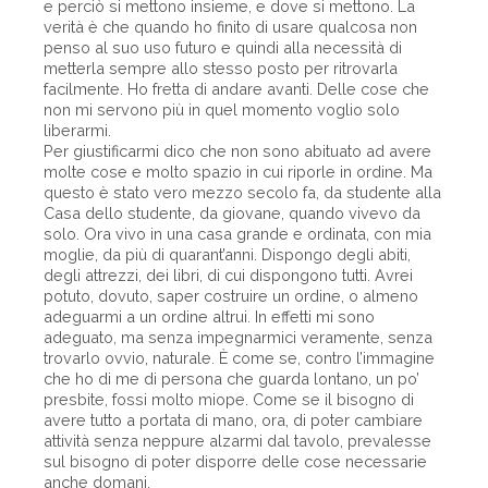
e perciò si mettono insieme, e dove si mettono. La
verità è che quando ho finito di usare qualcosa non
penso al suo uso futuro e quindi alla necessità di
metterla sempre allo stesso posto per ritrovarla
facilmente. Ho fretta di andare avanti. Delle cose che
non mi servono più in quel momento voglio solo
liberarmi.
Per giustificarmi dico che non sono abituato ad avere
molte cose e molto spazio in cui riporle in ordine. Ma
questo è stato vero mezzo secolo fa, da studente alla
Casa dello studente, da giovane, quando vivevo da
solo. Ora vivo in una casa grande e ordinata, con mia
moglie, da più di quarant’anni. Dispongo degli abiti,
degli attrezzi, dei libri, di cui dispongono tutti. Avrei
potuto, dovuto, saper costruire un ordine, o almeno
adeguarmi a un ordine altrui. In effetti mi sono
adeguato, ma senza impegnarmici veramente, senza
trovarlo ovvio, naturale. È come se, contro l’immagine
che ho di me di persona che guarda lontano, un po’
presbite, fossi molto miope. Come se il bisogno di
avere tutto a portata di mano, ora, di poter cambiare
attività senza neppure alzarmi dal tavolo, prevalesse
sul bisogno di poter disporre delle cose necessarie
anche domani.