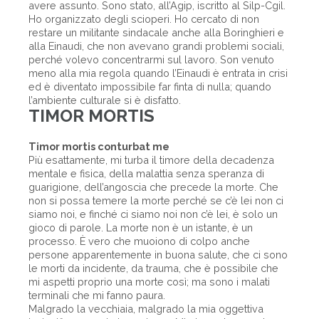
avere assunto. Sono stato, all’Agip, iscritto al Silp-Cgil.
Ho organizzato degli scioperi. Ho cercato di non
restare un militante sindacale anche alla Boringhieri e
alla Einaudi, che non avevano grandi problemi sociali,
perché volevo concentrarmi sul lavoro. Son venuto
meno alla mia regola quando l’Einaudi è entrata in crisi
ed è diventato impossibile far finta di nulla; quando
l’ambiente culturale si è disfatto.
TIMOR MORTIS
Timor mortis conturbat me
Più esattamente, mi turba il timore della decadenza
mentale e fisica, della malattia senza speranza di
guarigione, dell’angoscia che precede la morte. Che
non si possa temere la morte perché se c’è lei non ci
siamo noi, e finché ci siamo noi non c’è lei, è solo un
gioco di parole. La morte non è un istante, è un
processo. È vero che muoiono di colpo anche
persone apparentemente in buona salute, che ci sono
le morti da incidente, da trauma, che è possibile che
mi aspetti proprio una morte così; ma sono i malati
terminali che mi fanno paura.
Malgrado la vecchiaia, malgrado la mia oggettiva