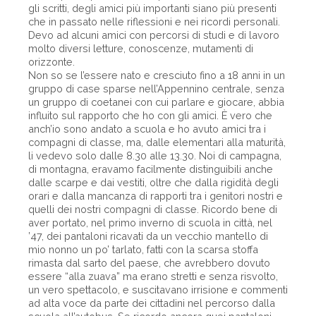
gli scritti, degli amici più importanti siano più presenti
che in passato nelle riflessioni e nei ricordi personali.
Devo ad alcuni amici con percorsi di studi e di lavoro
molto diversi letture, conoscenze, mutamenti di
orizzonte.
Non so se l’essere nato e cresciuto fino a 18 anni in un
gruppo di case sparse nell’Appennino centrale, senza
un gruppo di coetanei con cui parlare e giocare, abbia
influito sul rapporto che ho con gli amici. È vero che
anch’io sono andato a scuola e ho avuto amici tra i
compagni di classe, ma, dalle elementari alla maturità,
li vedevo solo dalle 8.30 alle 13.30. Noi di campagna,
di montagna, eravamo facilmente distinguibili anche
dalle scarpe e dai vestiti, oltre che dalla rigidità degli
orari e dalla mancanza di rapporti tra i genitori nostri e
quelli dei nostri compagni di classe. Ricordo bene di
aver portato, nel primo inverno di scuola in città, nel
’47, dei pantaloni ricavati da un vecchio mantello di
mio nonno un po’ tarlato, fatti con la scarsa stoffa
rimasta dal sarto del paese, che avrebbero dovuto
essere “alla zuava” ma erano stretti e senza risvolto,
un vero spettacolo, e suscitavano irrisione e commenti
ad alta voce da parte dei cittadini nel percorso dalla