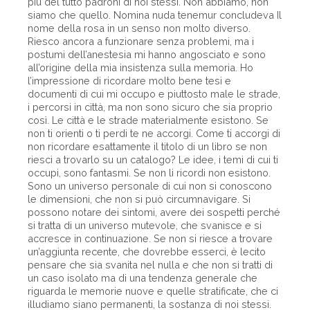
più del tutto padroni di noi stessi. Non abbiamo, non
siamo che quello. Nomina nuda tenemur concludeva Il
nome della rosa in un senso non molto diverso.
Riesco ancora a funzionare senza problemi, ma i
postumi dell’anestesia mi hanno angosciato e sono
all’origine della mia insistenza sulla memoria. Ho
l’impressione di ricordare molto bene tesi e
documenti di cui mi occupo e piuttosto male le strade,
i percorsi in città, ma non sono sicuro che sia proprio
così. Le città e le strade materialmente esistono. Se
non ti orienti o ti perdi te ne accorgi. Come ti accorgi di
non ricordare esattamente il titolo di un libro se non
riesci a trovarlo su un catalogo? Le idee, i temi di cui ti
occupi, sono fantasmi. Se non li ricordi non esistono.
Sono un universo personale di cui non si conoscono
le dimensioni, che non si può circumnavigare. Si
possono notare dei sintomi, avere dei sospetti perché
si tratta di un universo mutevole, che svanisce e si
accresce in continuazione. Se non si riesce a trovare
un’aggiunta recente, che dovrebbe esserci, è lecito
pensare che sia svanita nel nulla e che non si tratti di
un caso isolato ma di una tendenza generale che
riguarda le memorie nuove e quelle stratificate, che ci
illudiamo siano permanenti, la sostanza di noi stessi.