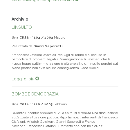
Archivio
L’INSULTO
Una Città
n°
104 / 2002
Maggio
Realizzata da
Gianni Saporetti
Francesco Ciafaloni lavora all’Ires-Cgil di Torino e si occupa in
particolare di problemi legati all’immigrazione.Tu sostieni che la
nuova legge sull’immigrazione è più che altro un insulto perché sul
piano pratico non avrà alcuna conseguenza. Cosa vuoi d...
Leggi di più
BOMBE E DEMOCRAZIA
Una Città
n°
110 / 2003
Febbraio
Durante l’incontro annuale di Villa Salta, si è tenuta una discussione
sull’attuale situazione politica. Riportiamo gli interventi di Francesco
Ciafaloni, Wlodek Goldkorn, Gianni Saporetti e Franco
Melandri.Francesco Ciafaloni. Premetto che non ho alcun t...