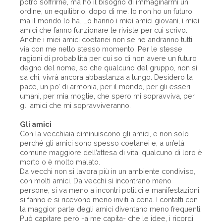
potrò soffrirne, ma ho il bisogno di immaginarmi un
ordine, un equilibrio, dopo di me. Io non ho un futuro,
ma il mondo lo ha. Lo hanno i miei amici giovani, i miei
amici che fanno funzionare le riviste per cui scrivo.
Anche i miei amici coetanei non se ne andranno tutti
via con me nello stesso momento. Per le stesse
ragioni di probabilità per cui so di non avere un futuro
degno del nome, so che qualcuno del gruppo, non si
sa chi, vivrà ancora abbastanza a lungo. Desidero la
pace, un po’ di armonia, per il mondo, per gli esseri
umani, per mia moglie, che spero mi sopravviva, per
gli amici che mi sopravviveranno.
Gli amici
Con la vecchiaia diminuiscono gli amici, e non solo
perché gli amici sono spesso coetanei e, a un’età
comune maggiore dell’attesa di vita, qualcuno di loro è
morto o è molto malato.
Da vecchi non si lavora più in un ambiente condiviso,
con molti amici. Da vecchi si incontrano meno
persone, si va meno a incontri politici e manifestazioni,
si fanno e si ricevono meno inviti a cena. I contatti con
la maggior parte degli amici diventano meno frequenti.
Può capitare però -a me capita- che le idee, i ricordi,