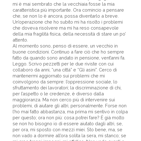
mi è mai sembrato che la vecchiaia fosse la mia
caratteristica più importante. Ora comincio a pensare
che, se non lo è ancora, possa diventarlo a breve.
Un’operazione che ho subito mi ha risolto i problemi
che doveva risolvere ma mi ha reso consapevole
della mia fragilità fisica, della necessità di stare un po’
attento.
Al momento sono, penso di essere, un vecchio in
buone condizioni. Continuo a fare ciò che ho sempre
fatto da quando sono andato in pensione, vent’anni fa.
Leggo. Scrivo pezzetti per le due riviste con cui
collaboro da anni, “una città” e “Gli asini”. Cerco di
mantenermi aggiornato sui problemi che mi
coinvolgono da sempre: l’oppressione sociale, lo
sfruttamento dei lavoratori; la discriminazione di chi,
per l’aspetto o le credenze, è diverso dalla
maggioranza. Ma non cerco più di intervenire sui
problemi, di aiutare gli altri, personalmente. Forse non
l’ho mai fatto abbastanza, ma prima mi sentivo in colpa
per questo; ora non più: cosa potrei fare? È già molto
se non ho bisogno io di essere aiutato dagli altri, se,
per ora, mi sposto con mezzi miei. Sto bene, ma, se
non vado a dormire all’ora solita la sera, mi stanco; se