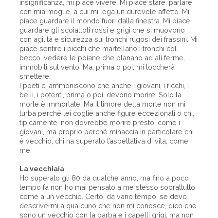
insignificanza, mi piace vivere. Mi piace stare, parlare,
con mia moglie, a cui mi lega un durevole affetto. Mi
piace guardare il mondo fuori dalla finestra. Mi piace
guardare gli scoiattoli rossi e grigi che si muovono
con agilità e sicurezza sui tronchi rugosi dei frassini. Mi
piace sentire i picchi che martellano i tronchi col
becco, vedere le poiane che planano ad ali ferme,
immobili sul vento. Ma, prima o poi, mi toccherà
smettere.
I poeti ci ammoniscono che anche i giovani, i ricchi, i
belli, i potenti, prima o poi, devono morire. Solo la
morte è immortale. Ma il timore della morte non mi
turba perché lei coglie anche figure eccezionali o chi,
tipicamente, non dovrebbe morire presto, come i
giovani, ma proprio perché minaccia in particolare chi
è vecchio, chi ha superato l’aspettativa di vita, come
me.
La vecchiaia
Ho superato gli 80 da qualche anno, ma fino a poco
tempo fa non ho mai pensato a me stesso soprattutto
come a un vecchio. Certo, da vario tempo, se devo
descrivermi a qualcuno che non mi conosce, dico che
sono un vecchio con la barba e i capelli grigi, ma non