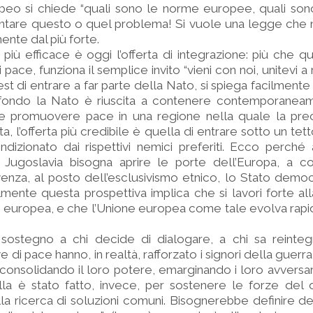
opeo si chiede “quali sono le norme europee, quali son
ontare questo o quel problema! Si vuole una legge che n
nte dal più forte.
 più efficace è oggi l’offerta di integrazione: più che q
pace, funziona il semplice invito “vieni con noi, unitevi a 
est di entrare a far parte della Nato, si spiega facilment
n fondo la Nato è riuscita a contenere contemporanea
uole promuovere pace in una regione nella quale la pr
a, l’offerta più credibile è quella di entrare sotto un te
zionato dai rispettivi nemici preferiti. Ecco perché a
x Jugoslavia bisogna aprire le porte dell’Europa, a c
enza, al posto dell’esclusivismo etnico, lo Stato demo
lmente questa prospettiva implica che si lavori forte al
europea, e che l’Unione europea come tale evolva rapid
 sostegno a chi decide di dialogare, a chi sa reintegr
e di pace hanno, in ­realtà, rafforzato i signori della guerr
 consolidando il loro potere, emarginando i loro avversar
la è stato fatto, invece, per sostenere le forze del d
la ricerca di soluzioni comuni. Bisognerebbe definire dei