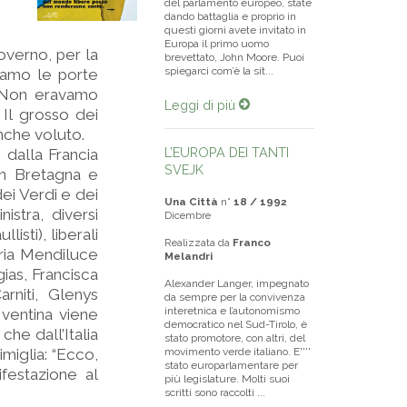
del parlamento europeo, state
dando battaglia e proprio in
questi giorni avete invitato in
Europa il primo uomo
overno, per la
brevettato, John Moore. Puoi
spiegarci com’è la sit...
riamo le porte
. Non eravamo
Leggi di più
. Il grosso dei
anche voluto.
L’EUROPA DEI TANTI
 dalla Francia
SVEJK
an Bretagna e
ei Verdi e dei
Una Città
n°
18 / 1992
nistra, diversi
Dicembre
isti), liberali
Realizzata da
Franco
Maria Mendiluce
Melandri
ias, Francisca
Alexander Langer, impegnato
rniti, Glenys
da sempre per la convivenza
interetnica e l’autonomismo
 ventina viene
democratico nel Sud-Tirolo, è
che dall’Italia
stato promotore, con altri, del
miglia: “Ecco,
movimento verde italiano. E''''
stato europarlamentare per
festazione al
più legislature. Molti suoi
scritti sono raccolti ...