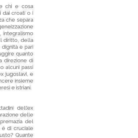
re chi e cosa
dai croati o i
nza che separa
ogeneizzazione
, integralismo
 diritto, della
dignità e pari
fuggire quanto
a direzione di
o alcuni passi
ex jugoslavi, e
vincere insieme
si e istriani.
tadini dell’ex
parazione delle
supremazia del
) è di cruciale
iusto? Quante