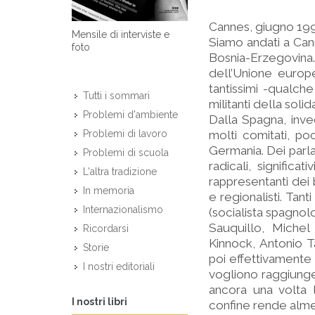
Cannes, giugno 19
Mensile di interviste e
Siamo andati a Cann
foto
Bosnia-Erzegovina.
dell’Unione europe
tantissimi -qualche
Tutti i sommari
militanti della sol
Problemi d'ambiente
Dalla Spagna, invec
molti comitati, p
Problemi di lavoro
Germania. Dei parl
Problemi di scuola
radicali, significa
L'altra tradizione
rappresentanti dei b
In memoria
e regionalisti. Tan
Internazionalismo
(socialista spagnol
Sauquillo, Michel
Ricordarsi
Kinnock, Antonio T
Storie
poi effettivamente a
I nostri editoriali
vogliono raggiunger
ancora una volta 
I nostri libri
confine rende almeno