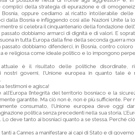
esa di posizione netta di fronte agli aggressori- e, in 
re complici della strategia di epurazione e di omogenei
 Bosnia, oppure cediamo al ricatto intollerabile delle
oci dalla Bosnia e infliggendo così alle Nazioni Unite la 
 mentre si celebra il cinquantenario della fondazione dell
 passato dobbiamo armarci di dignità e di valori. E soprat
risuona in tutta Europa dalla fine della seconda guerra mo
n passato dobbiamo difenderci, in Bosnia, contro color
ca e religiosa come ideale politico e lo impongono perpe
attuale è il risultato delle politiche disordinate, ri
ei nostri governi, l’Unione europea in quanto tale è 
.
a testimoni e agisca!
all’Europa l’integrità del territorio bosniaco e la sicur
almente garantite. Ma ciò non è, non è più sufficiente. Pe
rgamente consumato, l’Unione europea deve oggi dar
inazione politica senza precedenti nella sua storia. L’Eur
. Lo deve tanto ai bosniaci quanto a se stessa. Perché ci
anti a Cannes a manifestare ai capi di Stato e di governo