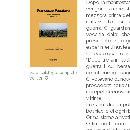
Dopo la manifestazi
vengono ammessi a 
mezz’ora prima dell
dall’assedio è una 
guerra. Ci guardia
vecchia data: che
presidente neo-go
esperimenti nuclear
Ed ecco quanto ave
“Dopo tre anni tutt
guerra i cui bers
cecchini irraggiungi
Vai al catalogo completo
dei libri
Ci volevano dunque 
precedenti nella st
europei riconosca
vittime.
Tre anni di una poli
bosniaci e di ogni r
Ormai siamo arrivati
O tiriamo le cons