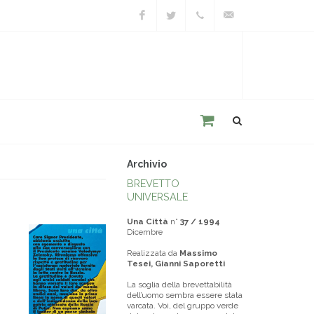
Facebook
Twitter
+39
unacitta@unacitta.o
0543
21422
Archivio
BREVETTO
UNIVERSALE
Una Città
n°
37 / 1994
Dicembre
Realizzata da
Massimo
Tesei, Gianni Saporetti
La soglia della brevettabilità
dell’uomo sembra essere stata
varcata. Voi, del gruppo verde