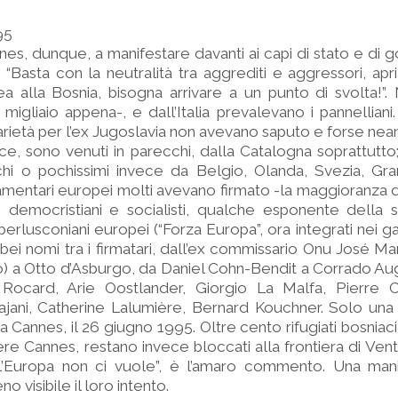
95
es, dunque, a manifestare davanti ai capi di stato e di g
 “Basta con la neutralità tra aggrediti e aggressori, ap
a alla Bosnia, bisogna arrivare a un punto di svolta!”
 migliaio appena-, e dall’Italia prevalevano i pannelliani
idarietà per l’ex Jugoslavia non avevano saputo e forse ne
e, sono venuti in parecchi, dalla Catalogna soprattutto;
ochi o pochissimi invece da Belgio, Olanda, Svezia, Gr
amentari europei molti avevano firmato -la maggioranza d
tivi democristiani e socialisti, qualche esponente della si
erlusconiani europei (“Forza Europa”, ora integrati nei gaull
ti bei nomi tra i firmatari, dall’ex commissario Onu José 
o) a Otto d’Asburgo, da Daniel Cohn-Bendit a Corrado Aug
 Rocard, Arie Oostlander, Giorgio La Malfa, Pierre Ca
ajani, Catherine Lalumière, Bernard Kouchner. Solo una
 Cannes, il 26 giugno 1995. Oltre cento rifugiati bosniaci 
e Cannes, restano invece bloccati alla frontiera di Venti
l’Europa non ci vuole”, è l’amaro commento. Una mani
 visibile il loro intento.