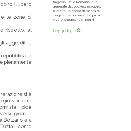
tragedia. Dalla Romania, e in
scono il libero
generale dal sud-est europeo,
è in atto un esodo di massa di
zingari che non riescono più a
 e le zone di
vivere, o pensano di non ri...
 ristretto, al
Leggi di più
gli aggrediti e
 repubblica di
ire pienamente
nerazione si è
giovani feriti.
rmista, cioè
ersi giorni -
 a Bolzano e a
i Tuzla -come