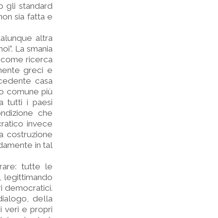
o gli standard
on sia fatta e
ualunque altra
noi”. La smania
e come ricerca
mente greci e
ecedente casa
tto comune più
 tutti i paesi
ondizione che
cratico invece
la costruzione
amente in tal
are: tutte le
a, legittimando
i democratici.
ialogo, della
 veri e propri