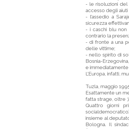
- le risoluzioni de
accesso degli aiuti
- l’assedio a Sara
sicurezza effettiva
- i caschi blu non
contrario la presenz
- di fronte a una p
delle vittime;
- nello spirito di 
Bosnia-Erzegovina,
e immediatamente 
L’Europa, infatti, m
Tuzla, maggio 199
Esattamente un mese
fatta strage, oltre 
Quattro giorni p
socialdemocratico
insieme al deputat
Bologna. Il sinda