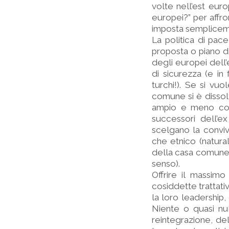
volte nell’est eur
europei?” per affr
imposta sempliceme
La politica di pace
proposta o piano di 
degli europei dell’
di sicurezza (e i
turchi!). Se si v
comune si è dissolt
ampio e meno condi
successori dell’e
scelgano la conviv
che etnico (natura
della casa comune 
senso).
Offrire il massimo
cosiddette trattativ
la loro leadership,
Niente o quasi nul
reintegrazione, del