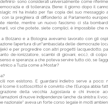
efinirsi- sono considerati universalmente come riferim
democrazia e di tolleranza. Bene: il giorno dopo il ca
eslagic mi ha inviato per fax copia del suo messaggio a
, con la preghiera di diffonderlo al Parlamento europeo
ate niente, mentre un nuovo fascismo ci sta bombar
marli, voi che potete, siete complici, è impossibile che n
, a Bolzano e a Bologna avevamo lavorato con gli ospit
zazione l’apertura di un’“ambasciata delle democrazie loca
ijek) e per progredire con altri progetti (acquedotto, par
ianto de-ionizzatore, scambi di giovani, ecc.), di colp
nso e speranza: a che poteva servire tutto ciò, se l’aggr
o etnico a Tuzla come a Mostar?
sa?
acili non esistono. E guardarsi indietro serve a poco: 
 (come il sottoscritto) è convinto che l’Europa abbia fat
tegrazione della vecchia Jugoslavia e chi invece a
lamazioni di nuove indipendenze (anche da sinistra: il v
e nazionale” aveva un forte corso legale in molti ambien