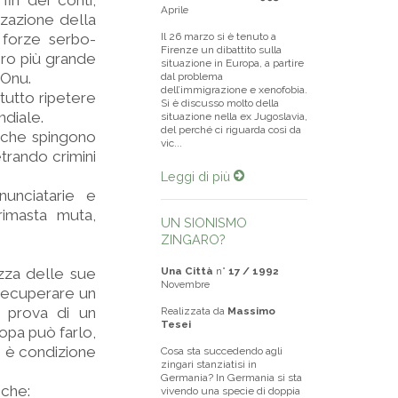
fin dei conti,
Aprile
zzazione della
 forze serbo-
Il 26 marzo si è tenuto a
Firenze un dibattito sulla
loro più grande
situazione in Europa, a partire
’Onu.
dal problema
dell’immigrazione e xenofobia.
tutto ripetere
Si è discusso molto della
ndiale.
situazione nella ex Jugoslavia,
del perché ci riguarda così da
o che spingono
vic...
trando crimini
Leggi di più
nunciatarie e
rimasta muta,
UN SIONISMO
ZINGARO?
ezza delle sue
Una Città
n°
17 / 1992
Novembre
r recuperare un
 prova di un
Realizzata da
Massimo
Tesei
opa può farlo,
ò è condizione
Cosa sta succedendo agli
zingari stanziatisi in
Germania? In Germania si sta
 che:
vivendo una specie di doppia