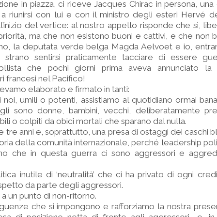
one in piazza, ci riceve Jacques Chirac in persona, una 
riunirsi con lui e con il ministro degli esteri Hervé d
’inizio del vertice: al nostro appello risponde che sì, li
priorità, ma che non esistono buoni e cattivi, e che non b
mo, la deputata verde belga Magda Aelvoet e io, entramb
 strano sentirsi praticamente tacciare di essere gue
llista che pochi giorni prima aveva annunciato la 
i francesi nel Pacifico!
vamo elaborato e firmato in tanti:
i noi, umili o potenti, assistiamo al quotidiano ormai ban
agli sono donne, bambini, vecchi, deliberatamente pre
bili o colpiti da obici mortali che sparano dal nulla.
tre anni e, soprattutto, una presa di ostaggi dei caschi b
oria della comunità internazionale, perché leadership pol
no che in questa guerra ci sono aggressori e aggrediti
tica inutile di ‘neutralità’ che ci ha privato di ogni credi
ispetto da parte degli aggressori.
 a un punto di non-ritorno.
eguenze che si impongono e rafforziamo la nostra pres