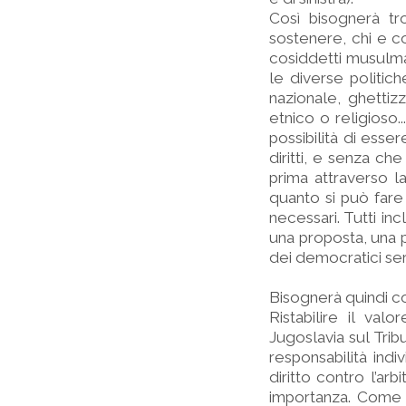
Così bisognerà tr
sostenere, chi e co
cosiddetti musulma
le diverse politic
nazionale, ghettiz
etnico o religioso.
possibilità di esse
diritti, e senza ch
prima attraverso la
quanto si può fare 
necessari. Tutti inc
una proposta, una p
dei democratici serb
Bisognerà quindi c
Ristabilire il valo
Jugoslavia sul Trib
responsabilità indi
diritto contro l’arb
importanza. Come p