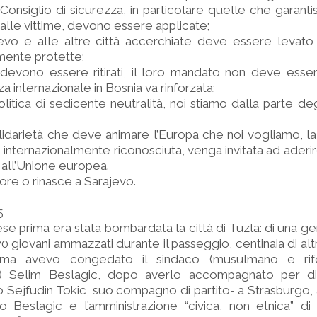
l Consiglio di sicurezza, in particolare quelle che garanti
 alle vittime, devono essere applicate;
jevo e alle altre città accerchiate deve essere levato
mente protette;
 devono essere ritirati, il loro mandato non deve essere
a internazionale in Bosnia va rinforzata;
olitica di sedicente neutralità, noi stiamo dalla parte de
solidarietà che deve animare l’Europa che noi vogliamo, la
 internazionalmente riconosciuta, venga invitata ad ader
all’Unione europea.
uore o rinasce a Sarajevo.
5
 prima era stata bombardata la città di Tuzla: di una ge
70 giovani ammazzati durante il passeggio, centinaia di altri 
rima avevo congedato il sindaco (musulmano e rifo
) Selim Beslagic, dopo averlo accompagnato per div
o Sejfudin Tokic, suo compagno di partito- a Strasburgo,
co Beslagic e l’amministrazione “civica, non etnica” d