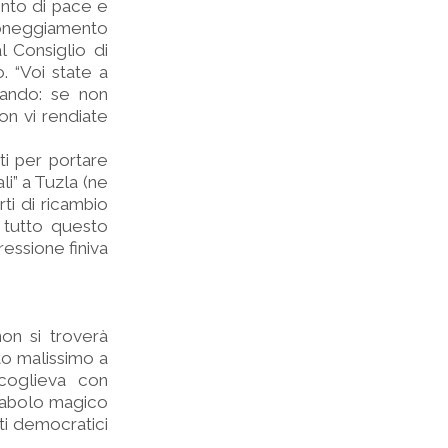
ento di pace e
nnoneggiamento
l Consiglio di
. “Voi state a
dando: se non
on vi rendiate
i per portare
li” a Tuzla (ne
ti di ricambio
o tutto questo
essione finiva
non si troverà
to malissimo a
ccoglieva con
ocabolo magico
ti democratici