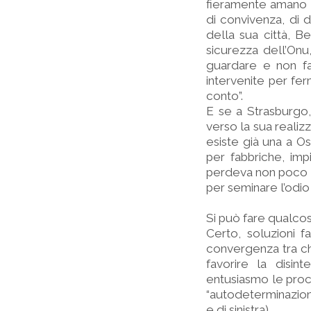
fieramente amano d
di convivenza, di 
della sua città, B
sicurezza dell’Onu
guardare e non f
intervenite per fer
conto”.
E se a Strasburgo
verso la sua realiz
esiste già una a Os
per fabbriche, imp
perdeva non poco se
per seminare l’odi
Si può fare qualco
Certo, soluzioni f
convergenza tra chi
favorire la disin
entusiasmo le proc
“autodeterminazion
e di sinistra).