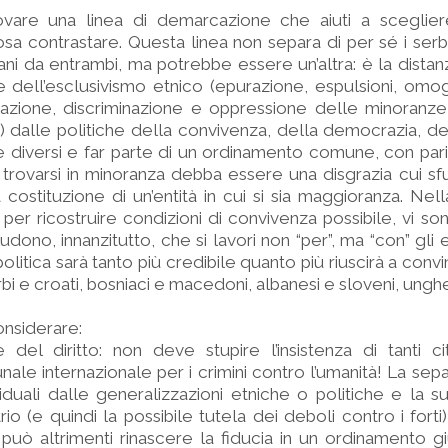
ovare una linea di demarcazione che aiuti a sceglie
sa contrastare. Questa linea non separa di per sé i serbi 
ni da entrambi, ma potrebbe essere un’altra: è la dista
he dell’esclusivismo etnico (epurazione, espulsioni, om
zazione, discriminazione e oppressione delle minoranze
..) dalle politiche della convivenza, della democrazia, del
re diversi e far parte di un ordinamento comune, con pari 
e trovarsi in minoranza debba essere una disgrazia cui s
 costituzione di un’entità in cui si sia maggioranza. Nell
per ricostruire condizioni di convivenza possibile, vi son
ludono, innanzitutto, che si lavori non “per”, ma “con” gli 
olitica sarà tanto più credibile quanto più riuscirà a con
i e croati, bosniaci e macedoni, albanesi e sloveni, unghere
onsiderare:
re del diritto: non deve stupire l’insistenza di tanti cit
unale internazionale per i crimini contro l’umanità! La se
viduali dalle generalizzazioni etniche o politiche e la 
itrio (e quindi la possibile tutela dei deboli contro i forti
uò altrimenti rinascere la fiducia in un ordinamento g