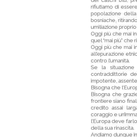
dei caschi blu, pr
rifiutiamo di esse
popolazione della
bosniache, ritirand
umiliazione proprio
Oggi più che mai in
quel “mai più” che 
Oggi più che mai i
all’epurazione etni
contro l’umanità.
Se la situazione 
contraddittorie d
impotente, assente
Bisogna che l’Europ
Bisogna che grazie 
frontiere siano fin
credito assai la
coraggio e un’immag
l’Europa deve farlo
della sua rinascita.
Andiamo dunque in t