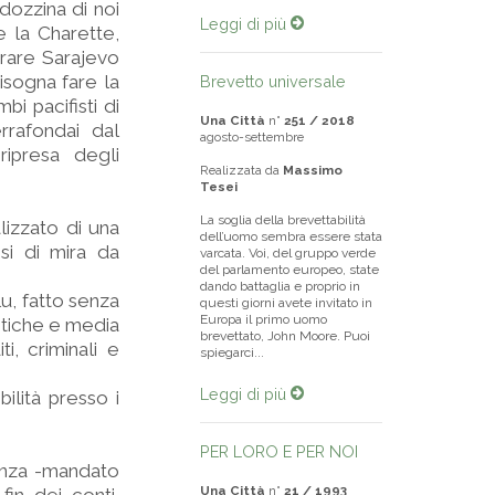
dozzina di noi
Leggi di più
e la Charette,
berare Sarajevo
isogna fare la
Brevetto universale
i pacifisti di
Una Città
n°
251 / 2018
rrafondai dal
agosto-settembre
ripresa degli
Realizzata da
Massimo
Tesei
La soglia della brevettabilità
alizzato di una
dell’uomo sembra essere stata
si di mira da
varcata. Voi, del gruppo verde
del parlamento europeo, state
dando battaglia e proprio in
lu, fatto senza
questi giorni avete invitato in
Europa il primo uomo
itiche e media
brevettato, John Moore. Puoi
, criminali e
spiegarci...
Leggi di più
bilità presso i
PER LORO E PER NOI
enza -mandato
Una Città
n°
21 / 1993