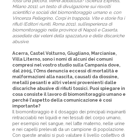
fossi una pecora, verrei abbattuta? (Scienza Express,
Milano 2011), un testo di divulgazione sui risvolti
scientifici e sociali del biomonitoraggio umano e, con
Vincenza Pellegrino, Corpi in trappola. Vite e storie fra i
rifiuti (Editori riuniti, Roma 2011), sull’esperienza di
biomonitoraggio nelle province di Napoli e Caserta,
assediate dai veleni della spazzatura e delle discariche
abusive.
Acerra, Castel Volturno, Giugliano, Marcianise,
Villa Literno, sono i nomi di alcuni dei comuni
compresi nel vostro studio sulla Campania dove,
dal 2005, l’Oms denuncia eccessi di mortalità e
malformazioni alla nascita, causati da diossine,
metalli pesanti e altri veleni provenienti dalle
discariche abusive di rifiuti tossici. Puoi spiegare in
cosa consiste il lavoro di biomonitoraggio umano e
perché l’aspetto della comunicazione è così
importante?
Il biomonitoraggio è il dosaggio dei principali inquinanti
rintracciabili nei liquidi e nei tessuti del corpo umano,
per esempio nel sangue, nel latte materno, nelle urine
e nei capelli prelevati da un campione di popolazione.
Con queste analisi si può valutare il livello collettivo di