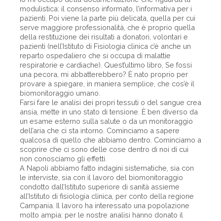
modulistica: il consenso informato, l’informativa per i
pazienti. Poi viene la parte più delicata, quella per cui
serve maggiore professionalità, che è proprio quella
della restituzione dei risultati a donatori, volontari e
pazienti (nell’Istituto di Fisiologia clinica c’è anche un
reparto ospedaliero che si occupa di malattie
respiratorie e cardiache). Quest’ultimo libro, Se fossi
una pecora, mi abbatterebbero? È nato proprio per
provare a spiegare, in maniera semplice, che cos’è il
biomonitoraggio umano.
Farsi fare le analisi dei propri tessuti o del sangue crea
ansia, mette in uno stato di tensione. È ben diverso da
un esame esterno sulla salute o da un monitoraggio
dell’aria che ci sta intorno. Cominciamo a sapere
qualcosa di quello che abbiamo dentro. Cominciamo a
scoprire che ci sono delle cose dentro di noi di cui
non conosciamo gli effetti.
A Napoli abbiamo fatto indagini sistematiche, sia con
le interviste, sia con il lavoro del biomonitoraggio
condotto dall’Istituto superiore di sanità assieme
all’Istituto di fisiologia clinica, per conto della regione
Campania. Il lavoro ha interessato una popolazione
molto ampia: per le nostre analisi hanno donato il