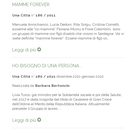
MAMME FOREVER
Una Città
n°
186 / 2011
Manuela Annichiarico, Lucia Dedoni, Rita Sirigu, Cristina Cometti,
assieme alle "co-mamme” Floriana Murru e Fiore Colombini, sono
un gruppo di mamme con figli disabili che vivono in Sardegna. Voi vi
siete definite "mamme forever”. Essere mamme di figli co...
Leggi di più
HO BISOGNO DI UNA PERSONA...
Una Città
n°
280 / 2021
dicembre 2021-gennaio 2022
Realizzata da
Barbara Bertoncin
Livia Turco, già ministro per la Solidarietà sociale e poi della Salute,
nel 2017 è stata insignita del titolo di Cavaliere di Gran Croce
dell’Ordine al Merito della Repubblica Italiana. Attualmente
presiede il Gruppo di lavoro ...
Leggi di più