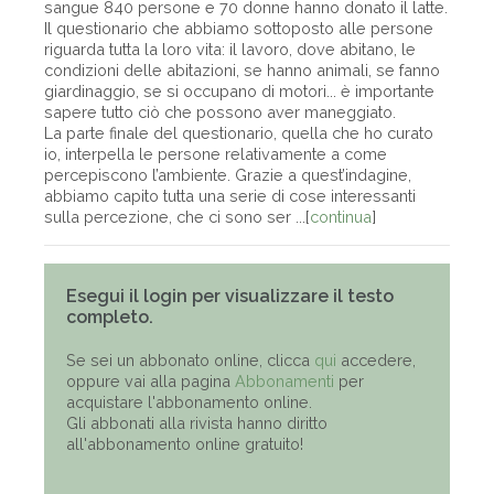
sangue 840 persone e 70 donne hanno donato il latte.
Il questionario che abbiamo sottoposto alle persone
riguarda tutta la loro vita: il lavoro, dove abitano, le
condizioni delle abitazioni, se hanno animali, se fanno
giardinaggio, se si occupano di motori... è importante
sapere tutto ciò che possono aver maneggiato.
La parte finale del questionario, quella che ho curato
io, interpella le persone relativamente a come
percepiscono l’ambiente. Grazie a quest’indagine,
abbiamo capito tutta una serie di cose interessanti
sulla percezione, che ci sono ser ...[
continua
]
Esegui il login per visualizzare il testo
completo.
Se sei un abbonato online, clicca
qui
accedere,
oppure vai alla pagina
Abbonamenti
per
acquistare l'abbonamento online.
Gli abbonati alla rivista hanno diritto
all'abbonamento online gratuito!