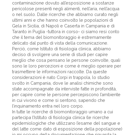
contaminazione dovuto all’esposizione a sostanze
pericolose presenti negli alimenti, nell’aria, nell’acqua
o nel suolo. Dalle ricerche che abbiamo curato negli
ultimi anni e che hanno coinvolto le popolazioni di
Gela in Sicilia, di Napoli e Caserta in Campania e di
Taranto in Puglia -tuttora in corso- ci siamo resi conto
che il tema del biomonitoraggio è estremamente
delicato dal punto di vista della comunicazione.
Perciò, come Istituto di fisiologia clinica, abbiamo
deciso di svolgere una serie di studi per capire
meglio che cosa pensano le persone coinvolte, quali
sono le loro percezioni e come è meglio operare per
trasmettere le informazioni raccolte. Da queste
considerazioni è nato Corpi in trappola, lo studio
svolto in Campania, dove le analisi chimiche sono
state accompagnate da interviste fatte in profondità,
per capire come le persone percepiscono l’ambiente
in cui vivono e come si sentono, sapendo che
l’inquinamento entra nel loro corpo.
In tutte le ricerche di biomonitoraggio umano a cui
partecipa l’Istituto di fisiologia clinica (le ricerche
epidemiologiche che utilizzano l’esame del sangue e
del latte come dato di esposizione della popolazione)
io mi occupo della documentazione che riguarda la