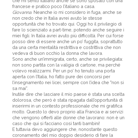
che mi sento italiano anche se sono sposato con una
francese e pratico poco l’italiano a casa.
Giovanna
. Neanche io mi considero in fuga, anche se
non credo che in Italia avrei avuto le stesse
opportunità che ho trovato qui. Oggi ho il privilegio di
fare lo scienziato a part-time, potendo anche seguire i
miei figli. In Italia avrei avuto più difficoltà. Per cui forse
posso dire di essere anche un po’ fuggita, soprattutto
da una certa mentalità restrittiva e costrittiva che non
vedeva di buon occhio la donna che lavora.
Sono anche un’immigrata, certo, anche se privilegiata:
non sono partita con la valigia di cartone, ma perché
volevo realizzarmi. Per un po’ ho tenuto una porta
aperta con l’Italia, ho fatto pure dei concorsi per
l’insegnamento nei licei, sempre con l’idea che "non si
sa mai”.
Inutile dire che lasciare il mio paese è stata una scelta
dolorosa, che però è stata ripagata dall’opportunità di
inserirmi in un contesto professionale che mi gratifica
molto. Questo lo devo proprio alla Francia e ai servizi
che vengono offerti alle donne che lavorano: non è un
caso che qui si facciano così tanti bambini!
E tuttavia devo aggiungere che, nonostante questo
coronamento del mio doppio desiderio di fare la