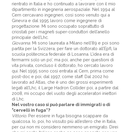
rientrato in Italia e ho continuato a lavorare con il mio
dipartimento in ingegneria aerospaziale. Nel 1994 al
Cern cercavano ingegneri, così sono venuto qui a
Ginevra e dal 1995 lavoro come ingegnere di
progettazione. Mi sono occupato soprattutto di
criostati per i magneti super-conduttori dell’anello
principale dell’Lhc.
Giovanna
. Mi sono laureata a Milano nell’89 e poi sono
partita per la Svizzera, per fare un dottorato all’Epfl, la
scuola politecnica federale di Losanna. L’idea era di
fermarmi solo un po’, ma poi, anche per questioni di
vita privata, concluso il dottorato, ho cercato lavoro
qui. Nel 1995 sono così entrata al Cern, prima come
post-doc e poi, dal 1997, come staff. Dal 2002 ho
lavorato ad Atlas, che è uno dei grossi esperimenti
legati all’Lhc, il Large Hadron Collider poi, a partire dal
2008, mi occupo del vuoto degli acceleratori iniettori
di Lhc.
Nel vostro caso si può parlare di immigrati o di
"cervelli in fuga”?
Vittorio
. Per essere in fuga bisogna scappare da
qualcosa. Io, poi, ho vissuto più all’estero che in Italia,
per cui non mi considero nemmeno un emigrato. Direi