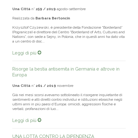
Una Città
n°
259 / 2019
agosto-settembre
Realizzata da
Barbara Bertoncin
Krzysztof Czyzewski, è presidente della Fondazione “Borderland”
(Pogranicze) e direttore del Centro “Borderland of Arts, Cultures and
Nations”, con sede a Sejny, in Polonia, che in questi anni ha dato vita
a un centro di doc...
Leggi di più
Risorge la bestia antisemita in Germania e altrove in
Europa
Una Città
n°
261 / 2019
novembre
Già nei mesi scorsi avevamo sottolineato il risorgere inquietante di
sentimenti e atti diretti contro individui e istituzioni ebraiche negli
ultimi anni in più paesi d’Europa: omicidi, aggressioni fisiche e
verbali, profanazioni di luo...
Leggi di più
UNA LOTTA CONTRO LA DIPENDENZA