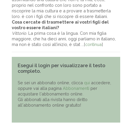
proprio nel confronto con loro sono portato a
riscoprire la mia cultura e a provare a trasmetterla
loro. è con i figli che si riscopre di essere italiani.
Cosa cercate di trasmettere ai vostri figli del
vostro essere italiani?
Vittorio
. La prima cosa è la lingua. Con mia figlia
maggiore, che ha dieci anni, oggi parliamo in italiano,
ma non è stato così all’inizio, è stat ...[
continua
]
Esegui il login per visualizzare il testo
completo.
Se sei un abbonato online, clicca
qui
accedere,
oppure vai alla pagina
Abbonamenti
per
acquistare l'abbonamento online.
Gli abbonati alla rivista hanno diritto
all'abbonamento online gratuito!