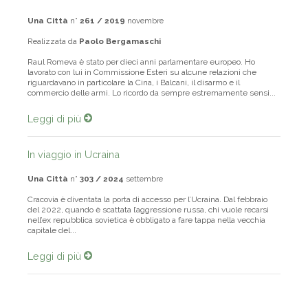
Una Città
n°
261 / 2019
novembre
Realizzata da
Paolo Bergamaschi
Raul Romeva è stato per dieci anni parlamentare europeo. Ho
lavorato con lui in Commissione Esteri su alcune relazioni che
riguardavano in particolare la Cina, i Balcani, il disarmo e il
commercio delle armi. Lo ricordo da sempre estremamente sensi...
Leggi di più
In viaggio in Ucraina
Una Città
n°
303 / 2024
settembre
Cracovia è diventata la porta di accesso per l’Ucraina. Dal febbraio
del 2022, quando è scattata l’aggressione russa, chi vuole recarsi
nell’ex repubblica sovietica è obbligato a fare tappa nella vecchia
capitale del...
Leggi di più