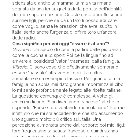
scienziata e anche la mamma, la mia vita rimane
segnata da una ferita: quella della perdita dell’identità,
del non sapere chi sono. Queste cose poi influiscono
sui miei figli, perché se da un lato li posso educare
come voglio, senza le pressioni che avrei subìto in
Italia, sento anche l’urgenza di offrire loro un’ancora,
delle radici.
Cosa significa per voi oggi "essere italiano”?
Giovanna
. Un sacco di cose, a partire dalle più banali,
come la cucina e lo sport. Poi c’è la lingua fino ad
arrivare ai cosiddetti "valori” trasmessi dalla famiglia.
Vittorio
. Ci sono cose che effettivamente sembrano
essere "passate” attraverso i geni. La cultura
alimentare è un esempio classico. Per quanto la mia
famiglia non abbia mai dato grande importanza al cibo,
io mi sento profondamente legato alle ricette italiane.
La questione comunque è complessa. A volte gli
amici mi dicono: "Stai diventando francese”, al che io
rispondo: "Forse sto diventando meno italiano”. Per me
infatti ciò che mi sta accadendo è che sto assumendo
uno sguardo molto più critico sull’Italia. Una
percezione alimentata anche dal rapporto coi miei figli:
loro frequentano la scuola francese e quindi stanno
assimilando una cultura che non è la mia; ecco,