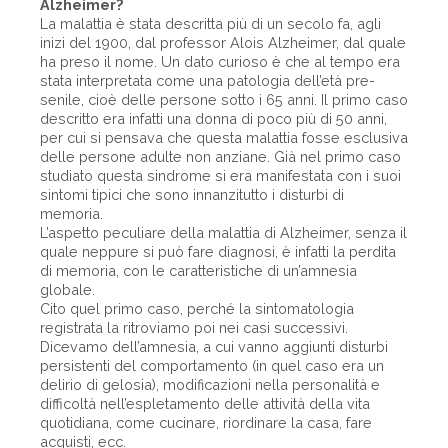
Alzheimer?
La malattia è stata descritta più di un secolo fa, agli
inizi del 1900, dal professor Alois Alzheimer, dal quale
ha preso il nome. Un dato curioso è che al tempo era
stata interpretata come una patologia dell’età pre-
senile, cioè delle persone sotto i 65 anni. Il primo caso
descritto era infatti una donna di poco più di 50 anni,
per cui si pensava che questa malattia fosse esclusiva
delle persone adulte non anziane. Già nel primo caso
studiato questa sindrome si era manifestata con i suoi
sintomi tipici che sono innanzitutto i disturbi di
memoria.
L’aspetto peculiare della malattia di Alzheimer, senza il
quale neppure si può fare diagnosi, è infatti la perdita
di memoria, con le caratteristiche di un’amnesia
globale.
Cito quel primo caso, perché la sintomatologia
registrata la ritroviamo poi nei casi successivi.
Dicevamo dell’amnesia, a cui vanno aggiunti disturbi
persistenti del comportamento (in quel caso era un
delirio di gelosia), modificazioni nella personalità e
difficoltà nell’espletamento delle attività della vita
quotidiana, come cucinare, riordinare la casa, fare
acquisti, ecc.