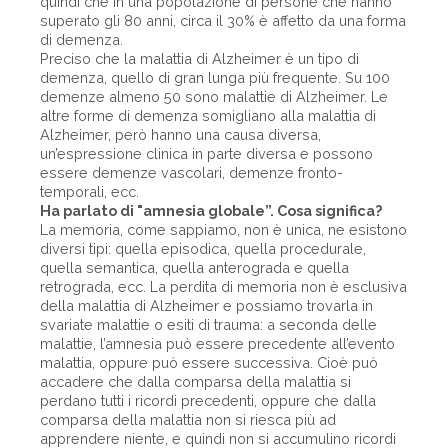
quindi che in una popolazione di persone che hanno
superato gli 80 anni, circa il 30% è affetto da una forma
di demenza.
Preciso che la malattia di Alzheimer è un tipo di
demenza, quello di gran lunga più frequente. Su 100
demenze almeno 50 sono malattie di Alzheimer. Le
altre forme di demenza somigliano alla malattia di
Alzheimer, però hanno una causa diversa,
un’espressione clinica in parte diversa e possono
essere demenze vascolari, demenze fronto-
temporali, ecc.
Ha parlato di "amnesia globale”. Cosa significa?
La memoria, come sappiamo, non è unica, ne esistono
diversi tipi: quella episodica, quella procedurale,
quella semantica, quella anterograda e quella
retrograda, ecc. La perdita di memoria non è esclusiva
della malattia di Alzheimer e possiamo trovarla in
svariate malattie o esiti di trauma: a seconda delle
malattie, l’amnesia può essere precedente all’evento
malattia, oppure può essere successiva. Cioè può
accadere che dalla comparsa della malattia si
perdano tutti i ricordi precedenti, oppure che dalla
comparsa della malattia non si riesca più ad
apprendere niente, e quindi non si accumulino ricordi