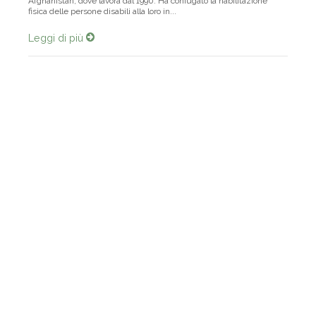
Afghanistan, dove lavora dal 1990. Ha coniugato la riabilitazione
fisica delle persone disabili alla loro in...
Leggi di più