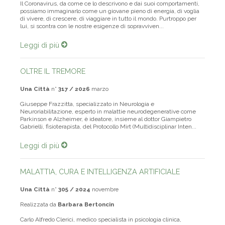
Il Coronavirus, da come ce lo descrivono e dai suoi comportamenti,
possiamo immaginarlo come un giovane pieno di energia, di voglia
di vivere, di crescere, di viaggiare in tutto il mondo. Purtroppo per
lui, si scontra con le nostre esigenze di sopravviven...
Leggi di più
OLTRE IL TREMORE
Una Città
n°
317 / 2026
marzo
Giuseppe Frazzitta, specializzato in Neurologia e
Neuroriabilitazione, esperto in malattie neurodegenerative come
Parkinson e Alzheimer, è ideatore, insieme al dottor Giampietro
Gabrielli, fisioterapista, del Protocollo Mirt (Multidisciplinar Inten...
Leggi di più
MALATTIA, CURA E INTELLIGENZA ARTIFICIALE
Una Città
n°
305 / 2024
novembre
Realizzata da
Barbara Bertoncin
Carlo Alfredo Clerici, medico specialista in psicologia clinica,