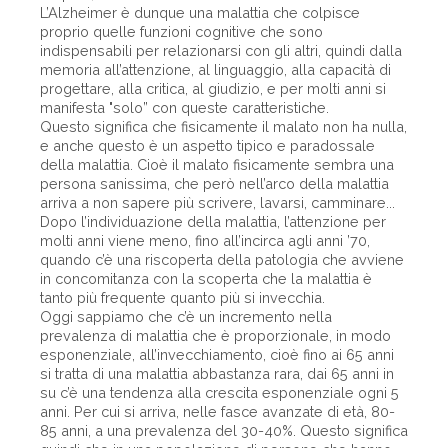
L’Alzheimer è dunque una malattia che colpisce
proprio quelle funzioni cognitive che sono
indispensabili per relazionarsi con gli altri, quindi dalla
memoria all’attenzione, al linguaggio, alla capacità di
progettare, alla critica, al giudizio, e per molti anni si
manifesta "solo” con queste caratteristiche.
Questo significa che fisicamente il malato non ha nulla,
e anche questo è un aspetto tipico e paradossale
della malattia. Cioè il malato fisicamente sembra una
persona sanissima, che però nell’arco della malattia
arriva a non sapere più scrivere, lavarsi, camminare...
Dopo l’individuazione della malattia, l’attenzione per
molti anni viene meno, fino all’incirca agli anni ’70,
quando c’è una riscoperta della patologia che avviene
in concomitanza con la scoperta che la malattia è
tanto più frequente quanto più si invecchia.
Oggi sappiamo che c’è un incremento nella
prevalenza di malattia che è proporzionale, in modo
esponenziale, all’invecchiamento, cioè fino ai 65 anni
si tratta di una malattia abbastanza rara, dai 65 anni in
su c’è una tendenza alla crescita esponenziale ogni 5
anni. Per cui si arriva, nelle fasce avanzate di età, 80-
85 anni, a una prevalenza del 30-40%. Questo significa