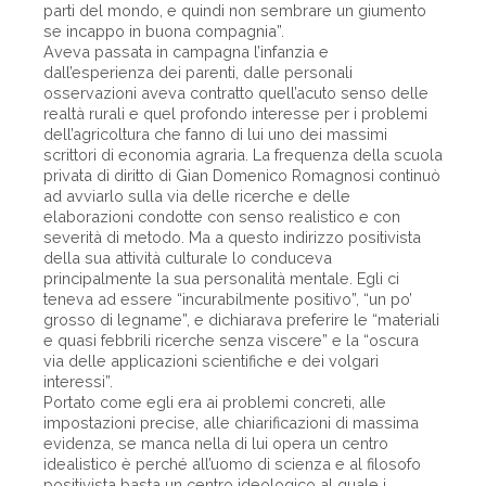
parti del mondo, e quindi non sembrare un giumento
se incappo in buona compagnia”.
Aveva passata in campagna l’infanzia e
dall’esperienza dei parenti, dalle personali
osservazioni aveva contratto quell’acuto senso delle
realtà rurali e quel profondo interesse per i problemi
dell’agricoltura che fanno di lui uno dei massimi
scrittori di economia agraria. La frequenza della scuola
privata di diritto di Gian Domenico Romagnosi continuò
ad avviarlo sulla via delle ricerche e delle
elaborazioni condotte con senso realistico e con
severità di metodo. Ma a questo indirizzo positivista
della sua attività culturale lo conduceva
principalmente la sua personalità mentale. Egli ci
teneva ad essere “incurabilmente positivo”, “un po’
grosso di legname”, e dichiarava preferire le “materiali
e quasi febbrili ricerche senza viscere” e la “oscura
via delle applicazioni scientifiche e dei volgari
interessi”.
Portato come egli era ai problemi concreti, alle
impostazioni precise, alle chiarificazioni di massima
evidenza, se manca nella di lui opera un centro
idealistico è perché all’uomo di scienza e al filosofo
positivista basta un centro ideologico al quale i