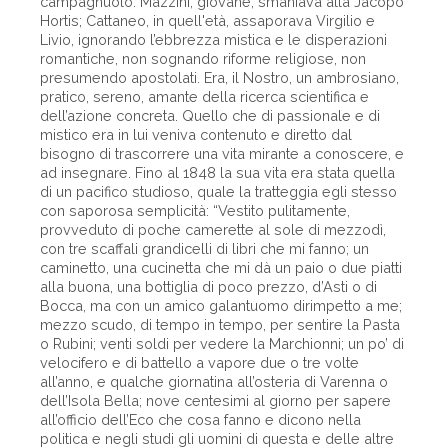
campagnuolo. Mazzini, giovane, smaniava alla Jacopo
Hortis; Cattaneo, in quell'età, assaporava Virgilio e
Livio, ignorando l’ebbrezza mistica e le disperazioni
romantiche, non sognando riforme religiose, non
presumendo apostolati. Era, il Nostro, un ambrosiano,
pratico, sereno, amante della ricerca scientifica e
dell’azione concreta. Quello che di passionale e di
mistico era in lui veniva contenuto e diretto dal
bisogno di trascorrere una vita mirante a conoscere, e
ad insegnare. Fino al 1848 la sua vita era stata quella
di un pacifico studioso, quale la tratteggia egli stesso
con saporosa semplicità: “Vestito pulitamente,
provveduto di poche camerette al sole di mezzodì,
con tre scaffali grandicelli di libri che mi fanno; un
caminetto, una cucinetta che mi dà un paio o due piatti
alla buona, una bottiglia di poco prezzo, d’Asti o di
Bocca, ma con un amico galantuomo dirimpetto a me;
mezzo scudo, di tempo in tempo, per sentire la Pasta
o Rubini; venti soldi per vedere la Marchionni; un po’ di
velocifero e di battello a vapore due o tre volte
all’anno, e qualche giornatina all’osteria di Varenna o
dell’Isola Bella; nove centesimi al giorno per sapere
all’officio dell’Eco che cosa fanno e dicono nella
politica e negli studi gli uomini di questa e delle altre