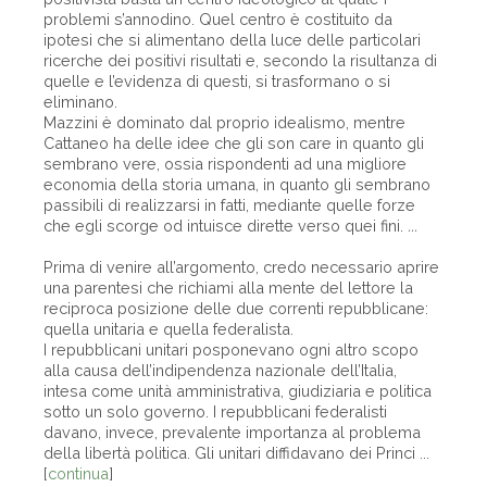
problemi s’annodino. Quel centro è costituito da
ipotesi che si alimentano della luce delle particolari
ricerche dei positivi risultati e, secondo la risultanza di
quelle e l’evidenza di questi, si trasformano o si
eliminano.
Mazzini è dominato dal proprio idealismo, mentre
Cattaneo ha delle idee che gli son care in quanto gli
sembrano vere, ossia rispondenti ad una migliore
economia della storia umana, in quanto gli sembrano
passibili di realizzarsi in fatti, mediante quelle forze
che egli scorge od intuisce dirette verso quei fini.
...
Prima di venire all’argomento, credo necessario aprire
una parentesi che richiami alla mente del lettore la
reciproca posizione delle due correnti repubblicane:
quella unitaria e quella federalista.
I repubblicani unitari posponevano ogni altro scopo
alla causa dell’indipendenza nazionale dell’Italia,
intesa come unità amministrativa, giudiziaria e politica
sotto un solo governo. I repubblicani federalisti
davano, invece, prevalente importanza al problema
della libertà politica. Gli unitari diffidavano dei Princi ...
[
continua
]