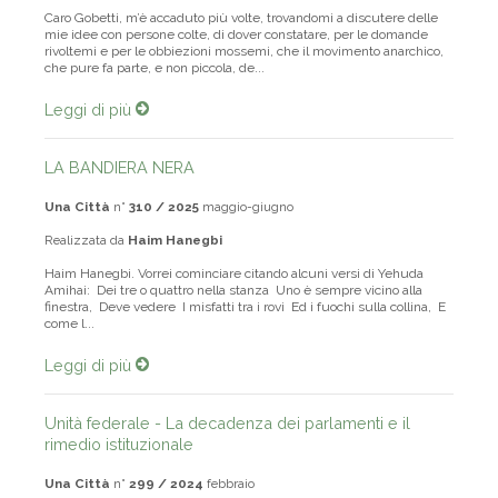
Caro Gobetti, m’è accaduto più volte, trovandomi a discutere delle
mie idee con persone colte, di dover constatare, per le domande
rivoltemi e per le obbiezioni mossemi, che il movimento anarchico,
che pure fa parte, e non piccola, de...
Leggi di più
LA BANDIERA NERA
Una Città
n°
310 / 2025
maggio-giugno
Realizzata da
Haim Hanegbi
Haim Hanegbi. Vorrei cominciare citando alcuni versi di Yehuda
Amihai: Dei tre o quattro nella stanza Uno è sempre vicino alla
finestra, Deve vedere I misfatti tra i rovi Ed i fuochi sulla collina, E
come l...
Leggi di più
Unità federale - La decadenza dei parlamenti e il
rimedio istituzionale
Una Città
n°
299 / 2024
febbraio