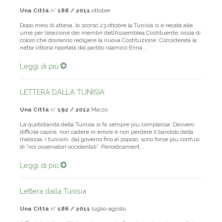
Una Città
n°
188 / 2011
ottobre
Dopo mesi di attesa, lo scorso 23 ottobre la Tunisia si è recata alle
urne per l’elezione dei membri dell’Assemblea Costituente, ossia di
coloro che dovranno redigere la nuova Costituzione. Considerata la
netta vittoria riportata dal partito islamico Enna...
Leggi di più
LETTERA DALLA TUNISIA
Una Città
n°
192 / 2012
Marzo
La quotidianità della Tunisia si fa sempre più complessa. Davvero
difficile capire, non cadere in errore e non perdere il bandolo della
matassa. I tunisini, dal governo fino al popolo, sono forse più confusi
di "noi osservatori occidentali”. Periodicament...
Leggi di più
Lettera dalla Tunisia
Una Città
n°
186 / 2011
luglio-agosto