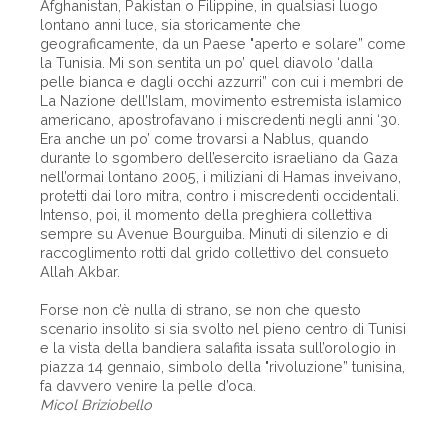
Afghanistan, Pakistan o Filippine, in qualsiasi luogo
lontano anni luce, sia storicamente che
geograficamente, da un Paese "aperto e solare” come
la Tunisia. Mi son sentita un po’ quel diavolo ‘dalla
pelle bianca e dagli occhi azzurri” con cui i membri de
La Nazione dell’Islam, movimento estremista islamico
americano, apostrofavano i miscredenti negli anni ‘30.
Era anche un po’ come trovarsi a Nablus, quando
durante lo sgombero dell’esercito israeliano da Gaza
nell’ormai lontano 2005, i miliziani di Hamas inveivano,
protetti dai loro mitra, contro i miscredenti occidentali.
Intenso, poi, il momento della preghiera collettiva
sempre su Avenue Bourguiba. Minuti di silenzio e di
raccoglimento rotti dal grido collettivo del consueto
Allah Akbar.
Forse non c’è nulla di strano, se non che questo
scenario insolito si sia svolto nel pieno centro di Tunisi
e la vista della bandiera salafita issata sull’orologio in
piazza 14 gennaio, simbolo della "rivoluzione” tunisina,
fa davvero venire la pelle d’oca.
Micol Briziobello