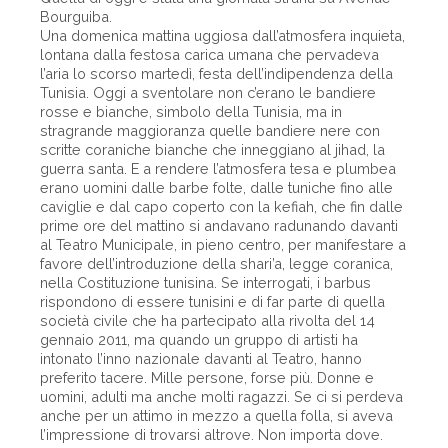
Bourguiba.
Una domenica mattina uggiosa dall’atmosfera inquieta,
lontana dalla festosa carica umana che pervadeva
l’aria lo scorso martedì, festa dell’indipendenza della
Tunisia. Oggi a sventolare non c’erano le bandiere
rosse e bianche, simbolo della Tunisia, ma in
stragrande maggioranza quelle bandiere nere con
scritte coraniche bianche che inneggiano al jihad, la
guerra santa. E a rendere l’atmosfera tesa e plumbea
erano uomini dalle barbe folte, dalle tuniche fino alle
caviglie e dal capo coperto con la kefiah, che fin dalle
prime ore del mattino si andavano radunando davanti
al Teatro Municipale, in pieno centro, per manifestare a
favore dell’introduzione della shari’a, legge coranica,
nella Costituzione tunisina. Se interrogati, i barbus
rispondono di essere tunisini e di far parte di quella
società civile che ha partecipato alla rivolta del 14
gennaio 2011, ma quando un gruppo di artisti ha
intonato l’inno nazionale davanti al Teatro, hanno
preferito tacere. Mille persone, forse più. Donne e
uomini, adulti ma anche molti ragazzi. Se ci si perdeva
anche per un attimo in mezzo a quella folla, si aveva
l’impressione di trovarsi altrove. Non importa dove.