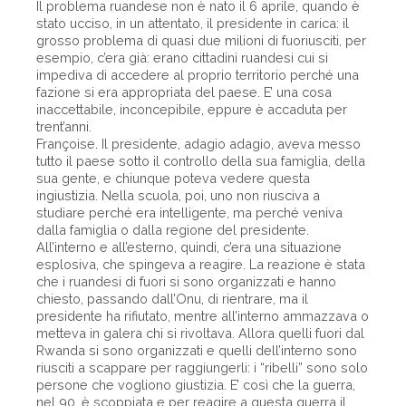
Il problema ruandese non è nato il 6 aprile, quando è
stato ucciso, in un attentato, il presidente in carica: il
grosso problema di quasi due milioni di fuoriusciti, per
esempio, c’era già: erano cittadini ruandesi cui si
impediva di accedere al proprio territorio perché una
fazione si era appropriata del paese. E’ una cosa
inaccettabile, inconcepibile, eppure è accaduta per
trent’anni.
Françoise. Il presidente, adagio adagio, aveva messo
tutto il paese sotto il controllo della sua famiglia, della
sua gente, e chiunque poteva vedere questa
ingiustizia. Nella scuola, poi, uno non riusciva a
studiare perché era intelligente, ma perché veniva
dalla famiglia o dalla regione del presidente.
All’interno e all’esterno, quindi, c’era una situazione
esplosiva, che spingeva a reagire. La reazione è stata
che i ruandesi di fuori si sono organizzati e hanno
chiesto, passando dall’Onu, di rientrare, ma il
presidente ha rifiutato, mentre all’interno ammazzava o
metteva in galera chi si rivoltava. Allora quelli fuori dal
Rwanda si sono organizzati e quelli dell’interno sono
riusciti a scappare per raggiungerli: i “ribelli” sono solo
persone che vogliono giustizia. E’ così che la guerra,
nel 90, è scoppiata e per reagire a questa guerra il