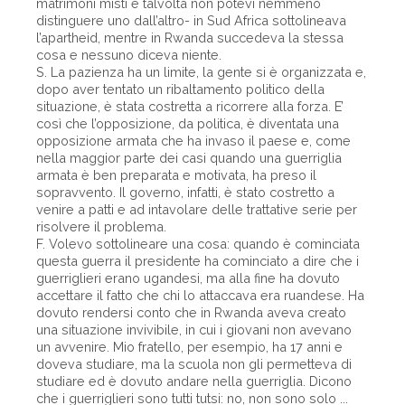
matrimoni misti e talvolta non potevi nemmeno
distinguere uno dall’altro- in Sud Africa sottolineava
l’apartheid, mentre in Rwanda succedeva la stessa
cosa e nessuno diceva niente.
S. La pazienza ha un limite, la gente si è organizzata e,
dopo aver tentato un ribaltamento politico della
situazione, è stata costretta a ricorrere alla forza. E’
così che l’opposizione, da politica, è diventata una
opposizione armata che ha invaso il paese e, come
nella maggior parte dei casi quando una guerriglia
armata è ben preparata e motivata, ha preso il
sopravvento. Il governo, infatti, è stato costretto a
venire a patti e ad intavolare delle trattative serie per
risolvere il problema.
F. Volevo sottolineare una cosa: quando è cominciata
questa guerra il presidente ha cominciato a dire che i
guerriglieri erano ugandesi, ma alla fine ha dovuto
accettare il fatto che chi lo attaccava era ruandese. Ha
dovuto rendersi conto che in Rwanda aveva creato
una situazione invivibile, in cui i giovani non avevano
un avvenire. Mio fratello, per esempio, ha 17 anni e
doveva studiare, ma la scuola non gli permetteva di
studiare ed è dovuto andare nella guerriglia. Dicono
che i guerriglieri sono tutti tutsi: no, non sono solo ...