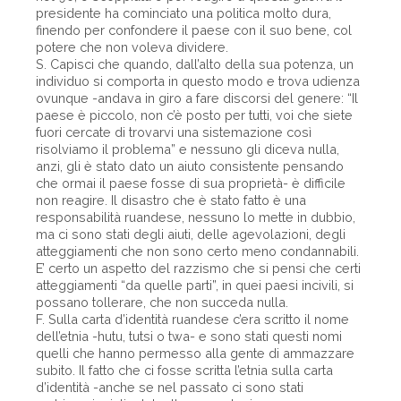
presidente ha cominciato una politica molto dura,
finendo per confondere il paese con il suo bene, col
potere che non voleva dividere.
S. Capisci che quando, dall’alto della sua potenza, un
individuo si comporta in questo modo e trova udienza
ovunque -andava in giro a fare discorsi del genere: “Il
paese è piccolo, non c’è posto per tutti, voi che siete
fuori cercate di trovarvi una sistemazione così
risolviamo il problema” e nessuno gli diceva nulla,
anzi, gli è stato dato un aiuto consistente pensando
che ormai il paese fosse di sua proprietà- è difficile
non reagire. Il disastro che è stato fatto è una
responsabilità ruandese, nessuno lo mette in dubbio,
ma ci sono stati degli aiuti, delle agevolazioni, degli
atteggiamenti che non sono certo meno condannabili.
E’ certo un aspetto del razzismo che si pensi che certi
atteggiamenti “da quelle parti”, in quei paesi incivili, si
possano tollerare, che non succeda nulla.
F. Sulla carta d’identità ruandese c’era scritto il nome
dell’etnia -hutu, tutsi o twa- e sono stati questi nomi
quelli che hanno permesso alla gente di ammazzare
subito. Il fatto che ci fosse scritta l’etnia sulla carta
d’identità -anche se nel passato ci sono stati