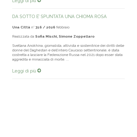
Leggi di più
DA SOTTO E’ SPUNTATA UNA CHIOMA ROSA
Una Città
n°
316 / 2026
febbraio
Realizzata da
Sofia Mischi, Simone Zoppellaro
Svetlana Anokhina, giornalista, attivista e sostenitrice dei diritti delle
donne del Daghestan e dell’intero Caucaso settentrionale, è stata
costretta a lasciare la Federazione Russa nel 2021 dopo esser stata
aggredita e minacciata di morte. ...
Leggi di più