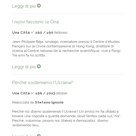
Leggi di più
I nuovi fascismi: la Cina
Una Città
n°
290 / 290
febbraio
Jean-Philippe Béja, sinologo, ricercatore presso il Centre d’études
français sur la Chine contemporaine di Hong Kong, direttore di
ricerca al Centre national de la recherche scientifique, vive a Parigi.
Tre anni fa ho scritto...
Leggi di più
Perché sosteniamo l'Ucraina?
Una Città
n°
296 / 2023
ottobre
Realizzata da
Stefano Ignone
Perché noi stiamo sostenendo l’Ucraina? Un amico mi ha sfidato a
trovare una risposta a questa domanda, dove l’enfasi cade sul “noi”.
Perché, insomma, proprio noi, liberali e democratici, stiamo
sostenendo l’aiu...