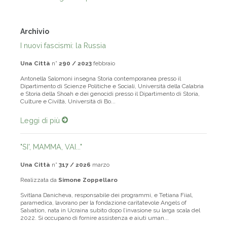
Archivio
I nuovi fascismi: la Russia
Una Città
n°
290 / 2023
febbraio
Antonella Salomoni insegna Storia contemporanea presso il
Dipartimento di Scienze Politiche e Sociali, Università della Calabria
e Storia della Shoah e dei genocidi presso il Dipartimento di Storia,
Culture e Civiltà, Università di Bo...
Leggi di più
"SI', MAMMA, VAI..."
Una Città
n°
317 / 2026
marzo
Realizzata da
Simone Zoppellaro
Svitlana Danicheva, responsabile dei programmi, e Tetiana Fiial,
paramedica, lavorano per la fondazione caritatevole Angels of
Salvation, nata in Ucraina subito dopo l’invasione su larga scala del
2022. Si occupano di fornire assistenza e aiuti uman...