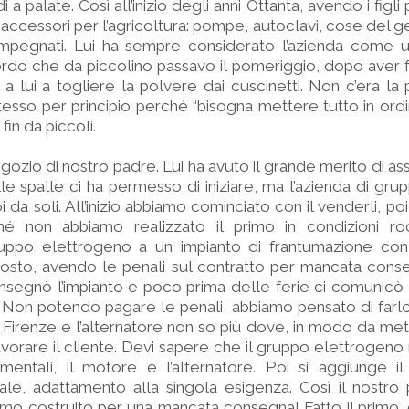
 a palate. Così all’inizio degli anni Ottanta, avendo i figli 
accessori per l’agricoltura: pompe, autoclavi, cose del g
 impegnati. Lui ha sempre considerato l’azienda come
cordo che da piccolino passavo il pomeriggio, dopo aver fa
a lui a togliere la polvere dai cuscinetti. Non c’era la 
esso per principio perché “bisogna mettere tutto in ordi
fin da piccoli.
gozio di nostro padre. Lui ha avuto il grande merito di ass
alle spalle ci ha permesso di iniziare, ma l’azienda di gru
oi da soli. All’inizio abbiamo cominciato con il venderli, 
finché non abbiamo realizzato il primo in condizioni r
po elettrogeno a un impianto di frantumazione con
osto, avendo le penali sul contratto per mancata conse
nsegnò l’impianto e poco prima delle ferie ci comunicò c
. Non potendo pagare le penali, abbiamo pensato di farl
a Firenze e l’alternatore non so più dove, in modo da me
vorare il cliente. Devi sapere che il gruppo elettrogen
ntali, il motore e l’alternatore. Poi si aggiunge il r
riale, adattamento alla singola esigenza. Così il nostr
mo costruito per una mancata consegna! Fatto il primo, c