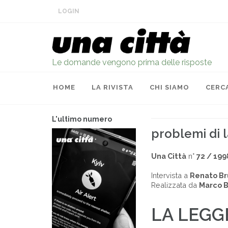
LOGIN
Le domande vengono prima delle risposte
HOME
LA RIVISTA
CHI SIAMO
CERC
L'ultimo numero
problemi di l
Una Città
n°
72 / 199
Intervista a
Renato Br
Realizzata da
Marco B
LA LEGG