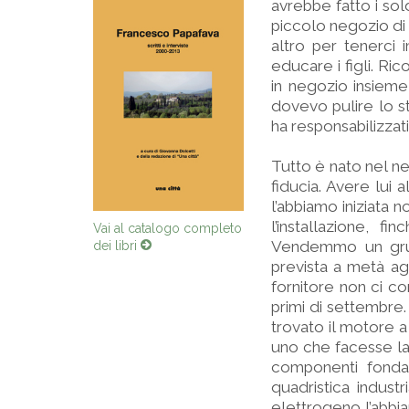
avrebbe fatto i soldi
piccolo negozio di 
altro per tenerci
educare i figli. Ri
in negozio insieme 
dovevo pulire lo st
ha responsabilizzati 
Tutto è nato nel ne
fiducia. Avere lui 
l’abbiamo iniziata n
l’installazione, 
Vai al catalogo completo
Vendemmo un grup
dei libri
prevista a metà ag
fornitore non ci co
primi di settembre
trovato il motore 
uno che facesse la
componenti fondame
quadristica indust
elettrogeno l’abbia