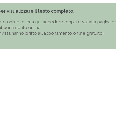
 per visualizzare il testo completo.
to online, clicca
qui
accedere, oppure vai alla pagina
A
'abbonamento online.
 rivista hanno diritto all'abbonamento online gratuito!