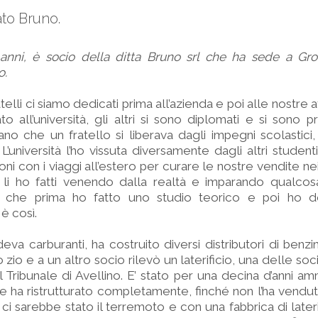
ato Bruno.
anni, è socio della ditta Bruno srl che ha sede a Gro
o.
atelli ci siamo dedicati prima all’azienda e poi alle nostre at
o all’università, gli altri si sono diplomati e si sono p
ano che un fratello si liberava dagli impegni scolastici
L’università l’ho vissuta diversamente dagli altri student
ni con i viaggi all’estero per curare le nostre vendite nei 
 li ho fatti venendo dalla realtà e imparando qualcos
è che prima ho fatto uno studio teorico e poi ho d
è così.
a carburanti, ha costruito diversi distributori di benzin
zio e a un altro socio rilevò un laterificio, una delle soc
al Tribunale di Avellino. E’ stato per una decina d’anni am
e ha ristrutturato completamente, finché non l’ha vendut
ci sarebbe stato il terremoto e con una fabbrica di lateri