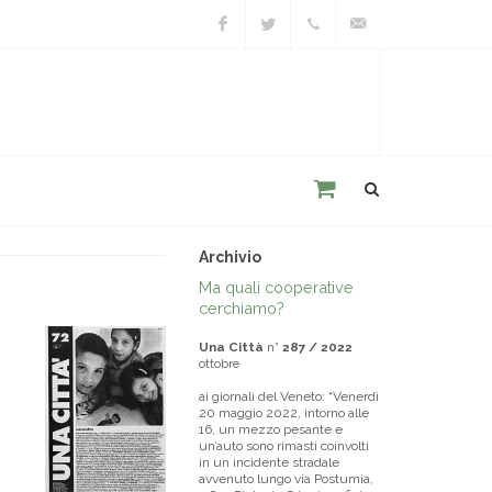
Facebook
Twitter
+39
unacitta@unacitta.o
0543
21422
Archivio
Ma quali cooperative
cerchiamo?
Una Città
n°
287 / 2022
ottobre
ai giornali del Veneto: “Venerdì
20 maggio 2022, intorno alle
16, un mezzo pesante e
un’auto sono rimasti coinvolti
in un incidente stradale
avvenuto lungo via Postumia,