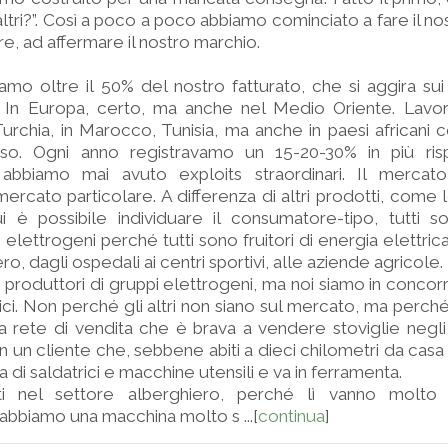
ltri?”. Così a poco a poco abbiamo cominciato a fare il no
re, ad affermare il nostro marchio.
mo oltre il 50% del nostro fatturato, che si aggira sui 3
i. In Europa, certo, ma anche nel Medio Oriente. Lavo
 Turchia, in Marocco, Tunisia, ma anche in paesi african
so. Ogni anno registravamo un 15-20-30% in più risp
abbiamo mai avuto exploits straordinari. Il mercat
rcato particolare. A differenza di altri prodotti, come 
i è possibile individuare il consumatore-tipo, tutti s
 elettrogeni perché tutti sono fruitori di energia elettrica.
ro, dagli ospedali ai centri sportivi, alle aziende agricole.
04 produttori di gruppi elettrogeni, ma noi siamo in conco
dici. Non perché gli altri non siano sul mercato, ma perché
 rete di vendita che è brava a vendere stoviglie negli
 un cliente che, sebbene abiti a dieci chilometri da casa 
a di saldatrici e macchine utensili e va in ferramenta.
i nel settore alberghiero, perché lì vanno molto
 abbiamo una macchina molto s ...[
continua
]