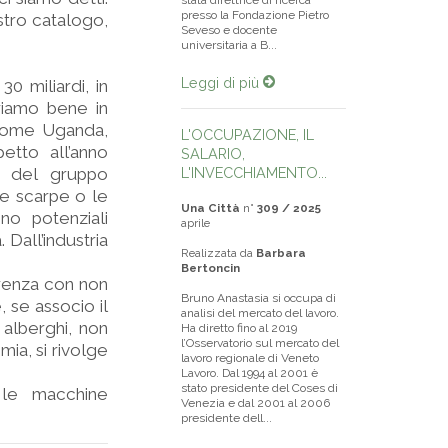
stata direttrice di ricerca
presso la Fondazione Pietro
stro catalogo,
Seveso e docente
universitaria a B...
Leggi di più
0 miliardi, in
riamo bene in
i come Uganda,
L'OCCUPAZIONE, IL
etto all’anno
SALARIO,
o del gruppo
L'INVECCHIAMENTO...
le scarpe o le
Una Città
n°
309 / 2025
ono potenziali
aprile
 Dall’industria
Realizzata da
Barbara
Bertoncin
rrenza con non
Bruno Anastasia si occupa di
, se associo il
analisi del mercato del lavoro.
 alberghi, non
Ha diretto fino al 2019
l’Osservatorio sul mercato del
mia, si rivolge
lavoro regionale di Veneto
Lavoro. Dal 1994 al 2001 è
stato presidente del Coses di
 le macchine
Venezia e dal 2001 al 2006
presidente dell...