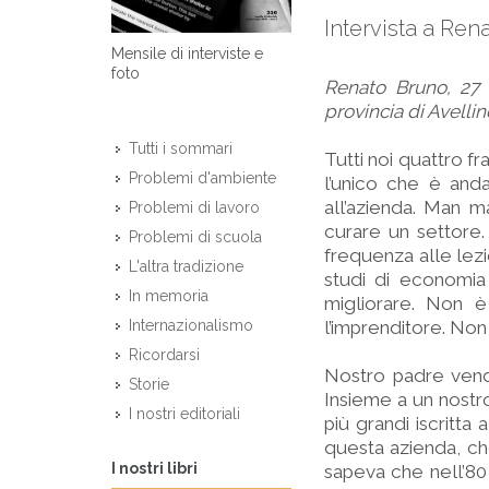
Intervista a Ren
Mensile di interviste e
foto
Renato Bruno, 27 
provincia di Avellin
Tutti i sommari
Tutti noi quattro fr
Problemi d'ambiente
l’unico che è andat
all’azienda. Man m
Problemi di lavoro
curare un settore. 
Problemi di scuola
frequenza alle lezio
L'altra tradizione
studi di economia
In memoria
migliorare. Non 
l’imprenditore. Non 
Internazionalismo
Ricordarsi
Nostro padre vendev
Storie
Insieme a un nostro 
I nostri editoriali
più grandi iscritta 
questa azienda, ch
I nostri libri
sapeva che nell’80 