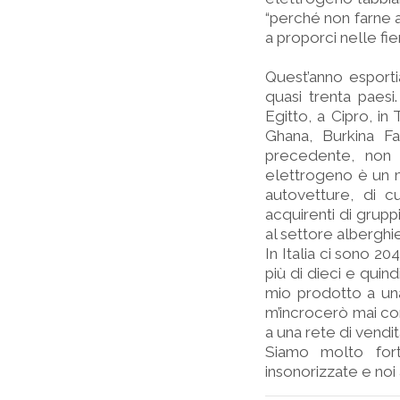
“perché non farne a
a proporci nelle fie
Quest’anno esportia
quasi trenta paes
Egitto, a Cipro, in
Ghana, Burkina Fa
precedente, non 
elettrogeno è un me
autovetture, di cu
acquirenti di gruppi
al settore alberghie
In Italia ci sono 2
più di dieci e quin
mio prodotto a una
m’incrocerò mai con
a una rete di vendit
Siamo molto fort
insonorizzate e noi