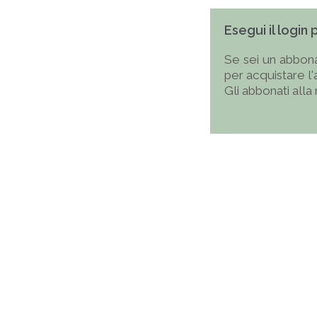
Esegui il login
Se sei un abbona
per acquistare l
Gli abbonati alla