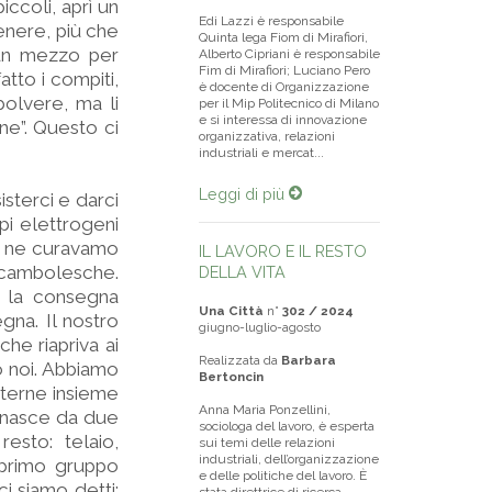
piccoli, aprì un
Edi Lazzi è responsabile
enere, più che
Quinta lega Fiom di Mirafiori,
 un mezzo per
Alberto Cipriani è responsabile
Fim di Mirafiori; Luciano Pero
tto i compiti,
è docente di Organizzazione
polvere, ma li
per il Mip Politecnico di Milano
e si interessa di innovazione
ne”. Questo ci
organizzativa, relazioni
industriali e mercat...
Leggi di più
isterci e darci
ppi elettrogeni
poi ne curavamo
IL LAVORO E IL RESTO
ocambolesche.
DELLA VITA
 la consegna
Una Città
n°
302 / 2024
gna. Il nostro
giugno-luglio-agosto
he riapriva ai
Realizzata da
Barbara
o noi. Abbiamo
Bertoncin
tterne insieme
Anna Maria Ponzellini,
o nasce da due
sociologa del lavoro, è esperta
esto: telaio,
sui temi delle relazioni
industriali, dell’organizzazione
o primo gruppo
e delle politiche del lavoro. È
i siamo detti: