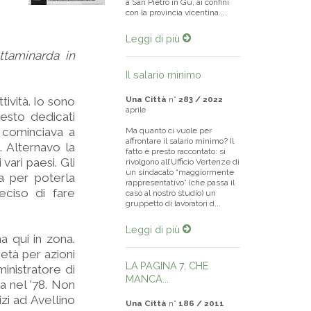
a San Pietro in Gù, ai confini
con la provincia vicentina....
Leggi di più
ttaminarda in
Il salario minimo
tività. Io sono
Una Città
n°
283 / 2022
aprile
resto dedicati
, cominciava a
Ma quanto ci vuole per
affrontare il salario minimo? Il
i. Alternavo la
fatto è presto raccontato: si
vari paesi. Gli
rivolgono all’Ufficio Vertenze di
un sindacato “maggiormente
a per poterla
rappresentativo” (che passa il
eciso di fare
caso al nostro studio) un
gruppetto di lavoratori d...
Leggi di più
a qui in zona.
ietà per azioni
LA PAGINA 7, CHE
ministratore di
MANCA...
a nel ’78. Non
zi ad Avellino
Una Città
n°
186 / 2011