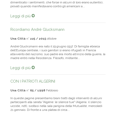
fianco dei massacratori per antiamericanismo hanno completamente
dimenticato i sentimenti, che forse in alcuni di loro erano autentici,
provati quando manifestavano contro gli americani a...
Leggi di più
Ricordiamo André Glucksmann
Una Città
n°
225 / 2015
ottobre
André Glucksmann era nato il 19 giugno 1937. Di famiglia ebraica
dell’Europa centrale, i suoi genitori si erano rifugiati in Francia
all’avvento del nazismo; suo padre era morto all’inizio della guerra, la
madre entrò nella Resistenza. Filosofo, militante...
Leggi di più
CON I PATRIOTI ALGERINI
Una Città
n°
65 / 1998
Febbraio
In queste pagine presentiamo brani tratti dagli interventi di alcuni
partecipanti alla serata "Algérie: le silence tue" (Algeria: il silenzio
uccide, ndt), svoltasi nella sala parigina della Mutualité, mercoledì
21 gennaio. Di fronte a una platea di circa...