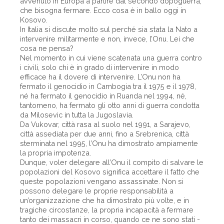
avvenuto in Europa a partire dal secondo dopoguerra,
che bisogna fermare. Ecco cosa è in ballo oggi in
Kosovo.
In Italia si discute molto sul perché sia stata la Nato a
intervenire militarmente e non, invece, l’Onu. Lei che
cosa ne pensa?
Nel momento in cui viene scatenata una guerra contro
i civili, solo chi è in grado di intervenire in modo
efficace ha il dovere di intervenire. L’Onu non ha
fermato il genocidio in Cambogia tra il 1975 e il 1978,
né ha fermato il genocidio in Ruanda nel 1994, né,
tantomeno, ha fermato gli otto anni di guerra condotta
da Milosevic in tutta la Jugoslavia.
Da Vukovar, città rasa al suolo nel 1991, a Sarajevo,
città assediata per due anni, fino a Srebrenica, città
sterminata nel 1995, l’Onu ha dimostrato ampiamente
la propria impotenza.
Dunque, voler delegare all’Onu il compito di salvare le
popolazioni del Kosovo significa accettare il fatto che
queste popolazioni vengano assassinate. Non si
possono delegare le proprie responsabilità a
un’organizzazione che ha dimostrato più volte, e in
tragiche circostanze, la propria incapacità a fermare
tanto dei massacri in corso, quando ce ne sono stati -