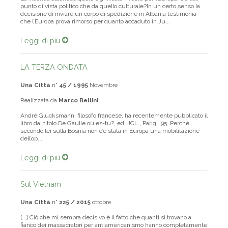
La vicenda albanese quale significato riveste per l’Europa, sia dal
punto di vista politico che da quello culturale?In un certo senso la
decisione di inviare un corpo di spedizione in Albania testimonia
che l’Europa prova rimorso per quanto accaduto in Ju...
Leggi di più
LA TERZA ONDATA
Una Città
n°
45 / 1995
Novembre
Realizzata da
Marco Bellini
André Glucksmann, filosofo francese, ha recentemente pubblicato il
libro dal titolo De Gaulle où es-tu?, ed. JCL., Parigi '95. Perché
secondo lei sulla Bosnia non c’è stata in Europa una mobilitazione
dell’op...
Leggi di più
Sul Vietnam
Una Città
n°
225 / 2015
ottobre
[...] Ciò che mi sembra decisivo è il fatto che quanti si trovano a