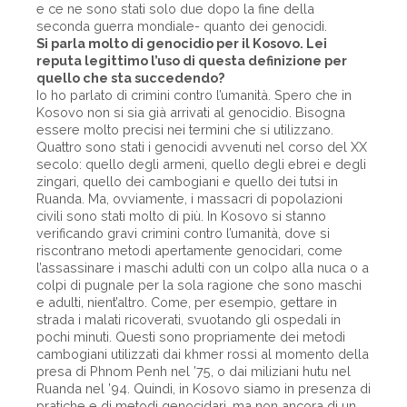
e ce ne sono stati solo due dopo la fine della
seconda guerra mondiale- quanto dei genocidi.
Si parla molto di genocidio per il Kosovo. Lei
reputa legittimo l’uso di questa definizione per
quello che sta succedendo?
Io ho parlato di crimini contro l’umanità. Spero che in
Kosovo non si sia già arrivati al genocidio. Bisogna
essere molto precisi nei termini che si utilizzano.
Quattro sono stati i genocidi avvenuti nel corso del XX
secolo: quello degli armeni, quello degli ebrei e degli
zingari, quello dei cambogiani e quello dei tutsi in
Ruanda. Ma, ovviamente, i massacri di popolazioni
civili sono stati molto di più. In Kosovo si stanno
verificando gravi crimini contro l’umanità, dove si
riscontrano metodi apertamente genocidari, come
l’assassinare i maschi adulti con un colpo alla nuca o a
colpi di pugnale per la sola ragione che sono maschi
e adulti, nient’altro. Come, per esempio, gettare in
strada i malati ricoverati, svuotando gli ospedali in
pochi minuti. Questi sono propriamente dei metodi
cambogiani utilizzati dai khmer rossi al momento della
presa di Phnom Penh nel ’75, o dai miliziani hutu nel
Ruanda nel ’94. Quindi, in Kosovo siamo in presenza di
pratiche e di metodi genocidari, ma non ancora di un