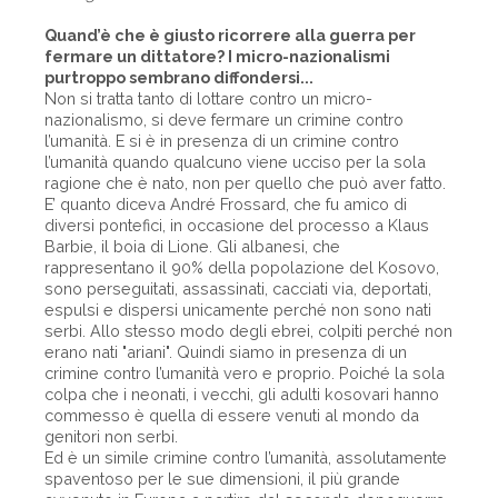
Quand’è che è giusto ricorrere alla guerra per
fermare un dittatore? I micro-nazionalismi
purtroppo sembrano diffondersi...
Non si tratta tanto di lottare contro un micro-
nazionalismo, si deve fermare un crimine contro
l’umanità. E si è in presenza di un crimine contro
l’umanità quando qualcuno viene ucciso per la sola
ragione che è nato, non per quello che può aver fatto.
E’ quanto diceva André Frossard, che fu amico di
diversi pontefici, in occasione del processo a Klaus
Barbie, il boia di Lione. Gli albanesi, che
rappresentano il 90% della popolazione del Kosovo,
sono perseguitati, assassinati, cacciati via, deportati,
espulsi e dispersi unicamente perché non sono nati
serbi. Allo stesso modo degli ebrei, colpiti perché non
erano nati "ariani". Quindi siamo in presenza di un
crimine contro l’umanità vero e proprio. Poiché la sola
colpa che i neonati, i vecchi, gli adulti kosovari hanno
commesso è quella di essere venuti al mondo da
genitori non serbi.
Ed è un simile crimine contro l’umanità, assolutamente
spaventoso per le sue dimensioni, il più grande