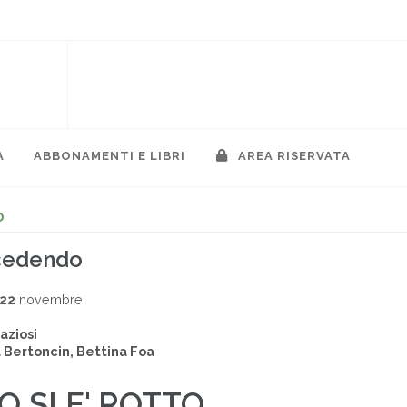
A
ABBONAMENTI E LIBRI
AREA RISERVATA
o
ccedendo
022
novembre
aziosi
 Bertoncin, Bettina Foa
 SI E' ROTTO