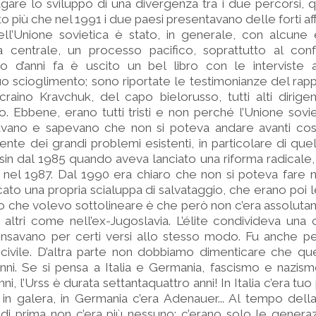
agare lo sviluppo di una divergenza tra i due percorsi, 
o più che nel 1991 i due paesi presentavano delle forti affi
ell’Unione sovietica è stato, in generale, con alcune 
 centrale, un processo pacifico, soprattutto al con
io d’anni fa è uscito un bel libro con le interviste
uo scioglimento; sono riportate le testimonianze del rap
craino Kravchuk, del capo bielorusso, tutti alti dirigen
o. Ebbene, erano tutti tristi e non perché l’Unione sovi
icavano e sapevano che non si poteva andare avanti così: 
ente dei grandi problemi esistenti, in particolare di quel
in dal 1985 quando aveva lanciato una riforma radicale
o, nel 1987. Dal 1990 era chiaro che non si poteva fare n
to una propria scialuppa di salvataggio, che erano poi 
lo che volevo sottolineare è che però non c’era assolut
 altri come nell’ex-Jugoslavia. L’élite condivideva una 
nsavano per certi versi allo stesso modo. Fu anche p
 civile. D’altra parte non dobbiamo dimenticare che qu
ni. Se si pensa a Italia e Germania, fascismo e nazism
nni, l’Urss è durata settantaquattro anni! In Italia c’era tuo
in galera, in Germania c’era Adenauer... Al tempo dell
i di prima non c’era più nessuno: c’erano solo le genera