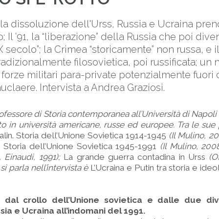
lla dissoluzione dell'Urss, Russia e Ucraina pre
; Il ’91, la “liberazione” della Russia che poi dive
X secolo”; la Crimea “storicamente” non russa, e i
tradizionalmente filosovietica, poi russificata; un
forze militari para-private potenzialmente fuori 
claere. Intervista a Andrea Graziosi.
ofessore di Storia contemporanea all’Università di Napoli 
o in università americane, russe ed europee. Tra le sue 
talin. Storia dell’Unione Sovietica 1914-1945
(Il Mulino, 2
. Storia dell’Unione Sovietica 1945-1991
(Il Mulino, 200
, Einaudi, 1991);
La grande guerra contadina in Urss
(Of
 si parla nell’intervista è
L’Ucraina e Putin tra storia e ideo
 dal crollo dell’Unione sovietica e dalle due di
sia e Ucraina all’indomani del 1991.