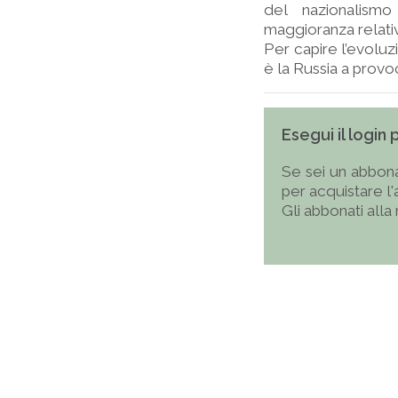
del nazionalismo
maggioranza relativ
Per capire l’evoluz
è la Russia a provoc
Esegui il login
Se sei un abbona
per acquistare l
Gli abbonati alla