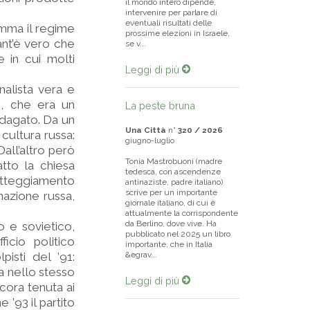
il mondo intero dipende,
intervenire per parlare di
eventuali risultati delle
somma il regime
prossime elezioni in Israele,
ant’è vero che
se v...
 in cui molti
Leggi di più
nalista vera e
n, che era un
La peste bruna
ndagato. Da un
Una Città
n°
320 / 2026
 cultura russa:
giugno-luglio
Dall’altro però
Tonia Mastrobuoni (madre
tto la chiesa
tedesca, con ascendenze
tteggiamento
antinaziste, padre italiano)
scrive per un importante
nazione russa,
giornale italiano, di cui è
attualmente la corrispondente
da Berlino, dove vive. Ha
o e sovietico,
pubblicato nel 2025 un libro
icio politico
importante, che in Italia
isti del ’91:
&egrav...
a nello stesso
Leggi di più
cora tenuta ai
 ’93 il partito