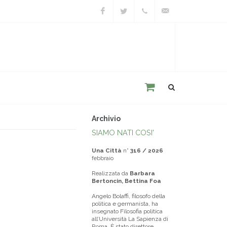
Facebook
Twitter
+39
unacitta@unacitta.o
0543
21422
Archivio
SIAMO NATI COSI'
Una Città
n°
316 / 2026
febbraio
Realizzata da
Barbara
Bertoncin, Bettina Foa
Angelo Bolaffi, filosofo della
politica e germanista, ha
insegnato Filosofia politica
all’Università La Sapienza di
Roma. È stato direttore