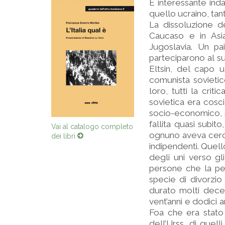
È interessante ind
quello ucraino, tant
La dissoluzione d
Caucaso e in Asia
Jugoslavia. Un pa
parteciparono al s
Eltsin, del capo u
comunista sovietic
loro, tutti la crit
sovietica era cosci
socio-economico, s
fallita quasi subit
Vai al catalogo completo
ognuno aveva cerca
dei libri
indipendenti. Quel
degli uni verso gli
persone che la pe
specie di divorzio
durato molti decen
vent’anni e dodici a
Foa che era stato 
dell’Urss, di quell