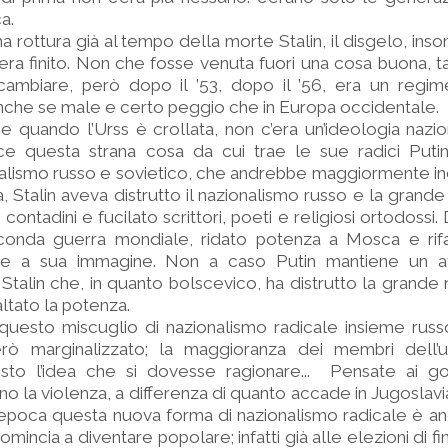
a.
ma rottura già al tempo della morte Stalin, il disgelo, in
ra finito. Non che fosse venuta fuori una cosa buona, t
cambiare, però dopo il ’53, dopo il ’56, era un regime
nche se male e certo peggio che in Europa occidentale.
 quando l’Urss è crollata, non c’era un’ideologia nazio
vece questa strana cosa da cui trae le sue radici Puti
nalismo russo e sovietico, che andrebbe maggiormente i
a, Stalin aveva distrutto il nazionalismo russo e la grande
ntadini e fucilato scrittori, poeti e religiosi ortodossi. 
conda guerra mondiale, ridato potenza a Mosca e rifa
ure a sua immagine. Non a caso Putin mantiene un a
talin che, in quanto bolscevico, ha distrutto la grande 
ltato la potenza.
 questo miscuglio di nazionalismo radicale insieme russ
ò marginalizzato; la maggioranza dei membri dell’uff
sto l’idea che si dovesse ragionare... Pensate ai golp
 la violenza, a differenza di quanto accade in Jugoslavi
’epoca questa nuova forma di nazionalismo radicale è an
mincia a diventare popolare; infatti già alle elezioni di fine