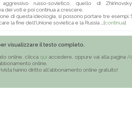
 aggressivo russo-sovietico, quello di Zhirinovsk
a dei voti e poi continua a crescere.
ione di questa ideologia, si possono portare tre esempi. 
are la fine dell’Unione sovietica e la Russia ...[
continua
]
 per visualizzare il testo completo.
to online, clicca
qui
accedere, oppure vai alla pagina
A
'abbonamento online.
 rivista hanno diritto all'abbonamento online gratuito!