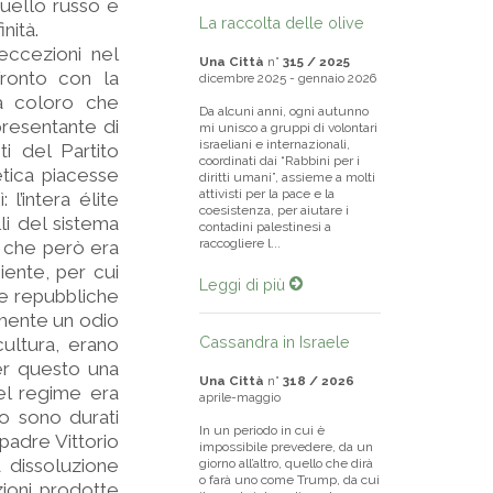
quello russo e
La raccolta delle olive
nità.
eccezioni nel
Una Città
n°
315 / 2025
fronto con la
dicembre 2025 - gennaio 2026
 a coloro che
Da alcuni anni, ogni autunno
presentante di
mi unisco a gruppi di volontari
israeliani e internazionali,
ti del Partito
coordinati dai “Rabbini per i
etica piacesse
diritti umani”, assieme a molti
attivisti per la pace e la
l’intera élite
coesistenza, per aiutare i
li del sistema
contadini palestinesi a
raccogliere l...
, che però era
iente, per cui
Leggi di più
le repubbliche
amente un odio
Cassandra in Israele
cultura, erano
er questo una
Una Città
n°
318 / 2026
el regime era
aprile-maggio
o sono durati
In un periodo in cui è
 padre Vittorio
impossibile prevedere, da un
a dissoluzione
giorno all’altro, quello che dirà
o farà uno come Trump, da cui
zioni prodotte