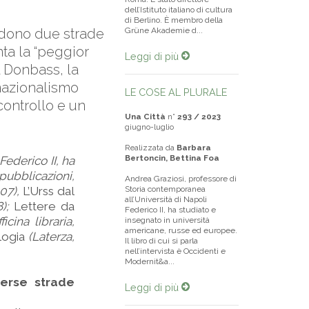
dell’Istituto italiano di cultura
di Berlino. È membro della
ndono due strade
Grüne Akademie d...
nta la “peggior
Leggi di più
l Donbass, la
 nazionalismo
LE COSE AL PLURALE
controllo e un
Una Città
n°
293 / 2023
giugno-luglio
Realizzata da
Barbara
Bertoncin, Bettina Foa
Federico II, ha
pubblicazioni,
Andrea Graziosi, professore di
007),
L’Urss dal
Storia contemporanea
all’Università di Napoli
8);
Lettere da
Federico II, ha studiato e
ficina libraria,
insegnato in università
americane, russe ed europee.
logia
(Laterza,
Il libro di cui si parla
nell’intervista è Occidenti e
Modernit&a...
verse strade
Leggi di più