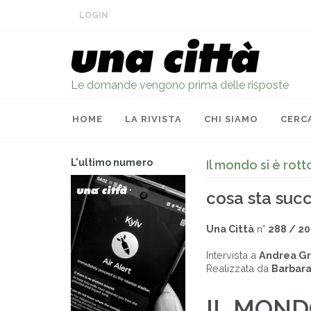
LOGIN
Le domande vengono prima delle risposte
HOME
LA RIVISTA
CHI SIAMO
CERC
L'ultimo numero
Il mondo si è rott
cosa sta su
Una Città
n°
288 / 2
Intervista a
Andrea Gr
Realizzata da
Barbara
IL MONDO