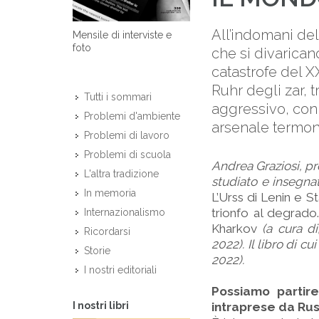
All’indomani de
Mensile di interviste e
foto
che si divaricano
catastrofe del X
Ruhr degli zar, 
Tutti i sommari
aggressivo, con 
Problemi d'ambiente
arsenale termonu
Problemi di lavoro
Problemi di scuola
Andrea Graziosi, pr
L'altra tradizione
studiato e insegnat
In memoria
L’Urss di Lenin e S
trionfo al degrado
Internazionalismo
Kharkov
(a cura di
Ricordarsi
2022). Il libro di cui
Storie
2022).
I nostri editoriali
Possiamo partire
I nostri libri
intraprese da Rus