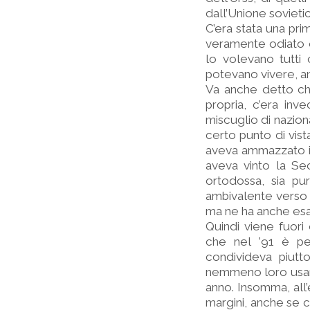
dall’Unione sovietic
C’era stata una pri
veramente odiato e
lo volevano tutti 
potevano vivere, a
Va anche detto che
propria, c’era in
miscuglio di nazio
certo punto di vist
aveva ammazzato i co
aveva vinto la Se
ortodossa, sia p
ambivalente verso S
ma ne ha anche esa
Quindi viene fuori
che nel ’91 è per
condivideva piutto
nemmeno loro usano
anno. Insomma, all
margini, anche se co