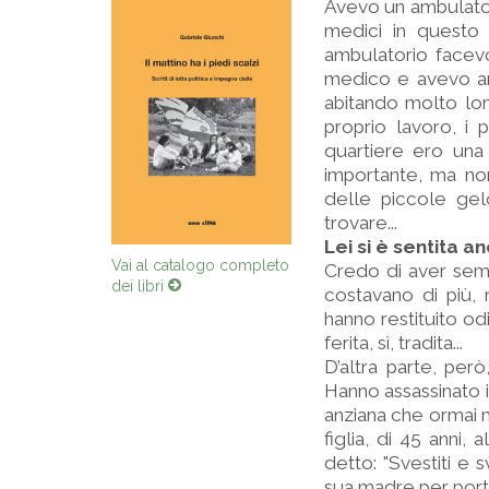
Avevo un ambulatori
medici in questo 
ambulatorio facevo 
medico e avevo an
abitando molto lo
proprio lavoro, i 
quartiere ero una 
importante, ma no
delle piccole gel
trovare...
Lei si è sentita 
Vai al catalogo completo
Credo di aver semp
dei libri
costavano di più,
hanno restituito o
ferita, sì, tradita...
D’altra parte, pe
Hanno assassinato i 
anziana che ormai n
figlia, di 45 anni,
detto: "Svestiti e 
sua madre per portar