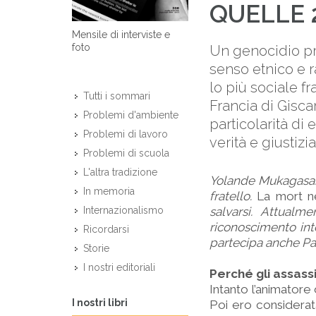
QUELLE 2
Mensile di interviste e
foto
Un genocidio pr
senso etnico e r
lo più sociale f
Tutti i sommari
Francia di Gisca
Problemi d'ambiente
particolarità di
Problemi di lavoro
verità e giustiz
Problemi di scuola
L'altra tradizione
Yolande Mukagasana 
In memoria
fratello.
La mort n
salvarsi. Attualm
Internazionalismo
riconoscimento inte
Ricordarsi
partecipa anche Pat
Storie
I nostri editoriali
Perché gli assassi
Intanto l’animatore 
I nostri libri
Poi ero considera