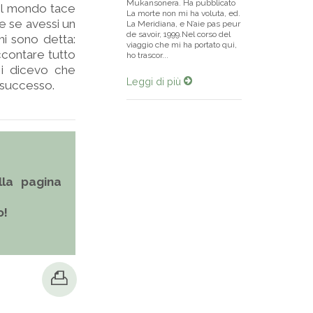
Mukansonera. Ha pubblicato
il mondo tace
La morte non mi ha voluta, ed.
e se avessi un
La Meridiana, e N’aie pas peur
de savoir, 1999.Nel corso del
i sono detta:
viaggio che mi ha portato qui,
ccontare tutto
ho trascor...
 Mi dicevo che
Leggi di più
 successo.
la pagina
o!