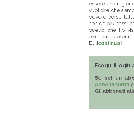
essere una ragione
vuol dire che siamo
dovere verso tutt
non c’è più nessuno
quello che ho vist
bisognava poter ra
E ...[
continua
]
Esegui il login
Se sei un abb
Abbonamenti
p
Gli abbonati al