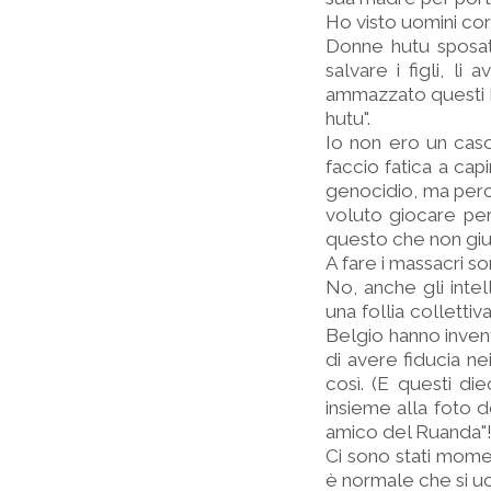
Ho visto uomini corr
Donne hutu sposate 
salvare i figli, li
ammazzato questi bam
hutu".
Io non ero un caso 
faccio fatica a ca
genocidio, ma perc
voluto giocare pe
questo che non gius
A fare i massacri son
No, anche gli intel
una follia collettiv
Belgio hanno invent
di avere fiducia nei
così. (E questi di
insieme alla foto 
amico del Ruanda"!
Ci sono stati momen
è normale che si ucc