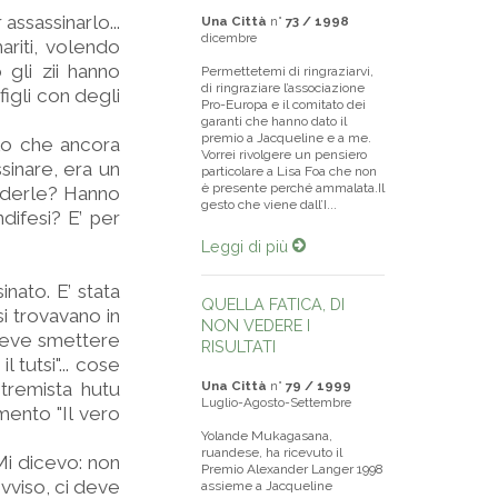
assassinarlo...
Una Città
n°
73 / 1998
dicembre
ariti, volendo
 gli zii hanno
Permettetemi di ringraziarvi,
di ringraziare l’associazione
figli con degli
Pro-Europa e il comitato dei
garanti che hanno dato il
premio a Jacqueline e a me.
llo che ancora
Vorrei rivolgere un pensiero
sinare, era un
particolare a Lisa Foa che non
è presente perché ammalata.Il
ciderle? Hanno
gesto che viene dall’I...
ifesi? E’ per
Leggi di più
nato. E’ stata
QUELLA FATICA, DI
si trovavano in
NON VEDERE I
 deve smettere
RISULTATI
 tutsi"... cose
stremista hutu
Una Città
n°
79 / 1999
Luglio-Agosto-Settembre
mento "Il vero
Yolande Mukagasana,
ruandese, ha ricevuto il
Mi dicevo: non
Premio Alexander Langer 1998
ovviso, ci deve
assieme a Jacqueline