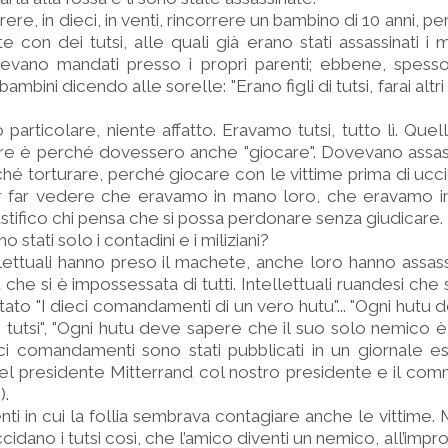
ere, in dieci, in venti, rincorrere un bambino di 10 anni, per 
con dei tutsi, alle quali già erano stati assassinati i m
 avevano mandati presso i propri parenti; ebbene, spesso
bini dicendo alle sorelle: "Erano figli di tutsi, farai altri 
particolare, niente affatto. Eravamo tutsi, tutto lì. Que
pire è perché dovessero anche "giocare". Dovevano assas
hé torturare, perché giocare con le vittime prima di uc
r far vedere che eravamo in mano loro, che eravamo ind
tifico chi pensa che si possa perdonare senza giudicare.
o stati solo i contadini e i miliziani?
lettuali hanno preso il machete, anche loro hanno assassi
a che si è impossessata di tutti. Intellettuali ruandesi che 
ato "I dieci comandamenti di un vero hutu"... "Ogni hutu
 tutsi", "Ogni hutu deve sapere che il suo solo nemico è il
eci comandamenti sono stati pubblicati in un giornale e
del presidente Mitterrand col nostro presidente e il com
).
ti in cui la follia sembrava contagiare anche le vittime. 
idano i tutsi così, che l’amico diventi un nemico, all’impr