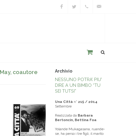
Facebook
Twitter
+39
unacitta@unacitta.o
0543
21422
Archivio
k May, coautore
NESSUNO POTRA’ PIU'
DIRE A UN BIMBO “TU
SEI TUTSI”
Una Città
n°
215 / 2014
Settembre
Realizzata da
Barbara
Bertoncin, Bettina Foa
Yo­lan­de Mu­ka­ga­sa­na, ruan­de­
se, ha per­so i tre fi­gli, il ma­ri­to