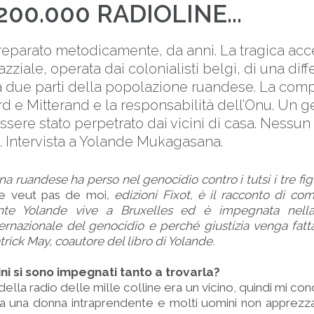
00.000 RADIOLINE...
eparato metodicamente, da anni. La tragica acc
azziale, operata dai colonialisti belgi, di una dif
ra due parti della popolazione ruandese. La compl
rd e Mitterand e la responsabilità dell’Onu. Un g
 essere stato perpetrato dai vicini di casa. Ness
ia. Intervista a Yolande Mukagasana.
ruandese ha perso nel genocidio contro i tutsi i tre figli,
e veut pas de moi
, edizioni Fixot, è il racconto di com
ente Yolande vive a Bruxelles ed è impegnata nella
rnazionale del genocidio e perché giustizia venga fatta. 
rick May, coautore del libro di Yolande.
ni si sono impegnati tanto a trovarla?
della radio delle mille colline era un vicino, quindi mi co
ta una donna intraprendente e molti uomini non apprezz