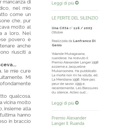
er mancanza di
Leggi di più
dico, nel mio
 tutto come un
LE FERITE DEL SILENZIO
sone che, pur
cava molto al
Una Città
n°
116 / 2003
ta a loro. Nel
Ottobre
aese povero è
Realizzata da
Lanfranco Di
atenare anche
Genio
no riusciti a
Yolande Mukagasana,
ruandese, ha ricevuto il
Premio Alexander Langer 1998
ceva...
assieme a Jacqueline
a, le mie cure
Mukansonera. Ha pubblicato
La morte non mi ha voluta, ed.
uitamente. Mi
La Meridiana 1998, N’aie pas
 profondamente
peur de savoir, 1999 e,
recentemente, Les Blessures
du silence, Actes sud...
tto qualcosa.
na vicina molto
Leggi di più
, insieme alla
st’ultima hanno
Premio Alexander
reso in braccio
Langer II. Ruanda