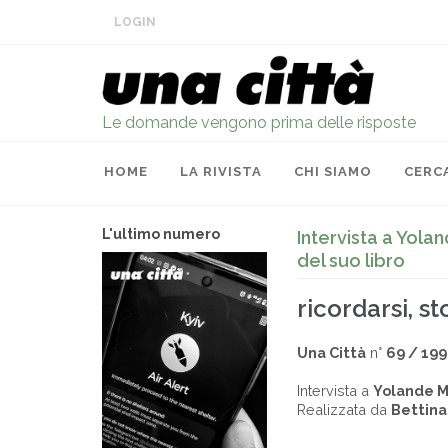
LOGIN
Le domande vengono prima delle risposte
HOME
LA RIVISTA
CHI SIAMO
CERC
L'ultimo numero
Intervista a Yola
del suo libro
ricordarsi, st
Una Città
n°
69 / 19
Intervista a
Yolande M
Realizzata da
Bettina