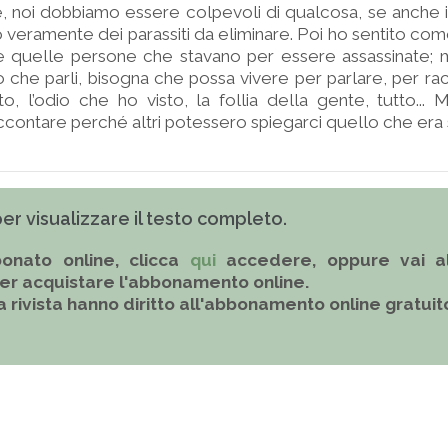
, noi dobbiamo essere colpevoli di qualcosa, se anche 
 veramente dei parassiti da eliminare. Poi ho sentito com
e quelle persone che stavano per essere assassinate; m
 che parli, bisogna che possa vivere per parlare, per ra
o, l’odio che ho visto, la follia della gente, tutto...
ccontare perché altri potessero spiegarci quello che era
 per visualizzare il testo completo.
onato online, clicca
qui
accedere, oppure vai al
er acquistare l'abbonamento online.
la rivista hanno diritto all'abbonamento online gratuit