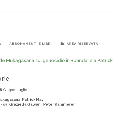
A
ABBONAMENTI E LIBRI
AREA RISERVATA
nde Mukagasana sul genocidio in Ruanda, e a Patric
orie
98
Giugno-Luglio
ukagasana, Patrick May
 Foa, Graziella Galvani, Peter Kammerer