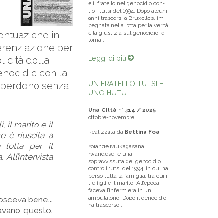
e il fra­tel­lo nel ge­no­ci­dio con­
tro i tutsi del 1994. Dopo alcuni
anni trascorsi a Bru­xel­les, im­
pe­gna­ta nel­la lotta per la verità
entuazione in
e la giustizia sul ge­no­ci­dio, è
torna...
ferenziazione per
Leggi di più
icità della
enocidio con la
UN FRATELLO TUTSI E
un perdono senza
UNO HUTU
Una Città
n°
314 / 2025
ottobre-novembre
 il marito e il
Realizzata da
Bettina Foa
e è riuscita a
 lotta per il
Yolande Mukagasana,
rwandese, è una
All’intervista
sopravvissuta del genocidio
contro i tutsi del 1994, in cui ha
perso tutta la famiglia, tra cui i
tre figli e il marito. All’epoca
faceva l’infermiera in un
ambulatorio. Dopo il genocidio
nosceva bene...
ha trascorso...
avano questo.