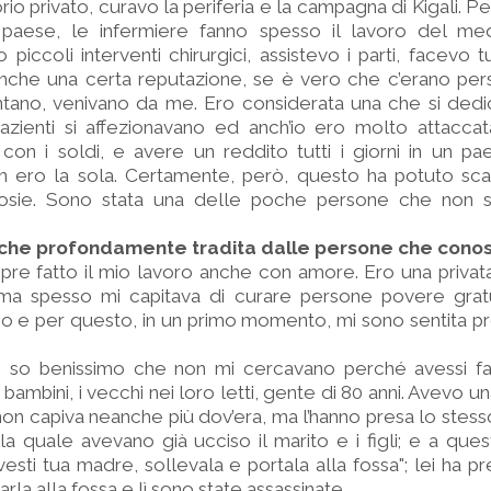
o privato, curavo la periferia e la campagna di Kigali. P
paese, le infermiere fanno spesso il lavoro del me
piccoli interventi chirurgici, assistevo i parti, facevo
che una certa reputazione, se è vero che c’erano per
ntano, venivano da me. Ero considerata una che si dedi
pazienti si affezionavano ed anch’io ero molto attacca
con i soldi, e avere un reddito tutti i giorni in un p
n ero la sola. Certamente, però, questo ha potuto sc
osie. Sono stata una delle poche persone che non so
anche profondamente tradita dalle persone che conos
re fatto il mio lavoro anche con amore. Ero una privat
 ma spesso mi capitava di curare persone povere grat
dio e per questo, in un primo momento, mi sono sentita
rò, so benissimo che non mi cercavano perché avessi fa
bambini, i vecchi nei loro letti, gente di 80 anni. Avevo u
on capiva neanche più dov’era, ma l’hanno presa lo stesso
 alla quale avevano già ucciso il marito e i figli; e a que
svesti tua madre, sollevala e portala alla fossa"; lei ha p
la alla fossa e lì sono state assassinate.