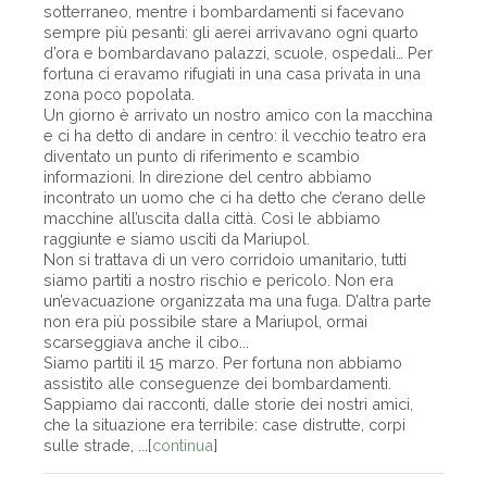
sotterraneo, mentre i bombardamenti si facevano
sempre più pesanti: gli aerei arrivavano ogni quarto
d’ora e bombardavano palazzi, scuole, ospedali… Per
fortuna ci eravamo rifugiati in una casa privata in una
zona poco popolata.
Un giorno è arrivato un nostro amico con la macchina
e ci ha detto di andare in centro: il vecchio teatro era
diventato un punto di riferimento e scambio
informazioni. In direzione del centro abbiamo
incontrato un uomo che ci ha detto che c’erano delle
macchine all’uscita dalla città. Così le abbiamo
raggiunte e siamo usciti da Mariupol.
Non si trattava di un vero corridoio umanitario, tutti
siamo partiti a nostro rischio e pericolo. Non era
un’evacuazione organizzata ma una fuga. D’altra parte
non era più possibile stare a Mariupol, ormai
scarseggiava anche il cibo...
Siamo partiti il 15 marzo. Per fortuna non abbiamo
assistito alle conseguenze dei bombardamenti.
Sappiamo dai racconti, dalle storie dei nostri amici,
che la situazione era terribile: case distrutte, corpi
sulle strade, ...[
continua
]