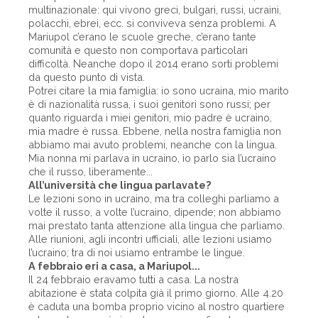
multinazionale: qui vivono greci, bulgari, russi, ucraini,
polacchi, ebrei, ecc. si conviveva senza problemi. A
Mariupol c’erano le scuole greche, c’erano tante
comunità e questo non comportava particolari
difficoltà. Neanche dopo il 2014 erano sorti problemi
da questo punto di vista.
Potrei citare la mia famiglia: io sono ucraina, mio marito
è di nazionalità russa, i suoi genitori sono russi; per
quanto riguarda i miei genitori, mio padre è ucraino,
mia madre è russa. Ebbene, nella nostra famiglia non
abbiamo mai avuto problemi, neanche con la lingua.
Mia nonna mi parlava in ucraino, io parlo sia l’ucraino
che il russo, liberamente...
All’università che lingua parlavate?
Le lezioni sono in ucraino, ma tra colleghi parliamo a
volte il russo, a volte l’ucraino, dipende; non abbiamo
mai prestato tanta attenzione alla lingua che parliamo.
Alle riunioni, agli incontri ufficiali, alle lezioni usiamo
l’ucraino; tra di noi usiamo entrambe le lingue.
A febbraio eri a casa, a Mariupol...
Il 24 febbraio eravamo tutti a casa. La nostra
abitazione è stata colpita già il primo giorno. Alle 4.20
è caduta una bomba proprio vicino al nostro quartiere