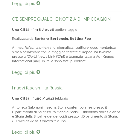
Leggi di più
C'È SEMPRE QUALCHE NOTIZIA DI IMPICCAGIONI...
Una Città
n°
318 / 2026
aprile-maggio
Realizzata da
Barbara Bertoncin, Bettina Foa
Ahmad Rafat, italo-iraniano, giornalista, scrittore, documentarista,
oltre a collaborare con le maggiori testate europee, ha lavorato
presso la World News Link (Wnl) e l’agenzia italiana AdnKronos
International (Aki). In Italia sono stati pubblicati...
Leggi di più
I nuovi fascismi: la Russia
Una Città
n°
290 / 2023
febbraio
Antonella Salomoni insegna Storia contemporanea presso il
Dipartimento di Scienze Politiche e Sociali, Università della Calabria
e Storia della Shoah e dei genocidi presso il Dipartimento di Storia,
Culture e Civiltà, Università di Bo...
Leggi di più