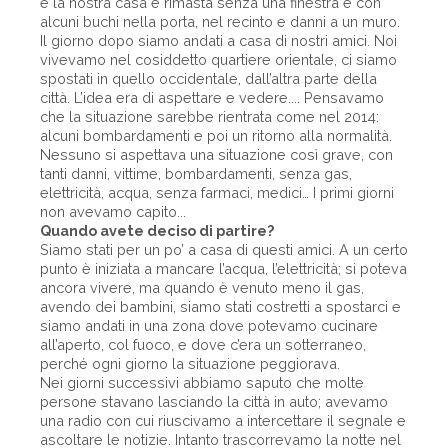
e la nostra casa è rimasta senza una finestra e con
alcuni buchi nella porta, nel recinto e danni a un muro.
Il giorno dopo siamo andati a casa di nostri amici. Noi
vivevamo nel cosiddetto quartiere orientale, ci siamo
spostati in quello occidentale, dall’altra parte della
città. L’idea era di aspettare e vedere.... Pensavamo
che la situazione sarebbe rientrata come nel 2014:
alcuni bombardamenti e poi un ritorno alla normalità.
Nessuno si aspettava una situazione così grave, con
tanti danni, vittime, bombardamenti, senza gas,
elettricità, acqua, senza farmaci, medici… I primi giorni
non avevamo capito...
Quando avete deciso di partire?
Siamo stati per un po’ a casa di questi amici. A un certo
punto è iniziata a mancare l’acqua, l’elettricità; si poteva
ancora vivere, ma quando è venuto meno il gas,
avendo dei bambini, siamo stati costretti a spostarci e
siamo andati in una zona dove potevamo cucinare
all’aperto, col fuoco, e dove c’era un sotterraneo,
perché ogni giorno la situazione peggiorava.
Nei giorni successivi abbiamo saputo che molte
persone stavano lasciando la città in auto; avevamo
una radio con cui riuscivamo a intercettare il segnale e
ascoltare le notizie. Intanto trascorrevamo la notte nel