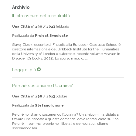
Archivio
Il lato oscuro della neutralità
Una Città
n°
290 / 2023
febbraio
Realizzata da
Project Syndicate
Slavoj Zizek, docente di Filosofia alla European Graduate School, è
direttore internazionale del Birkbeck Institute for the Humanities
della University of London e autore del recente volume Heaven in
Disorder (Or Books, 2021). Lo scorso maggio, ...
Leggi di più
Perché sosteniamo l'Ucraina?
Una Città
n°
296 / 2023
ottobre
Realizzata da
Stefano Ignone
Perché noi stiamo sostenendo l’Ucraina? Un amico mi ha sfidato a
trovare una risposta a questa domanda, dove l’enfasi cade sul “noi”.
Perché, insomma, proprio noi, liberali e democratici, stiamo
sostenendo l’aiu...