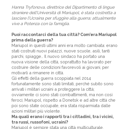
Hanna Tryfonova, direttrice del Dipartimento di lingue
straniere dell’Università di Mariupol, è stata costretta a
lasciare l’Ucraina per sfuggire alla guerra; attualmente
vive a Potenza con la famiglia.
Puoi raccontarci della tua città? Com’era Mariupol
prima della guerra?
Mariupol in questi ultimi anni era molto cambiata: erano
stati costruiti nuovi palazzi, nuove scuole, asili, tanti
parchi, spiagge… Il nuovo sindaco ha portato una
nuova visione della città, soprattutto ha lavorato per
costruire delle condizioni favorevoli ai giovani, per
motivarli a rimanere in città.
Gli effetti della guerra scoppiata nel 2014
fortunatamente sono stati limitati, perché subito sono
arrivati i militari ucraini a proteggere la città;
ovviamente ci sono stati combattimenti, ma non così
feroci; Mariupol, rispetto a Donetsk e ad altre città che
poi sono state occupate, era stata risparmiata dalle
azioni militari più violente.
Ma quali erano i rapporti tra i cittadini, tra i vicini,
tra russi, russofoni, ucraini?
Mariupol è sempre stata una città multiculturale,